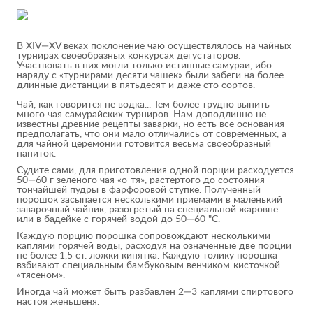
В XIV—XV веках поклонение чаю осуществлялось на чайных
турнирах своеобразных конкурсах дегустаторов.
Участвовать в них могли только истинные самураи, ибо
наряду с «турнирами десяти чашек» были забеги на более
длинные дистанции в пятьдесят и даже сто сортов.
Чай, как говорится не водка... Тем более трудно выпить
много чая самурайских турниров. Нам доподлинно не
известны древние рецепты заварки, но есть все основания
предполагать, что они мало отличались от современных, а
для чайной церемонии готовится весьма своеобразный
напиток.
Судите сами, для приготовления одной порции расходуется
50—60 г зеленого чая «о-тя», растертого до состояния
тончайшей пудры в фарфоровой ступке. Полученный
порошок засыпается несколькими приемами в маленький
заварочный чайник, разогретый на специальной жаровне
или в бадейке с горячей водой до 50—60 "С.
Каждую порцию порошка сопровождают несколькими
каплями горячей воды, расходуя на означенные две порции
не более 1,5 ст. ложки кипятка. Каждую толику порошка
взбивают специальным бамбуковым венчиком-кисточкой
«тясеном».
Иногда чай может быть разбавлен 2—3 каплями спиртового
настоя женьшеня.