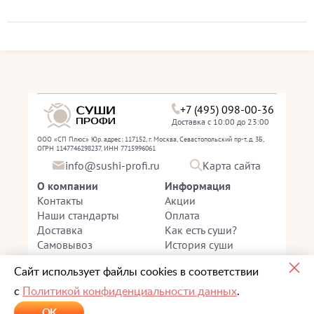
+7 (495) 098-00-36
Доставка с 10:00 до 23:00
ООО «СП Плюс» Юр. адрес: 117152, г. Москва, Севастопольский пр-т, д. 3Б,
ОГРН 1147746298237, ИНН 7715996061
info@sushi-profi.ru
Карта сайта
О компании
Информация
Контакты
Акции
Наши стандарты
Оплата
Доставка
Как есть суши?
Самовывоз
История суши
Оформляя заказ на сайте
Sushi-Profi.ru
или через
Сайт использует файлы cookies в соответствии
мобильное приложение "Суши-Профи" , вы тем самым
с
Политикой конфиденциальности данных
.
соглашаетесь с
правилами оказания услуг компании
"Суши Профи" и принимаете
политику
OK