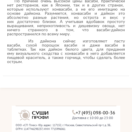
По причине очень высокой цены васаби, практически
нет ресторанов, как в Японии, так и в других странах,
которые используют хонвасаби, а не его имитацию на
основе дайкона. Разумеется, хонвасаби и дайкон это
абсолютно разные растения, но острота и вкус у
них достаточно близки. А учитывая вдобавок простоту
выращивания, неприхотливость и дешевизну овоща, нет
ничего странного в том, что васаби-дайкон
распространился по всему миру.
Из дайкона сейчас изготовляют пасту
васаби, сухой порошок васаби и даже васаби в
таблетках. Так как дайкон белого цвета, для придания
ему визуального сходства с хонвасаби в него добавляется
пищевой краситель, а также горчица, чтобы сделать более
острым.
+7 (495) 098-00-36
Доставка с 10:00 до 23:00
ООО «СП Плюс» Юр. адрес: 117152, г. Москва, Севастопольский пр-т, д. 3Б,
ОГРН 1147746298237, ИНН 7715996061