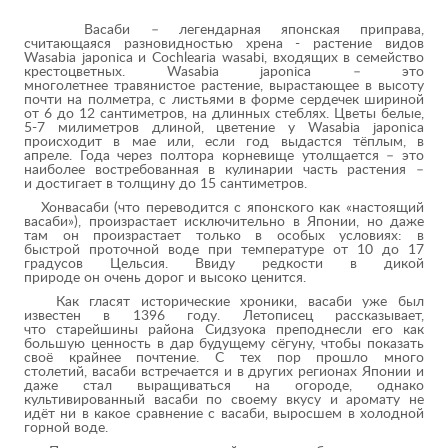
Васаби – легендарная японская приправа,
считающаяся разновидностью хрена - растение видов
Wasabia japonica и Cochlearia wasabi, входящих в семейство
крестоцветных. Wasabia japonica – это
многолетнее травянистое растение, вырастающее в высоту
почти на полметра, с листьями в форме сердечек шириной
от 6 до 12 сантиметров, на длинных стеблях. Цветы белые,
5-7 милиметров длиной, цветение у Wasabia japonica
происходит в мае или, если год выдастся тёплым, в
апреле. Года через полтора корневище утолщается – это
наиболее востребованная в кулинарии часть растения –
и достигает в толщину до 15 сантиметров.
Хонвасаби (что переводится с японского как «настоящий
васаби»), произрастает исключительно в Японии, но даже
там он произрастает только в особых условиях: в
быстрой проточной воде при температуре от 10 до 17
градусов Цельсия. Ввиду редкости в дикой
природе он очень дорог и высоко ценится.
Как гласят исторические хроники, васаби уже был
известен в 1396 году. Летописец рассказывает,
что старейшины района Сидзуока преподнесли его как
большую ценность в дар будущему сёгуну, чтобы показать
своё крайнее почтение. С тех пор прошло много
столетий, васаби встречается и в других регионах Японии и
даже стал выращиваться на огороде, однако
культивированный васаби по своему вкусу и аромату не
идёт ни в какое сравнение с васаби, выросшем в холодной
горной воде.