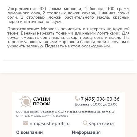
Ингредиенты:
400 грамм моркови, 4 банана, 100 грамм
лимонного сока, 2 столовых ложки сахара, 1 чайная ложка
соли, 2 столовых ложки растительного масла, красный
перец и петрушка по вкусу.
Приготовление:
Морковь почистить и натереть на крупной
терке. Бананы нарезать тонкими длинными ломтиками. Для
соуса: смешать сок лимона, сахар, перец, соль и масло. На
тарелке уложить слоями морковь и бананы, залить соусом и
украсить зеленью. Подавать на стол охлажденным.
+7 (495) 098-00-36
Доставка с 10:00 до 23:00
ООО «СП Плюс» Юр. адрес: 117152, г. Москва, Севастопольский пр-т, д. 3Б,
ОГРН 1147746298237, ИНН 7715996061
info@sushi-profi.ru
Карта сайта
О компании
Информация