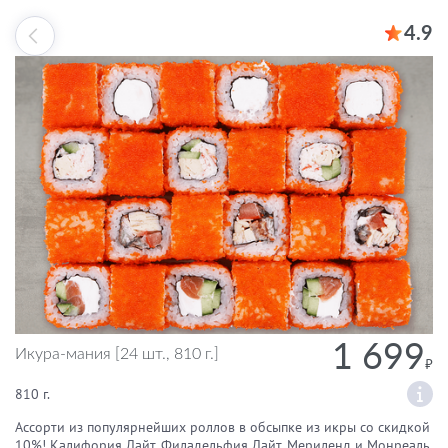
4.9
1 699
Икура-мания [24 шт., 810 г.]
810 г.
Ассорти из популярнейших роллов в обсыпке из икры со скидкой
10%! Калифория Лайт, Филадельфия Лайт, Мериленд и Монреаль