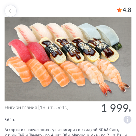
4.8
1 999
Нигири Мания [18 шт., 564г.]
564 г.
Ассорти из популярных суши-нигири со скидкой 30%! Сякэ,
Изуми Тай и Тамаго - по 4 шт.; Эби, Магуро и Ика - по 2 шт. Ваши