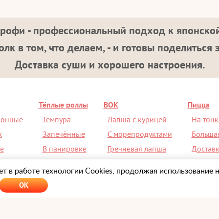
рофи - профессиональный подход к японской
лк в том, что делаем, - и готовы поделиться 
Доставка суши и хорошего настроения.
Тёплые роллы
ВОК
Пицца
ионные
Темпура
Лапша с курицей
На тонк
х
Запечённые
С морепродуктами
Больша
е
В панировке
Гречневая лапша
Доставк
ой
Острые
С рисом
Скидка 
т в работе технологии Cookies, продолжая использование н
OK
Оформляя заказ на сайте
Sushi-Profi.ru
или ч