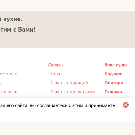
 кухне.
этим с Вами!
Салаты
Бокс-суши
ом тесте
Поке
Кадзари
я
Салаты с курицей
Онигири
а в офис
Салаты с креветками
Сашими
на день рождения
Салат Чука
Супы
ашего сайта, вы соглашаетесь с этим и принимаете
ерез мобильное приложение
+7 (495) 098-00-36