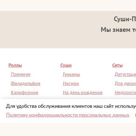
Суши-П
Мы знаем то
Роллы
Суши
Сеты
Премиум
Гунканы
Дегустац
Филадельфия
Нигири
Для двои
Калифорния
На день рождения
Недороги
На день рождения
Спайси
Со скидк
Для удобства обслуживания клиентов наш сайт используе
Политику конфиденциальности персональных данных
О компании
Информация