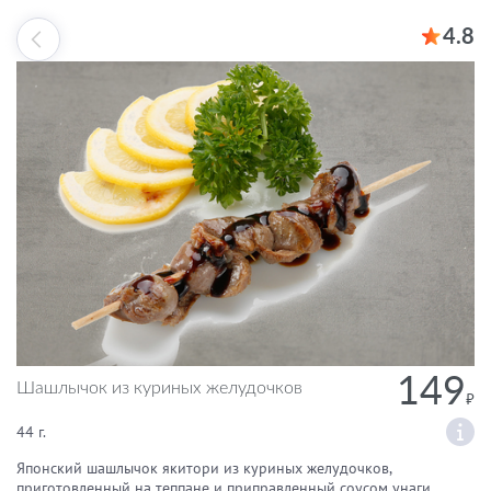
4.8
149
Шашлычок из куриных желудочков
44 г.
Японский шашлычок якитори из куриных желудочков,
приготовленный на теппане и приправленный соусом унаги.