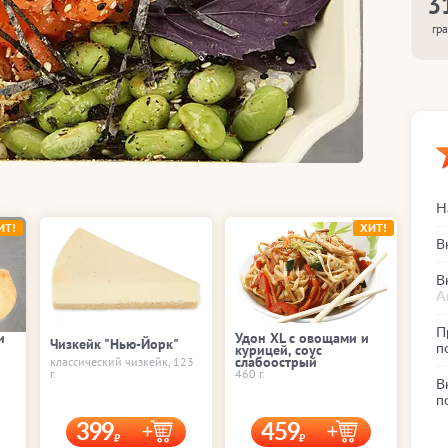
3
гр
Н
ИТ!
ХИТ!
В
В
А
П
и
Удон XL с овощами и
Чизкейк "Нью-Йорк"
курицей, соус
п
слабоострый
классический чизкейк, 123
г.
460 г.
В
п
399
459