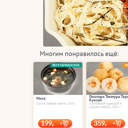
Многим понравилось ещё:
ВЕГЕТАРИАНСКОЕ
Х
Онигири Темпура Тор
Мисо
Кунсей
суп из соевой пасты, 320 г.
с копчёной курицей и
соусом спайси, 265 г.
199
359