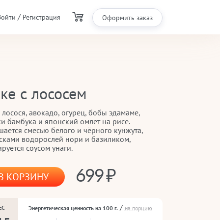
/
Войти
Регистрация
Оформить заказ
ке с лососем
 лосося, авокадо, огурец, бобы эдамаме,
ки бамбука и японский омлет на рисе.
шается смесью белого и чёрного кунжута,
сками водорослей нори и базиликом,
руется соусом унаги.
699
В КОРЗИНУ
/
ЕС
Энергетическая ценность на 100 г.
на порцию