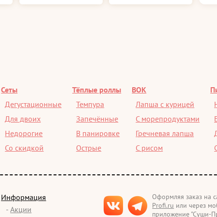
Сеты
Тёплые роллы
ВОК
П
Дегустационные
Темпура
Лапша с курицей
Для двоих
Запечённые
С морепродуктами
Недорогие
В панировке
Гречневая лапша
Со скидкой
Острые
С рисом
Информация
Оформляя заказ на 
Profi.ru
или через мо
-
Акции
приложение "Суши-Пр