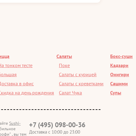
ицца
Салаты
Бокс-суши
На тонком тесте
Поке
Кадзари
Большая
Салаты с курицей
Онигири
Доставка в офис
Салаты с креветками
Сашими
Скидка на день рождения
Салат Чука
Супы
сайте
Sushi-
+7 (495) 098-00-36
бильное
Доставка с 10:00 до 23:00
офи" , вы тем