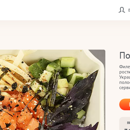
По
Филе
рост
Укра
поло
серви
В