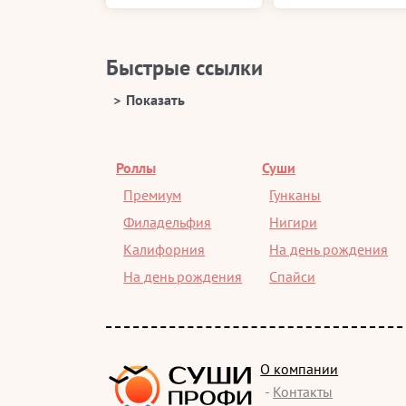
Быстрые ссылки
Роллы
Суши
Премиум
Гунканы
Филадельфия
Нигири
Калифорния
На день рождения
На день рождения
Спайси
О компании
-
Контакты