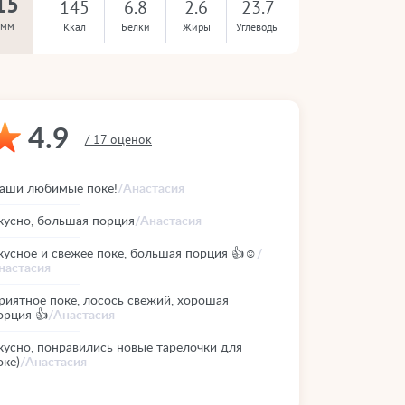
15
145
6.8
2.6
23.7
амм
Ккал
Белки
Жиры
Углеводы
4.9
/ 17 оценок
аши любимые поке!
/Анастасия
кусно, большая порция
/Анастасия
кусное и свежее поке, большая порция 👍☺️
/
настасия
риятное поке, лосось свежий, хорошая
орция 👍
/Анастасия
кусно, понравились новые тарелочки для
оке)
/Анастасия