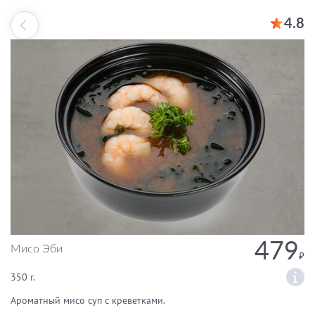
4.8
479
Мисо Эби
350 г.
Ароматный мисо суп с креветками.