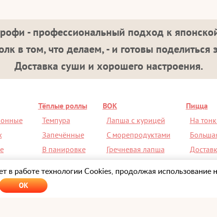
рофи - профессиональный подход к японской
лк в том, что делаем, - и готовы поделиться 
Доставка суши и хорошего настроения.
Тёплые роллы
ВОК
Пицца
ионные
Темпура
Лапша с курицей
На тонк
х
Запечённые
С морепродуктами
Больша
е
В панировке
Гречневая лапша
Доставк
ой
Острые
С рисом
Скидка 
т в работе технологии Cookies, продолжая использование н
OK
Оформляя заказ на сайте
Sushi-Profi.ru
или ч