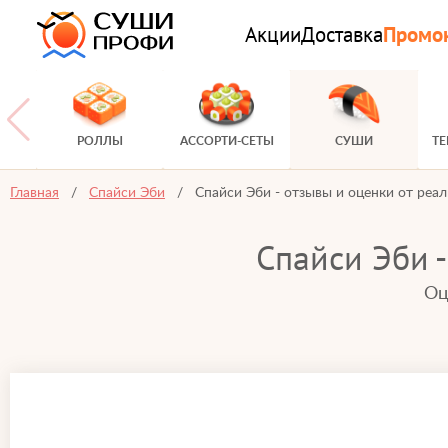
Акции
Доставка
Промо
РОЛЛЫ
АССОРТИ-СЕТЫ
СУШИ
Т
Главная
Спайси Эби
Спайси Эби - отзывы и оценки от реа
Спайси Эби -
Оц