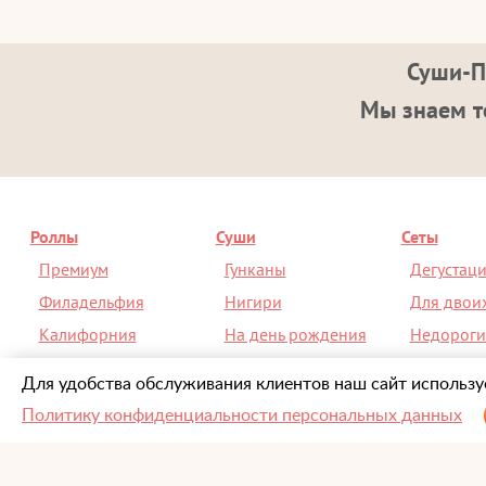
Суши-П
Мы знаем то
Роллы
Суши
Сеты
Премиум
Гунканы
Дегустац
Филадельфия
Нигири
Для двои
Калифорния
На день рождения
Недороги
На день рождения
Спайси
Со скидк
Для удобства обслуживания клиентов наш сайт используе
Политику конфиденциальности персональных данных
О компании
Информация