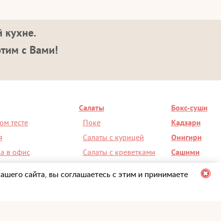
 кухне.
этим с Вами!
Салаты
Бокс-суши
ом тесте
Поке
Кадзари
я
Салаты с курицей
Онигири
а в офис
Салаты с креветками
Сашими
на день рождения
Салат Чука
Супы
ашего сайта, вы соглашаетесь с этим и принимаете
ерез мобильное приложение
+7 (495) 098-00-36