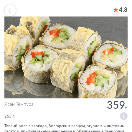
4.8
359
Ясай Темпура
265 г.
Тёплый ролл с авокадо, болгарским перцем, огурцом и листовым
салатом, приправленный майонезом и обжаренный в панировке.