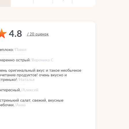
4.8
/ 20 оценок
еплохо
/Павел
меренно острый
/Вероника С
чень оригинальный вкус и такое необычное
очетание продуктов! очень вкусно и
стренько!
/Наталья
нтересный.
/Алексей
стренький салат, свежий, вкусные
ребочки.
/Анна