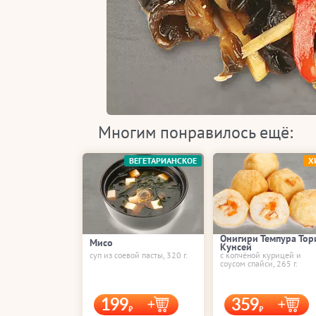
Многим понравилось ещё:
ВЕГЕТАРИАНСКОЕ
Х
Онигири Темпура Тор
Мисо
Кунсей
суп из соевой пасты, 320 г.
с копчёной курицей и
соусом спайси, 265 г.
199
359