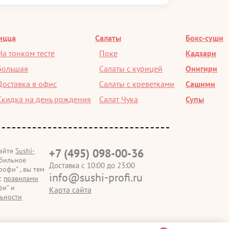
ицца
Салаты
Бокс-суши
На тонком тесте
Поке
Кадзари
Большая
Салаты с курицей
Онигири
Доставка в офис
Салаты с креветками
Сашими
Скидка на день рождения
Салат Чука
Супы
сайте
Sushi-
+7 (495) 098-00-36
бильное
Доставка с 10:00 до 23:00
офи" , вы тем
info@sushi-profi.ru
 с
правилами
и" и
Карта сайта
ьности