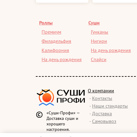
Роллы
Суши
Премиум
Гунканы
Филадельфия
Нигири
Калифорния
На день рождения
На день рождения
Спайси
О компании
-
Контакты
-
Наши стандарты
©
«Суши-Профи» —
-
Доставка
Доставка суши и
-
Самовывоз
хорошего
настроения.