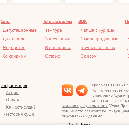
Сеты
Тёплые роллы
ВОК
П
Дегустационные
Темпура
Лапша с курицей
Для двоих
Запечённые
С морепродуктами
Недорогие
В панировке
Гречневая лапша
Со скидкой
Острые
С рисом
Информация
Оформляя заказ на 
Profi.ru
или через мо
-
Акции
приложение "Суши-Пр
-
Оплата
самым соглашаетесь
оказания услуг компании
"Суши Проф
-
Как есть суши?
принимаете
политику конфиденциал
-
История суши
персональных данных
.
ООО «СП Плюс»