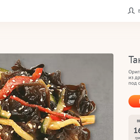
Та
Ориг
из д
под 
В
1
гр