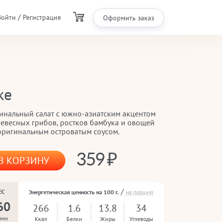
/
Войти
Регистрация
Оформить заказ
ке
инальный салат с южно-азиатским акцентом
ревесных грибов, ростков бамбука и овощей
оригинальным островатым соусом.
359
В КОРЗИНУ
/
ЕС
Энергетическая ценность на 100 г.
на порцию
60
266
1.6
13.8
34
амм
Ккал
Белки
Жиры
Углеводы