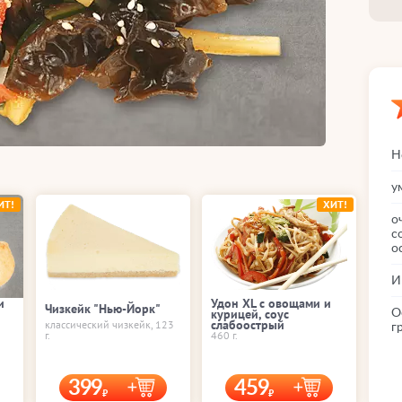
Н
у
ИТ!
ХИТ!
о
с
о
И
и
Удон XL с овощами и
Чизкейк "Нью-Йорк"
курицей, соус
О
слабоострый
классический чизкейк, 123
г
г.
460 г.
399
459