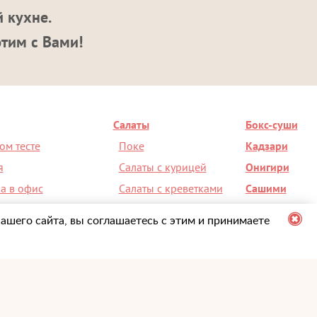
 кухне.
этим с Вами!
Салаты
Бокс-суши
ом тесте
Поке
Кадзари
я
Салаты с курицей
Онигири
а в офис
Салаты с креветками
Сашими
на день рождения
Салат Чука
Супы
ашего сайта, вы соглашаетесь с этим и принимаете
ерез мобильное приложение
+7 (495) 098-00-36
правилами оказания услуг
Доставка с 10:00 до 23:00
ику конфиденциальности