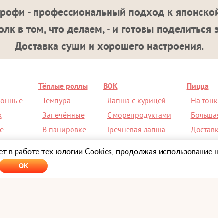
рофи - профессиональный подход к японской
лк в том, что делаем, - и готовы поделиться 
Доставка суши и хорошего настроения.
Тёплые роллы
ВОК
Пицца
ионные
Темпура
Лапша с курицей
На тонк
х
Запечённые
С морепродуктами
Больша
е
В панировке
Гречневая лапша
Доставк
ой
Острые
С рисом
Скидка 
т в работе технологии Cookies, продолжая использование н
OK
Оформляя заказ на сайте
Sushi-Profi.ru
или ч
"Суши-Профи" , вы тем самым соглашаетесь с
компании
"Суши Профи" и принимаете
полит