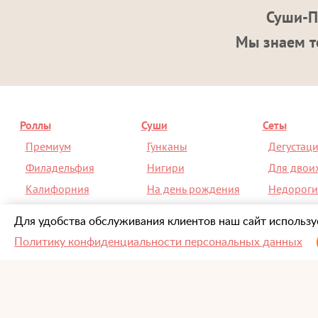
Суши-П
Мы знаем то
Роллы
Суши
Сеты
Премиум
Гунканы
Дегустац
Филадельфия
Нигири
Для двои
Калифорния
На день рождения
Недороги
На день рождения
Спайси
Со скидк
Для удобства обслуживания клиентов наш сайт используе
Политику конфиденциальности персональных данных
О компании
Информация
-
Контакты
-
Акции