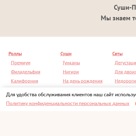
Суши-П
Мы знаем то
Роллы
Суши
Сеты
Премиум
Гунканы
Дегустац
Филадельфия
Нигири
Для двои
Калифорния
На день рождения
Недороги
На день рождения
Спайси
Со скидк
Для удобства обслуживания клиентов наш сайт используе
Политику конфиденциальности персональных данных
О компании
Информация
-
Контакты
-
Акции