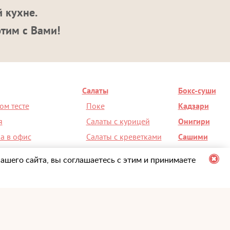
 кухне.
этим с Вами!
Салаты
Бокс-суши
ом тесте
Поке
Кадзари
я
Салаты с курицей
Онигири
а в офис
Салаты с креветками
Сашими
на день рождения
Салат Чука
Супы
ашего сайта, вы соглашаетесь с этим и принимаете
ерез мобильное приложение
+7 (495) 098-00-36
правилами оказания услуг
Доставка с 10:00 до 23:00
ику конфиденциальности