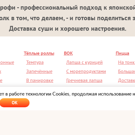
рофи - профессиональный подход к японской
лк в том, что делаем, - и готовы поделиться 
Доставка суши и хорошего настроения.
Тёплые роллы
ВОК
Пицца
ионные
Темпура
Лапша с курицей
На тонк
х
Запечённые
С морепродуктами
Больша
е
В панировке
Гречневая лапша
Доставк
ой
Острые
С рисом
Скидка 
т в работе технологии Cookies, продолжая использование н
OK
Оформляя заказ на сайте
Sushi-Profi.ru
или ч
"Суши-Профи" , вы тем самым соглашаетесь с
компании
"Суши Профи" и принимаете
полит