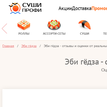
Акции
Доставка
Промо
РОЛЛЫ
АССОРТИ-СЕТЫ
СУШИ
Т
Главная
Эби гёдза
Эби гёдза - отзывы и оценки от реальн
Эби гёдза -
Оц