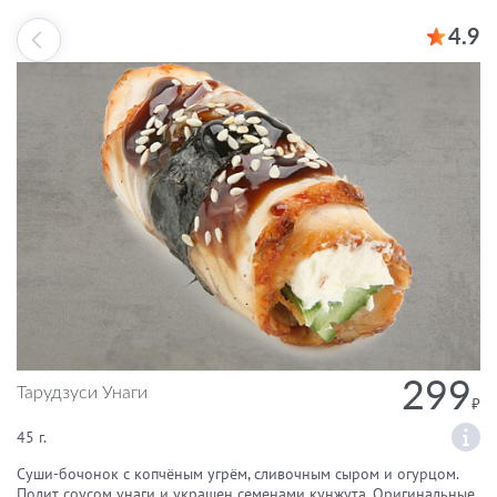
4.9
299
Тарудзуси Унаги
45 г.
Суши-бочонок с копчёным угрём, сливочным сыром и огурцом.
Полит соусом унаги и украшен семенами кунжута. Оригинальные