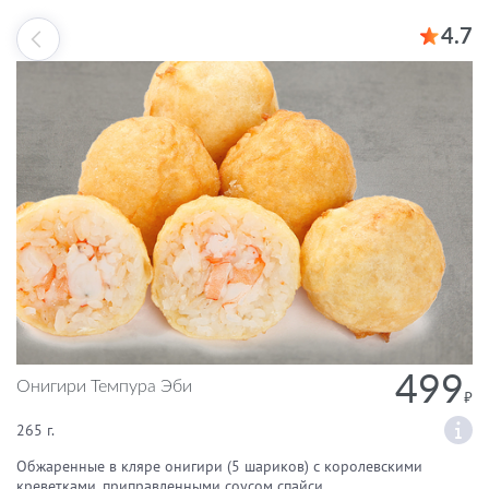
4.7
499
Онигири Темпура Эби
265 г.
Обжаренные в кляре онигири (5 шариков) с королевскими
креветками, приправленными соусом спайси.