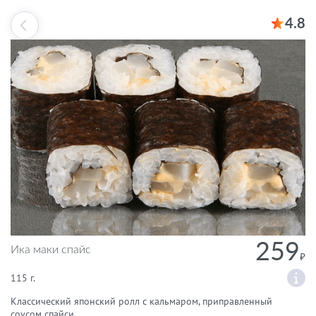
4.8
259
Ика маки спайс
115 г.
Классический японский ролл с кальмаром, приправленный
соусом спайси.