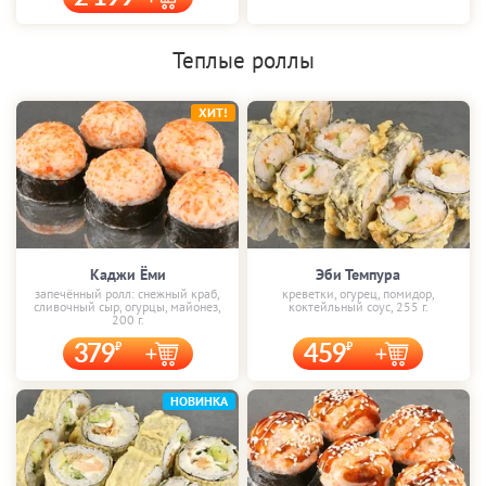
Теплые роллы
ХИТ!
Каджи Ёми
Эби Темпура
запечённый ролл: снежный краб,
креветки, огурец, помидор,
сливочный сыр, огурцы, майонез,
коктейльный соус, 255 г.
200 г.
379
459
НОВИНКА