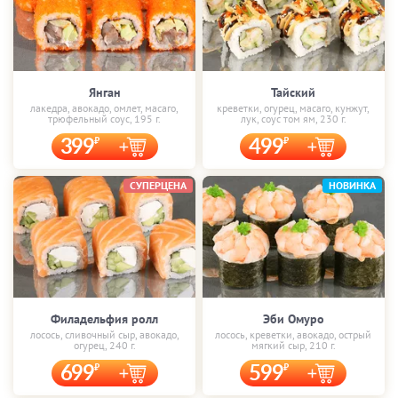
Янган
Тайский
лакедра, авокадо, омлет, масаго,
креветки, огурец, масаго, кунжут,
трюфельный соус, 195 г.
лук, соус том ям, 230 г.
399
499
СУПЕРЦЕНА
НОВИНКА
Филадельфия ролл
Эби Омуро
лосось, сливочный сыр, авокадо,
лосось, креветки, авокадо, острый
огурец, 240 г.
мягкий сыр, 210 г.
699
599