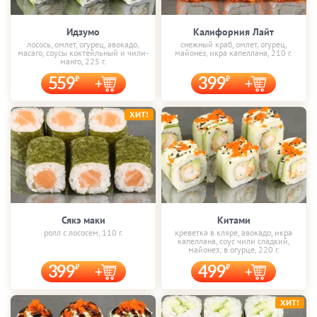
Идзумо
Калифорния Лайт
лосось, омлет, огурец, авокадо,
снежный краб, омлет, огурец,
масаго, соусы коктейльный и чили-
майонез, икра капеллана, 210 г.
манго, 225 г.
559
399
ХИТ!
Сякэ маки
Китами
ролл с лососем, 110 г.
креветка в кляре, авокадо, икра
капеллана, соус чили сладкий,
майонез; в огурце, 220 г.
399
499
ХИТ!