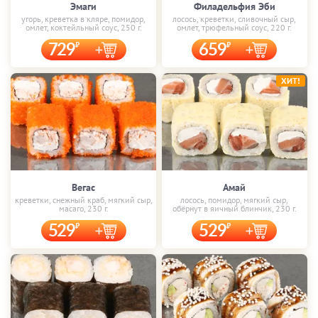
Эмаги
Филадельфия Эби
угорь, креветка в кляре, помидор,
лосось, креветки, сливочный сыр,
омлет, коктейльный соус, 250 г.
омлет, трюфельный соус, 220 г.
729
659
ХИТ!
Вегас
Амай
креветки, снежный краб, мягкий сыр,
лосось, помидор, мягкий сыр,
масаго, 230 г.
обёрнут в яичный блинчик, 230 г.
529
529