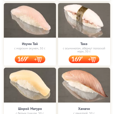
Изуми Тай
Тако
с морским окунем, 30 г.
с осьминогом, обёрнут полоской
нори, 30 г.
169
169
Широй Магуро
Хамачи
с белым тунцом, 30 г.
с лакедрой, 30 г.