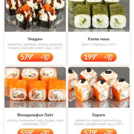
Умаджи
Каппа маки
креветки, авокадо, огурец, руккола,
ролл с огурцом, 110 г.
масаго, майонез, унаги соус, 220 г.
579
199
Филадельфия Лайт
Хараго
лосось, сливочный сыр, огурец, икра
креветки, масаго, мягкий сыр,
капеллана, 210 г.
огурец, трюфельный соус, 240 г.
559
579