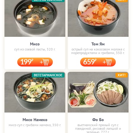
Мисо
Том Ям
суп из соевой пасты, 320 г.
острый суп на кокосовом молоке с
морепродуктами и грибами, 350 г.
199
659
ВЕГЕТАРИАНСКОЕ
ХИТ!
Мисо Намеко
Фо Бо
мисо суп с грибами намеко, 350 г.
вьетнамский пряный суп с
говядиной, рисовой лапшой и
зеленью, 777 г.