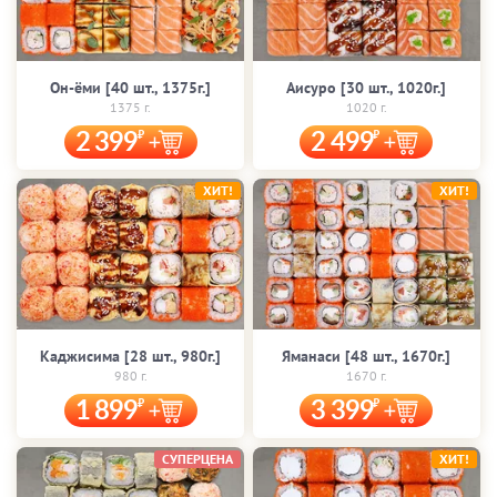
Он-ёми [40 шт., 1375г.]
Аисуро [30 шт., 1020г.]
1375 г.
1020 г.
2 399
2 499
ХИТ!
ХИТ!
Каджисима [28 шт., 980г.]
Яманаси [48 шт., 1670г.]
980 г.
1670 г.
1 899
3 399
СУПЕРЦЕНА
ХИТ!