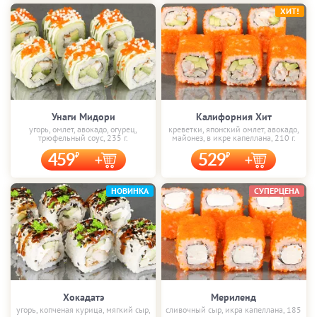
ХИТ!
Унаги Мидори
Калифорния Хит
угорь, омлет, авокадо, огурец,
креветки, японский омлет, авокадо,
трюфельный соус, 235 г.
майонез, в икре капеллана, 210 г.
459
529
НОВИНКА
СУПЕРЦЕНА
Хокадатэ
Мериленд
угорь, копченая курица, мягкий сыр,
сливочный сыр, икра капеллана, 185