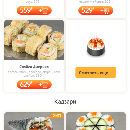
соус, 275 г.
масаго, майонез, 205 г.
559
529
Спайси Америка
лосось, угорь, авокадо, огурец, соус
Смотреть еще ...
спайси, 280 г.
629
Кадзари
ХИТ!