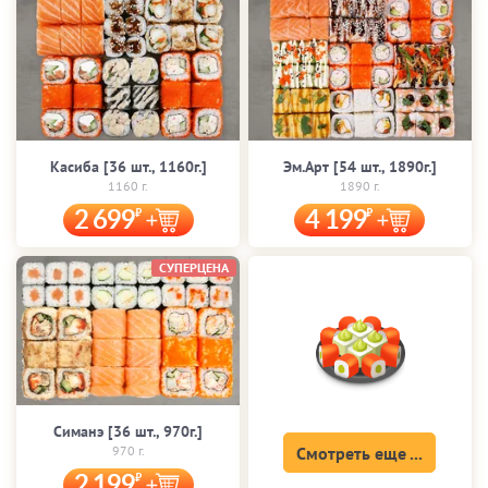
Касиба [36 шт., 1160г.]
Эм.Арт [54 шт., 1890г.]
1160 г.
1890 г.
2 699
4 199
СУПЕРЦЕНА
Симанэ [36 шт., 970г.]
970 г.
Смотреть еще ...
2 199