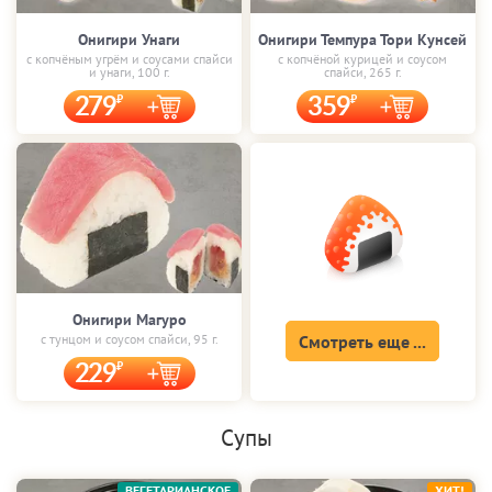
Онигири Унаги
Онигири Темпура Тори Кунсей
с копчёным угрём и соусами спайси
с копчёной курицей и соусом
и унаги, 100 г.
спайси, 265 г.
279
359
Онигири Магуро
с тунцом и соусом спайси, 95 г.
Смотреть еще ...
229
Супы
ВЕГЕТАРИАНСКОЕ
ХИТ!