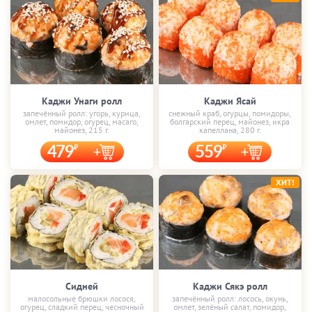
Каджи Унаги ролл
Каджи Ясай
запечённый ролл: угорь, курица,
снежный краб, огурцы, помидоры,
омлет, помидор, огурец, масаго,
болгарский перец, майонез, икра
майонез, 215 г.
капеллана, 280 г.
479
559
ХИТ!
Сидней
Каджи Сякэ ролл
малосольные брюшки лосося,
запечённый ролл: лосось, окунь,
огурец, сладкий перец, чесночный
омлет, зелёный салат, помидор,