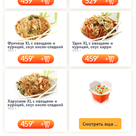
459
529
Фунчоза XL с овощами и
Удон XL с овощами и
курицей, соус кисло-сладкий
курицей, соус карри
460 г.
460 г.
459
459
Харусаме XL с овощами и
курицей, соус кисло-сладкий
460 г.
459
Смотреть еще ...