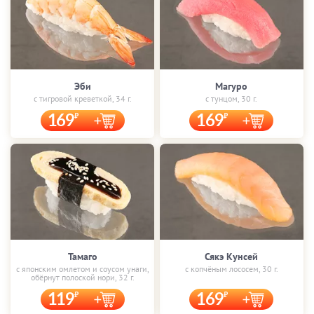
Эби
Магуро
с тигровой креветкой, 34 г.
с тунцом, 30 г.
169
169
Тамаго
Сякэ Кунсей
с японским омлетом и соусом унаги,
с копчёным лососем, 30 г.
обёрнут полоской нори, 32 г.
119
169