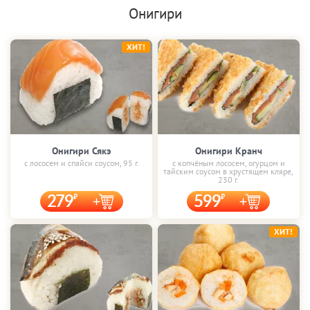
Онигири
ХИТ!
Онигири Сякэ
Онигири Кранч
с лососем и спайси соусом, 95 г.
с копчёным лососем, огурцом и
тайским соусом в хрустящем кляре,
230 г.
279
599
ХИТ!