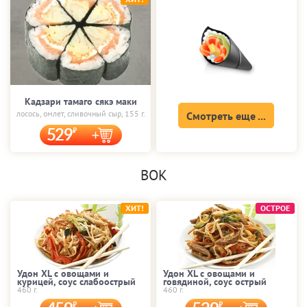
Кадзари тамаго сякэ маки
лосось, омлет, сливочный сыр, 155 г.
Смотреть еще ...
529
ВОК
ХИТ!
ОСТРОЕ
Удон XL с овощами и
Удон XL с овощами и
курицей, соус слабоострый
говядиной, соус острый
460 г.
460 г.