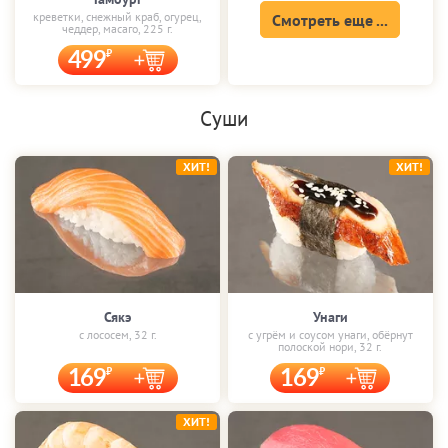
креветки, снежный краб, огурец,
Смотреть еще ...
чеддер, масаго, 225 г.
499
Суши
ХИТ!
ХИТ!
Сякэ
Унаги
с лососем, 32 г.
с угрём и соусом унаги, обёрнут
полоской нори, 32 г.
169
169
ХИТ!