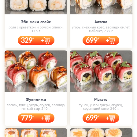
Эби маки спайс
Аляска
ролл с креветкой и соусом спайси,
угорь, снежный краб, авокадо, омлет,
115 г.
майонез, 235 г.
329
699
Фукинижи
Магато
лосось, тунец, угорь, огурец, авокадо,
тунец, унаги джери, огурец,
мягкий сыр, 240 г.
хрустящий кляр, 240 г.
779
699