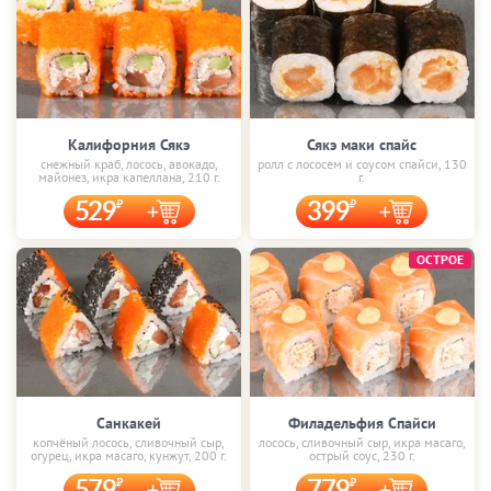
Калифорния Сякэ
Сякэ маки спайс
снежный краб, лосось, авокадо,
ролл с лососем и соусом спайси, 130
майонез, икра капеллана, 210 г.
г.
529
399
ОСТРОЕ
Санкакей
Филадельфия Спайси
копчёный лосось, сливочный сыр,
лосось, сливочный сыр, икра масаго,
огурец, икра масаго, кунжут, 200 г.
острый соус, 230 г.