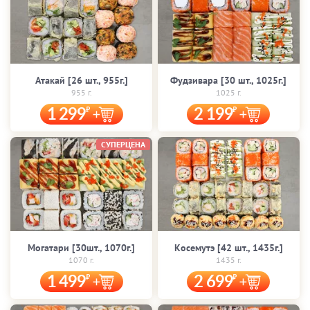
Атакай [26 шт., 955г.]
Фудзивара [30 шт., 1025г.]
955 г.
1025 г.
1 299
2 199
СУПЕРЦЕНА
Могатари [30шт., 1070г.]
Косемутэ [42 шт., 1435г.]
1070 г.
1435 г.
1 499
2 699