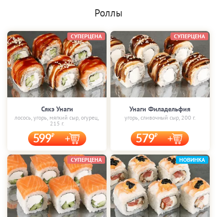
Роллы
СУПЕРЦЕНА
СУПЕРЦЕНА
Сякэ Унаги
Унаги Филадельфия
лосось, угорь, мягкий сыр, огурец,
угорь, сливочный сыр, 200 г.
215 г.
599
579
СУПЕРЦЕНА
НОВИНКА