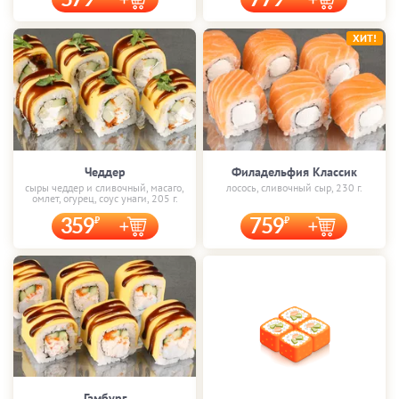
579
779
ХИТ!
Чеддер
Филадельфия Классик
сыры чеддер и сливочный, масаго,
лосось, сливочный сыр, 230 г.
омлет, огурец, соус унаги, 205 г.
359
759
Гамбург