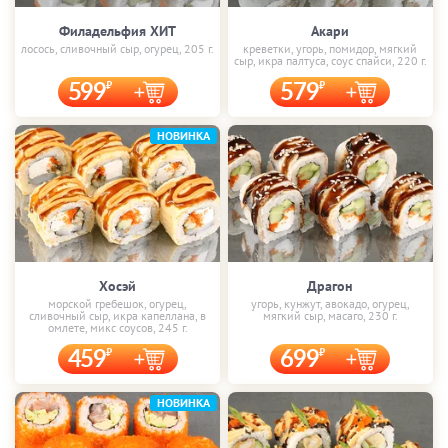
Филадельфия ХИТ
Акари
лосось, сливочный сыр, огурец, 205 г.
креветки, угорь, помидор, мягкий
сыр, икра палтуса, соус спайси, 220 г.
599
579
НОВИНКА
Хосэй
Драгон
морской гребешок, огурец,
угорь, кунжут, авокадо, огурец,
сливочный сыр, икра капеллана, в
мягкий сыр, масаго, 230 г.
омлете, микс соусов, 245 г.
459
699
НОВИНКА