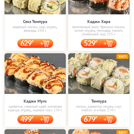
Сякэ Темпура
Каджи Хара
жареный лосось, сыр, огурец,
запечённый ролл: брюшки лосося,
авокадо, 250 г.
омлет, огурец, помидор, масаго,
сливочный сыр, 225 г.
629
529
ХИТ!
Каджи Муги
Темпура
креветка, снежный краб, копчёная
лосось, креветка, огурец, соус
курица, огурец, сырный соус, 270 г.
спайси; в кляре, 270 г.
499
679
ХИТ!