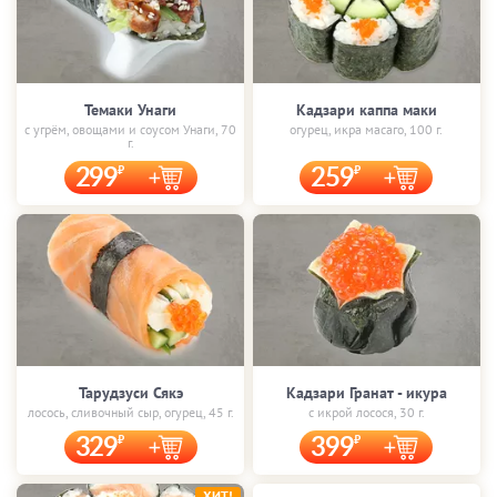
Темаки Унаги
Кадзари каппа маки
с угрём, овощами и соусом Унаги, 70
огурец, икра масаго, 100 г.
г.
299
259
Тарудзуси Сякэ
Кадзари Гранат - икура
лосось, сливочный сыр, огурец, 45 г.
с икрой лосося, 30 г.
329
399
ХИТ!