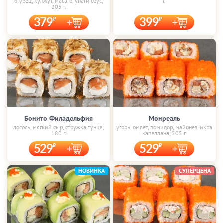
огурец, кунжут, масаго, унаги соус,
г.
205 г.
379
399
Бонито Филадельфия
Монреаль
лосось, мягкий сыр, стружка тунца,
угорь, омлет, помидор, майонез, икра
180 г.
капеллана, 205 г.
529
529
НОВИНКА
СУПЕРЦЕНА