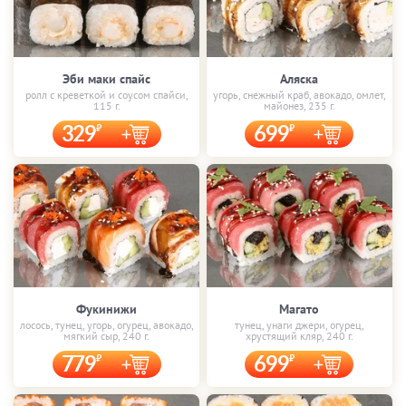
Эби маки спайс
Аляска
ролл с креветкой и соусом спайси,
угорь, снежный краб, авокадо, омлет,
115 г.
майонез, 235 г.
329
699
Фукинижи
Магато
лосось, тунец, угорь, огурец, авокадо,
тунец, унаги джери, огурец,
мягкий сыр, 240 г.
хрустящий кляр, 240 г.
779
699