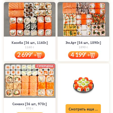
Касиба [36 шт., 1160г.]
Эм.Арт [54 шт., 1890г.]
1160 г.
1890 г.
2 699
4 199
СУПЕРЦЕНА
Симанэ [36 шт., 970г.]
970 г.
Смотреть еще ...