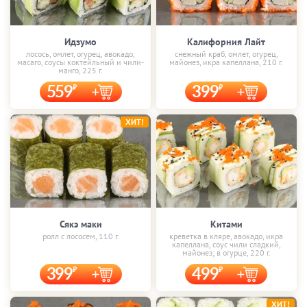
Идзумо
Калифорния Лайт
лосось, омлет, огурец, авокадо,
снежный краб, омлет, огурец,
масаго, соусы коктейльный и чили-
майонез, икра капеллана, 210 г.
манго, 225 г.
559
399
ХИТ!
Сякэ маки
Китами
ролл с лососем, 110 г.
креветка в кляре, авокадо, икра
капеллана, соус чили сладкий,
майонез; в огурце, 220 г.
399
499
ХИТ!