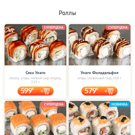
Роллы
СУПЕРЦЕНА
СУПЕРЦЕНА
Сякэ Унаги
Унаги Филадельфия
лосось, угорь, мягкий сыр, огурец,
угорь, сливочный сыр, 200 г.
215 г.
599
579
СУПЕРЦЕНА
НОВИНКА