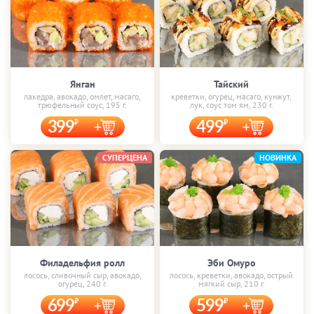
Янган
Тайский
лакедра, авокадо, омлет, масаго,
креветки, огурец, масаго, кунжут,
трюфельный соус, 195 г.
лук, соус том ям, 230 г.
399
499
СУПЕРЦЕНА
НОВИНКА
Филадельфия ролл
Эби Омуро
лосось, сливочный сыр, авокадо,
лосось, креветки, авокадо, острый
огурец, 240 г.
мягкий сыр, 210 г.
699
599