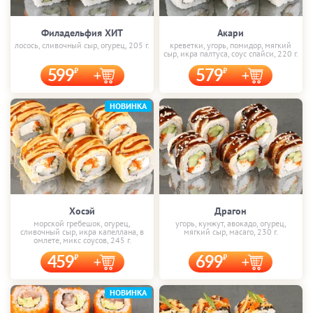
Филадельфия ХИТ
Акари
лосось, сливочный сыр, огурец, 205 г.
креветки, угорь, помидор, мягкий
сыр, икра палтуса, соус спайси, 220 г.
599
579
НОВИНКА
Хосэй
Драгон
морской гребешок, огурец,
угорь, кунжут, авокадо, огурец,
сливочный сыр, икра капеллана, в
мягкий сыр, масаго, 230 г.
омлете, микс соусов, 245 г.
459
699
НОВИНКА