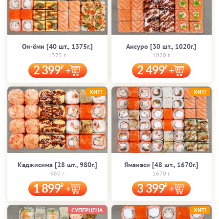
Он-ёми [40 шт., 1375г.]
Аисуро [30 шт., 1020г.]
1375 г.
1020 г.
2 399
2 499
ХИТ!
ХИТ!
Каджисима [28 шт., 980г.]
Яманаси [48 шт., 1670г.]
980 г.
1670 г.
1 899
3 399
СУПЕРЦЕНА
ХИТ!