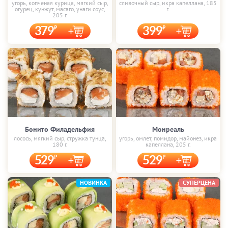
угорь, копченая курица, мягкий сыр,
сливочный сыр, икра капеллана, 185
огурец, кунжут, масаго, унаги соус,
г.
205 г.
379
399
Бонито Филадельфия
Монреаль
лосось, мягкий сыр, стружка тунца,
угорь, омлет, помидор, майонез, икра
180 г.
капеллана, 205 г.
529
529
НОВИНКА
СУПЕРЦЕНА