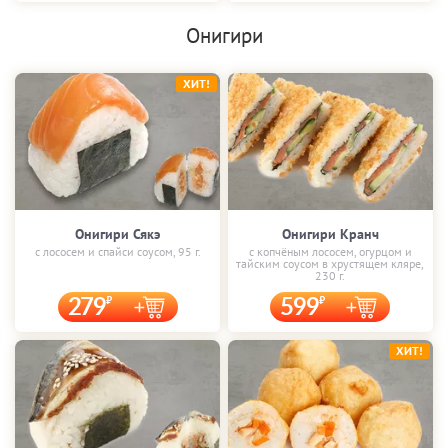
Онигири
ХИТ!
Онигири Сякэ
Онигири Кранч
с лососем и спайси соусом, 95 г.
с копчёным лососем, огурцом и
тайским соусом в хрустящем кляре,
230 г.
279
599
ХИТ!