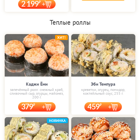
2 199
Теплые роллы
ХИТ!
Каджи Ёми
Эби Темпура
запечённый ролл: снежный краб,
креветки, огурец, помидор,
сливочный сыр, огурцы, майонез,
коктейльный соус, 255 г.
200 г.
379
459
НОВИНКА