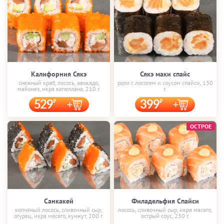
Калифорния Сякэ
Сякэ маки спайс
снежный краб, лосось, авокадо,
ролл с лососем и соусом спайси, 130
майонез, икра капеллана, 210 г.
г.
529
399
ОСТРОЕ
Санкакей
Филадельфия Спайси
копчёный лосось, сливочный сыр,
лосось, сливочный сыр, икра масаго,
огурец, икра масаго, кунжут, 200 г.
острый соус, 230 г.