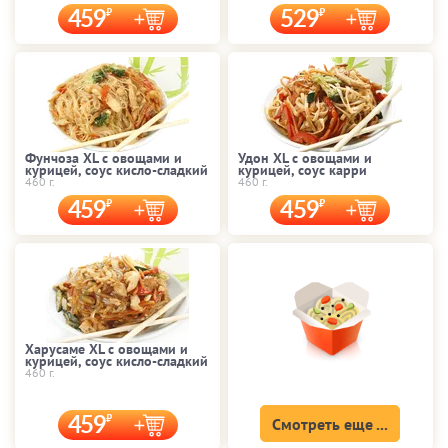
459
529
Фунчоза XL с овощами и
Удон XL с овощами и
курицей, соус кисло-сладкий
курицей, соус карри
460 г.
460 г.
459
459
Харусаме XL с овощами и
курицей, соус кисло-сладкий
460 г.
459
Смотреть еще ...