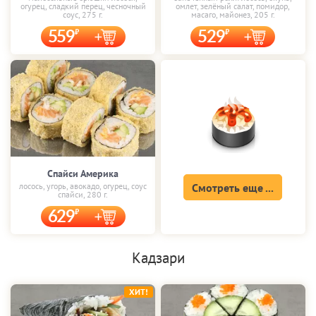
огурец, сладкий перец, чесночный
омлет, зелёный салат, помидор,
соус, 275 г.
масаго, майонез, 205 г.
559
529
Спайси Америка
лосось, угорь, авокадо, огурец, соус
Смотреть еще ...
спайси, 280 г.
629
Кадзари
ХИТ!