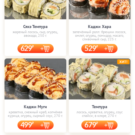
Сякэ Темпура
Каджи Хара
жареный лосось, сыр, огурец,
запечённый ролл: брюшки лосося,
авокадо, 250 г.
омлет, огурец, помидор, масаго,
сливочный сыр, 225 г.
629
529
ХИТ!
Каджи Муги
Темпура
креветка, снежный краб, копчёная
лосось, креветка, огурец, соус
курица, огурец, сырный соус, 270 г.
спайси; в кляре, 270 г.
499
679