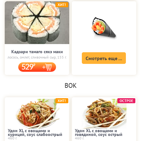
ХИТ!
Кадзари тамаго сякэ маки
лосось, омлет, сливочный сыр, 155 г.
Смотреть еще ...
529
ВОК
ХИТ!
ОСТРОЕ
Удон XL с овощами и
Удон XL с овощами и
курицей, соус слабоострый
говядиной, соус острый
460 г.
460 г.