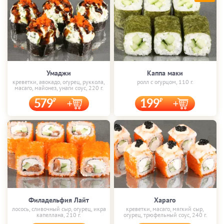
Умаджи
Каппа маки
креветки, авокадо, огурец, руккола,
ролл с огурцом, 110 г.
масаго, майонез, унаги соус, 220 г.
579
199
Филадельфия Лайт
Хараго
лосось, сливочный сыр, огурец, икра
креветки, масаго, мягкий сыр,
капеллана, 210 г.
огурец, трюфельный соус, 240 г.