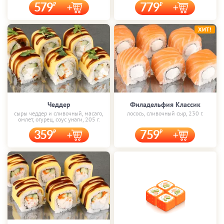
579
779
ХИТ!
Чеддер
Филадельфия Классик
сыры чеддер и сливочный, масаго,
лосось, сливочный сыр, 230 г.
омлет, огурец, соус унаги, 205 г.
359
759