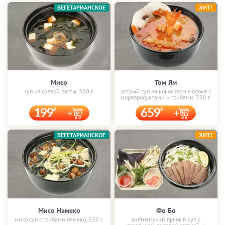
ВЕГЕТАРИАНСКОЕ
ХИТ!
Мисо
Том Ям
суп из соевой пасты, 320 г.
острый суп на кокосовом молоке с
морепродуктами и грибами, 350 г.
199
659
ВЕГЕТАРИАНСКОЕ
ХИТ!
Мисо Намеко
Фо Бо
мисо суп с грибами намеко, 350 г.
вьетнамский пряный суп с