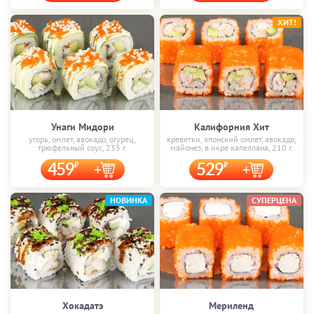
ХИТ!
Унаги Мидори
Калифорния Хит
угорь, омлет, авокадо, огурец,
креветки, японский омлет, авокадо,
трюфельный соус, 235 г.
майонез, в икре капеллана, 210 г.
459
529
НОВИНКА
СУПЕРЦЕНА
Хокадатэ
Мериленд