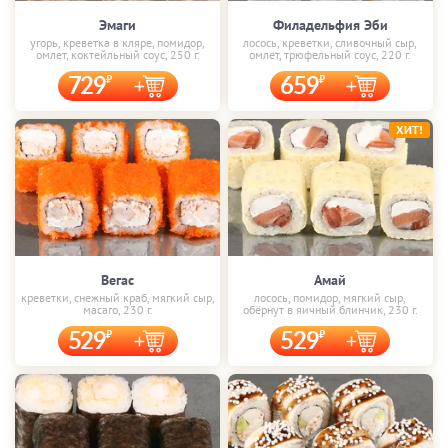
Эмаги
Филадельфия Эби
угорь, креветка в кляре, помидор,
лосось, креветки, сливочный сыр,
омлет, коктейльный соус, 250 г.
омлет, трюфельный соус, 220 г.
729
659
ХИТ!
Вегас
Амай
креветки, снежный краб, мягкий сыр,
лосось, помидор, мягкий сыр,
масаго, 230 г.
обёрнут в яичный блинчик, 230 г.
529
529