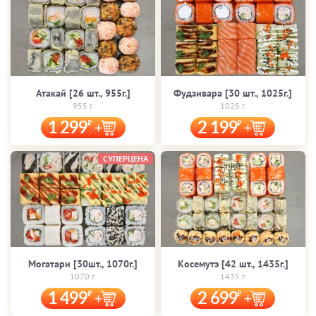
Атакай [26 шт., 955г.]
Фудзивара [30 шт., 1025г.]
955 г.
1025 г.
1 299
2 199
СУПЕРЦЕНА
Могатари [30шт., 1070г.]
Косемутэ [42 шт., 1435г.]
1070 г.
1435 г.
1 499
2 699