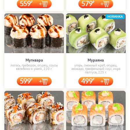
559
579
НОВИНКА
Мугивара
Мураяма
лосось, гребешок, огурец, соусы
угорь, снежный краб, огурец,
васабико и унаги, 220 г.
авокадо, трюфельный соус, икра
палтуса, 225 г.
599
499