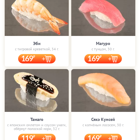
Эби
Магуро
с тигровой креветкой, 34 г.
с тунцом, 30 г.
169
169
Тамаго
Сякэ Кунсей
с японским омлетом и соусом унаги,
с копчёным лососем, 30 г.
обёрнут полоской нори, 32 г.
119
169