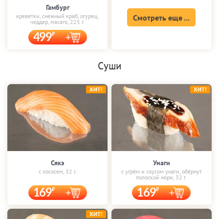
Гамбург
креветки, снежный краб, огурец,
Смотреть еще ...
чеддер, масаго, 225 г.
499
Суши
ХИТ!
ХИТ!
Сякэ
Унаги
с лососем, 32 г.
с угрём и соусом унаги, обёрнут
полоской нори, 32 г.
169
169
ХИТ!