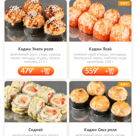
ХИТ!
Каджи Унаги ролл
Каджи Ясай
запечённый ролл: угорь, курица,
снежный краб, огурцы, помидоры,
омлет, помидор, огурец, масаго,
болгарский перец, майонез, икра
майонез, 215 г.
капеллана, 280 г.
479
559
ХИТ!
Сидней
Каджи Сякэ ролл
малосольные брюшки лосося,
запечённый ролл: лосось, окунь,