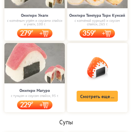
Онигири Унаги
Онигири Темпура Тори Кунсей
с копчёным угрём и соусами спайси
с копчёной курицей и соусом
и унаги, 100 г.
спайси, 265 г.
279
359
Онигири Магуро
с тунцом и соусом спайси, 95 г.
Смотреть еще ...
229
Супы