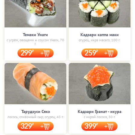
Темаки Унаги
Кадзари каппа маки
с угрём, овощами и соусом Унаги, 70
огурец, икра масаго, 100 г.
г.
299
259
Тарудзуси Сякэ
Кадзари Гранат - икура
лосось, сливочный сыр, огурец, 45 г.
с икрой лосося, 30 г.
329
399