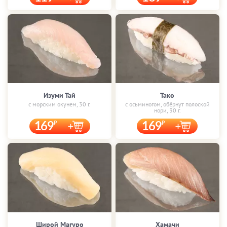
Изуми Тай
Тако
с морским окунем, 30 г.
с осьминогом, обёрнут полоской
нори, 30 г.
169
169
Широй Магуро
Хамачи