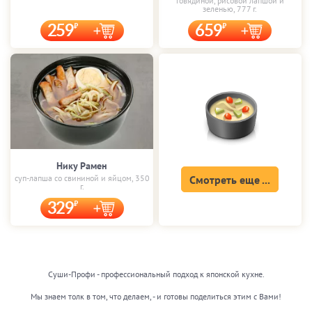
говядиной, рисовой лапшой и
зеленью, 777 г.
259
659
Нику Рамен
суп-лапша со свининой и яйцом, 350
Смотреть еще ...
г.
329
Суши-Профи - профессиональный подход к японской кухне.
Мы знаем толк в том, что делаем, - и готовы поделиться этим с Вами!