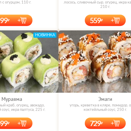
 с огурцом, 110 г.
лосось, сливочный сыр, огурец, икра к
210 г.
199
559
НОВИНКА
Мураяма
Эмаги
ный краб, огурец, авокадо,
угорь, креветка в кляре, помидор, 
соус, икра палтуса, 225 г.
коктейльный соус, 250 г.
499
729