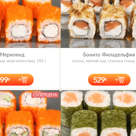
Мериленд
Бонито Филадельфия
ыр, икра капеллана, 185 г.
лосось, мягкий сыр, стружка тунца, 
399
529
СУПЕРЦЕНА