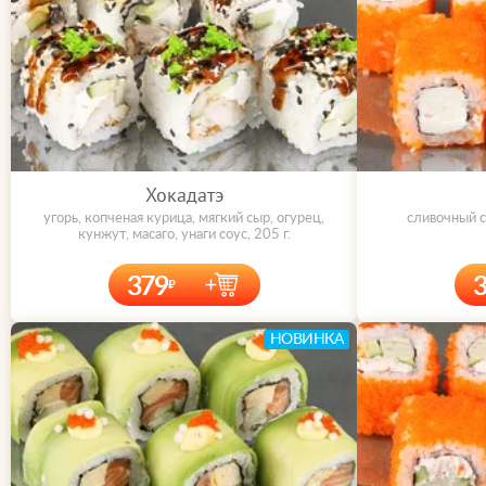
Хокадатэ
угорь, копченая курица, мягкий сыр, огурец,
сливочный с
кунжут, масаго, унаги соус, 205 г.
379
НОВИНКА