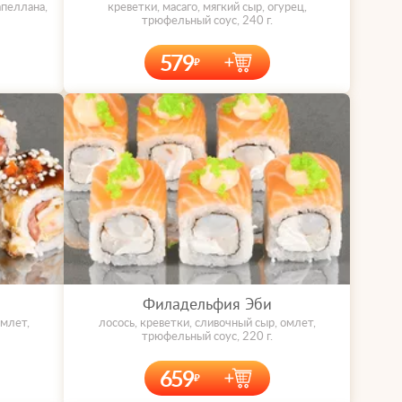
апеллана,
креветки, масаго, мягкий сыр, огурец,
трюфельный соус, 240 г.
579
Филадельфия Эби
омлет,
лосось, креветки, сливочный сыр, омлет,
трюфельный соус, 220 г.
659