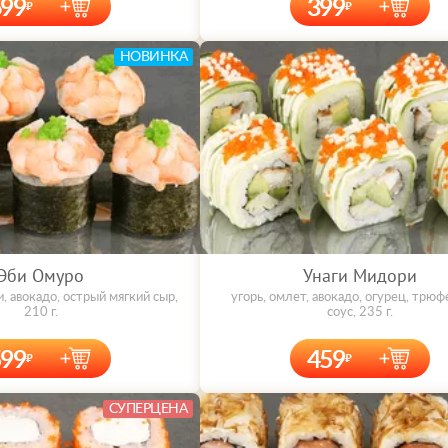
699
399
НОВИНКА
Эби Омуро
Унаги Мидори
и, авокадо, острый мягкий сыр,
угорь, омлет, авокадо, огурец, трю
210 г.
соус, 235 г.
599
459
СУПЕРЦЕНА