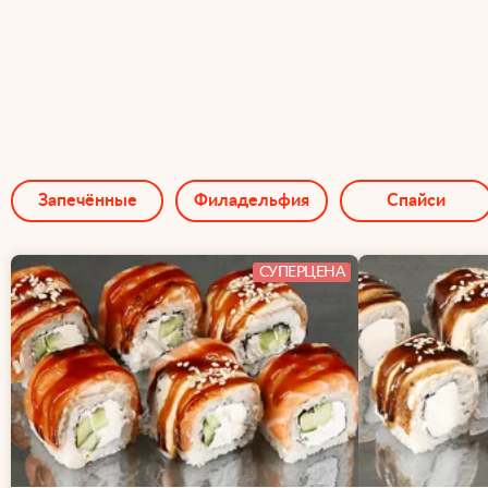
Запечённые
Филадельфия
Спайси
СУПЕРЦЕНА