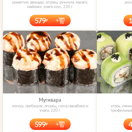
креветки, авокадо, огурец, руккола, масаго,
ролл
майонез, унаги соус, 220 г.
579
Мугивара
лосось, гребешок, огурец, соусы васабико и
угорь, снеж
унаги, 220 г.
трюфельный 
599