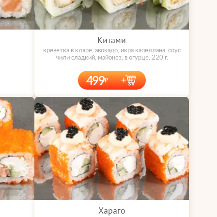
Китами
креветка в кляре, авокадо, икра капеллана, соус
чили сладкий, майонез; в огурце, 220 г.
499
Хараго