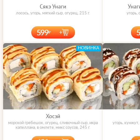
Сякэ Унаги
Унаг
лосось, угорь, мягкий сыр, огурец, 215 г.
угорь, 
599
НОВИНКА
Хосэй
морской гребешок, огурец, сливочный сыр, икра
угорь, кунжут,
капеллана, в омлете, микс соусов, 245 г.