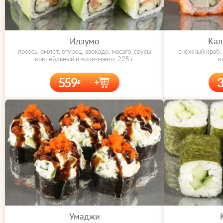
Идзумо
Кал
лосось, омлет, огурец, авокадо, масаго, соусы
снежный краб, 
коктейльный и чили-манго, 225 г.
к
559
Умаджи