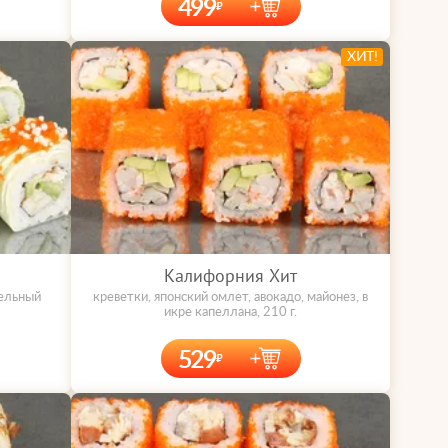
499
ХИТ!
Калифорния Хит
фельный
креветки, японский омлет, авокадо, майонез, в
икре капеллана, 210 г.
529