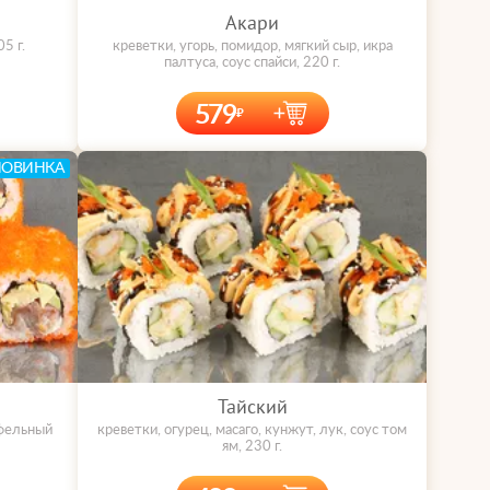
Акари
5 г.
креветки, угорь, помидор, мягкий сыр, икра
палтуса, соус спайси, 220 г.
579
НОВИНКА
Тайский
юфельный
креветки, огурец, масаго, кунжут, лук, соус том
ям, 230 г.