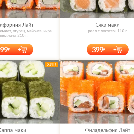
ифорния Лайт
Сякэ маки
омлет, огурец, майонез, икра
ролл с лососем, 110 г.
апеллана, 210 г.
399
399
ХИТ!
Каппа маки
Филадельфия Лайт