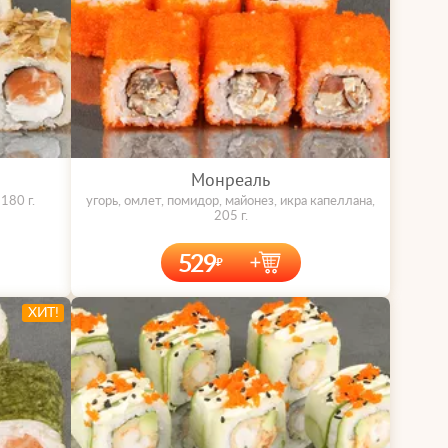
Монреаль
180 г.
угорь, омлет, помидор, майонез, икра капеллана,
205 г.
529
ХИТ!