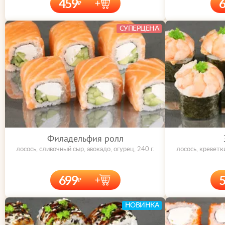
459
СУПЕРЦЕНА
Филадельфия ролл
лосось, сливочный сыр, авокадо, огурец, 240 г.
лосось, креветк
699
НОВИНКА