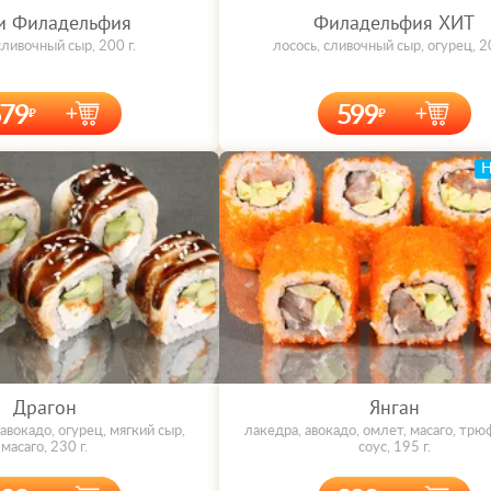
и Филадельфия
Филадельфия ХИТ
сливочный сыр, 200 г.
лосось, сливочный сыр, огурец, 20
579
599
Драгон
Янган
 авокадо, огурец, мягкий сыр,
лакедра, авокадо, омлет, масаго, тр
масаго, 230 г.
соус, 195 г.