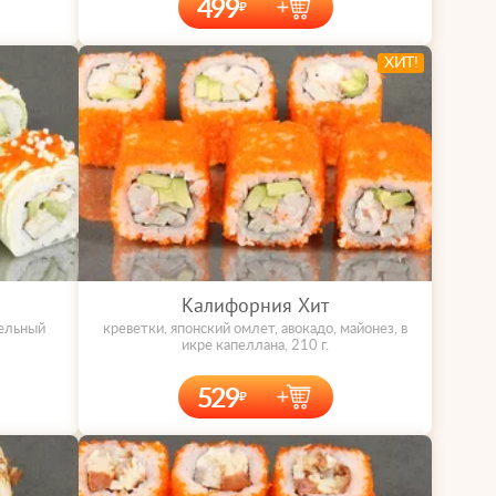
499
ХИТ!
Калифорния Хит
фельный
креветки, японский омлет, авокадо, майонез, в
икре капеллана, 210 г.
529