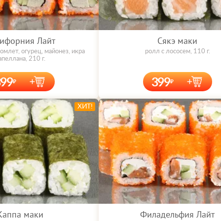
ифорния Лайт
Сякэ маки
омлет, огурец, майонез, икра
ролл с лососем, 110 г.
апеллана, 210 г.
399
399
ХИТ!
Каппа маки
Филадельфия Лайт