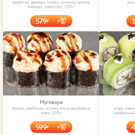
креветки, авокадо, огурец, руккола, масаго,
ролл
майонез, унаги соус, 220 г.
579
Мугивара
лосось, гребешок, огурец, соусы васабико и
угорь, снеж
унаги, 220 г.
трюфельный 
599