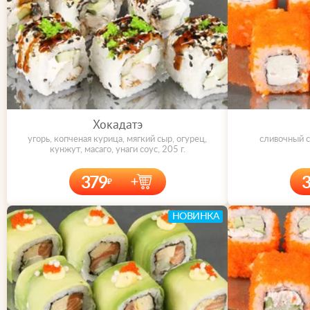
Хокадатэ
угорь, копченая курица, мягкий сыр, огурец,
сливочный с
кунжут, масаго, унаги соус, 205 г.
379
НОВИНКА