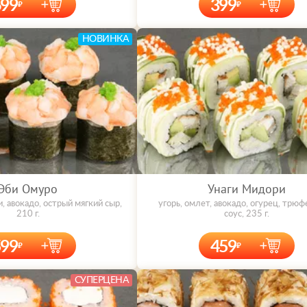
699
399
НОВИНКА
Эби Омуро
Унаги Мидори
и, авокадо, острый мягкий сыр,
угорь, омлет, авокадо, огурец, трю
210 г.
соус, 235 г.
599
459
СУПЕРЦЕНА