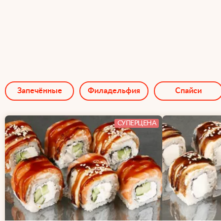
Запечённые
Филадельфия
Спайси
СУПЕРЦЕНА