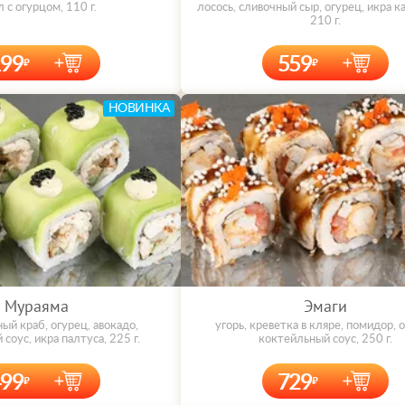
 с огурцом, 110 г.
лосось, сливочный сыр, огурец, икра к
210 г.
199
559
НОВИНКА
Мураяма
Эмаги
ный краб, огурец, авокадо,
угорь, креветка в кляре, помидор, 
соус, икра палтуса, 225 г.
коктейльный соус, 250 г.
499
729