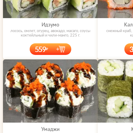
Идзумо
Кал
лосось, омлет, огурец, авокадо, масаго, соусы
снежный краб, 
коктейльный и чили-манго, 225 г.
к
559
Умаджи