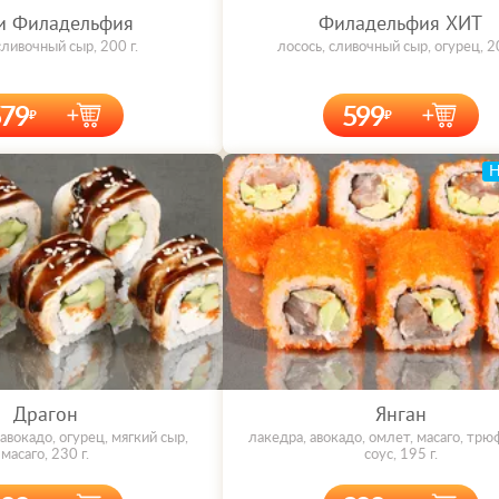
и Филадельфия
Филадельфия ХИТ
сливочный сыр, 200 г.
лосось, сливочный сыр, огурец, 20
579
599
Драгон
Янган
 авокадо, огурец, мягкий сыр,
лакедра, авокадо, омлет, масаго, тр
масаго, 230 г.
соус, 195 г.