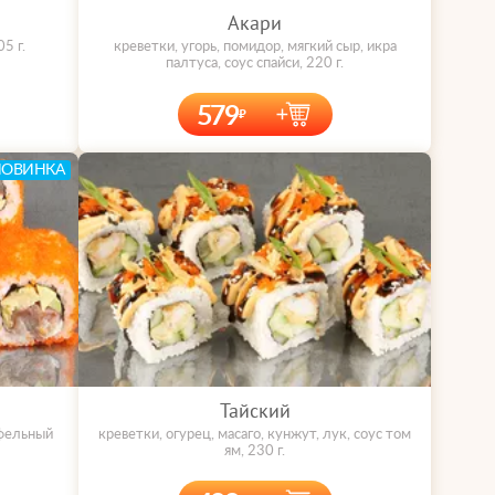
Акари
5 г.
креветки, угорь, помидор, мягкий сыр, икра
палтуса, соус спайси, 220 г.
579
НОВИНКА
Тайский
юфельный
креветки, огурец, масаго, кунжут, лук, соус том
ям, 230 г.