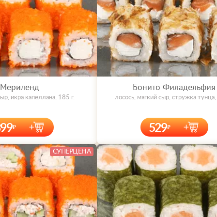
Мериленд
Бонито Филадельфия
ыр, икра капеллана, 185 г.
лосось, мягкий сыр, стружка тунца, 
399
529
СУПЕРЦЕНА