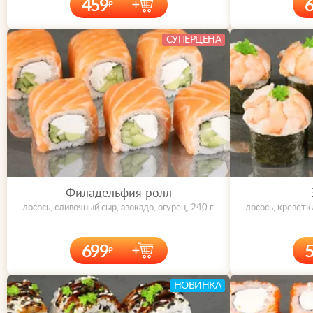
459
СУПЕРЦЕНА
Филадельфия ролл
лосось, сливочный сыр, авокадо, огурец, 240 г.
лосось, креветк
699
НОВИНКА