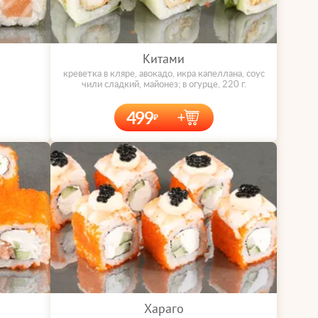
Китами
креветка в кляре, авокадо, икра капеллана, соус
чили сладкий, майонез; в огурце, 220 г.
499
Хараго