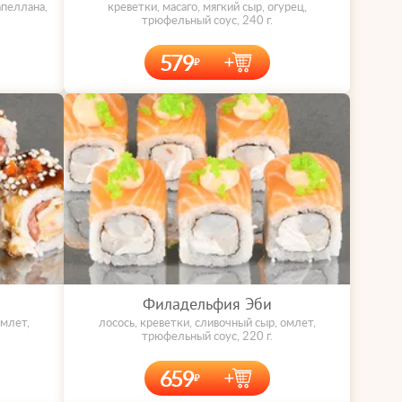
апеллана,
креветки, масаго, мягкий сыр, огурец,
трюфельный соус, 240 г.
579
Филадельфия Эби
омлет,
лосось, креветки, сливочный сыр, омлет,
трюфельный соус, 220 г.
659