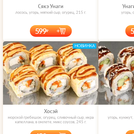
Сякэ Унаги
Унаг
лосось, угорь, мягкий сыр, огурец, 215 г.
угорь, 
599
НОВИНКА
Хосэй
морской гребешок, огурец, сливочный сыр, икра
угорь, кунжут,
капеллана, в омлете, микс соусов, 245 г.