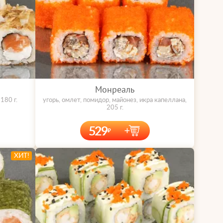
Монреаль
180 г.
угорь, омлет, помидор, майонез, икра капеллана,
205 г.
529
ХИТ!