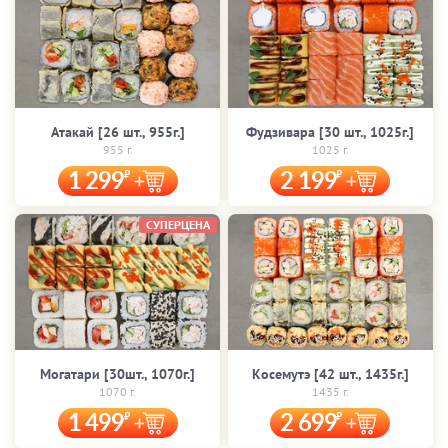
Атакай [26 шт., 955г.]
Фудзивара [30 шт., 1025г.]
955 г.
1025 г.
1 299
2 199
СУПЕРЦЕНА
Могатари [30шт., 1070г.]
Косемутэ [42 шт., 1435г.]
1070 г.
1435 г.
1 499
2 699