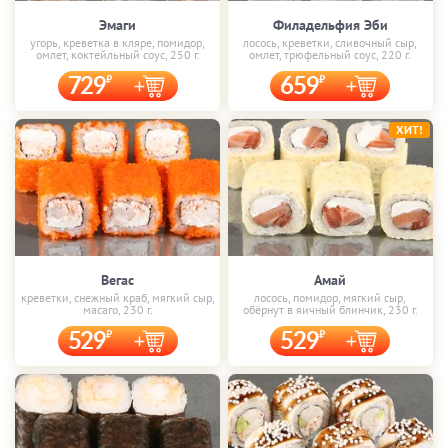
Эмаги
Филадельфия Эби
угорь, креветка в кляре, помидор,
лосось, креветки, сливочный сыр,
омлет, коктейльный соус, 250 г.
омлет, трюфельный соус, 220 г.
729
659
ХИТ!
Вегас
Амай
креветки, снежный краб, мягкий сыр,
лосось, помидор, мягкий сыр,
масаго, 230 г.
обёрнут в яичный блинчик, 230 г.
529
529