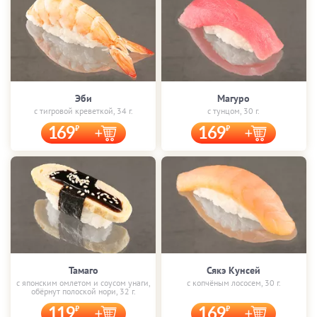
Эби
Магуро
с тигровой креветкой, 34 г.
с тунцом, 30 г.
169
169
Тамаго
Сякэ Кунсей
с японским омлетом и соусом унаги,
с копчёным лососем, 30 г.
обёрнут полоской нори, 32 г.
119
169