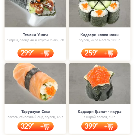
Темаки Унаги
Кадзари каппа маки
с угрём, овощами и соусом Унаги, 70
огурец, икра масаго, 100 г.
г.
299
259
Тарудзуси Сякэ
Кадзари Гранат - икура
лосось, сливочный сыр, огурец, 45 г.
с икрой лосося, 30 г.
329
399