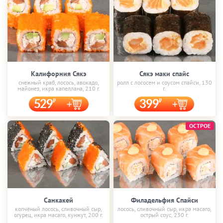
Калифорния Сякэ
Сякэ маки спайс
снежный краб, лосось, авокадо,
ролл с лососем и соусом спайси, 130
майонез, икра капеллана, 210 г.
г.
529
399
ОСТРОЕ
Санкакей
Филадельфия Спайси
копчёный лосось, сливочный сыр,
лосось, сливочный сыр, икра масаго,
огурец, икра масаго, кунжут, 200 г.
острый соус, 230 г.