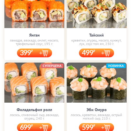
Янган
Тайский
лакедра, авокадо, омлет, масаго,
креветки, огурец, масаго, кунжут,
трюфельный соус, 195 г.
лук, соус том ям, 230 г.
399
499
СУПЕРЦЕНА
НОВИНКА
Филадельфия ролл
Эби Омуро
лосось, сливочный сыр, авокадо,
лосось, креветки, авокадо, острый
огурец, 240 г.
мягкий сыр, 210 г.
699
599