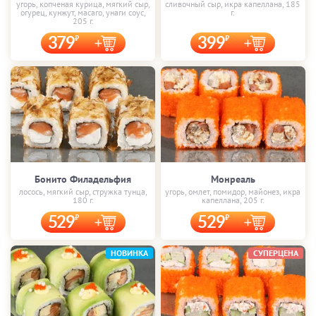
угорь, копченая курица, мягкий сыр,
сливочный сыр, икра капеллана, 185
огурец, кунжут, масаго, унаги соус,
г.
205 г.
379
399
Бонито Филадельфия
Монреаль
лосось, мягкий сыр, стружка тунца,
угорь, омлет, помидор, майонез, икра
180 г.
капеллана, 205 г.
529
529
НОВИНКА
СУПЕРЦЕНА