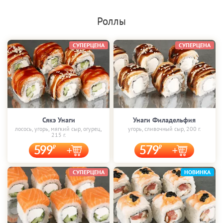
Роллы
СУПЕРЦЕНА
СУПЕРЦЕНА
Сякэ Унаги
Унаги Филадельфия
лосось, угорь, мягкий сыр, огурец,
угорь, сливочный сыр, 200 г.
215 г.
599
579
СУПЕРЦЕНА
НОВИНКА