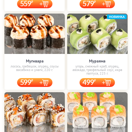
559
579
НОВИНКА
Мугивара
Мураяма
лосось, гребешок, огурец, соусы
угорь, снежный краб, огурец,
васабико и унаги, 220 г.
авокадо, трюфельный соус, икра
палтуса, 225 г.
599
499