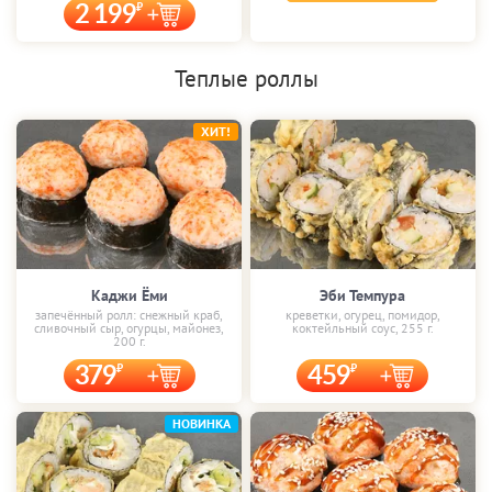
2 199
Теплые роллы
ХИТ!
Каджи Ёми
Эби Темпура
запечённый ролл: снежный краб,
креветки, огурец, помидор,
сливочный сыр, огурцы, майонез,
коктейльный соус, 255 г.
200 г.
379
459
НОВИНКА