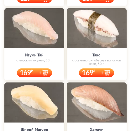
Изуми Тай
Тако
с морским окунем, 30 г.
с осьминогом, обёрнут полоской
нори, 30 г.
169
169
Широй Магуро
Хамачи