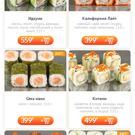
Идзумо
Калифорния Лайт
лосось, омлет, огурец, авокадо,
снежный краб, омлет, огурец,
масаго, соусы коктейльный и чили-
майонез, икра капеллана, 210 г.
манго, 225 г.
559
399
ХИТ!
Сякэ маки
Китами
ролл с лососем, 110 г.
креветка в кляре, авокадо, икра
капеллана, соус чили сладкий,
майонез; в огурце, 220 г.
399
499
ХИТ!