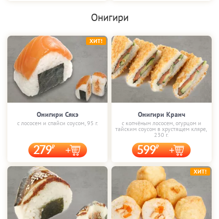
Онигири
ХИТ!
Онигири Сякэ
Онигири Кранч
с лососем и спайси соусом, 95 г.
с копчёным лососем, огурцом и
тайским соусом в хрустящем кляре,
230 г.
279
599
ХИТ!