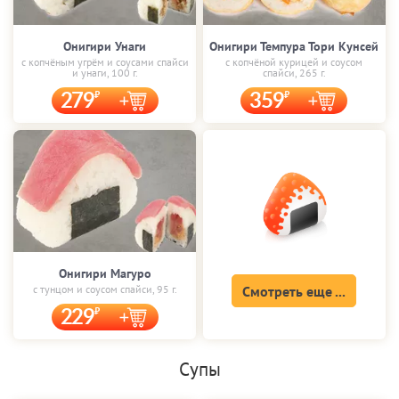
Онигири Унаги
Онигири Темпура Тори Кунсей
с копчёным угрём и соусами спайси
с копчёной курицей и соусом
и унаги, 100 г.
спайси, 265 г.
279
359
Онигири Магуро
с тунцом и соусом спайси, 95 г.
Смотреть еще ...
229
Супы