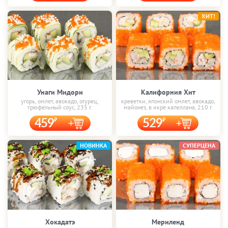
ХИТ!
Унаги Мидори
Калифорния Хит
угорь, омлет, авокадо, огурец,
креветки, японский омлет, авокадо,
трюфельный соус, 235 г.
майонез, в икре капеллана, 210 г.
459
529
НОВИНКА
СУПЕРЦЕНА
Хокадатэ
Мериленд