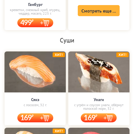
Гамбург
креветки, снежный краб, огурец,
Смотреть еще ...
чеддер, масаго, 225 г.
499
Суши
ХИТ!
ХИТ!
Сякэ
Унаги
с лососем, 32 г.
с угрём и соусом унаги, обёрнут
полоской нори, 32 г.
169
169
ХИТ!