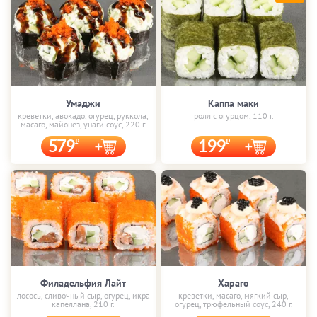
Умаджи
Каппа маки
креветки, авокадо, огурец, руккола,
ролл с огурцом, 110 г.
масаго, майонез, унаги соус, 220 г.
579
199
Филадельфия Лайт
Хараго
лосось, сливочный сыр, огурец, икра
креветки, масаго, мягкий сыр,
капеллана, 210 г.
огурец, трюфельный соус, 240 г.