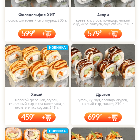
Филадельфия ХИТ
Акари
лосось, сливочный сыр, огурец, 205 г.
креветки, угорь, помидор, мягкий
сыр, икра палтуса, соус спайси, 220 г.
599
579
НОВИНКА
Хосэй
Драгон
морской гребешок, огурец,
угорь, кунжут, авокадо, огурец,
сливочный сыр, икра капеллана, в
мягкий сыр, масаго, 230 г.
омлете, микс соусов, 245 г.
459
699
НОВИНКА