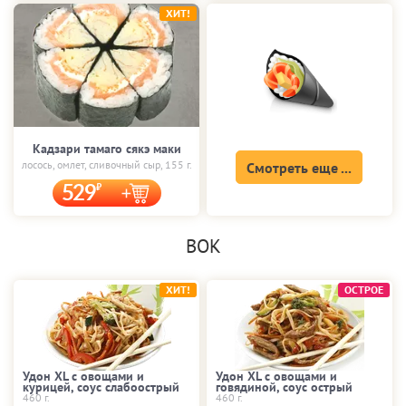
ХИТ!
Кадзари тамаго сякэ маки
лосось, омлет, сливочный сыр, 155 г.
Смотреть еще ...
529
ВОК
ХИТ!
ОСТРОЕ
Удон XL с овощами и
Удон XL с овощами и
курицей, соус слабоострый
говядиной, соус острый
460 г.
460 г.