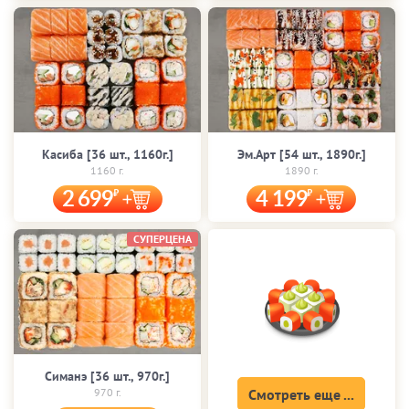
Касиба [36 шт., 1160г.]
Эм.Арт [54 шт., 1890г.]
1160 г.
1890 г.
2 699
4 199
СУПЕРЦЕНА
Симанэ [36 шт., 970г.]
970 г.
Смотреть еще ...