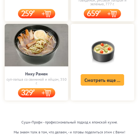
говядиной, рисовой лапшой и
зеленью, 777 г.
259
659
Нику Рамен
суп-лапша со свининой и яйцом, 350
Смотреть еще ...
г.
329
Суши-Профи - профессиональный подход к японской кухне.
Мы знаем толк в том, что делаем, - и готовы поделиться этим с Вами!