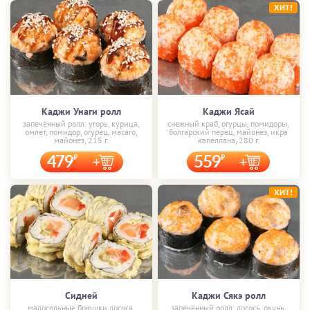
ХИТ!
Каджи Унаги ролл
Каджи Ясай
запечённый ролл: угорь, курица,
снежный краб, огурцы, помидоры,
омлет, помидор, огурец, масаго,
болгарский перец, майонез, икра
майонез, 215 г.
капеллана, 280 г.
479
559
ХИТ!
Сидней
Каджи Сякэ ролл
малосольные брюшки лосося,
запечённый ролл: лосось, окунь,