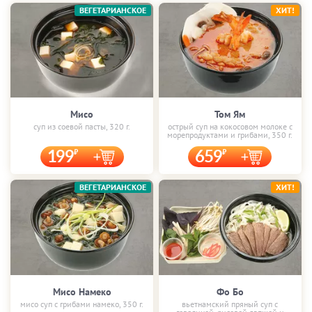
ВЕГЕТАРИАНСКОЕ
ХИТ!
Мисо
Том Ям
суп из соевой пасты, 320 г.
острый суп на кокосовом молоке с
морепродуктами и грибами, 350 г.
199
659
ВЕГЕТАРИАНСКОЕ
ХИТ!
Мисо Намеко
Фо Бо
мисо суп с грибами намеко, 350 г.
вьетнамский пряный суп с