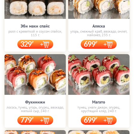
Эби маки спайс
Аляска
ролл с креветкой и соусом спайси,
угорь, снежный краб, авокадо, омлет,
115 г.
майонез, 235 г.
329
699
Фукинижи
Магато
лосось, тунец, угорь, огурец, авокадо,
тунец, унаги джери, огурец,
мягкий сыр, 240 г.
хрустящий кляр, 240 г.
779
699