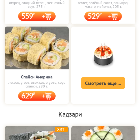
огурец, сладкий перец, чесночный
омлет, зелёный салат, помидор,
соус, 275 г.
масаго, майонез, 205 г.
559
529
Спайси Америка
лосось, угорь, авокадо, огурец, соус
Смотреть еще ...
спайси, 280 г.
629
Кадзари
ХИТ!