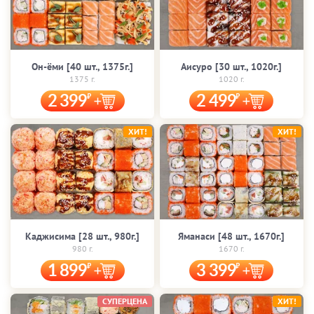
Он-ёми [40 шт., 1375г.]
Аисуро [30 шт., 1020г.]
1375 г.
1020 г.
2 399
2 499
ХИТ!
ХИТ!
Каджисима [28 шт., 980г.]
Яманаси [48 шт., 1670г.]
980 г.
1670 г.
1 899
3 399
СУПЕРЦЕНА
ХИТ!