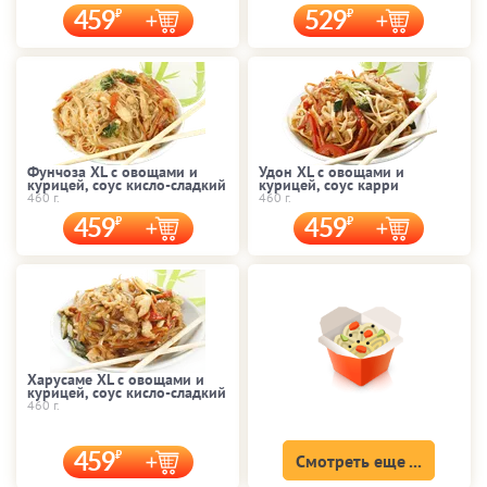
459
529
Фунчоза XL с овощами и
Удон XL с овощами и
курицей, соус кисло-сладкий
курицей, соус карри
460 г.
460 г.
459
459
Харусаме XL с овощами и
курицей, соус кисло-сладкий
460 г.
459
Смотреть еще ...