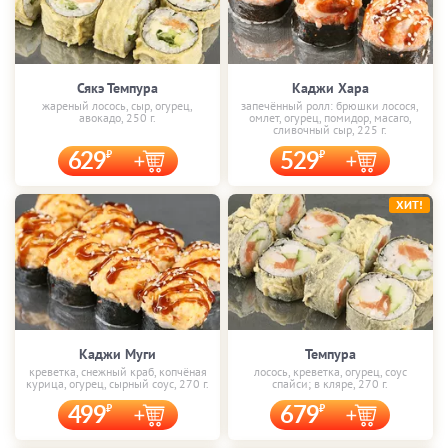
Сякэ Темпура
Каджи Хара
жареный лосось, сыр, огурец,
запечённый ролл: брюшки лосося,
авокадо, 250 г.
омлет, огурец, помидор, масаго,
сливочный сыр, 225 г.
629
529
ХИТ!
Каджи Муги
Темпура
креветка, снежный краб, копчёная
лосось, креветка, огурец, соус
курица, огурец, сырный соус, 270 г.
спайси; в кляре, 270 г.
499
679