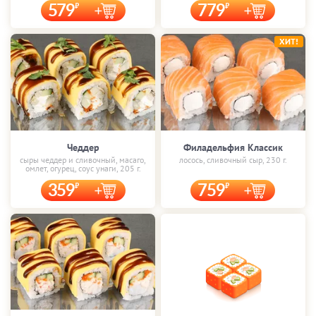
579
779
ХИТ!
Чеддер
Филадельфия Классик
сыры чеддер и сливочный, масаго,
лосось, сливочный сыр, 230 г.
омлет, огурец, соус унаги, 205 г.
359
759