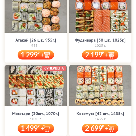
Атакай [26 шт., 955г.]
Фудзивара [30 шт., 1025г.]
955 г.
1025 г.
1 299
2 199
СУПЕРЦЕНА
Могатари [30шт., 1070г.]
Косемутэ [42 шт., 1435г.]
1070 г.
1435 г.
1 499
2 699