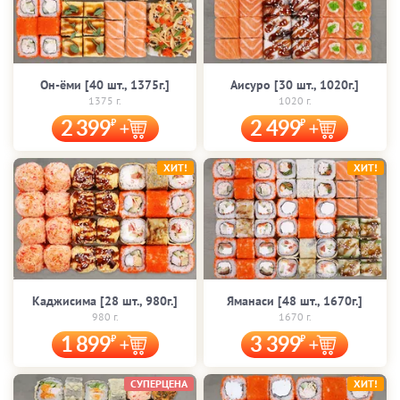
Он-ёми [40 шт., 1375г.]
Аисуро [30 шт., 1020г.]
1375 г.
1020 г.
2 399
2 499
ХИТ!
ХИТ!
Каджисима [28 шт., 980г.]
Яманаси [48 шт., 1670г.]
980 г.
1670 г.
1 899
3 399
СУПЕРЦЕНА
ХИТ!