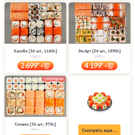
Касиба [36 шт., 1160г.]
Эм.Арт [54 шт., 1890г.]
1160 г.
1890 г.
2 699
4 199
СУПЕРЦЕНА
Симанэ [36 шт., 970г.]
970 г.
Смотреть еще ...