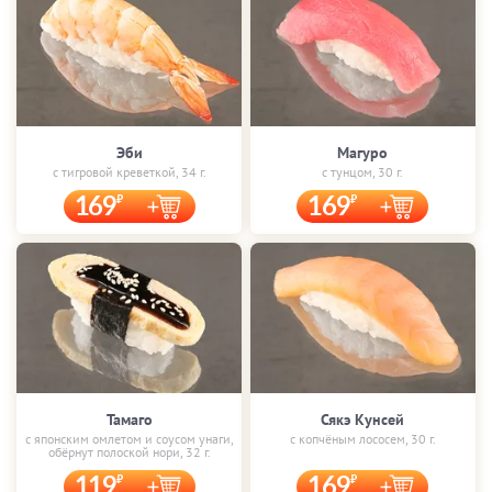
Эби
Магуро
с тигровой креветкой, 34 г.
с тунцом, 30 г.
169
169
Тамаго
Сякэ Кунсей
с японским омлетом и соусом унаги,
с копчёным лососем, 30 г.
обёрнут полоской нори, 32 г.
119
169