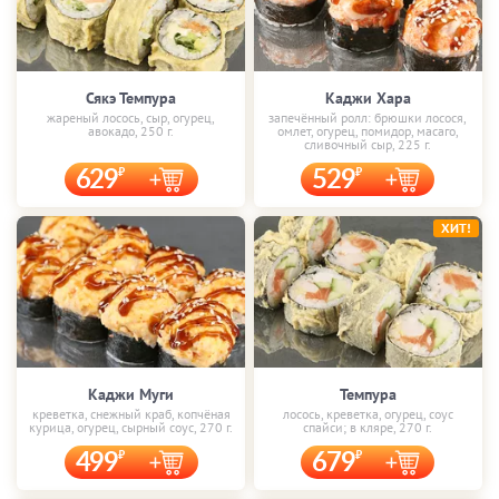
Сякэ Темпура
Каджи Хара
жареный лосось, сыр, огурец,
запечённый ролл: брюшки лосося,
авокадо, 250 г.
омлет, огурец, помидор, масаго,
сливочный сыр, 225 г.
629
529
ХИТ!
Каджи Муги
Темпура
креветка, снежный краб, копчёная
лосось, креветка, огурец, соус
курица, огурец, сырный соус, 270 г.
спайси; в кляре, 270 г.
499
679