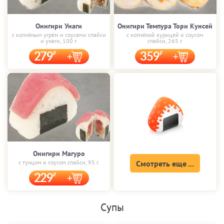
Онигири Унаги
Онигири Темпура Тори Кунсей
с копчёным угрём и соусами спайси
с копчёной курицей и соусом
и унаги, 100 г.
спайси, 265 г.
279
359
Онигири Магуро
с тунцом и соусом спайси, 95 г.
Смотреть еще ...
229
Супы