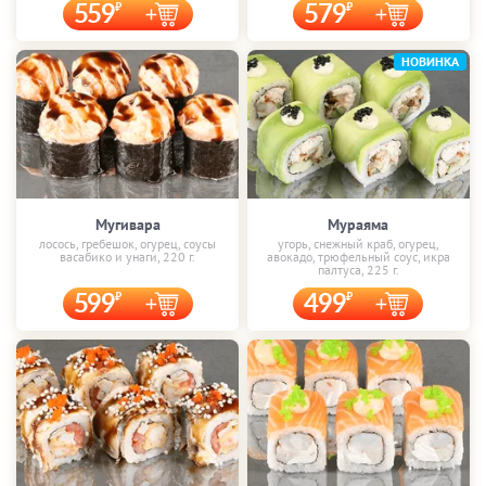
559
579
НОВИНКА
Мугивара
Мураяма
лосось, гребешок, огурец, соусы
угорь, снежный краб, огурец,
васабико и унаги, 220 г.
авокадо, трюфельный соус, икра
палтуса, 225 г.
599
499