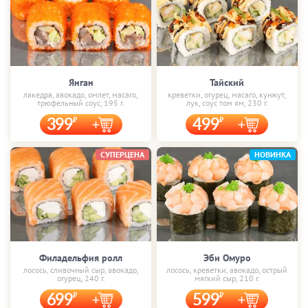
Янган
Тайский
лакедра, авокадо, омлет, масаго,
креветки, огурец, масаго, кунжут,
трюфельный соус, 195 г.
лук, соус том ям, 230 г.
399
499
СУПЕРЦЕНА
НОВИНКА
Филадельфия ролл
Эби Омуро
лосось, сливочный сыр, авокадо,
лосось, креветки, авокадо, острый
огурец, 240 г.
мягкий сыр, 210 г.
699
599