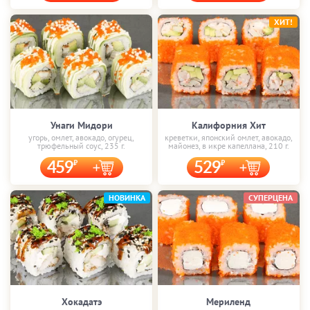
ХИТ!
Унаги Мидори
Калифорния Хит
угорь, омлет, авокадо, огурец,
креветки, японский омлет, авокадо,
трюфельный соус, 235 г.
майонез, в икре капеллана, 210 г.
459
529
НОВИНКА
СУПЕРЦЕНА
Хокадатэ
Мериленд