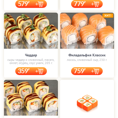
579
779
ХИТ!
Чеддер
Филадельфия Классик
сыры чеддер и сливочный, масаго,
лосось, сливочный сыр, 230 г.
омлет, огурец, соус унаги, 205 г.
359
759