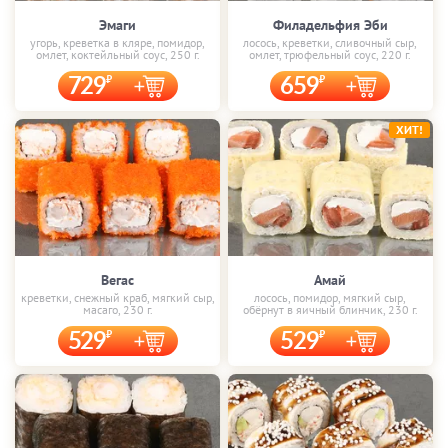
Эмаги
Филадельфия Эби
угорь, креветка в кляре, помидор,
лосось, креветки, сливочный сыр,
омлет, коктейльный соус, 250 г.
омлет, трюфельный соус, 220 г.
729
659
ХИТ!
Вегас
Амай
креветки, снежный краб, мягкий сыр,
лосось, помидор, мягкий сыр,
масаго, 230 г.
обёрнут в яичный блинчик, 230 г.
529
529