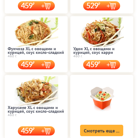
459
529
Фунчоза XL с овощами и
Удон XL с овощами и
курицей, соус кисло-сладкий
курицей, соус карри
460 г.
460 г.
459
459
Харусаме XL с овощами и
курицей, соус кисло-сладкий
460 г.
459
Смотреть еще ...