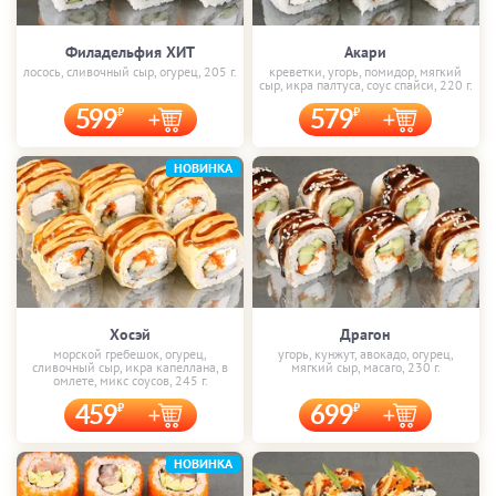
Филадельфия ХИТ
Акари
лосось, сливочный сыр, огурец, 205 г.
креветки, угорь, помидор, мягкий
сыр, икра палтуса, соус спайси, 220 г.
599
579
НОВИНКА
Хосэй
Драгон
морской гребешок, огурец,
угорь, кунжут, авокадо, огурец,
сливочный сыр, икра капеллана, в
мягкий сыр, масаго, 230 г.
омлете, микс соусов, 245 г.
459
699
НОВИНКА