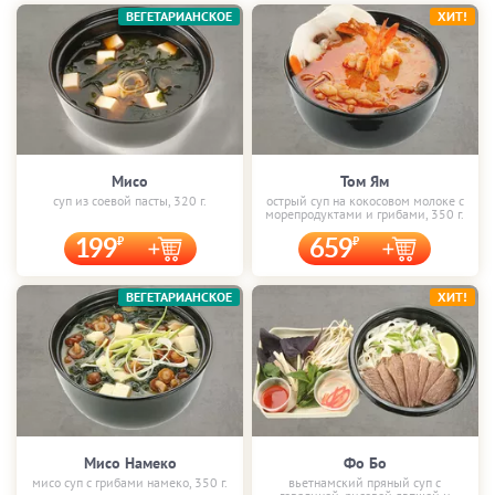
ВЕГЕТАРИАНСКОЕ
ХИТ!
Мисо
Том Ям
суп из соевой пасты, 320 г.
острый суп на кокосовом молоке с
морепродуктами и грибами, 350 г.
199
659
ВЕГЕТАРИАНСКОЕ
ХИТ!
Мисо Намеко
Фо Бо
мисо суп с грибами намеко, 350 г.
вьетнамский пряный суп с