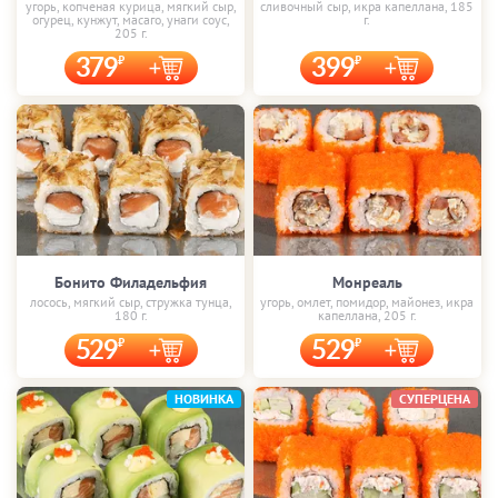
угорь, копченая курица, мягкий сыр,
сливочный сыр, икра капеллана, 185
огурец, кунжут, масаго, унаги соус,
г.
205 г.
379
399
Бонито Филадельфия
Монреаль
лосось, мягкий сыр, стружка тунца,
угорь, омлет, помидор, майонез, икра
180 г.
капеллана, 205 г.
529
529
НОВИНКА
СУПЕРЦЕНА