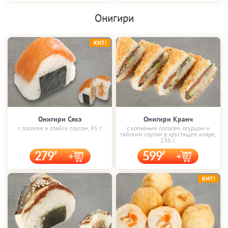
Онигири
ХИТ!
Онигири Сякэ
Онигири Кранч
с лососем и спайси соусом, 95 г.
с копчёным лососем, огурцом и
тайским соусом в хрустящем кляре,
230 г.
279
599
ХИТ!