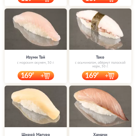
Изуми Тай
Тако
с морским окунем, 30 г.
с осьминогом, обёрнут полоской
нори, 30 г.
169
169
Широй Магуро
Хамачи