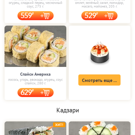
огурец, сладкий перец, чесночный
омлет, зелёный салат, помидор,
соус, 275 г.
масаго, майонез, 205 г.
559
529
Спайси Америка
лосось, угорь, авокадо, огурец, соус
Смотреть еще ...
спайси, 280 г.
629
Кадзари
ХИТ!