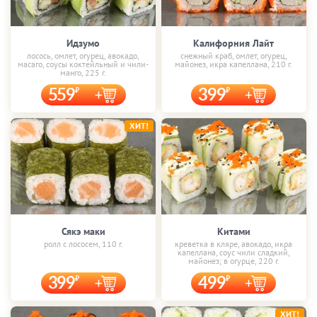
Идзумо
Калифорния Лайт
лосось, омлет, огурец, авокадо,
снежный краб, омлет, огурец,
масаго, соусы коктейльный и чили-
майонез, икра капеллана, 210 г.
манго, 225 г.
559
399
ХИТ!
Сякэ маки
Китами
ролл с лососем, 110 г.
креветка в кляре, авокадо, икра
капеллана, соус чили сладкий,
майонез; в огурце, 220 г.
399
499
ХИТ!