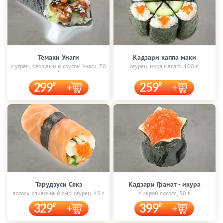
Темаки Унаги
Кадзари каппа маки
с угрём, овощами и соусом Унаги, 70
огурец, икра масаго, 100 г.
г.
299
259
Тарудзуси Сякэ
Кадзари Гранат - икура
лосось, сливочный сыр, огурец, 45 г.
с икрой лосося, 30 г.
329
399