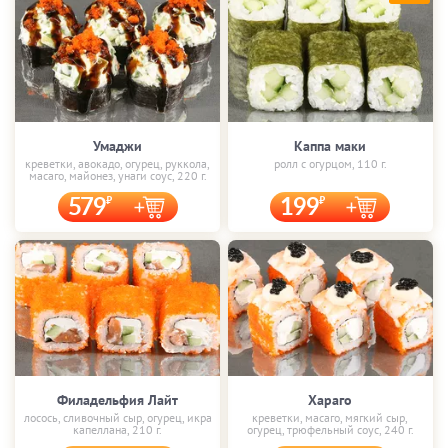
Умаджи
Каппа маки
креветки, авокадо, огурец, руккола,
ролл с огурцом, 110 г.
масаго, майонез, унаги соус, 220 г.
579
199
Филадельфия Лайт
Хараго
лосось, сливочный сыр, огурец, икра
креветки, масаго, мягкий сыр,
капеллана, 210 г.
огурец, трюфельный соус, 240 г.