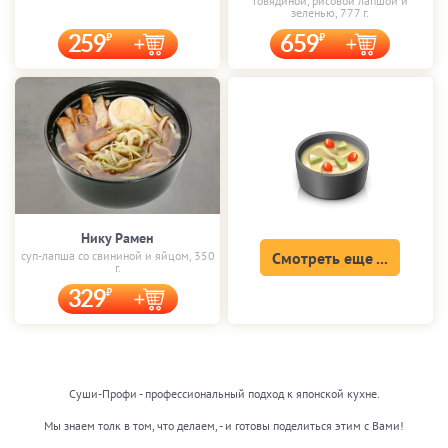
говядиной, рисовой лапшой и
зеленью, 777 г.
259
659
Нику Рамен
суп-лапша со свининой и яйцом, 350
Смотреть еще ...
г.
329
Суши-Профи - профессиональный подход к японской кухне.
Мы знаем толк в том, что делаем, - и готовы поделиться этим с Вами!