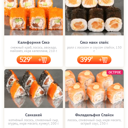
Калифорния Сякэ
Сякэ маки спайс
снежный краб, лосось, авокадо,
ролл с лососем и соусом спайси, 130
майонез, икра капеллана, 210 г.
г.
529
399
ОСТРОЕ
Санкакей
Филадельфия Спайси
копчёный лосось, сливочный сыр,
лосось, сливочный сыр, икра масаго,
огурец, икра масаго, кунжут, 200 г.
острый соус, 230 г.