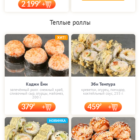
2 199
Теплые роллы
ХИТ!
Каджи Ёми
Эби Темпура
запечённый ролл: снежный краб,
креветки, огурец, помидор,
сливочный сыр, огурцы, майонез,
коктейльный соус, 255 г.
200 г.
379
459
НОВИНКА