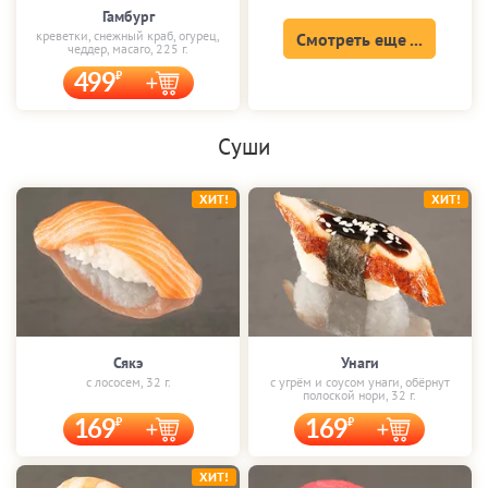
Гамбург
креветки, снежный краб, огурец,
Смотреть еще ...
чеддер, масаго, 225 г.
499
Суши
ХИТ!
ХИТ!
Сякэ
Унаги
с лососем, 32 г.
с угрём и соусом унаги, обёрнут
полоской нори, 32 г.
169
169
ХИТ!