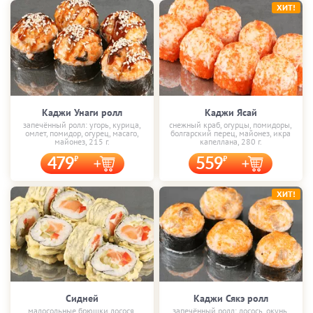
ХИТ!
Каджи Унаги ролл
Каджи Ясай
запечённый ролл: угорь, курица,
снежный краб, огурцы, помидоры,
омлет, помидор, огурец, масаго,
болгарский перец, майонез, икра
майонез, 215 г.
капеллана, 280 г.
479
559
ХИТ!
Сидней
Каджи Сякэ ролл
малосольные брюшки лосося,
запечённый ролл: лосось, окунь,