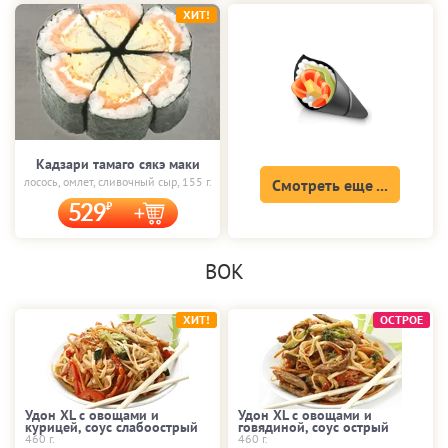
ХИТ!
Кадзари тамаго сякэ маки
лосось, омлет, сливочный сыр, 155 г.
Смотреть еще ...
529
ВОК
ХИТ!
ОСТРОЕ
Удон XL с овощами и
Удон XL с овощами и
курицей, соус слабоострый
говядиной, соус острый
460 г.
460 г.