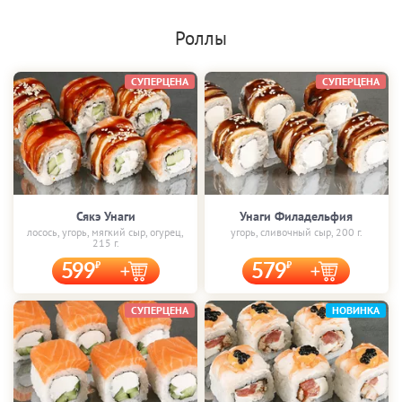
Роллы
СУПЕРЦЕНА
СУПЕРЦЕНА
Сякэ Унаги
Унаги Филадельфия
лосось, угорь, мягкий сыр, огурец,
угорь, сливочный сыр, 200 г.
215 г.
599
579
СУПЕРЦЕНА
НОВИНКА