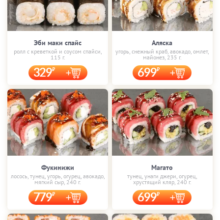
Эби маки спайс
Аляска
ролл с креветкой и соусом спайси,
угорь, снежный краб, авокадо, омлет,
115 г.
майонез, 235 г.
329
699
Фукинижи
Магато
лосось, тунец, угорь, огурец, авокадо,
тунец, унаги джери, огурец,
мягкий сыр, 240 г.
хрустящий кляр, 240 г.
779
699