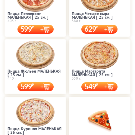
Пицца Пепперони
Пицца Четыре сыра
МАЛЕНЬКАЯ [ 25 cм. ]
МАЛЕНЬКАЯ [ 25 cм. ]
405 г.
380 г.
599
629
Пицца Жюльен МАЛЕНЬКАЯ
Пицца Маргарита
[ 25 cм. ]
МАЛЕНЬКАЯ [ 25 cм. ]
440 г.
350 г.
599
549
Пицца Куриная МАЛЕНЬКАЯ
[ 25 cм. ]