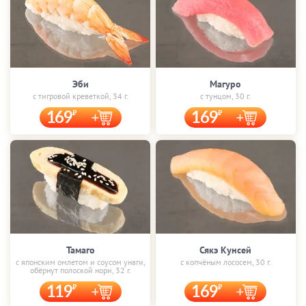
Эби
Магуро
с тигровой креветкой, 34 г.
с тунцом, 30 г.
169
169
Тамаго
Сякэ Кунсей
с японским омлетом и соусом унаги,
с копчёным лососем, 30 г.
обёрнут полоской нори, 32 г.
119
169