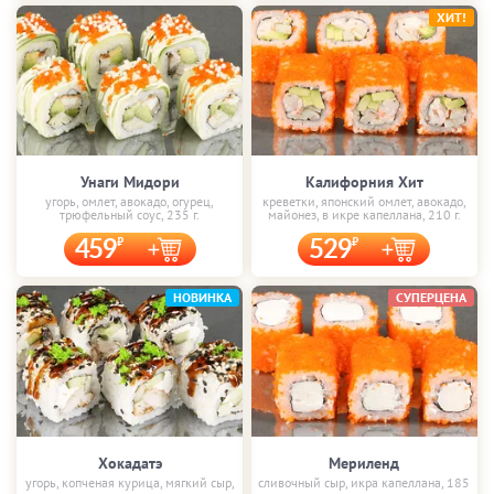
ХИТ!
Унаги Мидори
Калифорния Хит
угорь, омлет, авокадо, огурец,
креветки, японский омлет, авокадо,
трюфельный соус, 235 г.
майонез, в икре капеллана, 210 г.
459
529
НОВИНКА
СУПЕРЦЕНА
Хокадатэ
Мериленд
угорь, копченая курица, мягкий сыр,
сливочный сыр, икра капеллана, 185