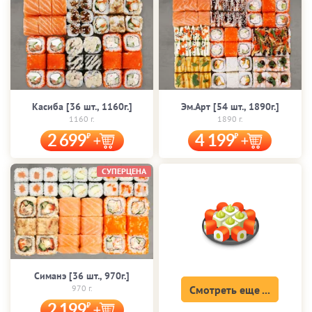
Касиба [36 шт., 1160г.]
Эм.Арт [54 шт., 1890г.]
1160 г.
1890 г.
2 699
4 199
СУПЕРЦЕНА
Симанэ [36 шт., 970г.]
970 г.
Смотреть еще ...
2 199