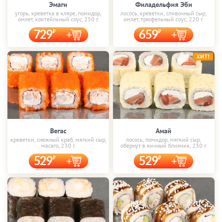
Эмаги
Филадельфия Эби
угорь, креветка в кляре, помидор,
лосось, креветки, сливочный сыр,
омлет, коктейльный соус, 250 г.
омлет, трюфельный соус, 220 г.
729
659
ХИТ!
Вегас
Амай
креветки, снежный краб, мягкий сыр,
лосось, помидор, мягкий сыр,
масаго, 230 г.
обёрнут в яичный блинчик, 230 г.
529
529