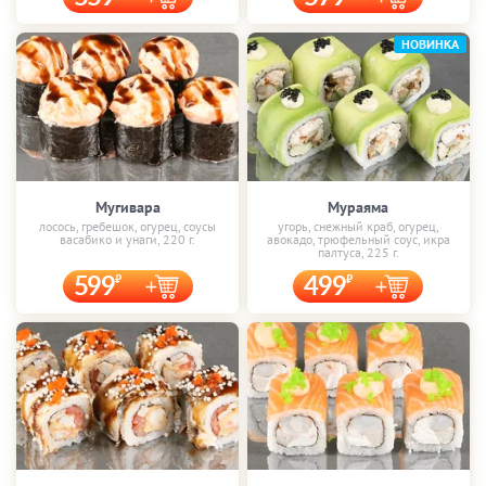
НОВИНКА
Мугивара
Мураяма
лосось, гребешок, огурец, соусы
угорь, снежный краб, огурец,
васабико и унаги, 220 г.
авокадо, трюфельный соус, икра
палтуса, 225 г.
599
499