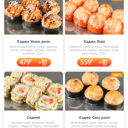
Каджи Унаги ролл
Каджи Ясай
запечённый ролл: угорь, курица,
снежный краб, огурцы, помидоры,
омлет, помидор, огурец, масаго,
болгарский перец, майонез, икра
майонез, 215 г.
капеллана, 280 г.
479
559
ХИТ!
Сидней
Каджи Сякэ ролл
малосольные брюшки лосося,
запечённый ролл: лосось, окунь,
огурец, сладкий перец, чесночный
омлет, зелёный салат, помидор,