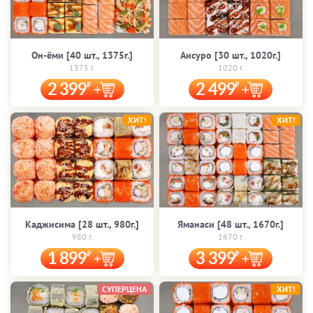
Он-ёми [40 шт., 1375г.]
Аисуро [30 шт., 1020г.]
1375 г.
1020 г.
2 399
2 499
ХИТ!
ХИТ!
Каджисима [28 шт., 980г.]
Яманаси [48 шт., 1670г.]
980 г.
1670 г.
1 899
3 399
СУПЕРЦЕНА
ХИТ!