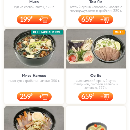
Мисо
Том Ям
суп из соевой пасты, 320 г.
острый суп на кокосовом молоке с
морепродуктами и грибами, 350 г.
199
659
ВЕГЕТАРИАНСКОЕ
ХИТ!
Мисо Намеко
Фо Бо
мисо суп с грибами намеко, 350 г.
вьетнамский пряный суп с
говядиной, рисовой лапшой и
зеленью, 777 г.
259
659