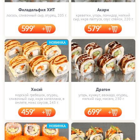
Филадельфия ХИТ
Акари
лосось, сливочный сыр, огурец, 205 г.
креветки, угорь, помидор, мягкий
сыр, икра палтуса, соус спайси, 220 г.
599
579
НОВИНКА
Хосэй
Драгон
морской гребешок, огурец,
угорь, кунжут, авокадо, огурец,
сливочный сыр, икра капеллана, в
мягкий сыр, масаго, 230 г.
омлете, микс соусов, 245 г.
459
699
НОВИНКА