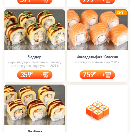
579
779
ХИТ!
Чеддер
Филадельфия Классик
сыры чеддер и сливочный, масаго,
лосось, сливочный сыр, 230 г.
омлет, огурец, соус унаги, 205 г.
359
759
Гамбург