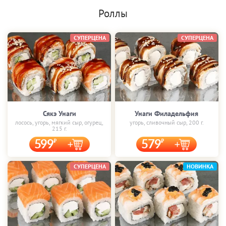
Роллы
СУПЕРЦЕНА
СУПЕРЦЕНА
Сякэ Унаги
Унаги Филадельфия
лосось, угорь, мягкий сыр, огурец,
угорь, сливочный сыр, 200 г.
215 г.
599
579
СУПЕРЦЕНА
НОВИНКА