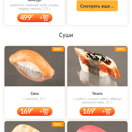
креветки, снежный краб, огурец,
Смотреть еще ...
чеддер, масаго, 225 г.
499
Суши
ХИТ!
ХИТ!
Сякэ
Унаги
с лососем, 32 г.
с угрём и соусом унаги, обёрнут
полоской нори, 32 г.
169
169
ХИТ!