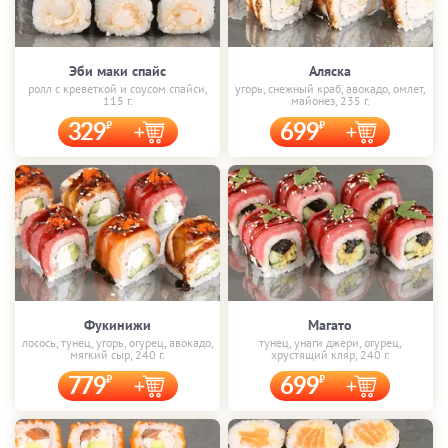
Эби маки спайс
Аляска
ролл с креветкой и соусом спайси,
угорь, снежный краб, авокадо, омлет,
115 г.
майонез, 235 г.
329
699
Фукинижи
Магато
лосось, тунец, угорь, огурец, авокадо,
тунец, унаги джери, огурец,
мягкий сыр, 240 г.
хрустящий кляр, 240 г.
779
699