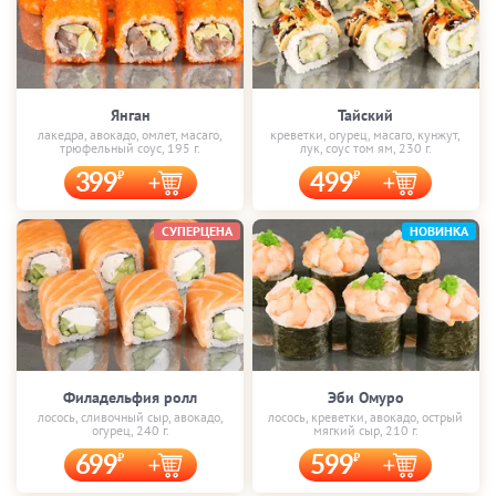
Янган
Тайский
лакедра, авокадо, омлет, масаго,
креветки, огурец, масаго, кунжут,
трюфельный соус, 195 г.
лук, соус том ям, 230 г.
399
499
СУПЕРЦЕНА
НОВИНКА
Филадельфия ролл
Эби Омуро
лосось, сливочный сыр, авокадо,
лосось, креветки, авокадо, острый
огурец, 240 г.
мягкий сыр, 210 г.
699
599