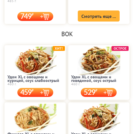
485 г.
749
Смотреть еще ...
ВОК
ХИТ!
ОСТРОЕ
Удон XL с овощами и
Удон XL с овощами и
курицей, соус слабоострый
говядиной, соус острый
460 г.
460 г.
459
529
Фунчоза XL с овощами и
Удон XL с овощами и