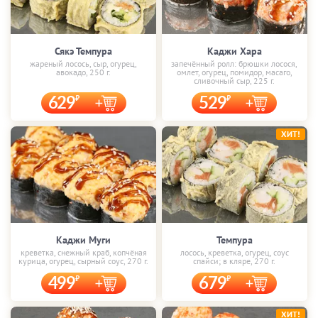
Сякэ Темпура
Каджи Хара
жареный лосось, сыр, огурец,
запечённый ролл: брюшки лосося,
авокадо, 250 г.
омлет, огурец, помидор, масаго,
сливочный сыр, 225 г.
629
529
ХИТ!
Каджи Муги
Темпура
креветка, снежный краб, копчёная
лосось, креветка, огурец, соус
курица, огурец, сырный соус, 270 г.
спайси; в кляре, 270 г.
499
679
ХИТ!