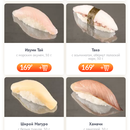
Изуми Тай
Тако
с морским окунем, 30 г.
с осьминогом, обёрнут полоской
нори, 30 г.
169
169
Широй Магуро
Хамачи
с белым тунцом, 30 г.
с лакедрой, 30 г.