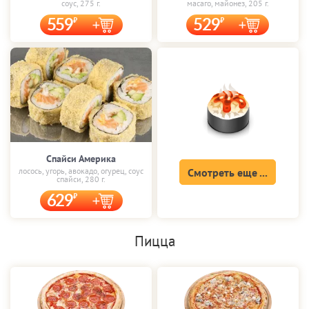
соус, 275 г.
масаго, майонез, 205 г.
559
529
Спайси Америка
лосось, угорь, авокадо, огурец, соус
Смотреть еще ...
спайси, 280 г.
629
Пицца