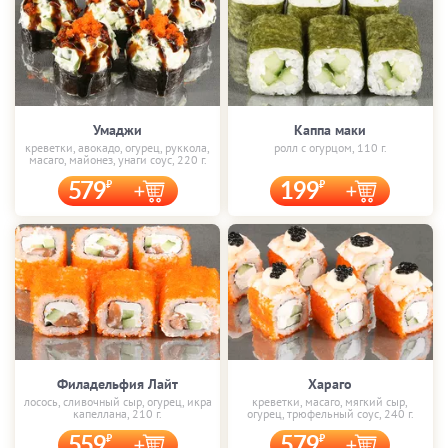
Умаджи
Каппа маки
креветки, авокадо, огурец, руккола,
ролл с огурцом, 110 г.
масаго, майонез, унаги соус, 220 г.
579
199
Филадельфия Лайт
Хараго
лосось, сливочный сыр, огурец, икра
креветки, масаго, мягкий сыр,
капеллана, 210 г.
огурец, трюфельный соус, 240 г.
559
579