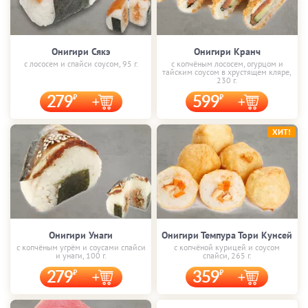
Онигири Сякэ
Онигири Кранч
с лососем и спайси соусом, 95 г.
с копчёным лососем, огурцом и
тайским соусом в хрустящем кляре,
230 г.
279
599
ХИТ!
Онигири Унаги
Онигири Темпура Тори Кунсей
с копчёным угрём и соусами спайси
с копчёной курицей и соусом
и унаги, 100 г.
спайси, 265 г.
279
359