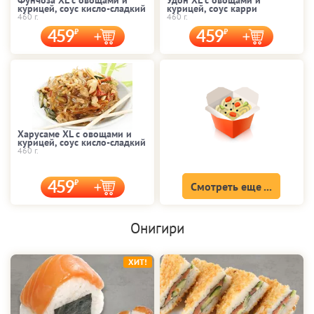
курицей, соус кисло-сладкий
курицей, соус карри
460 г.
460 г.
459
459
Харусаме XL с овощами и
курицей, соус кисло-сладкий
460 г.
459
Смотреть еще ...
Онигири
ХИТ!