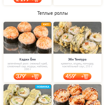
Теплые роллы
ХИТ!
Каджи Ёми
Эби Темпура
запечённый ролл: снежный краб,
креветки, огурец, помидор,
сливочный сыр, огурцы, майонез,
коктейльный соус, 255 г.
200 г.
379
459
НОВИНКА