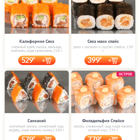
Калифорния Сякэ
Сякэ маки спайс
снежный краб, лосось, авокадо,
ролл с лососем и соусом спайси, 130
майонез, икра капеллана, 210 г.
г.
529
399
ОСТРОЕ
Санкакей
Филадельфия Спайси
копчёный лосось, сливочный сыр,
лосось, сливочный сыр, икра масаго,
огурец, икра масаго, кунжут, 200 г.
острый соус, 230 г.