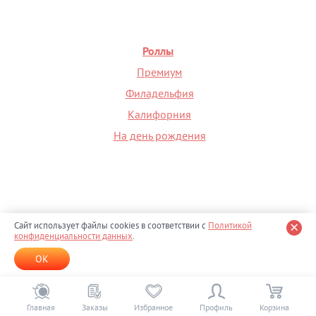
Роллы
Премиум
Филадельфия
Калифорния
На день рождения
Сайт использует файлы cookies в соответствии с
Политикой
конфиденциальности данных
.
+7 (495) 098-00-36
Доставка с 10:00 до 23:00
OK
ООО «СП Плюс» Юр. адрес: 117152, г. Москва, Севастопольский пр-т, д. 3Б, ОГРН
1147746298237, ИНН 7715996061
info@sushi-profi.ru
Карта сайта
Главная
Заказы
Избранное
Профиль
Корзина