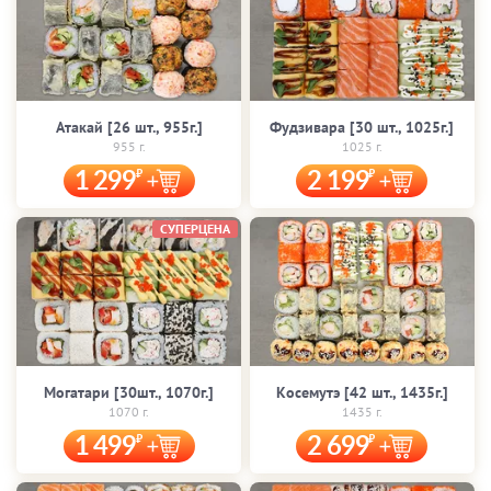
Атакай [26 шт., 955г.]
Фудзивара [30 шт., 1025г.]
955 г.
1025 г.
1 299
2 199
СУПЕРЦЕНА
Могатари [30шт., 1070г.]
Косемутэ [42 шт., 1435г.]
1070 г.
1435 г.
1 499
2 699