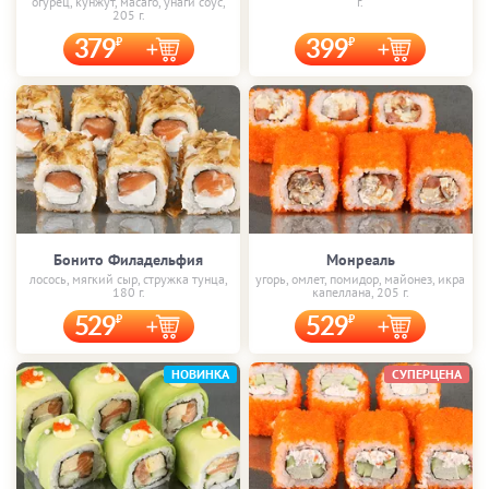
огурец, кунжут, масаго, унаги соус,
г.
205 г.
379
399
Бонито Филадельфия
Монреаль
лосось, мягкий сыр, стружка тунца,
угорь, омлет, помидор, майонез, икра
180 г.
капеллана, 205 г.
529
529
НОВИНКА
СУПЕРЦЕНА