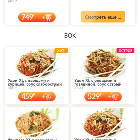
485 г.
749
Смотреть еще ...
ВОК
ХИТ!
ОСТРОЕ
Удон XL с овощами и
Удон XL с овощами и
курицей, соус слабоострый
говядиной, соус острый
460 г.
460 г.
459
529
Фунчоза XL с овощами и
Удон XL с овощами и