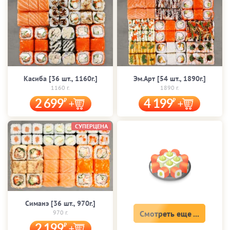
Касиба [36 шт., 1160г.]
Эм.Арт [54 шт., 1890г.]
1160 г.
1890 г.
2 699
4 199
СУПЕРЦЕНА
Симанэ [36 шт., 970г.]
970 г.
Смотреть еще ...
2 199