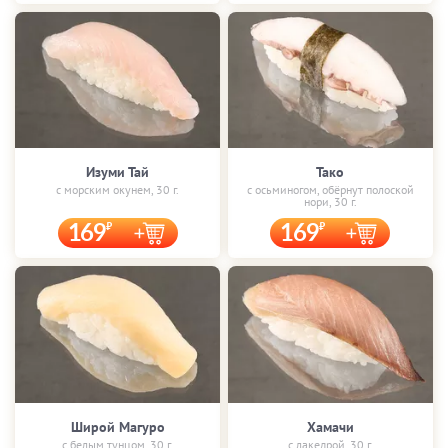
Изуми Тай
Тако
с морским окунем, 30 г.
с осьминогом, обёрнут полоской
нори, 30 г.
169
169
Широй Магуро
Хамачи
с белым тунцом, 30 г.
с лакедрой, 30 г.