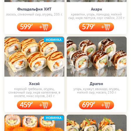
Филадельфия ХИТ
Акари
лосось, сливочный сыр, огурец, 205 г.
креветки, угорь, помидор, мягкий
сыр, икра палтуса, соус спайси, 220 г.
599
579
НОВИНКА
Хосэй
Драгон
морской гребешок, огурец,
угорь, кунжут, авокадо, огурец,
сливочный сыр, икра капеллана, в
мягкий сыр, масаго, 230 г.
омлете, микс соусов, 245 г.
459
699
НОВИНКА