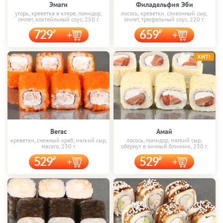
Эмаги
Филадельфия Эби
угорь, креветка в кляре, помидор,
лосось, креветки, сливочный сыр,
омлет, коктейльный соус, 250 г.
омлет, трюфельный соус, 220 г.
729
659
ХИТ!
Вегас
Амай
креветки, снежный краб, мягкий сыр,
лосось, помидор, мягкий сыр,
масаго, 230 г.
обёрнут в яичный блинчик, 230 г.
529
529