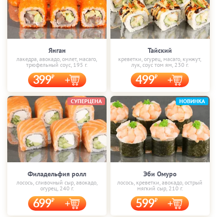
Янган
Тайский
лакедра, авокадо, омлет, масаго,
креветки, огурец, масаго, кунжут,
трюфельный соус, 195 г.
лук, соус том ям, 230 г.
399
499
СУПЕРЦЕНА
НОВИНКА
Филадельфия ролл
Эби Омуро
лосось, сливочный сыр, авокадо,
лосось, креветки, авокадо, острый
огурец, 240 г.
мягкий сыр, 210 г.
699
599