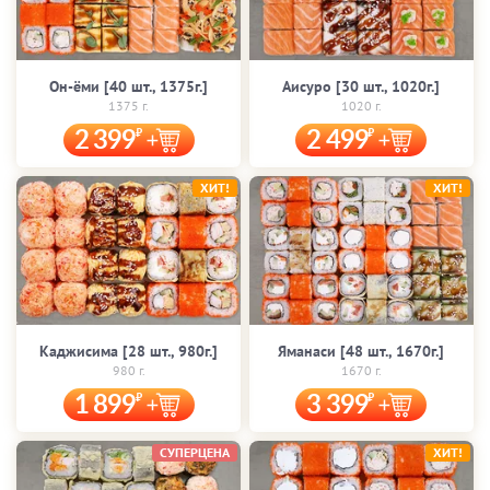
Он-ёми [40 шт., 1375г.]
Аисуро [30 шт., 1020г.]
1375 г.
1020 г.
2 399
2 499
ХИТ!
ХИТ!
Каджисима [28 шт., 980г.]
Яманаси [48 шт., 1670г.]
980 г.
1670 г.
1 899
3 399
СУПЕРЦЕНА
ХИТ!