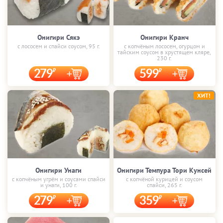
Онигири Сякэ
Онигири Кранч
с лососем и спайси соусом, 95 г.
с копчёным лососем, огурцом и
тайским соусом в хрустящем кляре,
230 г.
279
599
ХИТ!
Онигири Унаги
Онигири Темпура Тори Кунсей
с копчёным угрём и соусами спайси
с копчёной курицей и соусом
и унаги, 100 г.
спайси, 265 г.
279
359