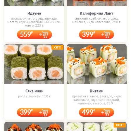
Идзумо
Калифорния Лайт
лосось, омлет, огурец, авокадо,
снежный краб, омлет, огурец,
масаго, соусы коктейльный и чили-
майонез, икра капеллана, 210 г.
манго, 225 г.
559
399
ХИТ!
Сякэ маки
Китами
ролл с лососем, 110 г.
креветка в кляре, авокадо, икра
капеллана, соус чили сладкий,
майонез; в огурце, 220 г.
399
499
ХИТ!