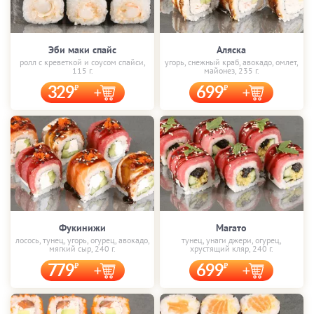
Эби маки спайс
Аляска
ролл с креветкой и соусом спайси,
угорь, снежный краб, авокадо, омлет,
115 г.
майонез, 235 г.
329
699
Фукинижи
Магато
лосось, тунец, угорь, огурец, авокадо,
тунец, унаги джери, огурец,
мягкий сыр, 240 г.
хрустящий кляр, 240 г.
779
699