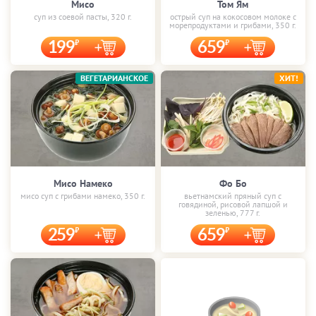
Мисо
Том Ям
суп из соевой пасты, 320 г.
острый суп на кокосовом молоке с
морепродуктами и грибами, 350 г.
199
659
ВЕГЕТАРИАНСКОЕ
ХИТ!
Мисо Намеко
Фо Бо
мисо суп с грибами намеко, 350 г.
вьетнамский пряный суп с
говядиной, рисовой лапшой и
зеленью, 777 г.
259
659