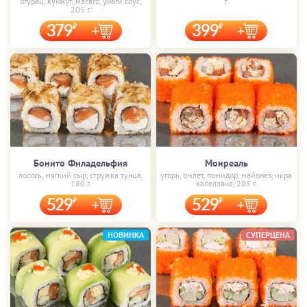
огурец, кунжут, масаго, унаги соус,
г.
205 г.
379
399
Бонито Филадельфия
Монреаль
лосось, мягкий сыр, стружка тунца,
угорь, омлет, помидор, майонез, икра
180 г.
капеллана, 205 г.
529
529
НОВИНКА
СУПЕРЦЕНА