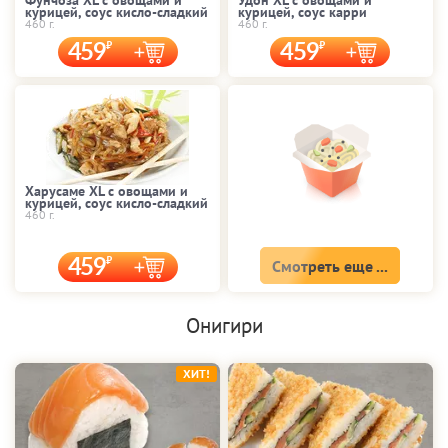
курицей, соус кисло-сладкий
курицей, соус карри
460 г.
460 г.
459
459
Харусаме XL с овощами и
курицей, соус кисло-сладкий
460 г.
459
Смотреть еще ...
Онигири
ХИТ!