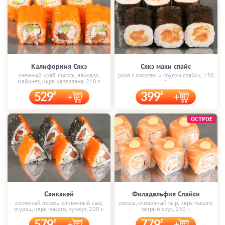
Калифорния Сякэ
Сякэ маки спайс
снежный краб, лосось, авокадо,
ролл с лососем и соусом спайси, 130
майонез, икра капеллана, 210 г.
г.
529
399
ОСТРОЕ
Санкакей
Филадельфия Спайси
копчёный лосось, сливочный сыр,
лосось, сливочный сыр, икра масаго,
огурец, икра масаго, кунжут, 200 г.
острый соус, 230 г.