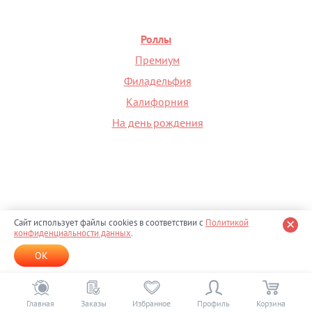
Роллы
Премиум
Филадельфия
Калифорния
На день рождения
Сайт использует файлы cookies в соответствии с
Политикой
+7 (495) 098-00-36
конфиденциальности данных
.
Доставка с 10:00 до 23:00
OK
ООО «СП Плюс» Юр. адрес: 117152, г. Москва, Севастопольский пр-т, д. 3Б, ОГРН
1147746298237, ИНН 7715996061
info@sushi-profi.ru
Карта сайта
О компании
Информация
Главная
Заказы
Избранное
Профиль
Корзина