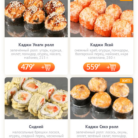
Каджи Унаги ролл
Каджи Ясай
запечённый ролл: угорь, курица,
снежный краб, огурцы, помидоры,
омлет, помидор, огурец, масаго,
болгарский перец, майонез, икра
майонез, 215 г.
капеллана, 280 г.
479
559
ХИТ!
Сидней
Каджи Сякэ ролл
малосольные брюшки лосося,
запечённый ролл: лосось, окунь,
огурец, сладкий перец, чесночный
омлет, зелёный салат, помидор,