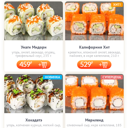
ХИТ!
Унаги Мидори
Калифорния Хит
угорь, омлет, авокадо, огурец,
креветки, японский омлет, авокадо,
трюфельный соус, 235 г.
майонез, в икре капеллана, 210 г.
459
529
НОВИНКА
СУПЕРЦЕНА
Хокадатэ
Мериленд
угорь, копченая курица, мягкий сыр,
сливочный сыр, икра капеллана, 185