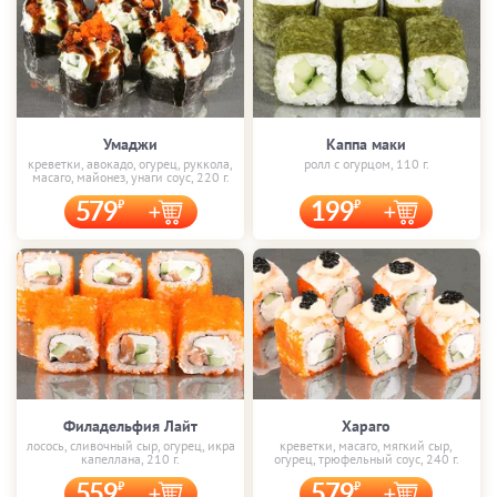
Умаджи
Каппа маки
креветки, авокадо, огурец, руккола,
ролл с огурцом, 110 г.
масаго, майонез, унаги соус, 220 г.
579
199
Филадельфия Лайт
Хараго
лосось, сливочный сыр, огурец, икра
креветки, масаго, мягкий сыр,
капеллана, 210 г.
огурец, трюфельный соус, 240 г.
559
579