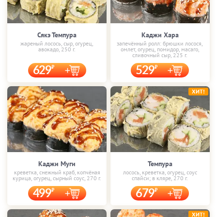
Сякэ Темпура
Каджи Хара
жареный лосось, сыр, огурец,
запечённый ролл: брюшки лосося,
авокадо, 250 г.
омлет, огурец, помидор, масаго,
сливочный сыр, 225 г.
629
529
ХИТ!
Каджи Муги
Темпура
креветка, снежный краб, копчёная
лосось, креветка, огурец, соус
курица, огурец, сырный соус, 270 г.
спайси; в кляре, 270 г.
499
679
ХИТ!