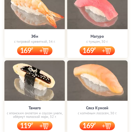
Эби
Магуро
с тигровой креветкой, 34 г.
с тунцом, 30 г.
169
169
Тамаго
Сякэ Кунсей
с японским омлетом и соусом унаги,
с копчёным лососем, 30 г.
обёрнут полоской нори, 32 г.
119
169