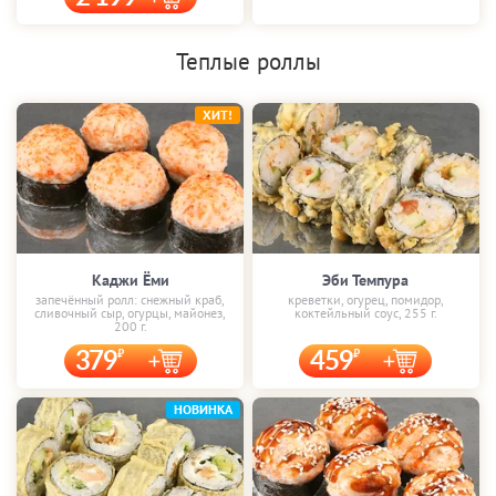
Теплые роллы
ХИТ!
Каджи Ёми
Эби Темпура
запечённый ролл: снежный краб,
креветки, огурец, помидор,
сливочный сыр, огурцы, майонез,
коктейльный соус, 255 г.
200 г.
379
459
НОВИНКА