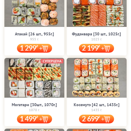
Атакай [26 шт., 955г.]
Фудзивара [30 шт., 1025г.]
955 г.
1025 г.
1 299
2 199
СУПЕРЦЕНА
Могатари [30шт., 1070г.]
Косемутэ [42 шт., 1435г.]
1070 г.
1435 г.
1 499
2 699