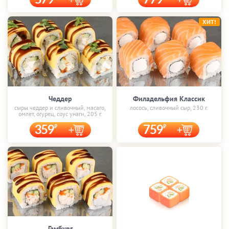
579
779
ХИТ!
Чеддер
Филадельфия Классик
сыры чеддер и сливочный, масаго,
лосось, сливочный сыр, 230 г.
омлет, огурец, соус унаги, 205 г.
359
759
Гамбург