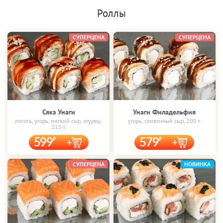
Роллы
СУПЕРЦЕНА
СУПЕРЦЕНА
Сякэ Унаги
Унаги Филадельфия
лосось, угорь, мягкий сыр, огурец,
угорь, сливочный сыр, 200 г.
215 г.
599
579
СУПЕРЦЕНА
НОВИНКА