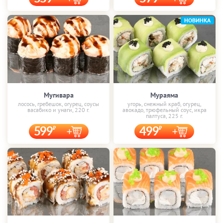
НОВИНКА
Мугивара
Мураяма
лосось, гребешок, огурец, соусы
угорь, снежный краб, огурец,
васабико и унаги, 220 г.
авокадо, трюфельный соус, икра
палтуса, 225 г.
599
499