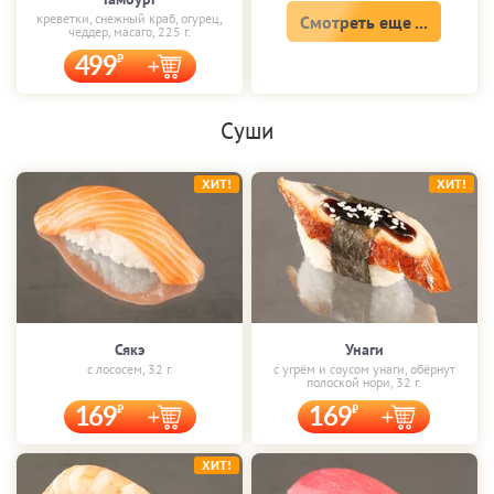
креветки, снежный краб, огурец,
Смотреть еще ...
чеддер, масаго, 225 г.
499
Суши
ХИТ!
ХИТ!
Сякэ
Унаги
с лососем, 32 г.
с угрём и соусом унаги, обёрнут
полоской нори, 32 г.
169
169
ХИТ!