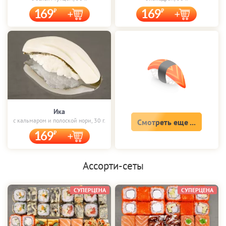
169
169
Ика
с кальмаром и полоской нори, 30 г.
Смотреть еще ...
169
Ассорти-сеты
СУПЕРЦЕНА
СУПЕРЦЕНА