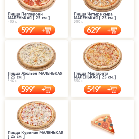
Пицца Пепперони
Пицца Четыре сыра
МАЛЕНЬКАЯ [ 25 cм. ]
МАЛЕНЬКАЯ [ 25 cм. ]
405 г.
380 г.
599
629
Пицца Жюльен МАЛЕНЬКАЯ
Пицца Маргарита
[ 25 cм. ]
МАЛЕНЬКАЯ [ 25 cм. ]
440 г.
350 г.
599
549
Пицца Куриная МАЛЕНЬКАЯ
[ 25 cм. ]