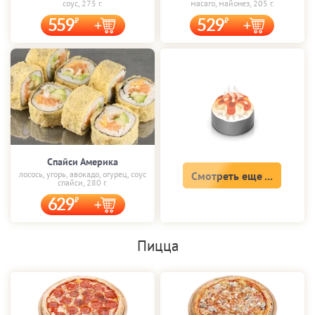
соус, 275 г.
масаго, майонез, 205 г.
559
529
Спайси Америка
лосось, угорь, авокадо, огурец, соус
Смотреть еще ...
спайси, 280 г.
629
Пицца