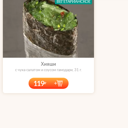
ВЕГЕТАРИАНСКОЕ
Хияши
с чука салатом и соусом гамодари, 31 г.
119