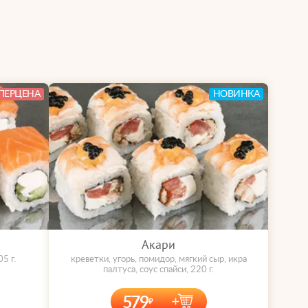
ПЕРЦЕНА
НОВИНКА
Акари
5 г.
креветки, угорь, помидор, мягкий сыр, икра
палтуса, соус спайси, 220 г.
579