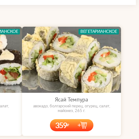
ИАНСКОЕ
ВЕГЕТАРИАНСКОЕ
Ясай Темпура
алат,
авокадо, болгарский перец, огурец, салат,
майонез, 265 г.
359