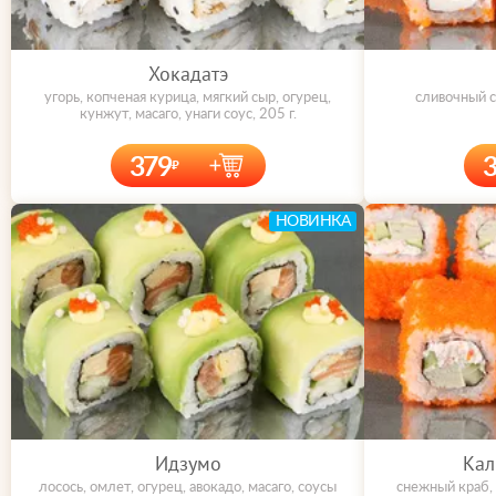
Хокадатэ
угорь, копченая курица, мягкий сыр, огурец,
сливочный с
кунжут, масаго, унаги соус, 205 г.
379
НОВИНКА
Идзумо
Кал
лосось, омлет, огурец, авокадо, масаго, соусы
снежный краб, 