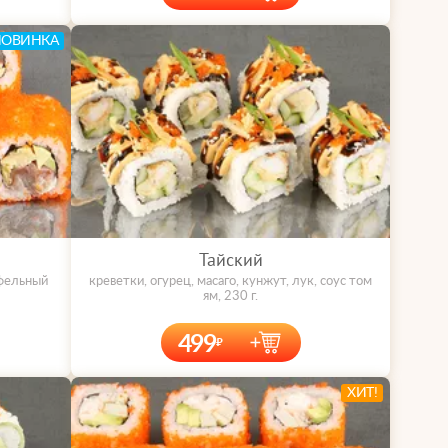
НОВИНКА
Тайский
юфельный
креветки, огурец, масаго, кунжут, лук, соус том
ям, 230 г.
499
ХИТ!