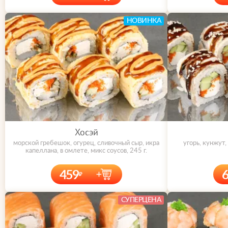
НОВИНКА
Хосэй
морской гребешок, огурец, сливочный сыр, икра
угорь, кунжут,
капеллана, в омлете, микс соусов, 245 г.
459
СУПЕРЦЕНА