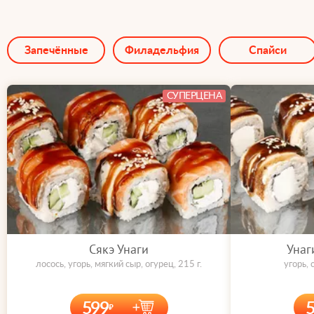
Запечённые
Филадельфия
Спайси
СУПЕРЦЕНА
Сякэ Унаги
Унаг
лосось, угорь, мягкий сыр, огурец, 215 г.
угорь, 
599