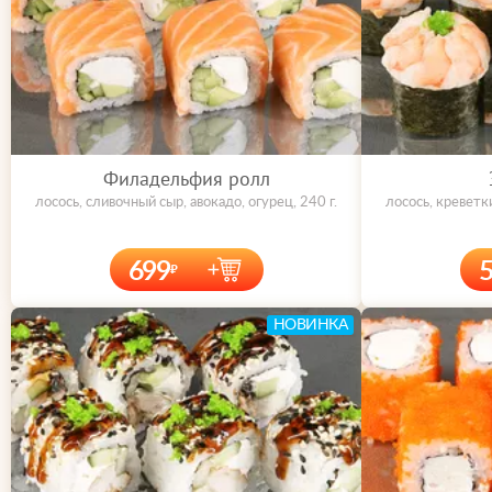
Филадельфия ролл
лосось, сливочный сыр, авокадо, огурец, 240 г.
лосось, креветк
699
НОВИНКА