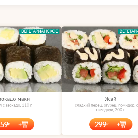
ВЕГЕТАРИАНСКОЕ
ВЕГЕТАР
вокадо маки
Ясай
 с авокадо, 110 г.
сладкий перец, огурец, помидор, с
гамодари, 200 г.
259
299