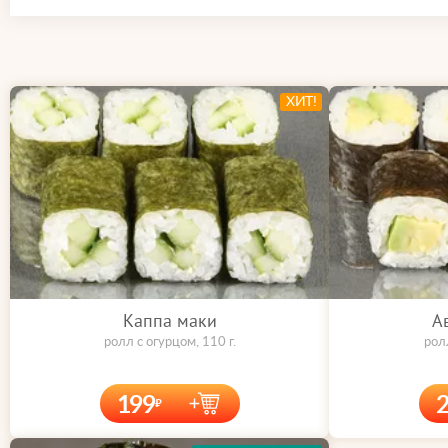
ХИТ!
Каппа маки
А
ролл с огурцом, 110 г.
ролл
199