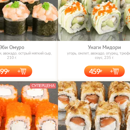
Эби Омуро
Унаги Мидори
и, авокадо, острый мягкий сыр,
угорь, омлет, авокадо, огурец, трю
210 г.
соус, 235 г.
599
459
СУПЕРЦЕНА