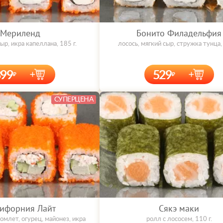
Мериленд
Бонито Филадельфия
ыр, икра капеллана, 185 г.
лосось, мягкий сыр, стружка тунца, 
399
529
СУПЕРЦЕНА
ифорния Лайт
Сякэ маки
омлет, огурец, майонез, икра
ролл с лососем, 110 г.