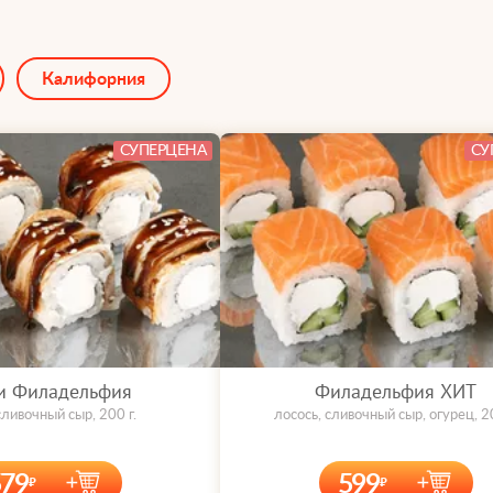
Калифорния
СУПЕРЦЕНА
СУ
и Филадельфия
Филадельфия ХИТ
сливочный сыр, 200 г.
лосось, сливочный сыр, огурец, 20
579
599