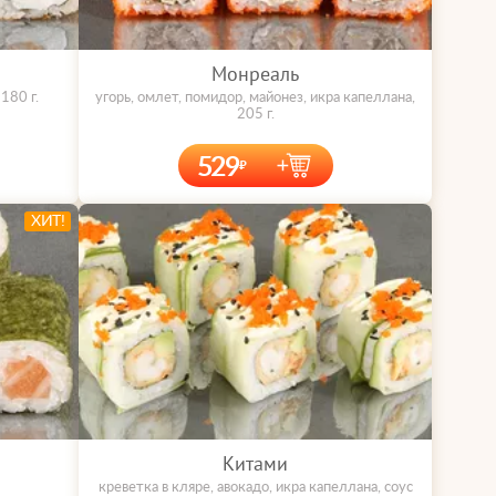
Монреаль
180 г.
угорь, омлет, помидор, майонез, икра капеллана,
205 г.
529
ХИТ!
Китами
креветка в кляре, авокадо, икра капеллана, соус