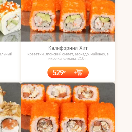
Калифорния Хит
фельный
креветки, японский омлет, авокадо, майонез, в
икре капеллана, 210 г.
529