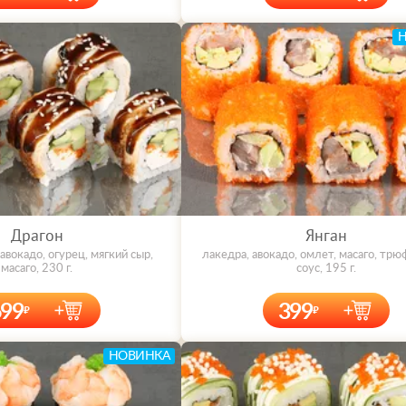
Драгон
Янган
 авокадо, огурец, мягкий сыр,
лакедра, авокадо, омлет, масаго, тр
масаго, 230 г.
соус, 195 г.
699
399
НОВИНКА