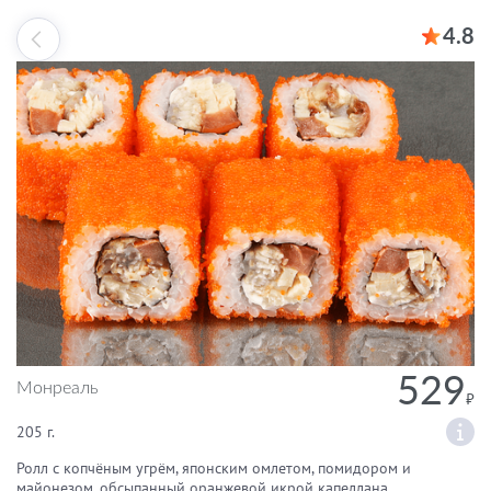
4.8
529
Монреаль
205 г.
Ролл с копчёным угрём, японским омлетом, помидором и
майонезом, обсыпанный оранжевой икрой капеллана.