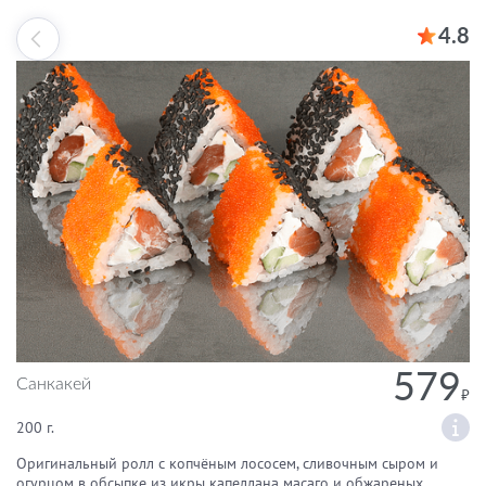
4.8
579
Санкакей
200 г.
Оригинальный ролл с копчёным лососем, сливочным сыром и
огурцом в обсыпке из икры капеллана масаго и обжареных