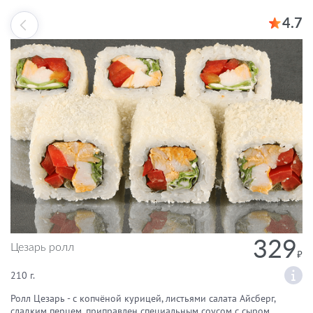
4.7
329
Цезарь ролл
210 г.
Ролл Цезарь - с копчёной курицей, листьями салата Айсберг,
сладким перцем, приправлен специальным соусом с сыром