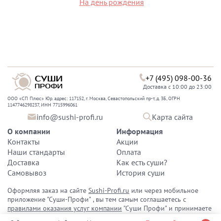
На день рождения
+7 (495) 098-00-36
Доставка с 10:00 до 23:00
ООО «СП Плюс» Юр. адрес: 117152, г. Москва, Севастопольский пр-т, д. 3Б, ОГРН
1147746298237, ИНН 7715996061
info@sushi-profi.ru
Карта сайта
О компании
Информация
Контакты
Акции
Наши стандарты
Оплата
Доставка
Как есть суши?
Самовывоз
История суши
Оформляя заказ на сайте
Sushi-Profi.ru
или через мобильное
приложение "Суши-Профи" , вы тем самым соглашаетесь с
правилами оказания услуг компании
"Суши Профи" и принимаете
политику конфиденциальности персональных данных
.