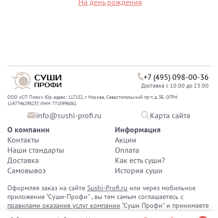
На день рождения
+7 (495) 098-00-36
Доставка с 10:00 до 23:00
ООО «СП Плюс» Юр. адрес: 117152, г. Москва, Севастопольский пр-т, д. 3Б, ОГРН
1147746298237, ИНН 7715996061
info@sushi-profi.ru
Карта сайта
О компании
Информация
Контакты
Акции
Наши стандарты
Оплата
Доставка
Как есть суши?
Самовывоз
История суши
Оформляя заказ на сайте
Sushi-Profi.ru
или через мобильное
приложение "Суши-Профи" , вы тем самым соглашаетесь с
правилами оказания услуг компании
"Суши Профи" и принимаете
политику конфиденциальности персональных данных
.