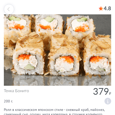
4.8
379
Тенка Бонито
200 г.
Ролл в классическом японском стиле - снежный краб, майонез,
сливочный сыр, огурец, икра капеллана, в стружке копчёного