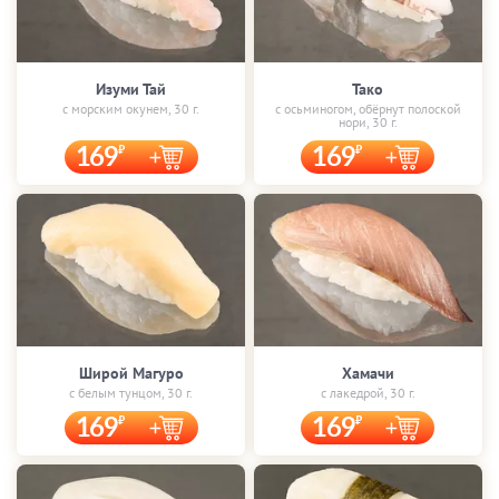
Изуми Тай
Тако
с морским окунем, 30 г.
с осьминогом, обёрнут полоской
нори, 30 г.
169
169
Широй Магуро
Хамачи
с белым тунцом, 30 г.
с лакедрой, 30 г.
169
169