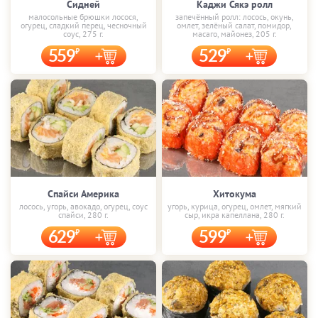
Сидней
Каджи Сякэ ролл
малосольные брюшки лосося,
запечённый ролл: лосось, окунь,
огурец, сладкий перец, чесночный
омлет, зелёный салат, помидор,
соус, 275 г.
масаго, майонез, 205 г.
559
529
Спайси Америка
Хитокума
лосось, угорь, авокадо, огурец, соус
угорь, курица, огурец, омлет, мягкий
спайси, 280 г.
сыр, икра капеллана, 280 г.
629
599