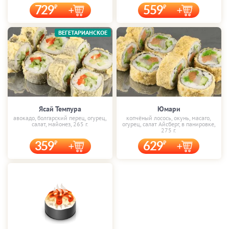
729
559
ВЕГЕТАРИАНСКОЕ
Ясай Темпура
Юмари
авокадо, болгарский перец, огурец,
копчёный лосось, окунь, масаго,
салат, майонез, 265 г.
огурец, салат Айсберг, в панировке,
275 г.
359
629