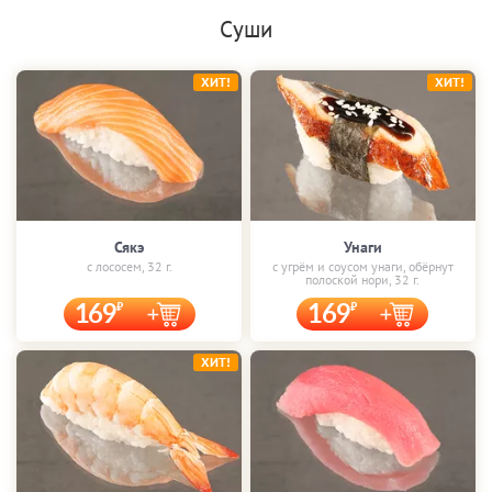
Суши
ХИТ!
ХИТ!
Сякэ
Унаги
с лососем, 32 г.
с угрём и соусом унаги, обёрнут
полоской нори, 32 г.
169
169
ХИТ!