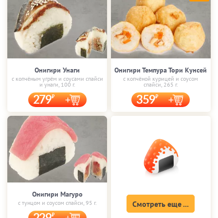
Онигири Унаги
Онигири Темпура Тори Кунсей
с копчёным угрём и соусами спайси
с копчёной курицей и соусом
и унаги, 100 г.
спайси, 265 г.
279
359
Онигири Магуро
с тунцом и соусом спайси, 95 г.
Смотреть еще ...