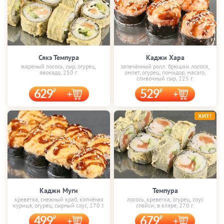
Сякэ Темпура
Каджи Хара
жареный лосось, сыр, огурец,
запечённый ролл: брюшки лосося,
авокадо, 250 г.
омлет, огурец, помидор, масаго,
сливочный сыр, 225 г.
629
529
ХИТ!
Каджи Муги
Темпура
креветка, снежный краб, копчёная
лосось, креветка, огурец, соус
курица, огурец, сырный соус, 270 г.
спайси; в кляре, 270 г.
499
679