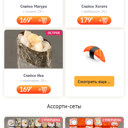
Спайси Магуро
Спайси Хотатэ
с тунцом, 38 г.
с гребешком, 38 г.
169
179
ОСТРОЕ
Спайси Ика
с кальмаром, 38 г.
Смотреть еще ...
169
Ассорти-сеты
СУПЕРЦЕНА
СУПЕРЦЕНА