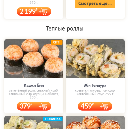
970 г.
Смотреть еще ...
2 199
Теплые роллы
ХИТ!
Каджи Ёми
Эби Темпура
запечённый ролл: снежный краб,
креветки, огурец, помидор,
сливочный сыр, огурцы, майонез,
коктейльный соус, 255 г.
200 г.
379
459
НОВИНКА