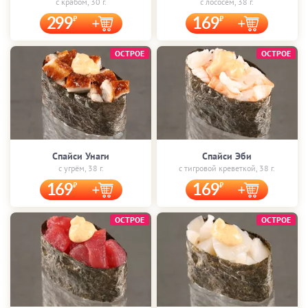
с крабом, 30 г.
с лососем, 38 г.
299
169
ОСТРОЕ
ОСТРОЕ
Спайси Унаги
Спайси Эби
с угрём, 38 г.
с тигровой креветкой, 38 г.
169
169
ОСТРОЕ
ОСТРОЕ