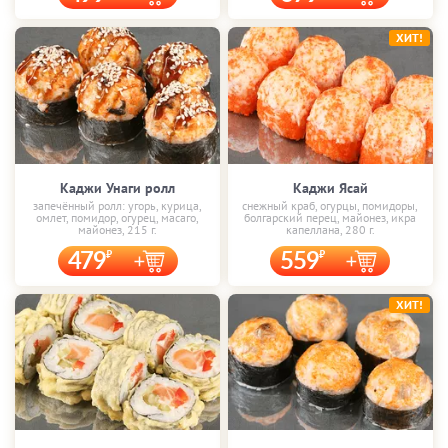
ХИТ!
Каджи Унаги ролл
Каджи Ясай
запечённый ролл: угорь, курица,
снежный краб, огурцы, помидоры,
омлет, помидор, огурец, масаго,
болгарский перец, майонез, икра
майонез, 215 г.
капеллана, 280 г.
479
559
ХИТ!