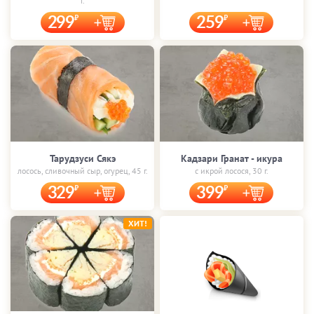
г.
299
259
Тарудзуси Сякэ
Кадзари Гранат - икура
лосось, сливочный сыр, огурец, 45 г.
с икрой лосося, 30 г.
329
399
ХИТ!