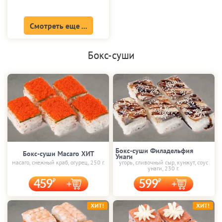
Смотреть еще ...
Бокс-суши
Бокс-суши Филадельфия
Бокс-суши Масаго ХИТ
Унаги
масаго, снежный краб, огурец, 250 г.
угорь, сливочный сыр, кунжут, соус
унаги, 230 г.
459
599
ХИТ!
ХИТ!