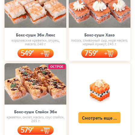
Бокс-суши Эби Люкс
Бокс-суши Хако
королевские креветки, огурец,
лосось, сливочный сыр, икра масаго,
масаго, 240 г.
черный кунжут, 245 г.
549
759
ОСТРОЕ
Бокс-суши Спайси Эби
креветки, омлет, масаго, соус спайси,
Смотреть еще ...
265 г.
579