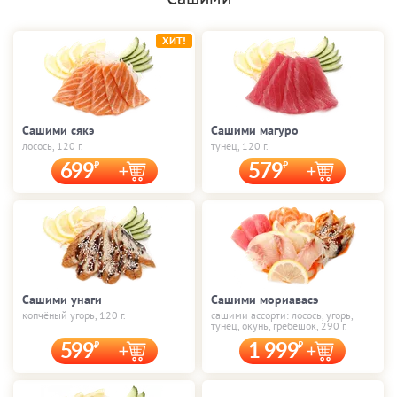
ХИТ!
Сашими сякэ
Сашими магуро
лосось, 120 г.
тунец, 120 г.
699
579
Сашими унаги
Сашими мориавасэ
копчёный угорь, 120 г.
сашими ассорти: лосось, угорь,
тунец, окунь, гребешок, 290 г.
599
1 999