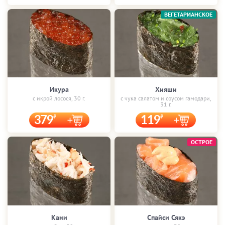
ВЕГЕТАРИАНСКОЕ
Икура
Хияши
с икрой лосося, 30 г.
с чука салатом и соусом гамодари,
31 г.
379
119
ОСТРОЕ
Кани
Спайси Сякэ