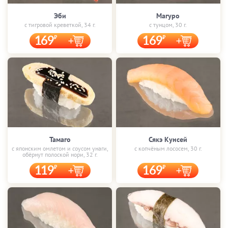
Эби
Магуро
с тигровой креветкой, 34 г.
с тунцом, 30 г.
169
169
Тамаго
Сякэ Кунсей
с японским омлетом и соусом унаги,
с копчёным лососем, 30 г.
обёрнут полоской нори, 32 г.
119
169