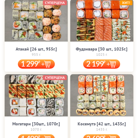
СУПЕРЦЕНА
ХИТ!
Атакай [26 шт., 955г.]
Фудзивара [30 шт., 1025г.]
955 г.
1025 г.
1 299
2 199
СУПЕРЦЕНА
Могатари [30шт., 1070г.]
Косемутэ [42 шт., 1435г.]
1070 г.
1435 г.