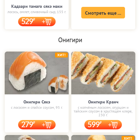
Кадзари тамаго сякэ маки
лосось, омлет, сливочный сыр, 155 г.
Смотреть еще ...
529
Онигири
ХИТ!
Онигири Сякэ
Онигири Кранч
с лососем и спайси соусом, 95 г.
с копчёным лососем, огурцом и
тайским соусом в хрустящем кляре,
230 г.
279
599
ХИТ!