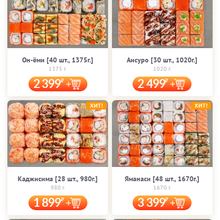
Он-ёми [40 шт., 1375г.]
Аисуро [30 шт., 1020г.]
1375 г.
1020 г.
2 399
2 499
ХИТ!
ХИТ!
Каджисима [28 шт., 980г.]
Яманаси [48 шт., 1670г.]
980 г.
1670 г.
1 899
3 399