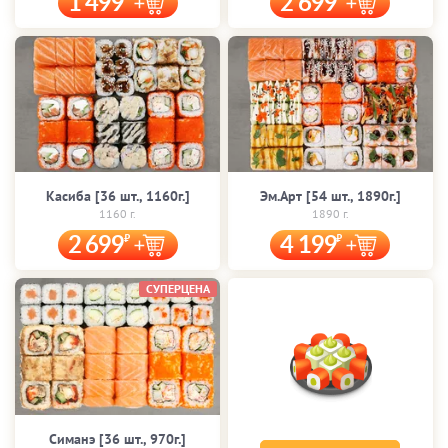
1 499
2 699
Касиба [36 шт., 1160г.]
Эм.Арт [54 шт., 1890г.]
1160 г.
1890 г.
2 699
4 199
СУПЕРЦЕНА
Симанэ [36 шт., 970г.]