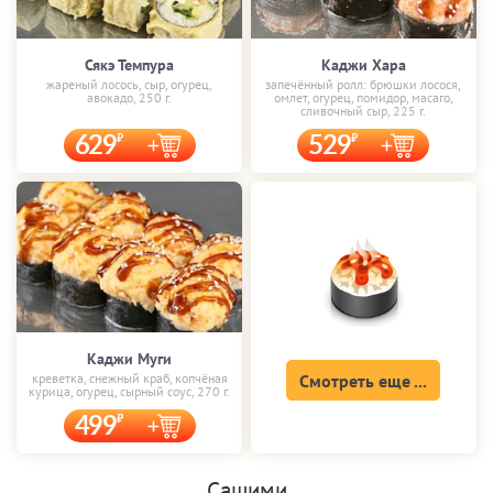
Сякэ Темпура
Каджи Хара
жареный лосось, сыр, огурец,
запечённый ролл: брюшки лосося,
авокадо, 250 г.
омлет, огурец, помидор, масаго,
сливочный сыр, 225 г.
629
529
Каджи Муги
креветка, снежный краб, копчёная
Смотреть еще ...
курица, огурец, сырный соус, 270 г.
499
Сашими