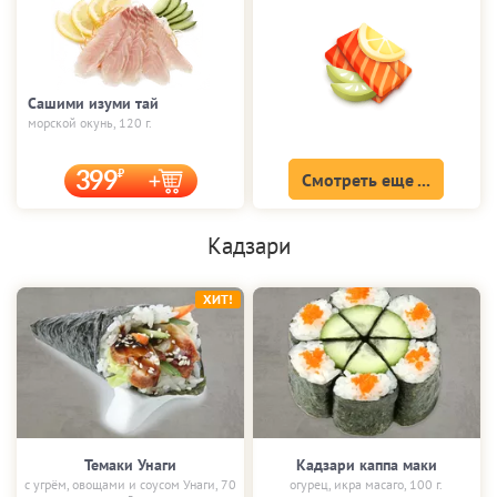
Сашими изуми тай
морской окунь, 120 г.
399
Смотреть еще ...
Кадзари
ХИТ!
Темаки Унаги
Кадзари каппа маки
с угрём, овощами и соусом Унаги, 70
огурец, икра масаго, 100 г.