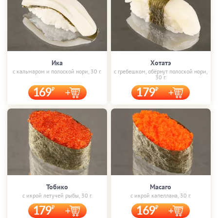
Ика
Хотатэ
с кальмаром и полоской нори, 30 г.
с гребешком, обёрнут полоской нори,
30 г.
169
179
Тобико
Масаго
с икрой летучей рыбы, 30 г.
с икрой капеллана, 30 г.
179
169