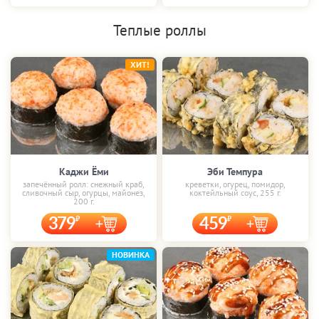
Теплые роллы
ХИТ!
Каджи Ёми
Эби Темпура
запечённый ролл: снежный краб,
креветки, огурец, помидор,
сливочный сыр, огурцы, майонез,
коктейльный соус, 255 г.
200 г.
379
459
НОВИНКА