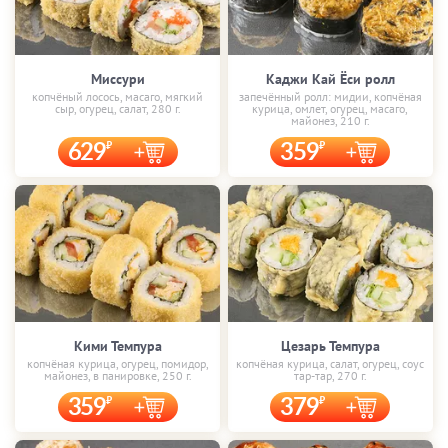
Миссури
Каджи Кай Ёси ролл
копчёный лосось, масаго, мягкий
запечённый ролл: мидии, копчёная
сыр, огурец, салат, 280 г.
курица, омлет, огурец, масаго,
майонез, 210 г.
629
359
Кими Темпура
Цезарь Темпура
копчёная курица, огурец, помидор,
копчёная курица, салат, огурец, соус
майонез, в панировке, 250 г.
тар-тар, 270 г.
359
379