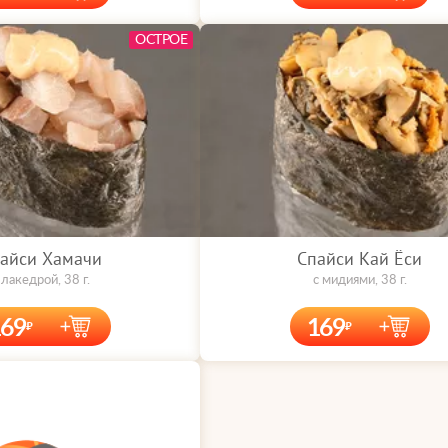
ОСТРОЕ
айси Хамачи
Спайси Кай Ёси
 лакедрой, 38 г.
с мидиями, 38 г.
169
169