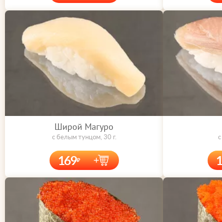
Широй Магуро
с белым тунцом, 30 г.
с
169