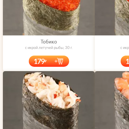
Тобико
с икрой летучей рыбы, 30 г.
с икр
179