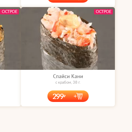
ОСТРОЕ
ОСТРОЕ
Спайси Кани
с крабом, 38 г.
299