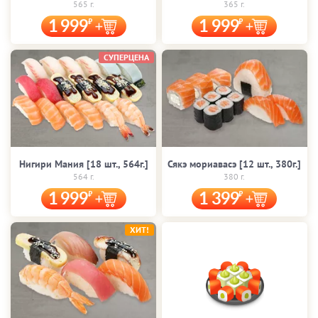
565 г.
365 г.
1 999
1 999
СУПЕРЦЕНА
Нигири Мания [18 шт., 564г.]
Сякэ мориавасэ [12 шт., 380г.]
564 г.
380 г.
1 999
1 399
ХИТ!