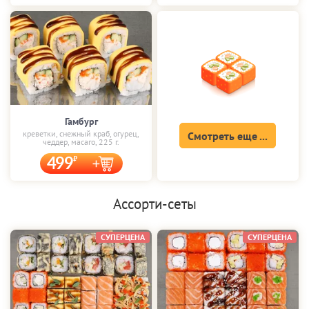
Гамбург
креветки, снежный краб, огурец,
Смотреть еще ...
чеддер, масаго, 225 г.
499
Ассорти-сеты
СУПЕРЦЕНА
СУПЕРЦЕНА