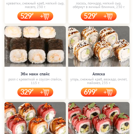
креветки, снежный краб, мягкий сыр,
лосось, помидор, мягкий сыр,
масаго, 230 г.
обёрнут в яичный блинчик, 230 г.
529
529
Эби маки спайс
Аляска
ролл с креветкой и соусом спайси,
угорь, снежный краб, авокадо, омлет,
115 г.
майонез, 235 г.
329
699