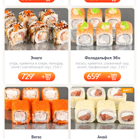
Эмаги
Филадельфия Эби
угорь, креветка в кляре, помидор,
лосось, креветки, сливочный сыр,
омлет, коктейльный соус, 250 г.
омлет, трюфельный соус, 220 г.
729
659
ХИТ!
Вегас
Амай