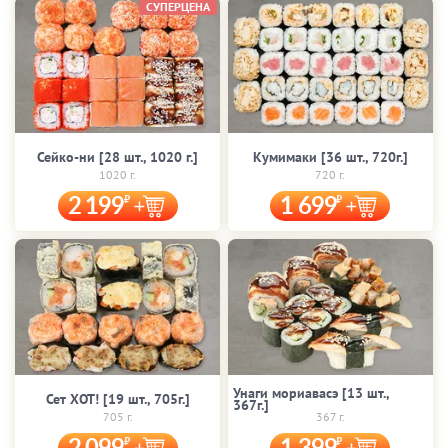
СУПЕРЦЕНА
Сейко-ни [28 шт., 1020 г.]
Кумимаки [36 шт., 720г.]
1020 г.
720 г.
2 199
1 699
Унаги мориавасэ [13 шт.,
Сет ХОТ! [19 шт., 705г.]
367г.]
705 г.
367 г.