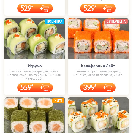
529
529
НОВИНКА
СУПЕРЦЕНА
Идзумо
Калифорния Лайт
лосось, омлет, огурец, авокадо,
снежный краб, омлет, огурец,
масаго, соусы коктейльный и чили-
майонез, икра капеллана, 210 г.
манго, 225 г.
559
399
ХИТ!