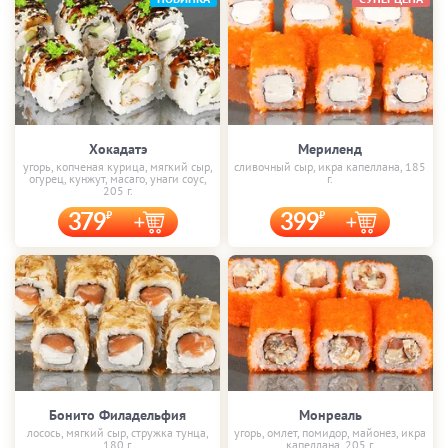
Хокадатэ
Мериленд
угорь, копченая курица, мягкий сыр,
сливочный сыр, икра капеллана, 185
огурец, кунжут, масаго, унаги соус,
г.
205 г.
379
399
Бонито Филадельфия
Монреаль
лосось, мягкий сыр, стружка тунца,
угорь, омлет, помидор, майонез, икра
180 г.
капеллана, 205 г.