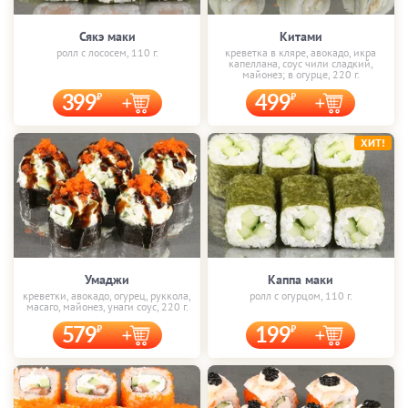
Сякэ маки
Китами
ролл с лососем, 110 г.
креветка в кляре, авокадо, икра
капеллана, соус чили сладкий,
майонез; в огурце, 220 г.
399
499
ХИТ!
Умаджи
Каппа маки
креветки, авокадо, огурец, руккола,
ролл с огурцом, 110 г.
масаго, майонез, унаги соус, 220 г.
579
199