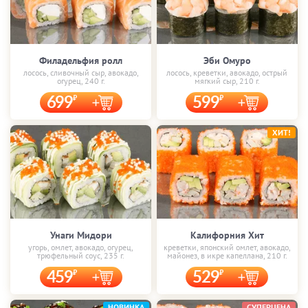
Филадельфия ролл
Эби Омуро
лосось, сливочный сыр, авокадо,
лосось, креветки, авокадо, острый
огурец, 240 г.
мягкий сыр, 210 г.
699
599
ХИТ!
Унаги Мидори
Калифорния Хит
угорь, омлет, авокадо, огурец,
креветки, японский омлет, авокадо,
трюфельный соус, 235 г.
майонез, в икре капеллана, 210 г.
459
529
НОВИНКА
СУПЕРЦЕНА