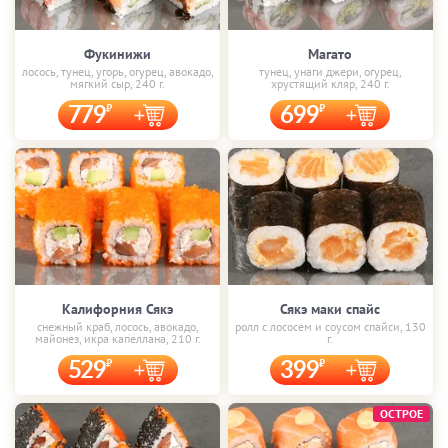
Фукинижи
Магато
лосось, тунец, угорь, огурец, авокадо,
тунец, унаги джери, огурец,
мягкий сыр, 240 г.
хрустящий кляр, 240 г.
779
699
Калифорния Сякэ
Сякэ маки спайс
снежный краб, лосось, авокадо,
ролл с лососем и соусом спайси, 130
майонез, икра капеллана, 210 г.
г.
529
399
ОСТРОЕ