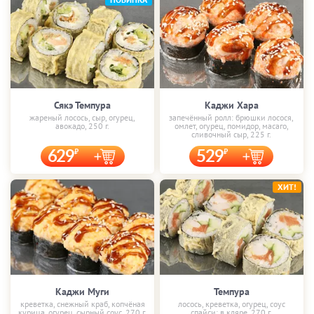
Сякэ Темпура
Каджи Хара
жареный лосось, сыр, огурец,
запечённый ролл: брюшки лосося,
авокадо, 250 г.
омлет, огурец, помидор, масаго,
сливочный сыр, 225 г.
629
529
ХИТ!
Каджи Муги
Темпура
креветка, снежный краб, копчёная
лосось, креветка, огурец, соус
курица, огурец, сырный соус, 270 г.
спайси; в кляре, 270 г.