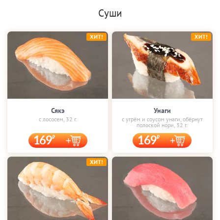
Суши
ХИТ!
ХИТ!
Сякэ
Унаги
с лососем, 32 г.
с угрём и соусом унаги, обёрнут
полоской нори, 32 г.
169
169
ХИТ!