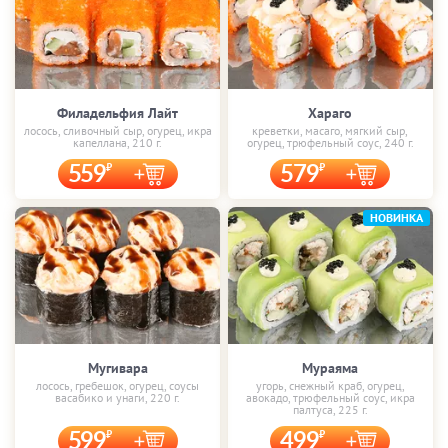
Филадельфия Лайт
Хараго
лосось, сливочный сыр, огурец, икра
креветки, масаго, мягкий сыр,
капеллана, 210 г.
огурец, трюфельный соус, 240 г.
559
579
НОВИНКА
Мугивара
Мураяма
лосось, гребешок, огурец, соусы
угорь, снежный краб, огурец,
васабико и унаги, 220 г.
авокадо, трюфельный соус, икра
палтуса, 225 г.
599
499