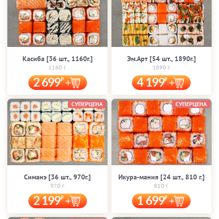
Касиба [36 шт., 1160г.]
Эм.Арт [54 шт., 1890г.]
1160 г.
1890 г.
2 699
4 199
СУПЕРЦЕНА
СУПЕРЦЕНА
Симанэ [36 шт., 970г.]
Икура-мания [24 шт., 810 г.]
970 г.
810 г.
2 199
1 699