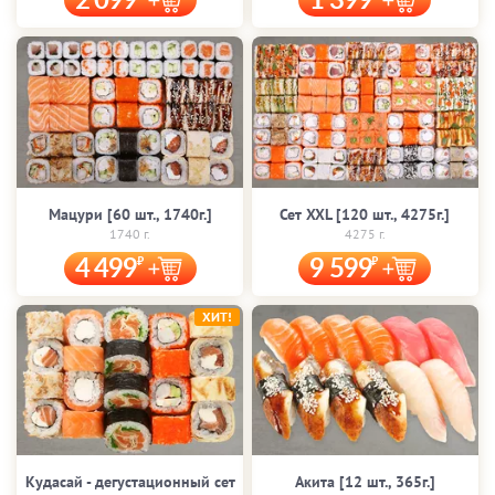
2 099
1 399
Мацури [60 шт., 1740г.]
Сет XXL [120 шт., 4275г.]
1740 г.
4275 г.
4 499
9 599
ХИТ!
Кудасай - дегустационный сет
Акита [12 шт., 365г.]