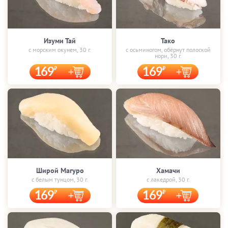
Изуми Тай
Тако
с морским окунем, 30 г.
с осьминогом, обёрнут полоской
нори, 30 г.
169
169
Широй Магуро
Хамачи
с белым тунцом, 30 г.
с лакедрой, 30 г.
169
169