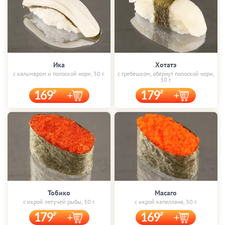
Ика
Хотатэ
с кальмаром и полоской нори, 30 г.
с гребешком, обёрнут полоской нори,
30 г.
169
179
Тобико
Масаго
с икрой летучей рыбы, 30 г.
с икрой капеллана, 30 г.
179
169