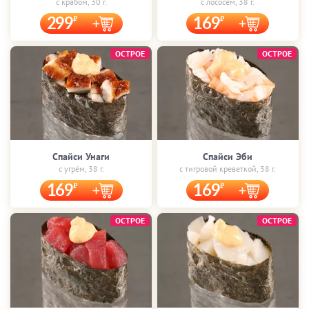
с крабом, 30 г.
с лососем, 38 г.
299
169
ОСТРОЕ
ОСТРОЕ
Спайси Унаги
Спайси Эби
с угрём, 38 г.
с тигровой креветкой, 38 г.
169
169
ОСТРОЕ
ОСТРОЕ