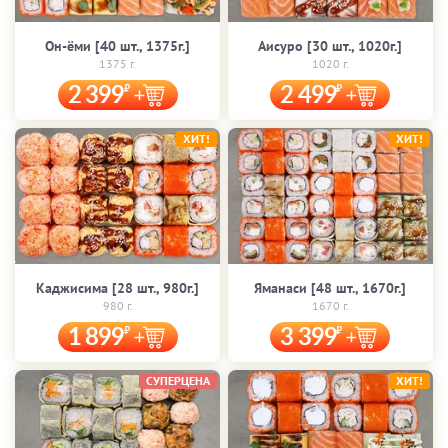
Он-ёми [40 шт., 1375г.]
Аисуро [30 шт., 1020г.]
1375 г.
1020 г.
2 399
2 499
ХИТ!
ХИТ!
Каджисима [28 шт., 980г.]
Яманаси [48 шт., 1670г.]
980 г.
1670 г.
1 899
3 399
СУПЕРЦЕНА
ХИТ!