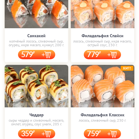
Санкакей
Филадельфия Спайси
копчёный лосось, сливочный сыр,
лосось, сливочный сыр, икра масаго,
огурец, икра масаго, кунжут, 200 г.
острый соус, 230 г.
579
779
ХИТ!
Чеддер
Филадельфия Классик
сыры чеддер и сливочный, масаго,
лосось, сливочный сыр, 230 г.
омлет, огурец, соус унаги, 205 г.
359
759