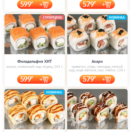
599
579
СУПЕРЦЕНА
НОВИНКА
Филадельфия ХИТ
Акари
лосось, сливочный сыр, огурец, 205 г.
креветки, угорь, помидор, мягкий
сыр, икра палтуса, соус спайси, 220 г.
599
579
НОВИНКА