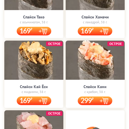
Спайси Тако
Спайси Хамачи
с осьминогом, 38 г.
с лакедрой, 38 г.
169
169
ОСТРОЕ
ОСТРОЕ
Спайси Кай Ёси
Спайси Кани
с мидиями, 38 г.
с крабом, 38 г.
169
299
ОСТРОЕ