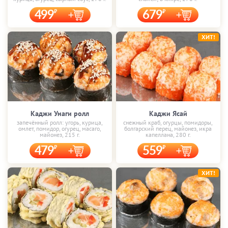
499
679
ХИТ!
Каджи Унаги ролл
Каджи Ясай
запечённый ролл: угорь, курица,
снежный краб, огурцы, помидоры,
омлет, помидор, огурец, масаго,
болгарский перец, майонез, икра
майонез, 215 г.
капеллана, 280 г.
479
559
ХИТ!