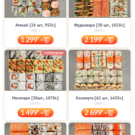
Атакай [26 шт., 955г.]
Фудзивара [30 шт., 1025г.]
955 г.
1025 г.
1 299
2 199
СУПЕРЦЕНА
Могатари [30шт., 1070г.]
Косемутэ [42 шт., 1435г.]
1070 г.
1435 г.
1 499
2 699