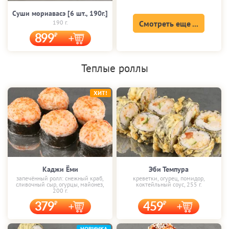
Суши мориавасэ [6 шт., 190г.]
190 г.
Смотреть еще ...
899
Теплые роллы
ХИТ!
Каджи Ёми
Эби Темпура
запечённый ролл: снежный краб,
креветки, огурец, помидор,
сливочный сыр, огурцы, майонез,
коктейльный соус, 255 г.
200 г.
379
459
НОВИНКА