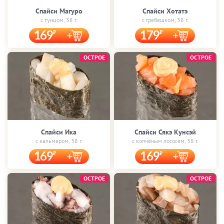
Спайси Магуро
Спайси Хотатэ
с тунцом, 38 г.
с гребешком, 38 г.
169
179
ОСТРОЕ
ОСТРОЕ
Спайси Ика
Спайси Сякэ Кунсэй
с кальмаром, 38 г.
с копчёным лососем, 38 г.
169
169
ОСТРОЕ
ОСТРОЕ