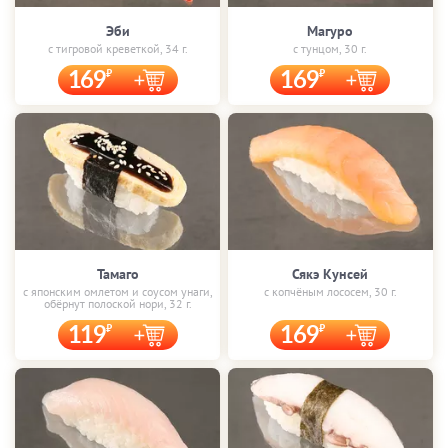
Эби
Магуро
с тигровой креветкой, 34 г.
с тунцом, 30 г.
169
169
Тамаго
Сякэ Кунсей
с японским омлетом и соусом унаги,
с копчёным лососем, 30 г.
обёрнут полоской нори, 32 г.
119
169