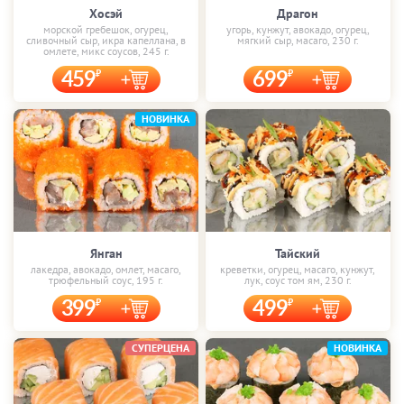
Хосэй
Драгон
морской гребешок, огурец,
угорь, кунжут, авокадо, огурец,
сливочный сыр, икра капеллана, в
мягкий сыр, масаго, 230 г.
омлете, микс соусов, 245 г.
459
699
НОВИНКА
Янган
Тайский
лакедра, авокадо, омлет, масаго,
креветки, огурец, масаго, кунжут,
трюфельный соус, 195 г.
лук, соус том ям, 230 г.
399
499
СУПЕРЦЕНА
НОВИНКА