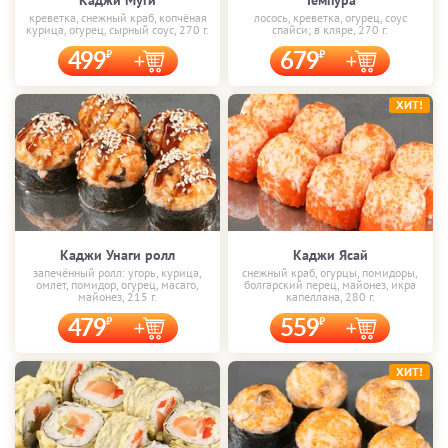
Каджи Муги
Темпура
креветка, снежный краб, копчёная
лосось, креветка, огурец, соус
курица, огурец, сырный соус, 270 г.
спайси; в кляре, 270 г.
499
679
ХИТ!
Каджи Унаги ролл
Каджи Ясай
запечённый ролл: угорь, курица,
снежный краб, огурцы, помидоры,
омлет, помидор, огурец, масаго,
болгарский перец, майонез, икра
майонез, 215 г.
капеллана, 280 г.
479
559
ХИТ!