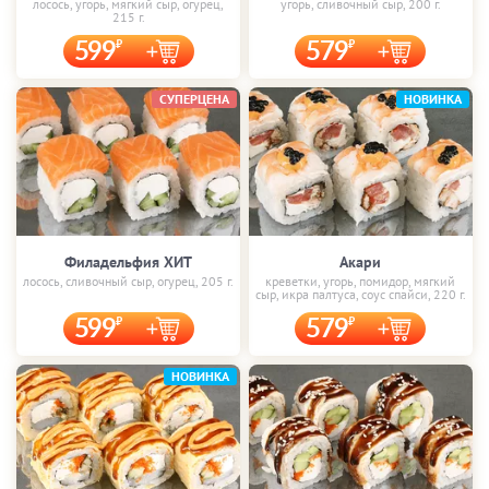
лосось, угорь, мягкий сыр, огурец,
угорь, сливочный сыр, 200 г.
215 г.
599
579
СУПЕРЦЕНА
НОВИНКА
Филадельфия ХИТ
Акари
лосось, сливочный сыр, огурец, 205 г.
креветки, угорь, помидор, мягкий
сыр, икра палтуса, соус спайси, 220 г.
599
579
НОВИНКА