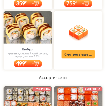
359
759
Гамбург
креветки, снежный краб, огурец,
Смотреть еще ...
чеддер, масаго, 225 г.
499
Ассорти-сеты
СУПЕРЦЕНА
СУПЕРЦЕНА