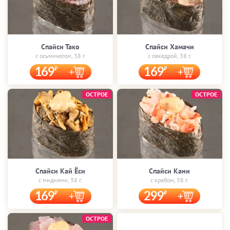
Спайси Тако
Спайси Хамачи
с осьминогом, 38 г.
с лакедрой, 38 г.
169
169
ОСТРОЕ
ОСТРОЕ
Спайси Кай Ёси
Спайси Кани
с мидиями, 38 г.
с крабом, 38 г.
169
299
ОСТРОЕ