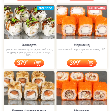
НОВИНКА
СУПЕРЦЕНА
Хокадатэ
Мериленд
угорь, копченая курица, мягкий сыр,
сливочный сыр, икра капеллана, 185
огурец, кунжут, масаго, унаги соус,
г.
205 г.
379
399
Бонито Филадельфия
Монреаль