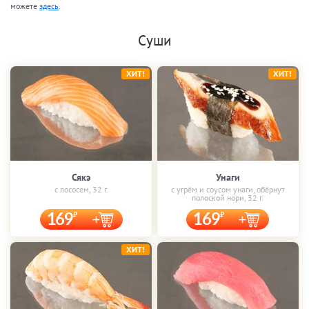
можете
здесь
.
Суши
ХИТ!
ХИТ!
Сякэ
Унаги
с лососем, 32 г.
с угрём и соусом унаги, обёрнут
полоской нори, 32 г.
169
169
ХИТ!