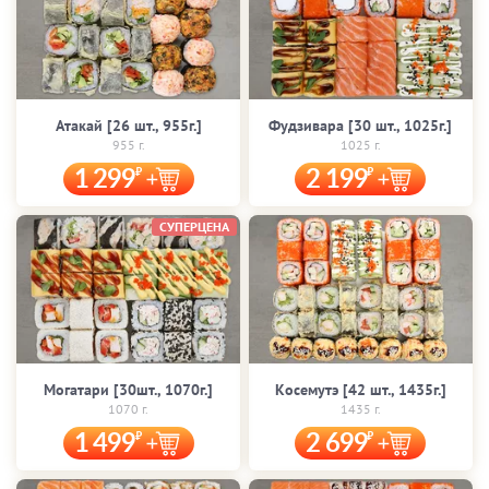
Атакай [26 шт., 955г.]
Фудзивара [30 шт., 1025г.]
955 г.
1025 г.
1 299
2 199
СУПЕРЦЕНА
Могатари [30шт., 1070г.]
Косемутэ [42 шт., 1435г.]
1070 г.
1435 г.
1 499
2 699