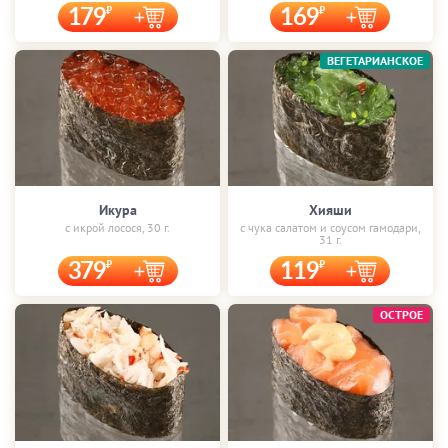
179
169
ВЕГЕТАРИАНСКОЕ
Икура
Хияши
с икрой лосося, 30 г.
с чука салатом и соусом гамодари,
31 г.
379
119
ОСТРОЕ