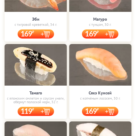
Эби
Магуро
с тигровой креветкой, 34 г.
с тунцом, 30 г.
169
169
Тамаго
Сякэ Кунсей
с японским омлетом и соусом унаги,
с копчёным лососем, 30 г.
обёрнут полоской нори, 32 г.
119
169