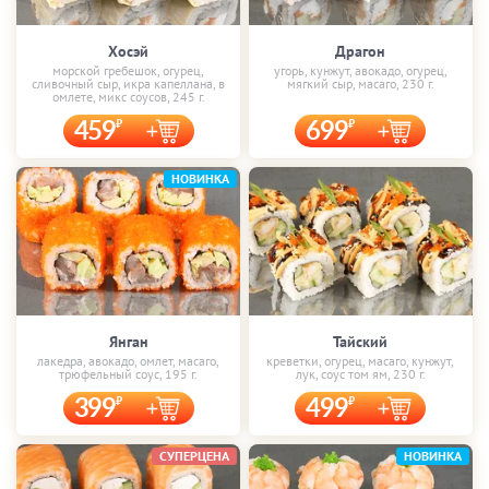
Хосэй
Драгон
морской гребешок, огурец,
угорь, кунжут, авокадо, огурец,
сливочный сыр, икра капеллана, в
мягкий сыр, масаго, 230 г.
омлете, микс соусов, 245 г.
459
699
НОВИНКА
Янган
Тайский
лакедра, авокадо, омлет, масаго,
креветки, огурец, масаго, кунжут,
трюфельный соус, 195 г.
лук, соус том ям, 230 г.
399
499
СУПЕРЦЕНА
НОВИНКА