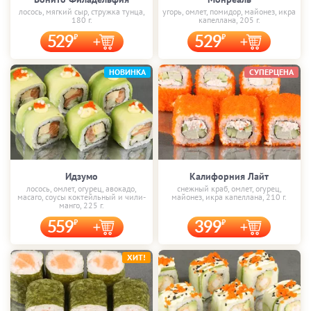
лосось, мягкий сыр, стружка тунца,
угорь, омлет, помидор, майонез, икра
180 г.
капеллана, 205 г.
529
529
НОВИНКА
СУПЕРЦЕНА
Идзумо
Калифорния Лайт
лосось, омлет, огурец, авокадо,
снежный краб, омлет, огурец,
масаго, соусы коктейльный и чили-
майонез, икра капеллана, 210 г.
манго, 225 г.
559
399
ХИТ!