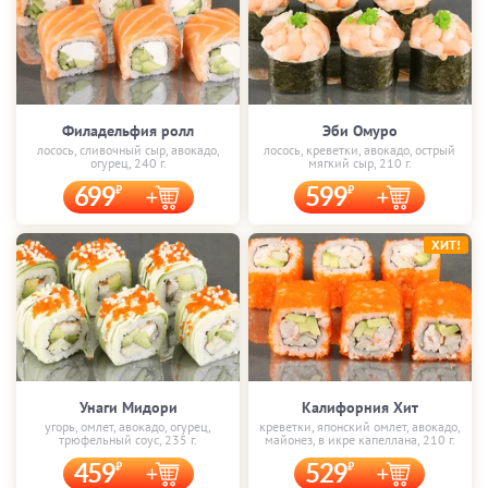
Филадельфия ролл
Эби Омуро
лосось, сливочный сыр, авокадо,
лосось, креветки, авокадо, острый
огурец, 240 г.
мягкий сыр, 210 г.
699
599
ХИТ!
Унаги Мидори
Калифорния Хит
угорь, омлет, авокадо, огурец,
креветки, японский омлет, авокадо,
трюфельный соус, 235 г.
майонез, в икре капеллана, 210 г.
459
529