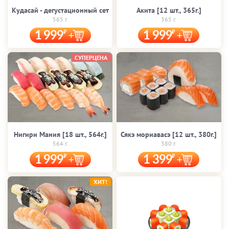
Кудасай - дегустационный сет
Акита [12 шт., 365г.]
565 г.
365 г.
1 999
1 999
СУПЕРЦЕНА
Нигири Мания [18 шт., 564г.]
Сякэ мориавасэ [12 шт., 380г.]
564 г.
380 г.
1 999
1 399
ХИТ!