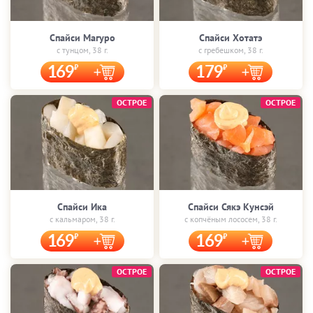
Спайси Магуро
Спайси Хотатэ
с тунцом, 38 г.
с гребешком, 38 г.
169
179
ОСТРОЕ
ОСТРОЕ
Спайси Ика
Спайси Сякэ Кунсэй
с кальмаром, 38 г.
с копчёным лососем, 38 г.
169
169
ОСТРОЕ
ОСТРОЕ