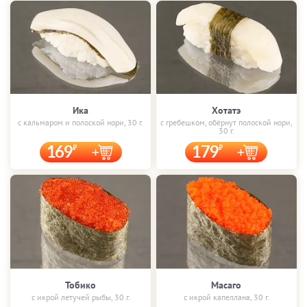
Ика
Хотатэ
с кальмаром и полоской нори, 30 г.
с гребешком, обёрнут полоской нори,
30 г.
169
179
Тобико
Масаго
с икрой летучей рыбы, 30 г.
с икрой капеллана, 30 г.