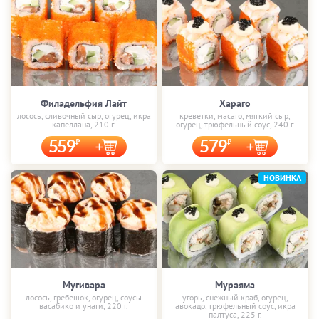
Филадельфия Лайт
Хараго
лосось, сливочный сыр, огурец, икра
креветки, масаго, мягкий сыр,
капеллана, 210 г.
огурец, трюфельный соус, 240 г.
559
579
НОВИНКА
Мугивара
Мураяма
лосось, гребешок, огурец, соусы
угорь, снежный краб, огурец,
васабико и унаги, 220 г.
авокадо, трюфельный соус, икра
палтуса, 225 г.