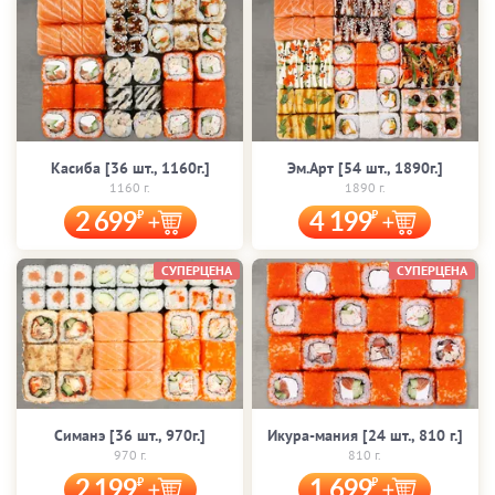
Касиба [36 шт., 1160г.]
Эм.Арт [54 шт., 1890г.]
1160 г.
1890 г.
2 699
4 199
СУПЕРЦЕНА
СУПЕРЦЕНА
Симанэ [36 шт., 970г.]
Икура-мания [24 шт., 810 г.]
970 г.
810 г.
2 199
1 699