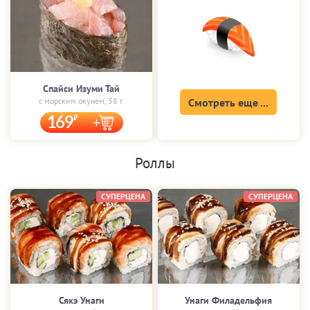
Спайси Изуми Тай
с морским окунем, 38 г.
Смотреть еще ...
169
Роллы
СУПЕРЦЕНА
СУПЕРЦЕНА
Сякэ Унаги
Унаги Филадельфия