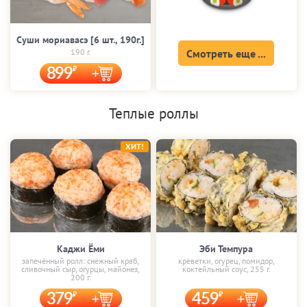
Суши мориавасэ [6 шт., 190г.]
190 г.
Смотреть еще ...
899
Теплые роллы
ХИТ!
Каджи Ёми
Эби Темпура
запечённый ролл: снежный краб,
креветки, огурец, помидор,
сливочный сыр, огурцы, майонез,
коктейльный соус, 255 г.
200 г.
379
459