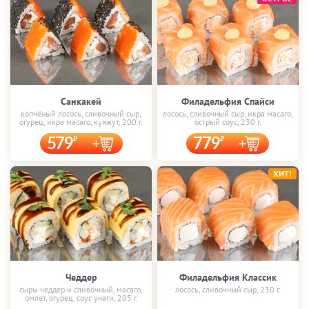
Санкакей
Филадельфия Спайси
копчёный лосось, сливочный сыр,
лосось, сливочный сыр, икра масаго,
огурец, икра масаго, кунжут, 200 г.
острый соус, 230 г.
579
779
ХИТ!
Чеддер
Филадельфия Классик
сыры чеддер и сливочный, масаго,
лосось, сливочный сыр, 230 г.
омлет, огурец, соус унаги, 205 г.