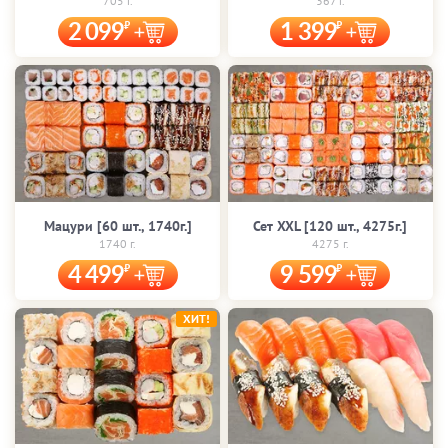
705 г.
367 г.
2 099
1 399
Мацури [60 шт., 1740г.]
Сет XXL [120 шт., 4275г.]
1740 г.
4275 г.
4 499
9 599
ХИТ!