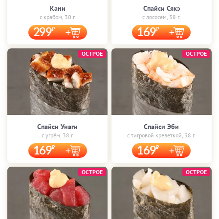
Кани
Спайси Сякэ
с крабом, 30 г.
с лососем, 38 г.
299
169
ОСТРОЕ
ОСТРОЕ
Спайси Унаги
Спайси Эби
с угрём, 38 г.
с тигровой креветкой, 38 г.
169
169
ОСТРОЕ
ОСТРОЕ