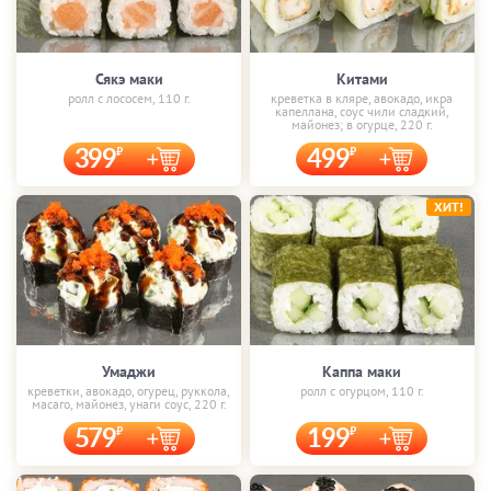
Сякэ маки
Китами
ролл с лососем, 110 г.
креветка в кляре, авокадо, икра
капеллана, соус чили сладкий,
майонез; в огурце, 220 г.
399
499
ХИТ!
Умаджи
Каппа маки
креветки, авокадо, огурец, руккола,
ролл с огурцом, 110 г.
масаго, майонез, унаги соус, 220 г.
579
199