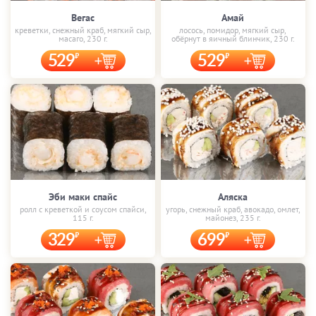
Вегас
Амай
креветки, снежный краб, мягкий сыр,
лосось, помидор, мягкий сыр,
масаго, 230 г.
обёрнут в яичный блинчик, 230 г.
529
529
Эби маки спайс
Аляска
ролл с креветкой и соусом спайси,
угорь, снежный краб, авокадо, омлет,
115 г.
майонез, 235 г.
329
699