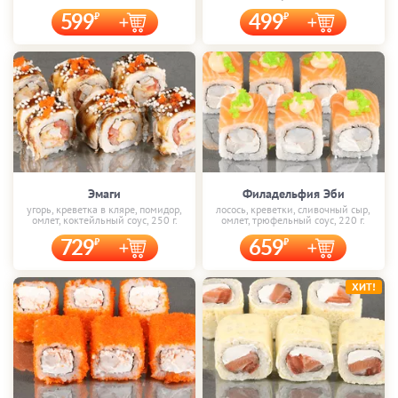
599
499
Эмаги
Филадельфия Эби
угорь, креветка в кляре, помидор,
лосось, креветки, сливочный сыр,
омлет, коктейльный соус, 250 г.
омлет, трюфельный соус, 220 г.
729
659
ХИТ!