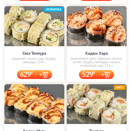
НОВИНКА
Сякэ Темпура
Каджи Хара
жареный лосось, сыр, огурец,
запечённый ролл: брюшки лосося,
авокадо, 250 г.
омлет, огурец, помидор, масаго,
сливочный сыр, 225 г.
629
529
ХИТ!