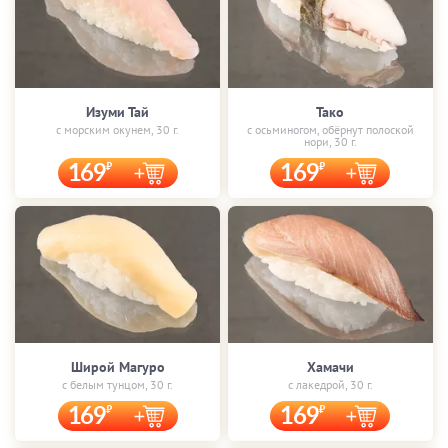
Изуми Тай
Тако
с морским окунем, 30 г.
с осьминогом, обёрнут полоской
нори, 30 г.
169
169
Широй Магуро
Хамачи
с белым тунцом, 30 г.
с лакедрой, 30 г.
169
169