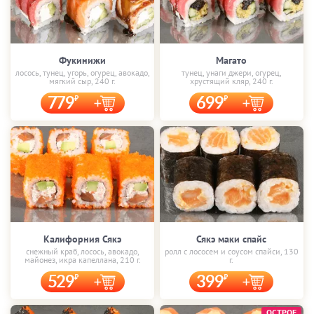
Фукинижи
Магато
лосось, тунец, угорь, огурец, авокадо,
тунец, унаги джери, огурец,
мягкий сыр, 240 г.
хрустящий кляр, 240 г.
779
699
Калифорния Сякэ
Сякэ маки спайс
снежный краб, лосось, авокадо,
ролл с лососем и соусом спайси, 130
майонез, икра капеллана, 210 г.
г.
529
399
ОСТРОЕ