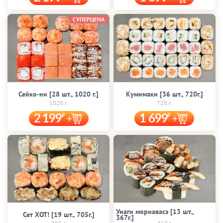
СУПЕРЦЕНА
Сейко-ни [28 шт., 1020 г.]
Кумимаки [36 шт., 720г.]
1020 г.
720 г.
2 199
1 699
Унаги мориавасэ [13 шт.,
Сет ХОТ! [19 шт., 705г.]
367г.]