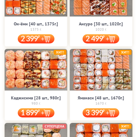
Он-ёми [40 шт., 1375г.]
Аисуро [30 шт., 1020г.]
1375 г.
1020 г.
2 399
2 499
ХИТ!
ХИТ!
Каджисима [28 шт., 980г.]
Яманаси [48 шт., 1670г.]
980 г.
1670 г.
1 899
3 399
СУПЕРЦЕНА
ХИТ!