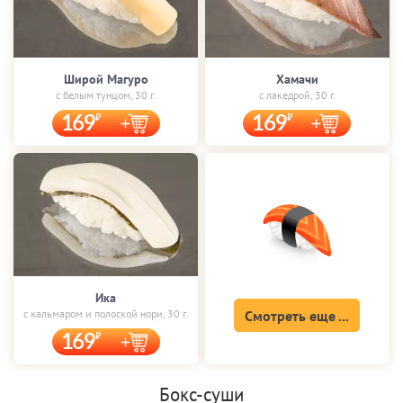
Широй Магуро
Хамачи
с белым тунцом, 30 г.
с лакедрой, 30 г.
169
169
Ика
с кальмаром и полоской нори, 30 г.
Смотреть еще ...
169
Бокс-суши