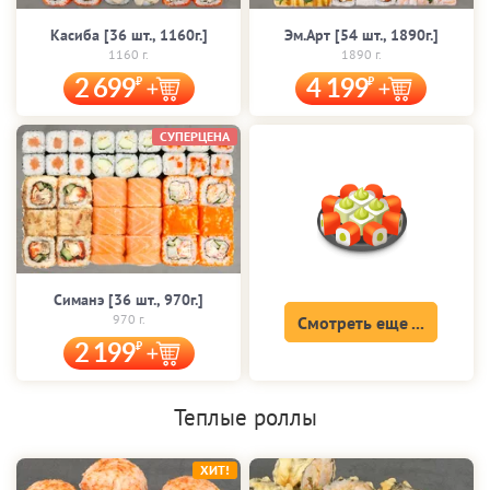
Касиба [36 шт., 1160г.]
Эм.Арт [54 шт., 1890г.]
1160 г.
1890 г.
2 699
4 199
СУПЕРЦЕНА
Симанэ [36 шт., 970г.]
970 г.
Смотреть еще ...
2 199
Теплые роллы
ХИТ!