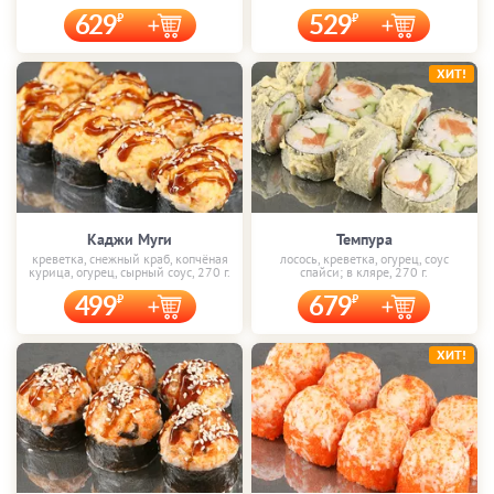
629
529
ХИТ!
Каджи Муги
Темпура
креветка, снежный краб, копчёная
лосось, креветка, огурец, соус
курица, огурец, сырный соус, 270 г.
спайси; в кляре, 270 г.
499
679
ХИТ!