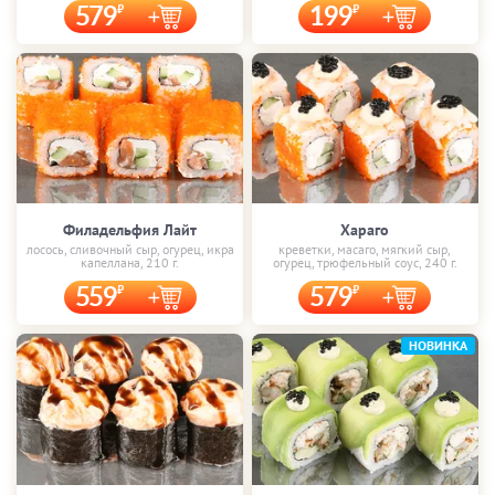
579
199
Филадельфия Лайт
Хараго
лосось, сливочный сыр, огурец, икра
креветки, масаго, мягкий сыр,
капеллана, 210 г.
огурец, трюфельный соус, 240 г.
559
579
НОВИНКА