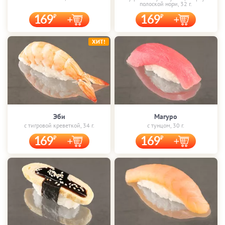
полоской нори, 32 г.
169
169
ХИТ!
Эби
Магуро
с тигровой креветкой, 34 г.
с тунцом, 30 г.
169
169