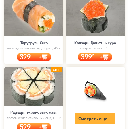
Тарудзуси Сякэ
Кадзари Гранат - икура
лосось, сливочный сыр, огурец, 45 г.
с икрой лосося, 30 г.
329
399
ХИТ!
Кадзари тамаго сякэ маки
лосось, омлет, сливочный сыр, 155 г.
Смотреть еще ...
529