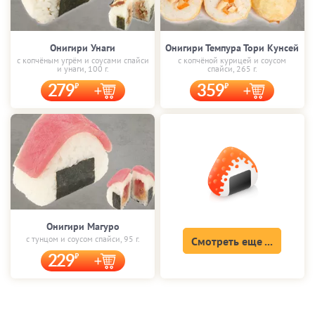
Онигири Унаги
Онигири Темпура Тори Кунсей
с копчёным угрём и соусами спайси
с копчёной курицей и соусом
и унаги, 100 г.
спайси, 265 г.
279
359
Онигири Магуро
с тунцом и соусом спайси, 95 г.
Смотреть еще ...
229