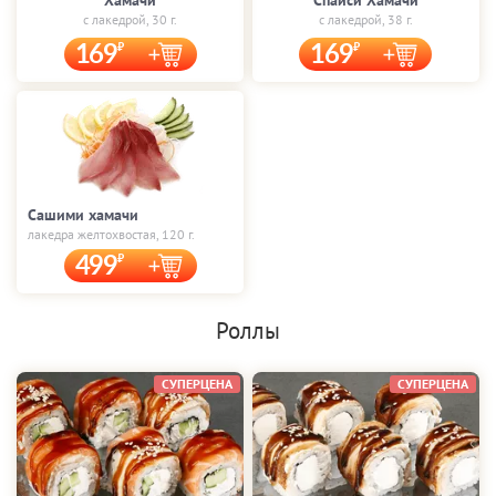
Хамачи
Спайси Хамачи
с лакедрой, 30 г.
с лакедрой, 38 г.
169
169
Сашими хамачи
лакедра желтохвостая, 120 г.
499
Роллы
СУПЕРЦЕНА
СУПЕРЦЕНА