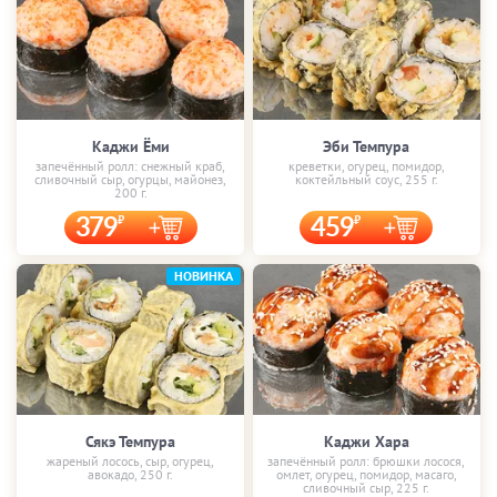
Каджи Ёми
Эби Темпура
запечённый ролл: снежный краб,
креветки, огурец, помидор,
сливочный сыр, огурцы, майонез,
коктейльный соус, 255 г.
200 г.
379
459
НОВИНКА
Сякэ Темпура
Каджи Хара
жареный лосось, сыр, огурец,
запечённый ролл: брюшки лосося,
авокадо, 250 г.
омлет, огурец, помидор, масаго,
сливочный сыр, 225 г.