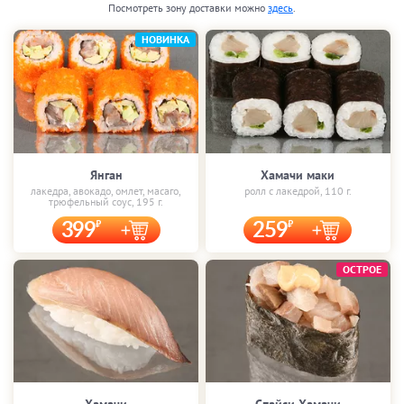
Посмотреть зону доставки можно
здесь
.
НОВИНКА
Янган
Хамачи маки
лакедра, авокадо, омлет, масаго,
ролл с лакедрой, 110 г.
трюфельный соус, 195 г.
399
259
ОСТРОЕ