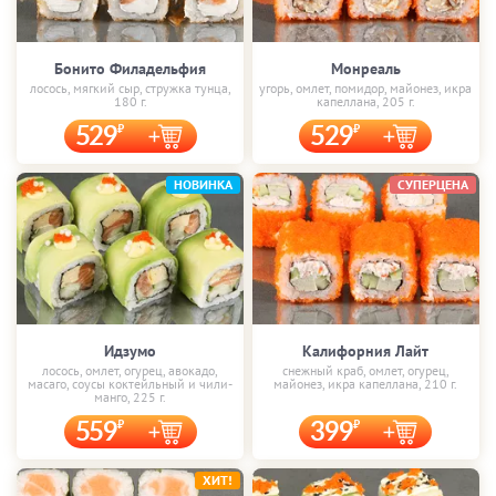
Бонито Филадельфия
Монреаль
лосось, мягкий сыр, стружка тунца,
угорь, омлет, помидор, майонез, икра
180 г.
капеллана, 205 г.
529
529
НОВИНКА
СУПЕРЦЕНА
Идзумо
Калифорния Лайт
лосось, омлет, огурец, авокадо,
снежный краб, омлет, огурец,
масаго, соусы коктейльный и чили-
майонез, икра капеллана, 210 г.
манго, 225 г.
559
399
ХИТ!