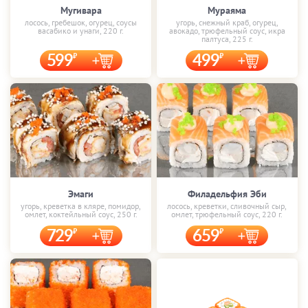
Мугивара
Мураяма
лосось, гребешок, огурец, соусы
угорь, снежный краб, огурец,
васабико и унаги, 220 г.
авокадо, трюфельный соус, икра
палтуса, 225 г.
599
499
Эмаги
Филадельфия Эби
угорь, креветка в кляре, помидор,
лосось, креветки, сливочный сыр,
омлет, коктейльный соус, 250 г.
омлет, трюфельный соус, 220 г.
729
659