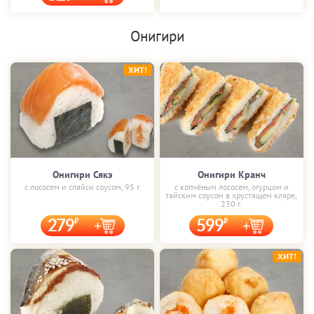
Онигири
ХИТ!
Онигири Сякэ
Онигири Кранч
с лососем и спайси соусом, 95 г.
с копчёным лососем, огурцом и
тайским соусом в хрустящем кляре,
230 г.
279
599
ХИТ!