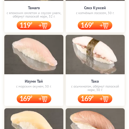
Тамаго
Сякэ Кунсей
с японским омлетом и соусом унаги,
с копчёным лососем, 30 г.
обёрнут полоской нори, 32 г.
119
169
Изуми Тай
Тако
с морским окунем, 30 г.
с осьминогом, обёрнут полоской
нори, 30 г.
169
169