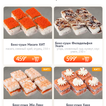
Бокс-суши Филадельфия
Бокс-суши Масаго ХИТ
Унаги
масаго, снежный краб, огурец, 250 г.
угорь, сливочный сыр, кунжут, соус
унаги, 230 г.
459
599
ХИТ!
ХИТ!
Бокс-суши Эби Люкс
Бокс-суши Хако