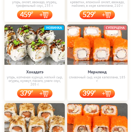
угорь, омлет, авокадо, огурец,
креветки, японский омлет, авокадо,
трюфельный соус, 235 г.
майонез, в икре капеллана, 210 г.
459
529
НОВИНКА
СУПЕРЦЕНА
Хокадатэ
Мериленд
угорь, копченая курица, мягкий сыр,
сливочный сыр, икра капеллана, 185
огурец, кунжут, масаго, унаги соус,
г.
205 г.
379
399