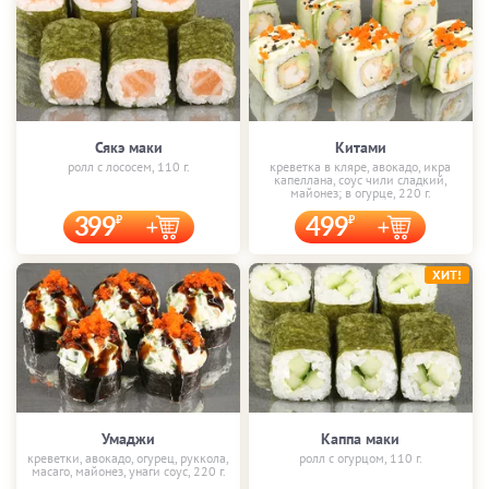
Сякэ маки
Китами
ролл с лососем, 110 г.
креветка в кляре, авокадо, икра
капеллана, соус чили сладкий,
майонез; в огурце, 220 г.
399
499
ХИТ!
Умаджи
Каппа маки
креветки, авокадо, огурец, руккола,
ролл с огурцом, 110 г.
масаго, майонез, унаги соус, 220 г.