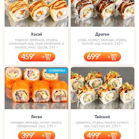
Хосэй
Драгон
морской гребешок, огурец,
угорь, кунжут, авокадо, огурец,
сливочный сыр, икра капеллана, в
мягкий сыр, масаго, 230 г.
омлете, микс соусов, 245 г.
459
699
НОВИНКА
Янган
Тайский
лакедра, авокадо, омлет, масаго,
креветки, огурец, масаго, кунжут,
трюфельный соус, 195 г.
лук, соус том ям, 230 г.
399
499