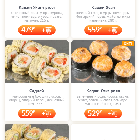
Каджи Унаги ролл
Каджи Ясай
запечённый ролл: угорь, курица,
снежный краб, огурцы, помидоры,
омлет, помидор, огурец, масаго,
болгарский перец, майонез, икра
майонез, 215 г.
капеллана, 280 г.
479
559
ХИТ!
Сидней
Каджи Сякэ ролл
малосольные брюшки лосося,
запечённый ролл: лосось, окунь,
огурец, сладкий перец, чесночный
омлет, зелёный салат, помидор,
соус, 275 г.
масаго, майонез, 205 г.
559
529