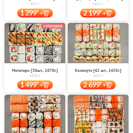
955 г.
1025 г.
1 299
2 199
СУПЕРЦЕНА
Могатари [30шт., 1070г.]
Косемутэ [42 шт., 1435г.]
1070 г.
1435 г.
1 499
2 699