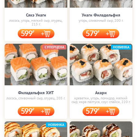
Сякэ Унаги
Унаги Филадельфия
лосось, угорь, мягкий сыр, огурец,
угорь, сливочный сыр, 200 г.
215 г.
599
579
СУПЕРЦЕНА
НОВИНКА
Филадельфия ХИТ
Акари
лосось, сливочный сыр, огурец, 205 г.
креветки, угорь, помидор, мягкий
сыр, икра палтуса, соус спайси, 220 г.
599
579
НОВИНКА