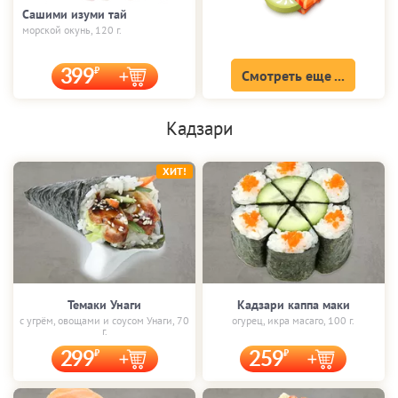
Сашими изуми тай
морской окунь, 120 г.
399
Смотреть еще ...
Кадзари
ХИТ!
Темаки Унаги
Кадзари каппа маки
с угрём, овощами и соусом Унаги, 70
огурец, икра масаго, 100 г.
г.
299
259