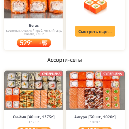
Вегас
креветки, снежный краб, мягкий сыр,
Смотреть еще ...
масаго, 230 г.
529
Ассорти-сеты
СУПЕРЦЕНА
СУПЕРЦЕНА
Он-ёми [40 шт., 1375г.]
Аисуро [30 шт., 1020г.]
1375 г.
1020 г.