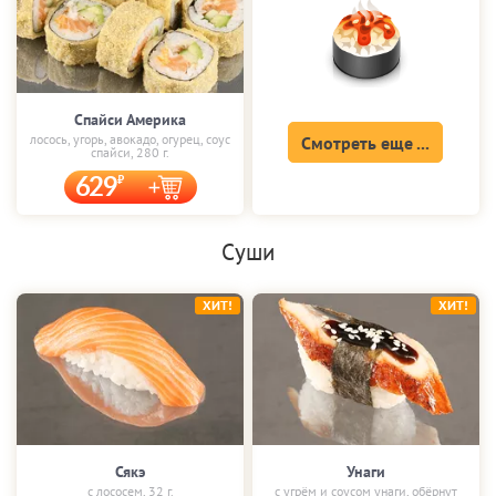
Спайси Америка
лосось, угорь, авокадо, огурец, соус
Смотреть еще ...
спайси, 280 г.
629
Суши
ХИТ!
ХИТ!
Сякэ
Унаги
с лососем, 32 г.
с угрём и соусом унаги, обёрнут