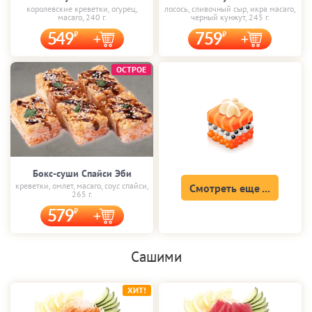
королевские креветки, огурец,
лосось, сливочный сыр, икра масаго,
масаго, 240 г.
черный кунжут, 245 г.
549
759
ОСТРОЕ
Бокс-суши Спайси Эби
креветки, омлет, масаго, соус спайси,
Смотреть еще ...
265 г.
579
Сашими
ХИТ!