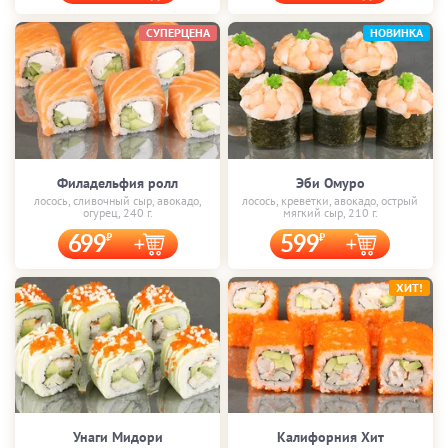
СУПЕРЦЕНА
НОВИНКА
Филадельфия ролл
Эби Омуро
лосось, сливочный сыр, авокадо,
лосось, креветки, авокадо, острый
огурец, 240 г.
мягкий сыр, 210 г.
699
599
ХИТ!
Унаги Мидори
Калифорния Хит