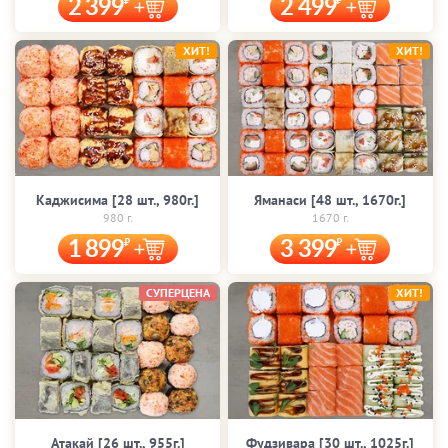
2 399
2 499
ХИТ!
ХИТ!
Каджисима [28 шт., 980г.]
Яманаси [48 шт., 1670г.]
980 г.
1670 г.
1 899
3 399
СУПЕРЦЕНА
ХИТ!
Атакай [26 шт., 955г.]
Фудзивара [30 шт., 1025г.]