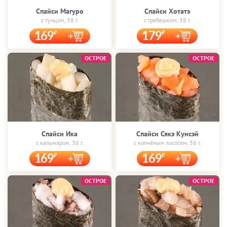
Спайси Магуро
Спайси Хотатэ
с тунцом, 38 г.
с гребешком, 38 г.
169
179
ОСТРОЕ
ОСТРОЕ
Спайси Ика
Спайси Сякэ Кунсэй
с кальмаром, 38 г.
с копчёным лососем, 38 г.
169
169
ОСТРОЕ
ОСТРОЕ