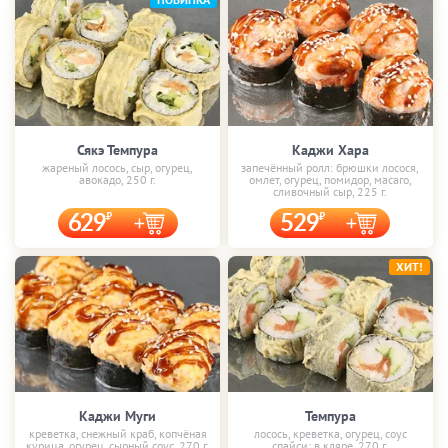
Сякэ Темпура
Каджи Хара
жареный лосось, сыр, огурец,
запечённый ролл: брюшки лосося,
авокадо, 250 г.
омлет, огурец, помидор, масаго,
сливочный сыр, 225 г.
629
529
ХИТ!
Каджи Муги
Темпура
креветка, снежный краб, копчёная
лосось, креветка, огурец, соус
курица, огурец, сырный соус, 270 г.
спайси; в кляре, 270 г.