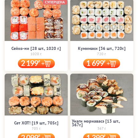
СУПЕРЦЕНА
Сейко-ни [28 шт., 1020 г.]
Кумимаки [36 шт., 720г.]
1020 г.
720 г.
2 199
1 699
Унаги мориавасэ [13 шт.,
Сет ХОТ! [19 шт., 705г.]
367г.]
705 г.
367 г.