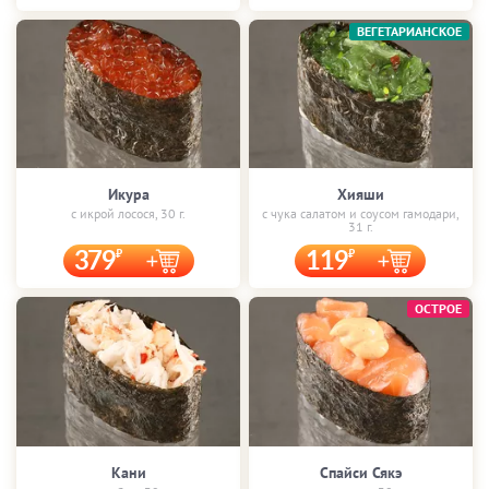
ВЕГЕТАРИАНСКОЕ
Икура
Хияши
с икрой лосося, 30 г.
с чука салатом и соусом гамодари,
31 г.
379
119
ОСТРОЕ
Кани
Спайси Сякэ