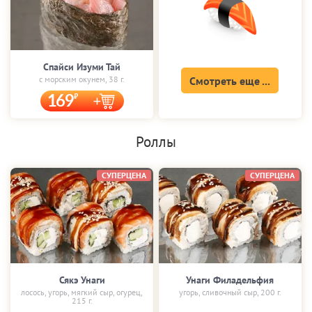
Спайси Изуми Тай
с морским окунем, 38 г.
Смотреть еще ...
169
Роллы
СУПЕРЦЕНА
СУПЕРЦЕНА
Сякэ Унаги
Унаги Филадельфия
лосось, угорь, мягкий сыр, огурец,
угорь, сливочный сыр, 200 г.
215 г.