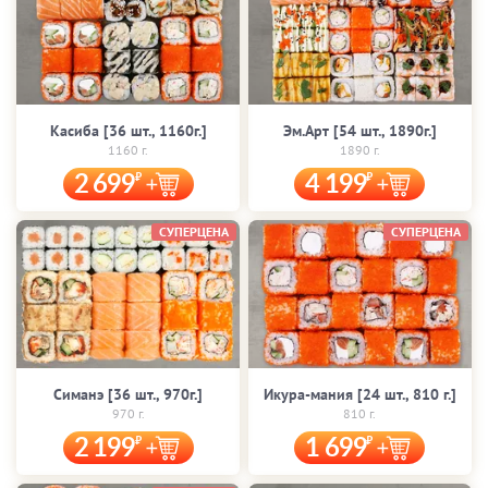
Касиба [36 шт., 1160г.]
Эм.Арт [54 шт., 1890г.]
1160 г.
1890 г.
2 699
4 199
СУПЕРЦЕНА
СУПЕРЦЕНА
Симанэ [36 шт., 970г.]
Икура-мания [24 шт., 810 г.]
970 г.
810 г.
2 199
1 699