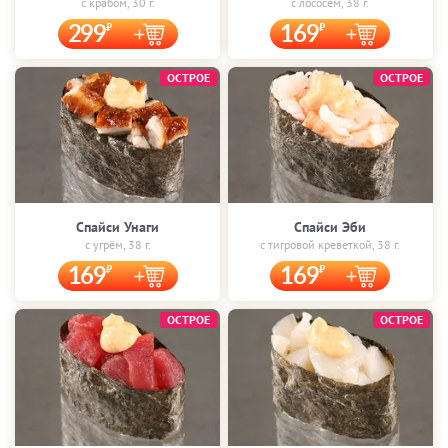
с крабом, 30 г.
с лососем, 38 г.
299
169
ОСТРОЕ
ОСТРОЕ
Спайси Унаги
Спайси Эби
с угрём, 38 г.
с тигровой креветкой, 38 г.
169
169
ОСТРОЕ
ОСТРОЕ