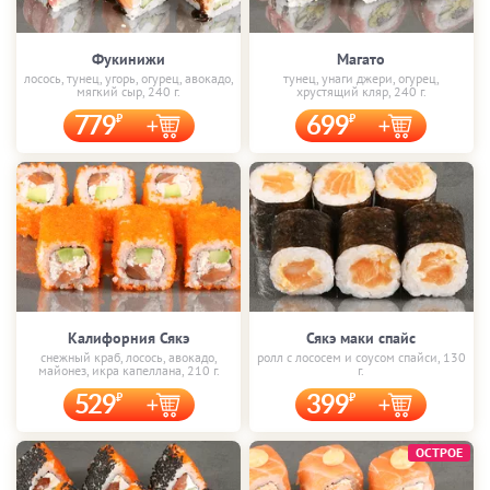
Фукинижи
Магато
лосось, тунец, угорь, огурец, авокадо,
тунец, унаги джери, огурец,
мягкий сыр, 240 г.
хрустящий кляр, 240 г.
779
699
Калифорния Сякэ
Сякэ маки спайс
снежный краб, лосось, авокадо,
ролл с лососем и соусом спайси, 130
майонез, икра капеллана, 210 г.
г.
529
399
ОСТРОЕ