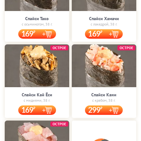
Спайси Тако
Спайси Хамачи
с осьминогом, 38 г.
с лакедрой, 38 г.
169
169
ОСТРОЕ
ОСТРОЕ
Спайси Кай Ёси
Спайси Кани
с мидиями, 38 г.
с крабом, 38 г.
169
299
ОСТРОЕ