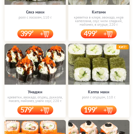
Сякэ маки
Китами
ролл с лососем, 110 г.
креветка в кляре, авокадо, икра
капеллана, соус чили сладкий,
майонез; в огурце, 220 г.
399
499
ХИТ!
Умаджи
Каппа маки
креветки, авокадо, огурец, руккола,
ролл с огурцом, 110 г.
масаго, майонез, унаги соус, 220 г.
579
199