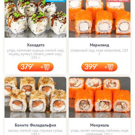
Хокадатэ
Мериленд
угорь, копченая курица, мягкий сыр,
сливочный сыр, икра капеллана, 185
огурец, кунжут, масаго, унаги соус,
г.
205 г.
379
399
Бонито Филадельфия
Монреаль
лосось, мягкий сыр, стружка тунца,
угорь, омлет, помидор, майонез, икра
180 г.
капеллана, 205 г.