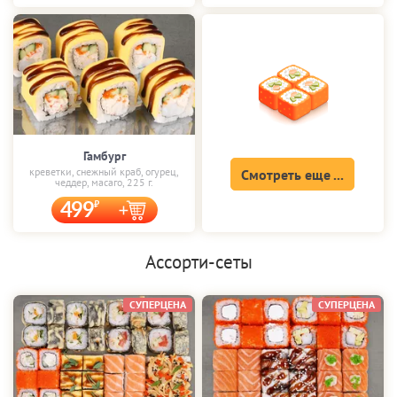
Гамбург
креветки, снежный краб, огурец,
Смотреть еще ...
чеддер, масаго, 225 г.
499
Ассорти-сеты
СУПЕРЦЕНА
СУПЕРЦЕНА