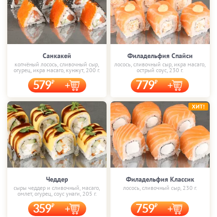
Санкакей
Филадельфия Спайси
копчёный лосось, сливочный сыр,
лосось, сливочный сыр, икра масаго,
огурец, икра масаго, кунжут, 200 г.
острый соус, 230 г.
579
779
ХИТ!
Чеддер
Филадельфия Классик
сыры чеддер и сливочный, масаго,
лосось, сливочный сыр, 230 г.
омлет, огурец, соус унаги, 205 г.
359
759