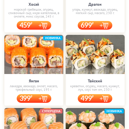
Хосэй
Драгон
морской гребешок, огурец,
угорь, кунжут, авокадо, огурец,
сливочный сыр, икра капеллана, в
мягкий сыр, масаго, 230 г.
омлете, микс соусов, 245 г.
459
699
НОВИНКА
Янган
Тайский
лакедра, авокадо, омлет, масаго,
креветки, огурец, масаго, кунжут,
трюфельный соус, 195 г.
лук, соус том ям, 230 г.
399
499
СУПЕРЦЕНА
НОВИНКА