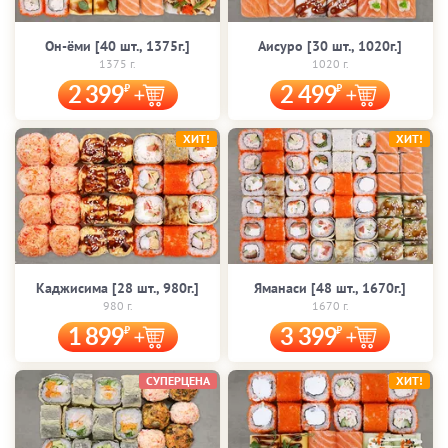
Он-ёми [40 шт., 1375г.]
Аисуро [30 шт., 1020г.]
1375 г.
1020 г.
2 399
2 499
ХИТ!
ХИТ!
Каджисима [28 шт., 980г.]
Яманаси [48 шт., 1670г.]
980 г.
1670 г.
1 899
3 399
СУПЕРЦЕНА
ХИТ!