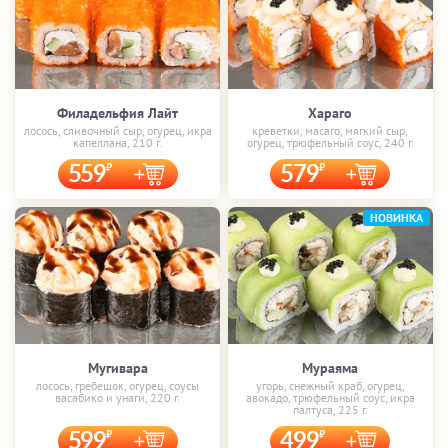
Филадельфия Лайт
Хараго
лосось, сливочный сыр, огурец, икра
креветки, масаго, мягкий сыр,
капеллана, 210 г.
огурец, трюфельный соус, 240 г.
559
579
НОВИНКА
Мугивара
Мураяма
лосось, гребешок, огурец, соусы
угорь, снежный краб, огурец,
васабико и унаги, 220 г.
авокадо, трюфельный соус, икра
палтуса, 225 г.
599
499