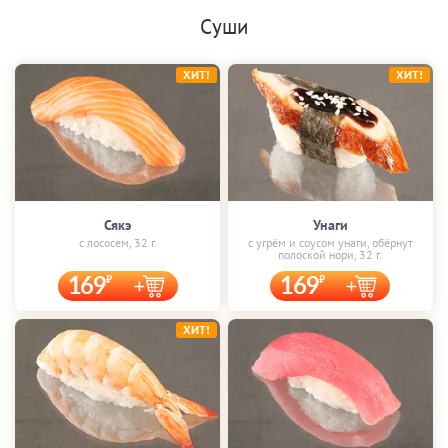
Суши
ХИТ!
ХИТ!
Сякэ
Унаги
с лососем, 32 г.
с угрём и соусом унаги, обёрнут
полоской нори, 32 г.
169
169
ХИТ!