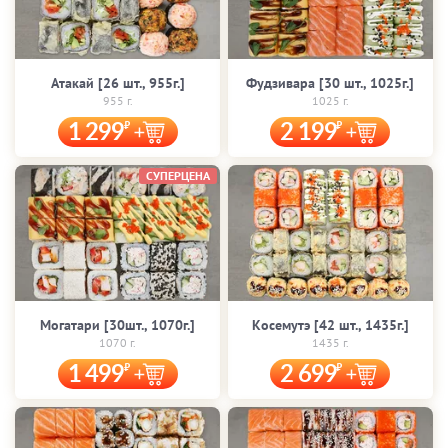
Атакай [26 шт., 955г.]
Фудзивара [30 шт., 1025г.]
955 г.
1025 г.
1 299
2 199
СУПЕРЦЕНА
Могатари [30шт., 1070г.]
Косемутэ [42 шт., 1435г.]
1070 г.
1435 г.
1 499
2 699