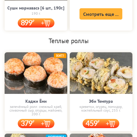
Суши мориавасэ [6 шт., 190г.]
190 г.
Смотреть еще ...
899
Теплые роллы
ХИТ!
Каджи Ёми
Эби Темпура
запечённый ролл: снежный краб,
креветки, огурец, помидор,
сливочный сыр, огурцы, майонез,
коктейльный соус, 255 г.
200 г.
379
459
НОВИНКА