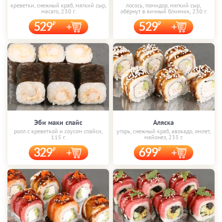
креветки, снежный краб, мягкий сыр,
лосось, помидор, мягкий сыр,
масаго, 230 г.
обёрнут в яичный блинчик, 230 г.
529
529
Эби маки спайс
Аляска
ролл с креветкой и соусом спайси,
угорь, снежный краб, авокадо, омлет,
115 г.
майонез, 235 г.
329
699