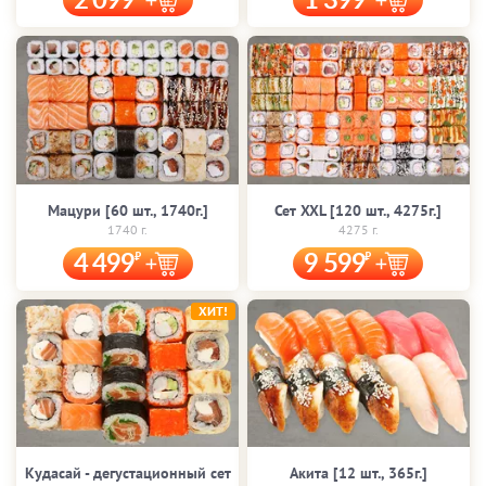
2 099
1 399
Мацури [60 шт., 1740г.]
Сет XXL [120 шт., 4275г.]
1740 г.
4275 г.
4 499
9 599
ХИТ!
Кудасай - дегустационный сет
Акита [12 шт., 365г.]