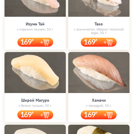
Изуми Тай
Тако
с морским окунем, 30 г.
с осьминогом, обёрнут полоской
нори, 30 г.
169
169
Широй Магуро
Хамачи
с белым тунцом, 30 г.
с лакедрой, 30 г.
169
169