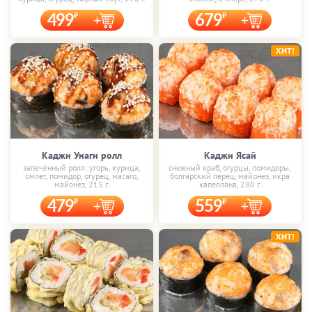
499
679
ХИТ!
Каджи Унаги ролл
Каджи Ясай
запечённый ролл: угорь, курица,
снежный краб, огурцы, помидоры,
омлет, помидор, огурец, масаго,
болгарский перец, майонез, икра
майонез, 215 г.
капеллана, 280 г.
479
559
ХИТ!