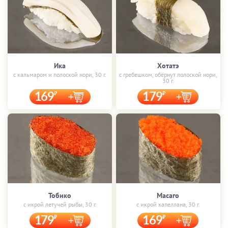
Ика
Хотатэ
с кальмаром и полоской нори, 30 г.
с гребешком, обёрнут полоской нори,
30 г.
169
179
Тобико
Масаго
с икрой летучей рыбы, 30 г.
с икрой капеллана, 30 г.
179
169