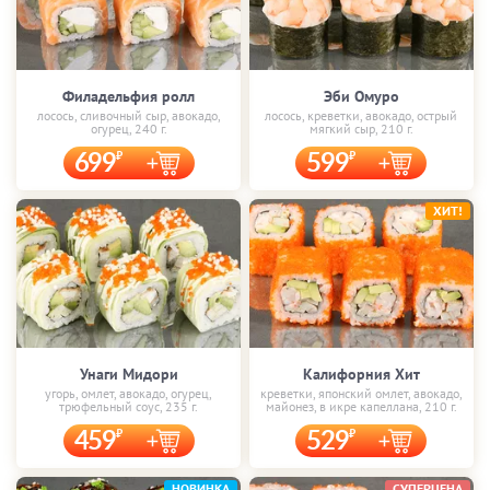
Филадельфия ролл
Эби Омуро
лосось, сливочный сыр, авокадо,
лосось, креветки, авокадо, острый
огурец, 240 г.
мягкий сыр, 210 г.
699
599
ХИТ!
Унаги Мидори
Калифорния Хит
угорь, омлет, авокадо, огурец,
креветки, японский омлет, авокадо,
трюфельный соус, 235 г.
майонез, в икре капеллана, 210 г.
459
529
НОВИНКА
СУПЕРЦЕНА