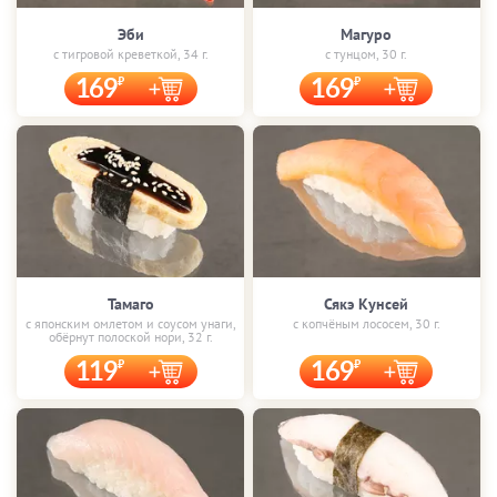
Эби
Магуро
с тигровой креветкой, 34 г.
с тунцом, 30 г.
169
169
Тамаго
Сякэ Кунсей
с японским омлетом и соусом унаги,
с копчёным лососем, 30 г.
обёрнут полоской нори, 32 г.
119
169