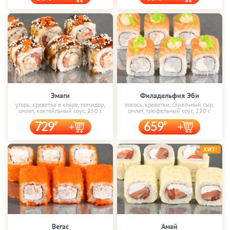
Эмаги
Филадельфия Эби
угорь, креветка в кляре, помидор,
лосось, креветки, сливочный сыр,
омлет, коктейльный соус, 250 г.
омлет, трюфельный соус, 220 г.
729
659
ХИТ!
Вегас
Амай