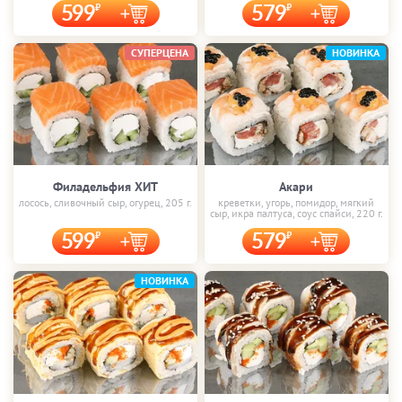
599
579
СУПЕРЦЕНА
НОВИНКА
Филадельфия ХИТ
Акари
лосось, сливочный сыр, огурец, 205 г.
креветки, угорь, помидор, мягкий
сыр, икра палтуса, соус спайси, 220 г.
599
579
НОВИНКА