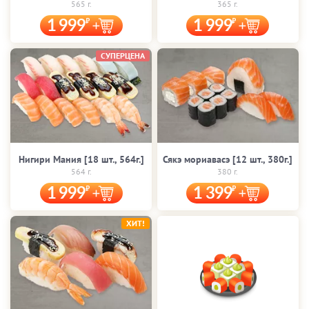
565 г.
365 г.
1 999
1 999
СУПЕРЦЕНА
Нигири Мания [18 шт., 564г.]
Сякэ мориавасэ [12 шт., 380г.]
564 г.
380 г.
1 999
1 399
ХИТ!