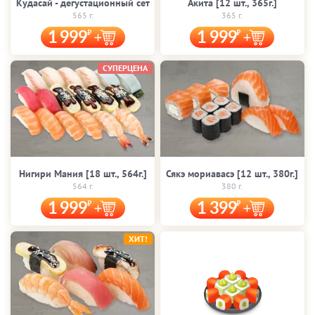
Кудасай - дегустационный сет
Акита [12 шт., 365г.]
565 г.
365 г.
1 999
1 999
СУПЕРЦЕНА
Нигири Мания [18 шт., 564г.]
Сякэ мориавасэ [12 шт., 380г.]
564 г.
380 г.
1 999
1 399
ХИТ!