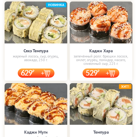
НОВИНКА
Сякэ Темпура
Каджи Хара
жареный лосось, сыр, огурец,
запечённый ролл: брюшки лосося,
авокадо, 250 г.
омлет, огурец, помидор, масаго,
сливочный сыр, 225 г.
629
529
ХИТ!
Каджи Муги
Темпура