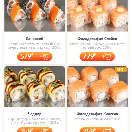
Санкакей
Филадельфия Спайси
копчёный лосось, сливочный сыр,
лосось, сливочный сыр, икра масаго,
огурец, икра масаго, кунжут, 200 г.
острый соус, 230 г.
579
779
ХИТ!
Чеддер
Филадельфия Классик
сыры чеддер и сливочный, масаго,
лосось, сливочный сыр, 230 г.
омлет, огурец, соус унаги, 205 г.
359
759