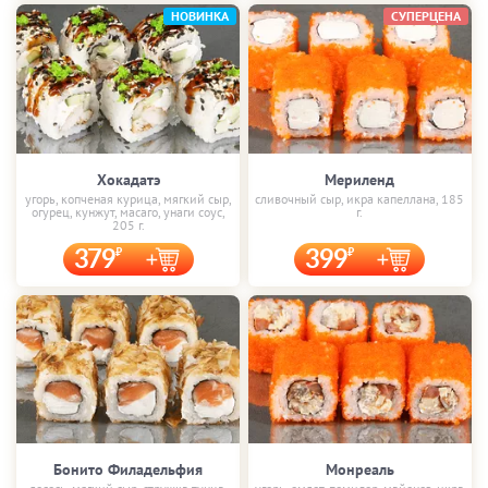
НОВИНКА
СУПЕРЦЕНА
Хокадатэ
Мериленд
угорь, копченая курица, мягкий сыр,
сливочный сыр, икра капеллана, 185
огурец, кунжут, масаго, унаги соус,
г.
205 г.
379
399
Бонито Филадельфия
Монреаль