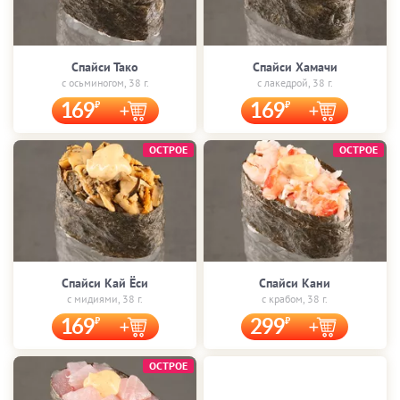
Спайси Тако
Спайси Хамачи
с осьминогом, 38 г.
с лакедрой, 38 г.
169
169
ОСТРОЕ
ОСТРОЕ
Спайси Кай Ёси
Спайси Кани
с мидиями, 38 г.
с крабом, 38 г.
169
299
ОСТРОЕ