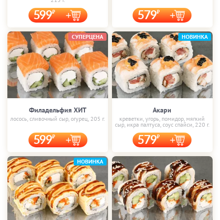
599
579
СУПЕРЦЕНА
НОВИНКА
Филадельфия ХИТ
Акари
лосось, сливочный сыр, огурец, 205 г.
креветки, угорь, помидор, мягкий
сыр, икра палтуса, соус спайси, 220 г.
599
579
НОВИНКА