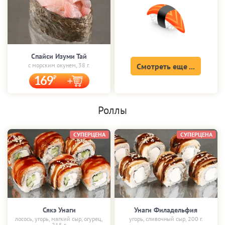
Спайси Изуми Тай
с морским окунем, 38 г.
Смотреть еще ...
169
Роллы
СУПЕРЦЕНА
СУПЕРЦЕНА
Сякэ Унаги
Унаги Филадельфия
лосось, угорь, мягкий сыр, огурец,
угорь, сливочный сыр, 200 г.
215 г.