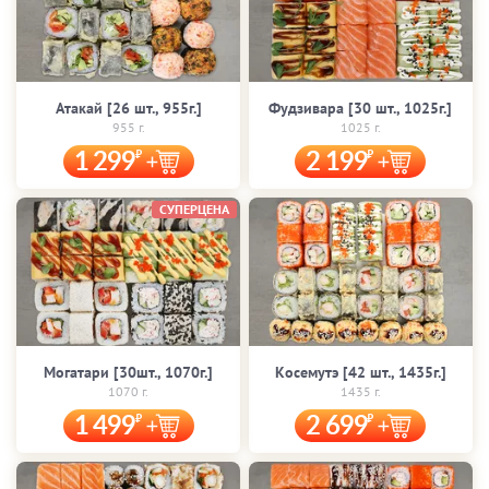
Атакай [26 шт., 955г.]
Фудзивара [30 шт., 1025г.]
955 г.
1025 г.
1 299
2 199
СУПЕРЦЕНА
Могатари [30шт., 1070г.]
Косемутэ [42 шт., 1435г.]
1070 г.
1435 г.
1 499
2 699