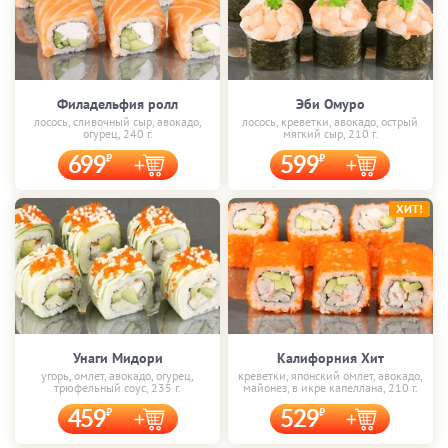
Филадельфия ролл
Эби Омуро
лосось, сливочный сыр, авокадо,
лосось, креветки, авокадо, острый
огурец, 240 г.
мягкий сыр, 210 г.
699
599
ХИТ!
Унаги Мидори
Калифорния Хит
угорь, омлет, авокадо, огурец,
креветки, японский омлет, авокадо,
трюфельный соус, 235 г.
майонез, в икре капеллана, 210 г.
459
529