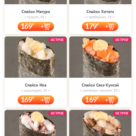
Спайси Магуро
Спайси Хотатэ
с тунцом, 38 г.
с гребешком, 38 г.
169
179
ОСТРОЕ
ОСТРОЕ
Спайси Ика
Спайси Сякэ Кунсэй
с кальмаром, 38 г.
с копчёным лососем, 38 г.
169
169
ОСТРОЕ
ОСТРОЕ