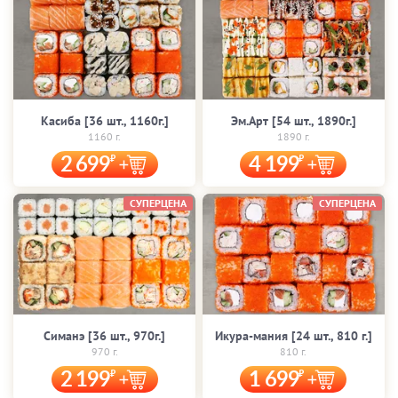
Касиба [36 шт., 1160г.]
Эм.Арт [54 шт., 1890г.]
1160 г.
1890 г.
2 699
4 199
СУПЕРЦЕНА
СУПЕРЦЕНА
Симанэ [36 шт., 970г.]
Икура-мания [24 шт., 810 г.]
970 г.
810 г.
2 199
1 699