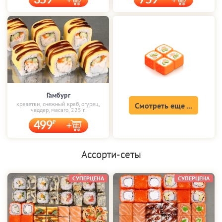
Гамбург
креветки, снежный краб, огурец,
Смотреть еще ...
чеддер, масаго, 225 г.
499
Ассорти-сеты
СУПЕРЦЕНА
СУПЕРЦЕНА