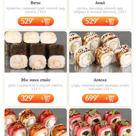
Вегас
Амай
креветки, снежный краб, мягкий сыр,
лосось, помидор, мягкий сыр,
масаго, 230 г.
обёрнут в яичный блинчик, 230 г.
529
529
Эби маки спайс
Аляска
ролл с креветкой и соусом спайси,
угорь, снежный краб, авокадо, омлет,
115 г.
майонез, 235 г.
329
699