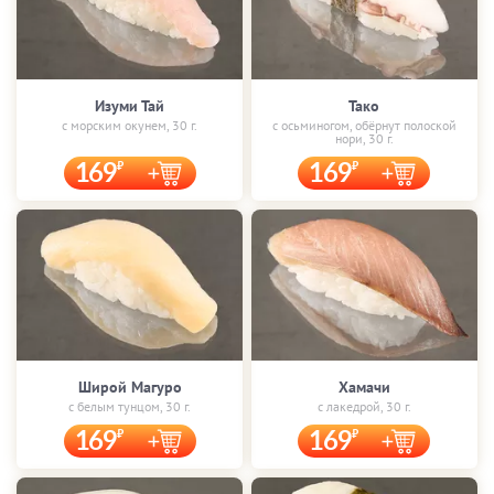
Изуми Тай
Тако
с морским окунем, 30 г.
с осьминогом, обёрнут полоской
нори, 30 г.
169
169
Широй Магуро
Хамачи
с белым тунцом, 30 г.
с лакедрой, 30 г.
169
169