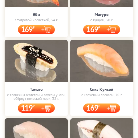
Эби
Магуро
с тигровой креветкой, 34 г.
с тунцом, 30 г.
169
169
Тамаго
Сякэ Кунсей
с японским омлетом и соусом унаги,
с копчёным лососем, 30 г.
обёрнут полоской нори, 32 г.
119
169