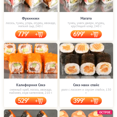
Фукинижи
Магато
лосось, тунец, угорь, огурец, авокадо,
тунец, унаги джери, огурец,
мягкий сыр, 240 г.
хрустящий кляр, 240 г.
779
699
Калифорния Сякэ
Сякэ маки спайс
снежный краб, лосось, авокадо,
ролл с лососем и соусом спайси, 130
майонез, икра капеллана, 210 г.
г.
529
399
ОСТРОЕ