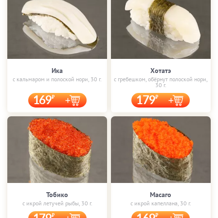
Ика
Хотатэ
с кальмаром и полоской нори, 30 г.
с гребешком, обёрнут полоской нори,
30 г.
169
179
Тобико
Масаго
с икрой летучей рыбы, 30 г.
с икрой капеллана, 30 г.