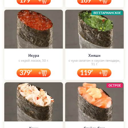
179
169
ВЕГЕТАРИАНСКОЕ
Икура
Хияши
с икрой лосося, 30 г.
с чука салатом и соусом гамодари,
31 г.
379
119
ОСТРОЕ