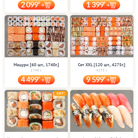
2 099
1 399
Мацури [60 шт., 1740г.]
Сет XXL [120 шт., 4275г.]
1740 г.
4275 г.
4 499
9 599
ХИТ!