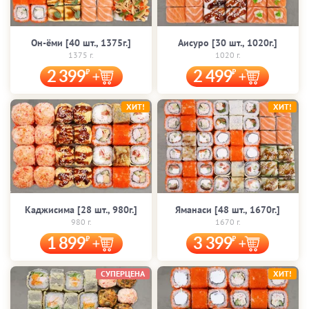
Он-ёми [40 шт., 1375г.]
Аисуро [30 шт., 1020г.]
1375 г.
1020 г.
2 399
2 499
ХИТ!
ХИТ!
Каджисима [28 шт., 980г.]
Яманаси [48 шт., 1670г.]
980 г.
1670 г.
1 899
3 399
СУПЕРЦЕНА
ХИТ!