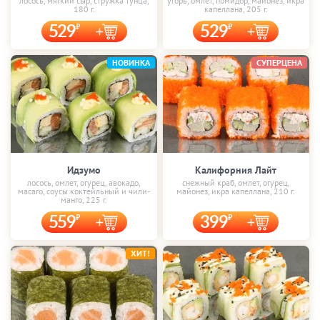
лосось, мягкий сыр, стружка тунца,
угорь, омлет, помидор, майонез, икра
180 г.
капеллана, 205 г.
529
529
НОВИНКА
СУПЕРЦЕНА
Идзумо
Калифорния Лайт
лосось, омлет, огурец, авокадо,
снежный краб, омлет, огурец,
масаго, соусы коктейльный и чили-
майонез, икра капеллана, 210 г.
манго, 225 г.
559
399
ХИТ!