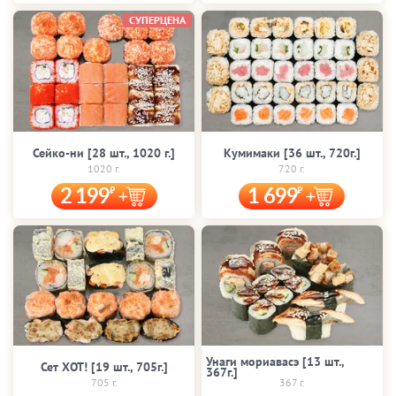
СУПЕРЦЕНА
Сейко-ни [28 шт., 1020 г.]
Кумимаки [36 шт., 720г.]
1020 г.
720 г.
2 199
1 699
Унаги мориавасэ [13 шт.,
Сет ХОТ! [19 шт., 705г.]
367г.]
705 г.
367 г.