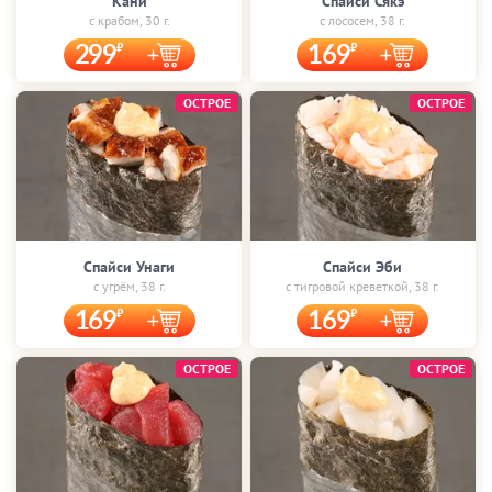
Кани
Спайси Сякэ
с крабом, 30 г.
с лососем, 38 г.
299
169
ОСТРОЕ
ОСТРОЕ
Спайси Унаги
Спайси Эби
с угрём, 38 г.
с тигровой креветкой, 38 г.
169
169
ОСТРОЕ
ОСТРОЕ