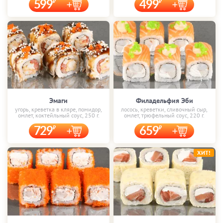
599
499
Эмаги
Филадельфия Эби
угорь, креветка в кляре, помидор,
лосось, креветки, сливочный сыр,
омлет, коктейльный соус, 250 г.
омлет, трюфельный соус, 220 г.
729
659
ХИТ!