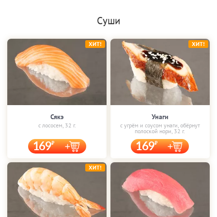
Суши
ХИТ!
ХИТ!
Сякэ
Унаги
с лососем, 32 г.
с угрём и соусом унаги, обёрнут
полоской нори, 32 г.
169
169
ХИТ!