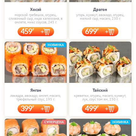
Хосэй
Драгон
морской гребешок, огурец,
угорь, кунжут, авокадо, огурец,
сливочный сыр, икра капеллана, в
мягкий сыр, масаго, 230 г.
омлете, микс соусов, 245 г.
459
699
НОВИНКА
Янган
Тайский
лакедра, авокадо, омлет, масаго,
креветки, огурец, масаго, кунжут,
трюфельный соус, 195 г.
лук, соус том ям, 230 г.
399
499
СУПЕРЦЕНА
НОВИНКА