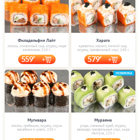
Филадельфия Лайт
Хараго
лосось, сливочный сыр, огурец, икра
креветки, масаго, мягкий сыр,
капеллана, 210 г.
огурец, трюфельный соус, 240 г.
559
579
НОВИНКА
Мугивара
Мураяма
лосось, гребешок, огурец, соусы
угорь, снежный краб, огурец,
васабико и унаги, 220 г.
авокадо, трюфельный соус, икра
палтуса, 225 г.