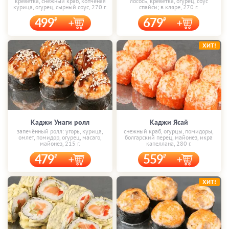
креветка, снежный краб, копчёная
лосось, креветка, огурец, соус
курица, огурец, сырный соус, 270 г.
спайси; в кляре, 270 г.
499
679
ХИТ!
Каджи Унаги ролл
Каджи Ясай
запечённый ролл: угорь, курица,
снежный краб, огурцы, помидоры,
омлет, помидор, огурец, масаго,
болгарский перец, майонез, икра
майонез, 215 г.
капеллана, 280 г.
479
559
ХИТ!