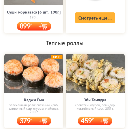
Суши мориавасэ [6 шт., 190г.]
190 г.
Смотреть еще ...
899
Теплые роллы
ХИТ!
Каджи Ёми
Эби Темпура
запечённый ролл: снежный краб,
креветки, огурец, помидор,
сливочный сыр, огурцы, майонез,
коктейльный соус, 255 г.
200 г.
379
459