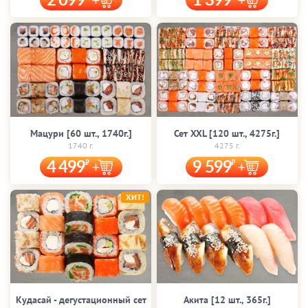
2 099
1 399
Мацури [60 шт., 1740г.]
Сет XXL [120 шт., 4275г.]
1740 г.
4275 г.
4 499
9 599
ХИТ!
Кудасай - дегустационный сет
Акита [12 шт., 365г.]