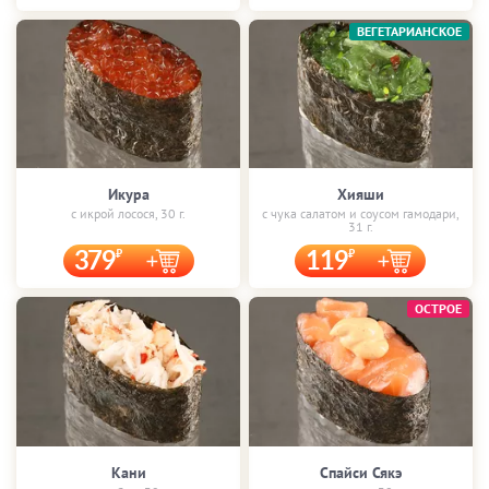
ВЕГЕТАРИАНСКОЕ
Икура
Хияши
с икрой лосося, 30 г.
с чука салатом и соусом гамодари,
31 г.
379
119
ОСТРОЕ
Кани
Спайси Сякэ