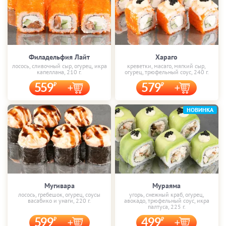
Филадельфия Лайт
Хараго
лосось, сливочный сыр, огурец, икра
креветки, масаго, мягкий сыр,
капеллана, 210 г.
огурец, трюфельный соус, 240 г.
559
579
НОВИНКА
Мугивара
Мураяма
лосось, гребешок, огурец, соусы
угорь, снежный краб, огурец,
васабико и унаги, 220 г.
авокадо, трюфельный соус, икра
палтуса, 225 г.
599
499