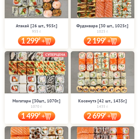
Атакай [26 шт., 955г.]
Фудзивара [30 шт., 1025г.]
955 г.
1025 г.
1 299
2 199
СУПЕРЦЕНА
Могатари [30шт., 1070г.]
Косемутэ [42 шт., 1435г.]
1070 г.
1435 г.
1 499
2 699