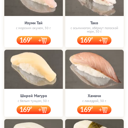
Изуми Тай
Тако
с морским окунем, 30 г.
с осьминогом, обёрнут полоской
нори, 30 г.
169
169
Широй Магуро
Хамачи
с белым тунцом, 30 г.
с лакедрой, 30 г.
169
169