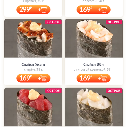
с крабом, 30 г.
с лососем, 38 г.
299
169
ОСТРОЕ
ОСТРОЕ
Спайси Унаги
Спайси Эби
с угрём, 38 г.
с тигровой креветкой, 38 г.
169
169
ОСТРОЕ
ОСТРОЕ