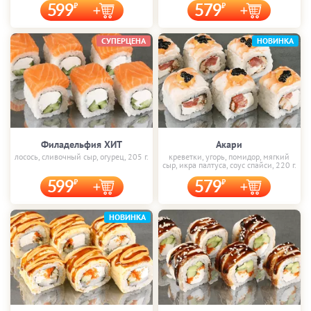
599
579
СУПЕРЦЕНА
НОВИНКА
Филадельфия ХИТ
Акари
лосось, сливочный сыр, огурец, 205 г.
креветки, угорь, помидор, мягкий
сыр, икра палтуса, соус спайси, 220 г.
599
579
НОВИНКА