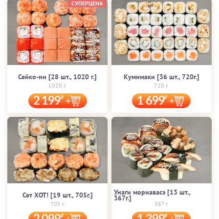
СУПЕРЦЕНА
Сейко-ни [28 шт., 1020 г.]
Кумимаки [36 шт., 720г.]
1020 г.
720 г.
2 199
1 699
Унаги мориавасэ [13 шт.,
Сет ХОТ! [19 шт., 705г.]
367г.]
705 г.
367 г.