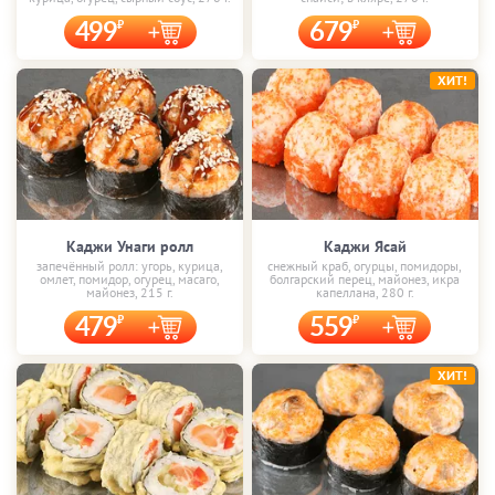
499
679
ХИТ!
Каджи Унаги ролл
Каджи Ясай
запечённый ролл: угорь, курица,
снежный краб, огурцы, помидоры,
омлет, помидор, огурец, масаго,
болгарский перец, майонез, икра
майонез, 215 г.
капеллана, 280 г.
479
559
ХИТ!