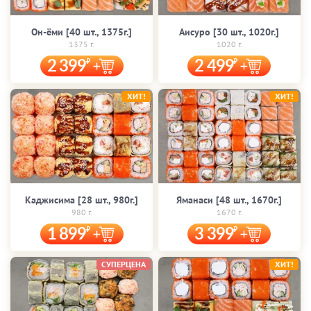
Он-ёми [40 шт., 1375г.]
Аисуро [30 шт., 1020г.]
1375 г.
1020 г.
2 399
2 499
ХИТ!
ХИТ!
Каджисима [28 шт., 980г.]
Яманаси [48 шт., 1670г.]
980 г.
1670 г.
1 899
3 399
СУПЕРЦЕНА
ХИТ!