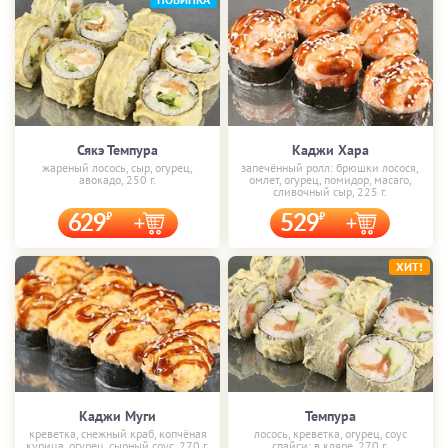
Сякэ Темпура
Каджи Хара
жареный лосось, сыр, огурец,
запечённый ролл: брюшки лосося,
авокадо, 250 г.
омлет, огурец, помидор, масаго,
сливочный сыр, 225 г.
629
529
ХИТ!
Каджи Муги
Темпура
креветка, снежный краб, копчёная
лосось, креветка, огурец, соус
курица, огурец, сырный соус, 270 г.
спайси; в кляре, 270 г.