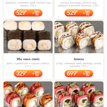
креветки, снежный краб, мягкий сыр,
лосось, помидор, мягкий сыр,
масаго, 230 г.
обёрнут в яичный блинчик, 230 г.
529
529
Эби маки спайс
Аляска
ролл с креветкой и соусом спайси,
угорь, снежный краб, авокадо, омлет,
115 г.
майонез, 235 г.
329
699