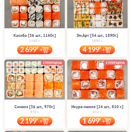
Касиба [36 шт., 1160г.]
Эм.Арт [54 шт., 1890г.]
1160 г.
1890 г.
2 699
4 199
СУПЕРЦЕНА
СУПЕРЦЕНА
Симанэ [36 шт., 970г.]
Икура-мания [24 шт., 810 г.]
970 г.
810 г.
2 199
1 699