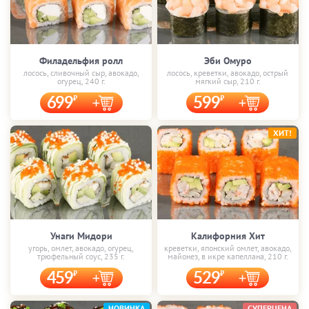
Филадельфия ролл
Эби Омуро
лосось, сливочный сыр, авокадо,
лосось, креветки, авокадо, острый
огурец, 240 г.
мягкий сыр, 210 г.
699
599
ХИТ!
Унаги Мидори
Калифорния Хит
угорь, омлет, авокадо, огурец,
креветки, японский омлет, авокадо,
трюфельный соус, 235 г.
майонез, в икре капеллана, 210 г.
459
529
НОВИНКА
СУПЕРЦЕНА