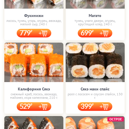
Фукинижи
Магато
лосось, тунец, угорь, огурец, авокадо,
тунец, унаги джери, огурец,
мягкий сыр, 240 г.
хрустящий кляр, 240 г.
779
699
Калифорния Сякэ
Сякэ маки спайс
снежный краб, лосось, авокадо,
ролл с лососем и соусом спайси, 130
майонез, икра капеллана, 210 г.
г.
529
399
ОСТРОЕ