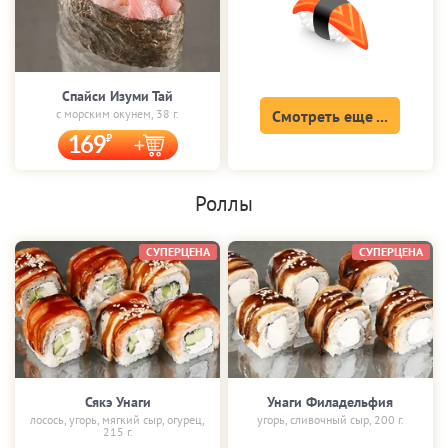
Спайси Изуми Тай
с морским окунем, 38 г.
Смотреть еще ...
169
Роллы
СУПЕРЦЕНА
СУПЕРЦЕНА
Сякэ Унаги
Унаги Филадельфия
лосось, угорь, мягкий сыр, огурец,
угорь, сливочный сыр, 200 г.
215 г.