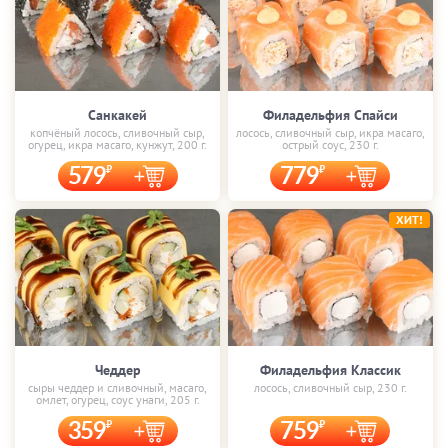
Санкакей
Филадельфия Спайси
копчёный лосось, сливочный сыр,
лосось, сливочный сыр, икра масаго,
огурец, икра масаго, кунжут, 200 г.
острый соус, 230 г.
579
779
ХИТ!
Чеддер
Филадельфия Классик
сыры чеддер и сливочный, масаго,
лосось, сливочный сыр, 230 г.
омлет, огурец, соус унаги, 205 г.
359
759