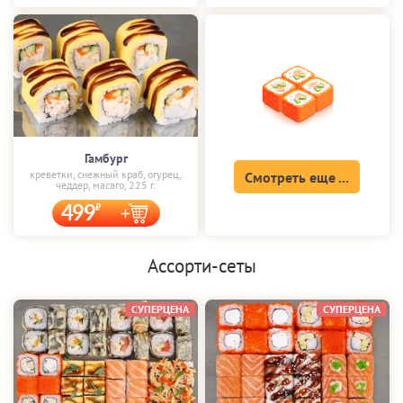
Гамбург
креветки, снежный краб, огурец,
Смотреть еще ...
чеддер, масаго, 225 г.
499
Ассорти-сеты
СУПЕРЦЕНА
СУПЕРЦЕНА