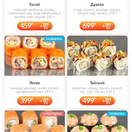
Хосэй
Драгон
морской гребешок, огурец,
угорь, кунжут, авокадо, огурец,
сливочный сыр, икра капеллана, в
мягкий сыр, масаго, 230 г.
омлете, микс соусов, 245 г.
459
699
НОВИНКА
Янган
Тайский
лакедра, авокадо, омлет, масаго,
креветки, огурец, масаго, кунжут,
трюфельный соус, 195 г.
лук, соус том ям, 230 г.
399
499
СУПЕРЦЕНА
НОВИНКА