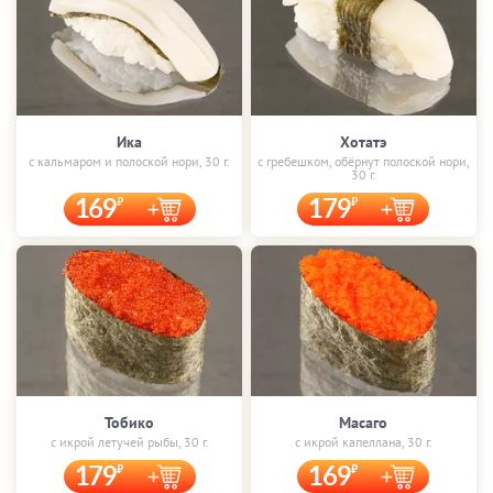
Ика
Хотатэ
с кальмаром и полоской нори, 30 г.
с гребешком, обёрнут полоской нори,
30 г.
169
179
Тобико
Масаго
с икрой летучей рыбы, 30 г.
с икрой капеллана, 30 г.
179
169