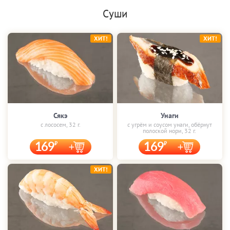
Суши
ХИТ!
ХИТ!
Сякэ
Унаги
с лососем, 32 г.
с угрём и соусом унаги, обёрнут
полоской нори, 32 г.
169
169
ХИТ!