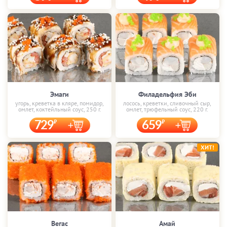
Эмаги
Филадельфия Эби
угорь, креветка в кляре, помидор,
лосось, креветки, сливочный сыр,
омлет, коктейльный соус, 250 г.
омлет, трюфельный соус, 220 г.
729
659
ХИТ!
Вегас
Амай