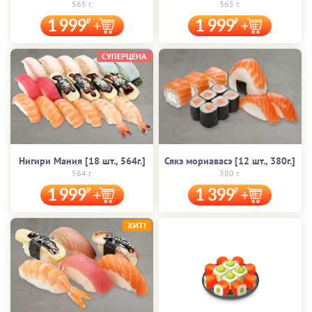
565 г.
365 г.
1 999
1 999
СУПЕРЦЕНА
Нигири Мания [18 шт., 564г.]
Сякэ мориавасэ [12 шт., 380г.]
564 г.
380 г.
1 999
1 399
ХИТ!