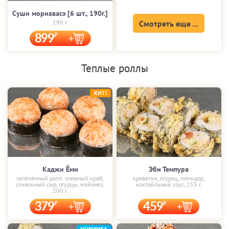
Суши мориавасэ [6 шт., 190г.]
190 г.
Смотреть еще ...
899
Теплые роллы
ХИТ!
Каджи Ёми
Эби Темпура
запечённый ролл: снежный краб,
креветки, огурец, помидор,
сливочный сыр, огурцы, майонез,
коктейльный соус, 255 г.
200 г.
379
459
НОВИНКА