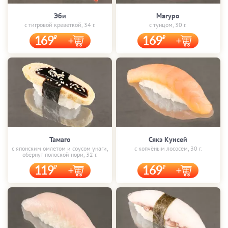
Эби
Магуро
с тигровой креветкой, 34 г.
с тунцом, 30 г.
169
169
Тамаго
Сякэ Кунсей
с японским омлетом и соусом унаги,
с копчёным лососем, 30 г.
обёрнут полоской нори, 32 г.
119
169