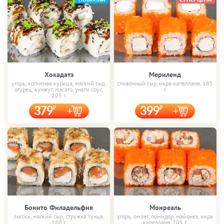
Хокадатэ
Мериленд
угорь, копченая курица, мягкий сыр,
сливочный сыр, икра капеллана, 185
огурец, кунжут, масаго, унаги соус,
г.
205 г.
379
399
Бонито Филадельфия
Монреаль
лосось, мягкий сыр, стружка тунца,
угорь, омлет, помидор, майонез, икра
180 г.
капеллана, 205 г.