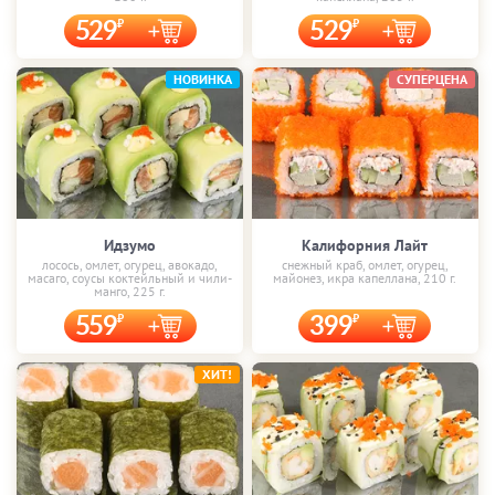
529
529
НОВИНКА
СУПЕРЦЕНА
Идзумо
Калифорния Лайт
лосось, омлет, огурец, авокадо,
снежный краб, омлет, огурец,
масаго, соусы коктейльный и чили-
майонез, икра капеллана, 210 г.
манго, 225 г.
559
399
ХИТ!