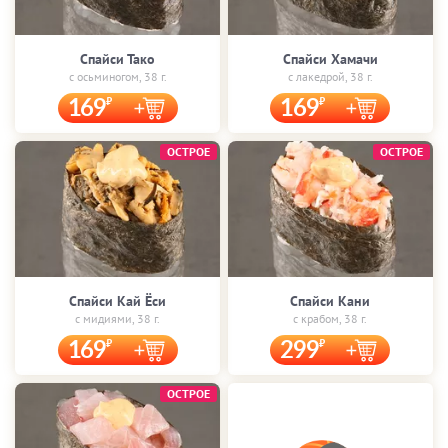
Спайси Тако
Спайси Хамачи
с осьминогом, 38 г.
с лакедрой, 38 г.
169
169
ОСТРОЕ
ОСТРОЕ
Спайси Кай Ёси
Спайси Кани
с мидиями, 38 г.
с крабом, 38 г.
169
299
ОСТРОЕ