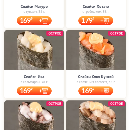
Спайси Магуро
Спайси Хотатэ
с тунцом, 38 г.
с гребешком, 38 г.
169
179
ОСТРОЕ
ОСТРОЕ
Спайси Ика
Спайси Сякэ Кунсэй
с кальмаром, 38 г.
с копчёным лососем, 38 г.
169
169
ОСТРОЕ
ОСТРОЕ