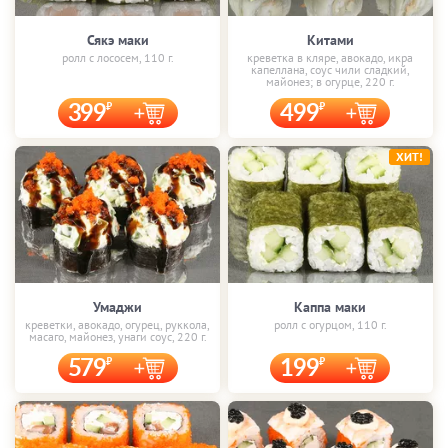
Сякэ маки
Китами
ролл с лососем, 110 г.
креветка в кляре, авокадо, икра
капеллана, соус чили сладкий,
майонез; в огурце, 220 г.
399
499
ХИТ!
Умаджи
Каппа маки
креветки, авокадо, огурец, руккола,
ролл с огурцом, 110 г.
масаго, майонез, унаги соус, 220 г.
579
199