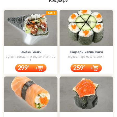
Кадзари
ХИТ!
Темаки Унаги
Кадзари каппа маки
с угрём, овощами и соусом Унаги, 70
огурец, икра масаго, 100 г.
г.
299
259