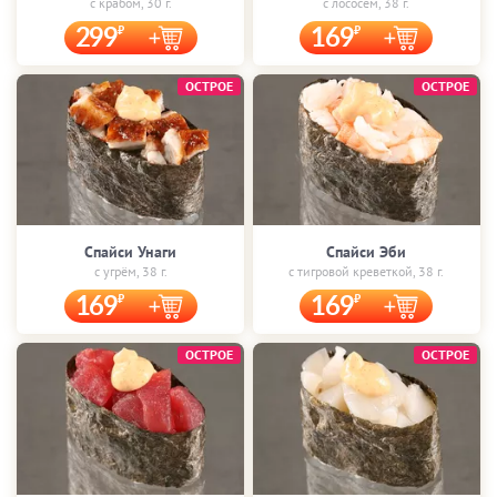
с крабом, 30 г.
с лососем, 38 г.
299
169
ОСТРОЕ
ОСТРОЕ
Спайси Унаги
Спайси Эби
с угрём, 38 г.
с тигровой креветкой, 38 г.
169
169
ОСТРОЕ
ОСТРОЕ