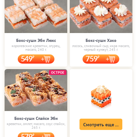
Бокс-суши Эби Люкс
Бокс-суши Хако
королевские креветки, огурец,
лосось, сливочный сыр, икра масаго,
масаго, 240 г.
черный кунжут, 245 г.
549
759
ОСТРОЕ
Бокс-суши Спайси Эби
креветки, омлет, масаго, соус спайси,
Смотреть еще ...
265 г.