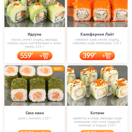
Идзумо
Калифорния Лайт
лосось, омлет, огурец, авокадо,
снежный краб, омлет, огурец,
масаго, соусы коктейльный и чили-
майонез, икра капеллана, 210 г.
манго, 225 г.
559
399
ХИТ!
Сякэ маки
Китами
ролл с лососем, 110 г.
креветка в кляре, авокадо, икра
капеллана, соус чили сладкий,
майонез; в огурце, 220 г.