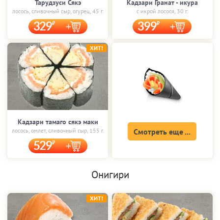
Тарудзуси Сякэ
Кадзари Гранат - икура
лосось, сливочный сыр, огурец, 45 г.
с икрой лосося, 30 г.
329
399
ХИТ!
Кадзари тамаго сякэ маки
лосось, омлет, сливочный сыр, 155 г.
Смотреть еще ...
529
Онигири
ХИТ!