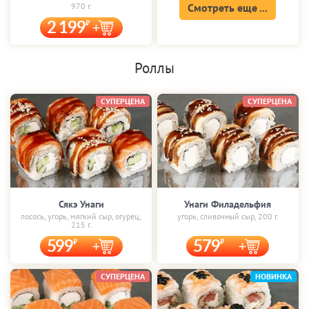
970 г.
Смотреть еще ...
2 199
Роллы
СУПЕРЦЕНА
СУПЕРЦЕНА
Сякэ Унаги
Унаги Филадельфия
лосось, угорь, мягкий сыр, огурец,
угорь, сливочный сыр, 200 г.
215 г.
599
579
СУПЕРЦЕНА
НОВИНКА