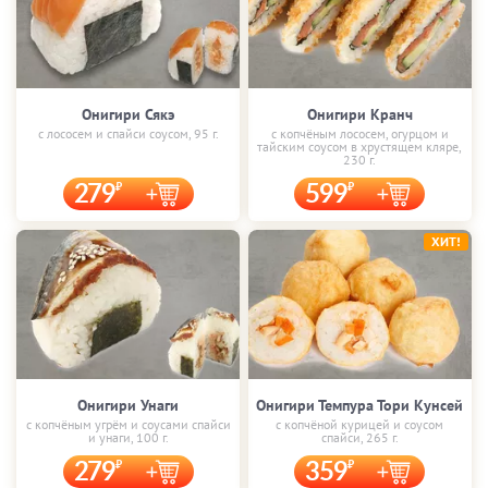
Онигири Сякэ
Онигири Кранч
с лососем и спайси соусом, 95 г.
с копчёным лососем, огурцом и
тайским соусом в хрустящем кляре,
230 г.
279
599
ХИТ!
Онигири Унаги
Онигири Темпура Тори Кунсей
с копчёным угрём и соусами спайси
с копчёной курицей и соусом
и унаги, 100 г.
спайси, 265 г.
279
359