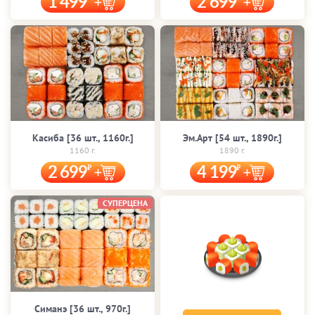
1 499
2 699
Касиба [36 шт., 1160г.]
Эм.Арт [54 шт., 1890г.]
1160 г.
1890 г.
2 699
4 199
СУПЕРЦЕНА
Симанэ [36 шт., 970г.]