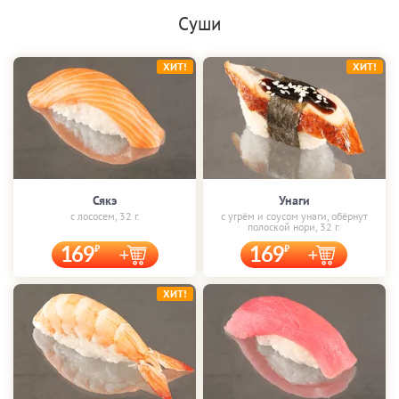
Суши
ХИТ!
ХИТ!
Сякэ
Унаги
с лососем, 32 г.
с угрём и соусом унаги, обёрнут
полоской нори, 32 г.
169
169
ХИТ!