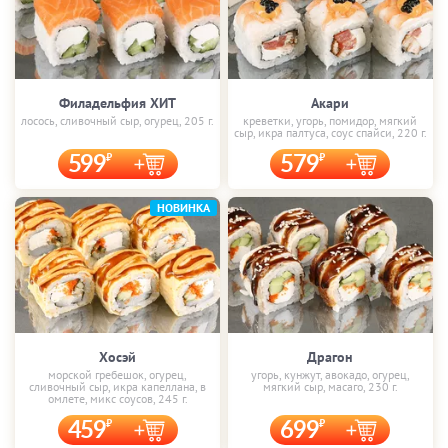
Филадельфия ХИТ
Акари
лосось, сливочный сыр, огурец, 205 г.
креветки, угорь, помидор, мягкий
сыр, икра палтуса, соус спайси, 220 г.
599
579
НОВИНКА
Хосэй
Драгон
морской гребешок, огурец,
угорь, кунжут, авокадо, огурец,
сливочный сыр, икра капеллана, в
мягкий сыр, масаго, 230 г.
омлете, микс соусов, 245 г.
459
699