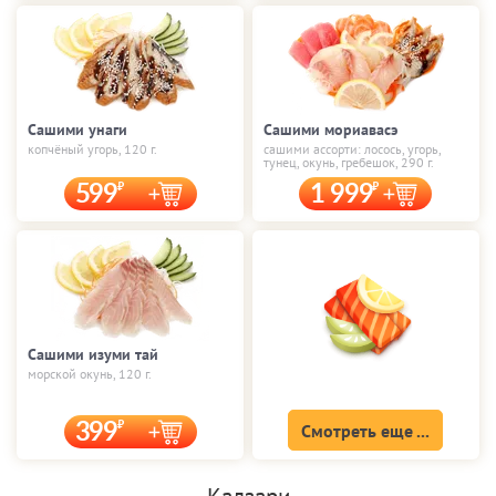
Сашими унаги
Сашими мориавасэ
копчёный угорь, 120 г.
сашими ассорти: лосось, угорь,
тунец, окунь, гребешок, 290 г.
599
1 999
Сашими изуми тай
морской окунь, 120 г.
399
Смотреть еще ...