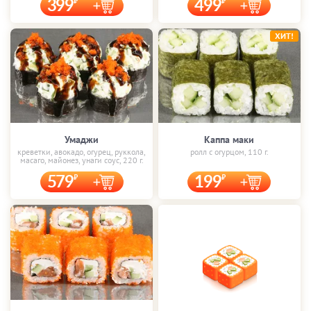
399
499
ХИТ!
Умаджи
Каппа маки
креветки, авокадо, огурец, руккола,
ролл с огурцом, 110 г.
масаго, майонез, унаги соус, 220 г.
579
199