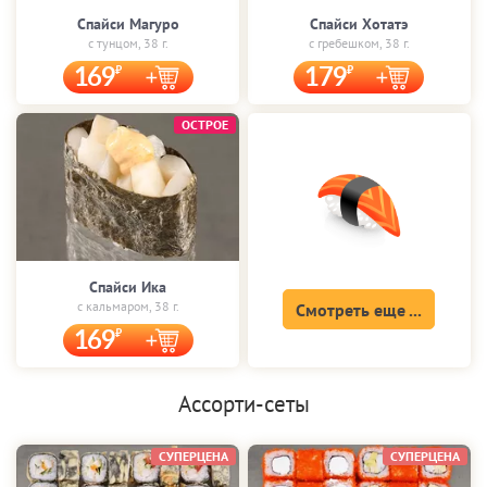
Спайси Магуро
Спайси Хотатэ
с тунцом, 38 г.
с гребешком, 38 г.
169
179
ОСТРОЕ
Спайси Ика
с кальмаром, 38 г.
Смотреть еще ...
169
Ассорти-сеты
СУПЕРЦЕНА
СУПЕРЦЕНА