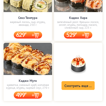
Сякэ Темпура
Каджи Хара
жареный лосось, сыр, огурец,
запечённый ролл: брюшки лосося,
авокадо, 250 г.
омлет, огурец, помидор, масаго,
сливочный сыр, 225 г.
629
529
Каджи Муги
креветка, снежный краб, копчёная
Смотреть еще ...
курица, огурец, сырный соус, 270 г.
499