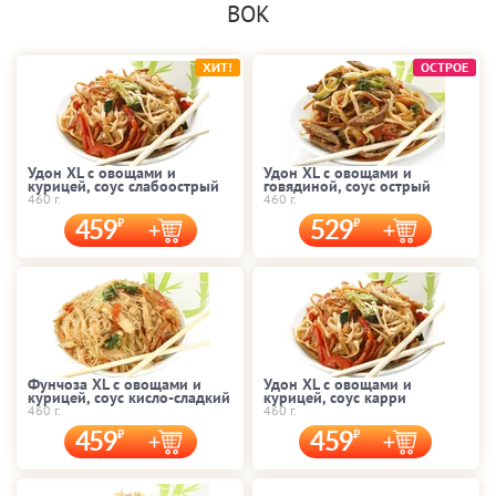
ВОК
ХИТ!
ОСТРОЕ
Удон XL с овощами и
Удон XL с овощами и
курицей, соус слабоострый
говядиной, соус острый
460 г.
460 г.
459
529
Фунчоза XL с овощами и
Удон XL с овощами и
курицей, соус кисло-сладкий
курицей, соус карри
460 г.
460 г.
459
459