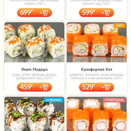
огурец, 240 г.
мягкий сыр, 210 г.
699
599
ХИТ!
Унаги Мидори
Калифорния Хит
угорь, омлет, авокадо, огурец,
креветки, японский омлет, авокадо,
трюфельный соус, 235 г.
майонез, в икре капеллана, 210 г.
459
529
НОВИНКА
СУПЕРЦЕНА