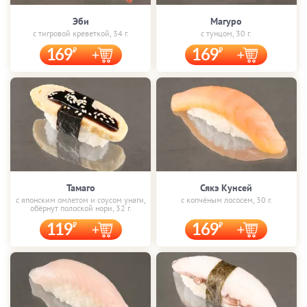
Эби
Магуро
с тигровой креветкой, 34 г.
с тунцом, 30 г.
169
169
Тамаго
Сякэ Кунсей
с японским омлетом и соусом унаги,
с копчёным лососем, 30 г.
обёрнут полоской нори, 32 г.
119
169