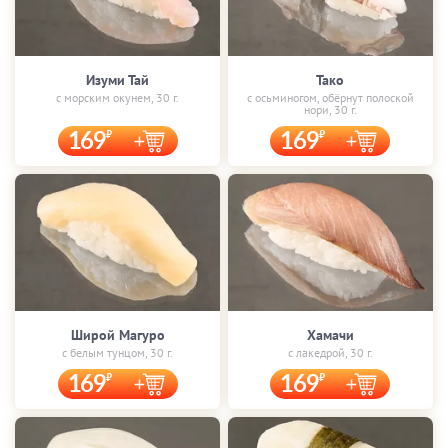
Изуми Тай
Тако
с морским окунем, 30 г.
с осьминогом, обёрнут полоской
нори, 30 г.
169
169
Широй Магуро
Хамачи
с белым тунцом, 30 г.
с лакедрой, 30 г.
169
169