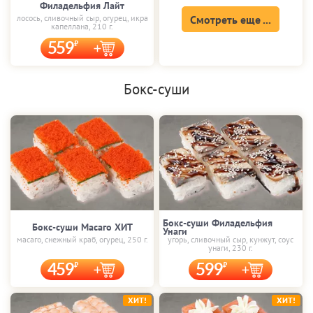
Филадельфия Лайт
лосось, сливочный сыр, огурец, икра
Смотреть еще ...
капеллана, 210 г.
559
Бокс-суши
Бокс-суши Филадельфия
Бокс-суши Масаго ХИТ
Унаги
масаго, снежный краб, огурец, 250 г.
угорь, сливочный сыр, кунжут, соус
унаги, 230 г.
459
599
ХИТ!
ХИТ!