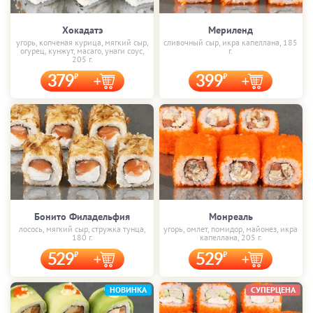
Хокадатэ
Мериленд
угорь, копченая курица, мягкий сыр,
сливочный сыр, икра капеллана, 185
огурец, кунжут, масаго, унаги соус,
г.
205 г.
379
399
Бонито Филадельфия
Монреаль
лосось, мягкий сыр, стружка тунца,
угорь, омлет, помидор, майонез, икра
180 г.
капеллана, 205 г.
529
529
НОВИНКА
СУПЕРЦЕНА