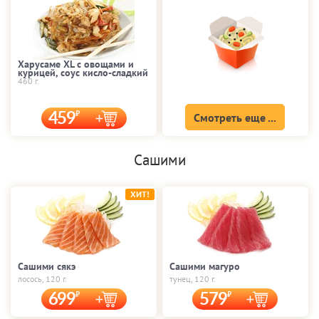
Харусаме XL с овощами и
курицей, соус кисло-сладкий
460 г.
459
Смотреть еще ...
Сашими
ХИТ!
Сашими сякэ
Сашими магуро
лосось, 120 г.
тунец, 120 г.
699
579