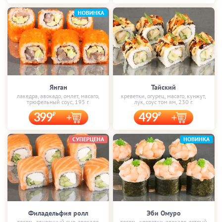
НОВИНКА
Янган
Тайский
лакедра, авокадо, омлет, масаго,
креветки, огурец, масаго, кунжут,
трюфельный соус, 195 г.
лук, соус том ям, 230 г.
399
499
СУПЕРЦЕНА
НОВИНКА
Филадельфия ролл
Эби Омуро
лосось, сливочный сыр, авокадо,
лосось, креветки, авокадо, острый