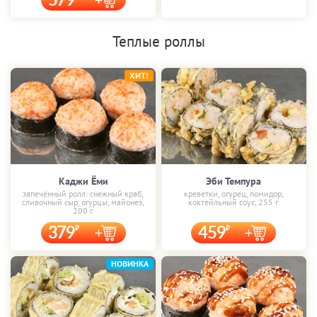
579
Теплые роллы
ХИТ!
Каджи Ёми
Эби Темпура
запечённый ролл: снежный краб,
креветки, огурец, помидор,
сливочный сыр, огурцы, майонез,
коктейльный соус, 255 г.
200 г.
379
459
НОВИНКА