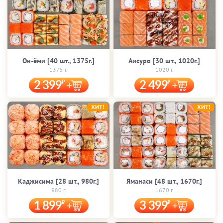
Он-ёми [40 шт., 1375г.]
Аисуро [30 шт., 1020г.]
1375 г.
1020 г.
2 399
2 499
ХИТ!
ХИТ!
Каджисима [28 шт., 980г.]
Яманаси [48 шт., 1670г.]
980 г.
1670 г.
1 899
3 399