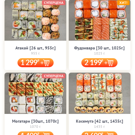
СУПЕРЦЕНА
ХИТ!
Атакай [26 шт., 955г.]
Фудзивара [30 шт., 1025г.]
955 г.
1025 г.
1 299
2 199
СУПЕРЦЕНА
Могатари [30шт., 1070г.]
Косемутэ [42 шт., 1435г.]
1070 г.
1435 г.