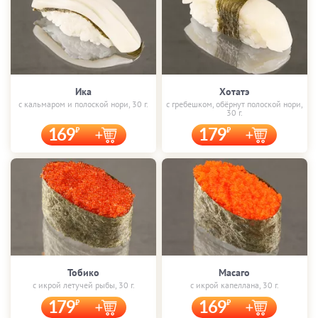
Ика
Хотатэ
с кальмаром и полоской нори, 30 г.
с гребешком, обёрнут полоской нори,
30 г.
169
179
Тобико
Масаго
с икрой летучей рыбы, 30 г.
с икрой капеллана, 30 г.
179
169