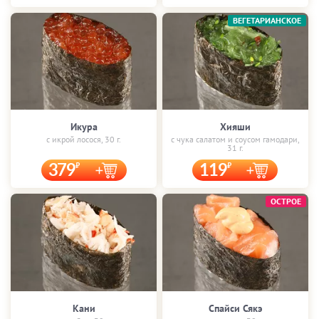
ВЕГЕТАРИАНСКОЕ
Икура
Хияши
с икрой лосося, 30 г.
с чука салатом и соусом гамодари,
31 г.
379
119
ОСТРОЕ
Кани
Спайси Сякэ