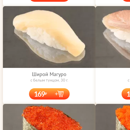
Широй Магуро
с белым тунцом, 30 г.
с
169