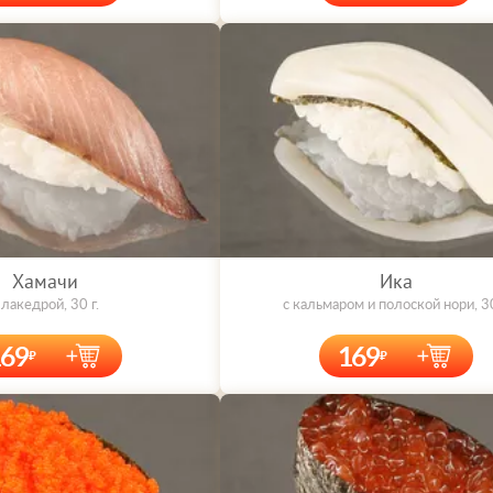
Хамачи
Ика
 лакедрой, 30 г.
с кальмаром и полоской нори, 30
169
169