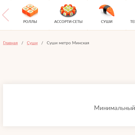
РОЛЛЫ
АССОРТИ-СЕТЫ
СУШИ
Т
Главная
Суши
Суши метро Минская
Минимальный з