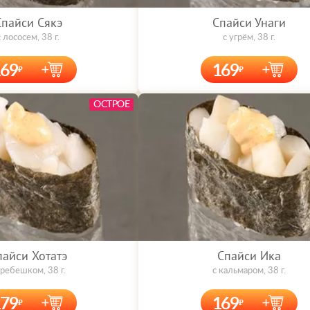
Спайси Сякэ
Спайси Унаги
с лососем, 38 г.
с угрём, 38 г.
169
169
ОСТРОЕ
пайси Хотатэ
Спайси Ика
гребешком, 38 г.
с кальмаром, 38 г.
179
169