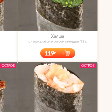
Хияши
с чука салатом и соусом гамодари, 31 г.
119
ОСТРОЕ
ОСТРОЕ