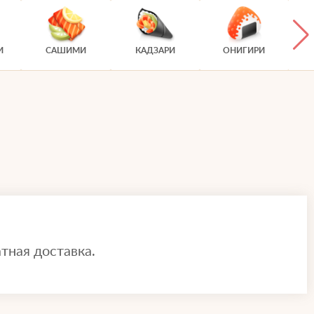
И
САШИМИ
КАДЗАРИ
ОНИГИРИ
тная доставка.