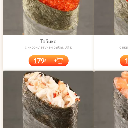
Тобико
с икрой летучей рыбы, 30 г.
с икр
179