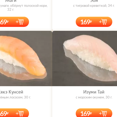
Унаги
Эби
 унаги, обёрнут полоской нори,
с тигровой креветкой, 34 г.
32 г.
169
169
Сякэ Кунсей
Изуми Тай
чёным лососем, 30 г.
с морским окунем, 30 г.
169
169