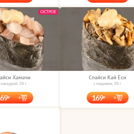
ОСТРОЕ
айси Хамачи
Спайси Кай Ёси
 лакедрой, 38 г.
с мидиями, 38 г.
169
169