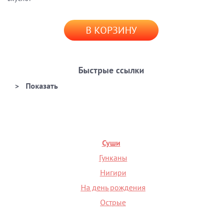
В КОРЗИНУ
Быстрые ссылки
Суши
Гунканы
Нигири
На день рождения
Острые