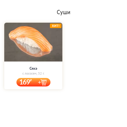
Суши
ХИТ!
Сякэ
с лососем, 32 г.
169