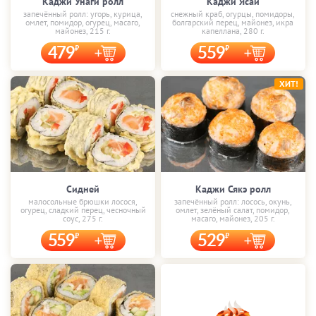
Каджи Унаги ролл
Каджи Ясай
запечённый ролл: угорь, курица,
снежный краб, огурцы, помидоры,
омлет, помидор, огурец, масаго,
болгарский перец, майонез, икра
майонез, 215 г.
капеллана, 280 г.
479
559
ХИТ!
Сидней
Каджи Сякэ ролл
малосольные брюшки лосося,
запечённый ролл: лосось, окунь,
огурец, сладкий перец, чесночный
омлет, зелёный салат, помидор,
соус, 275 г.
масаго, майонез, 205 г.
559
529