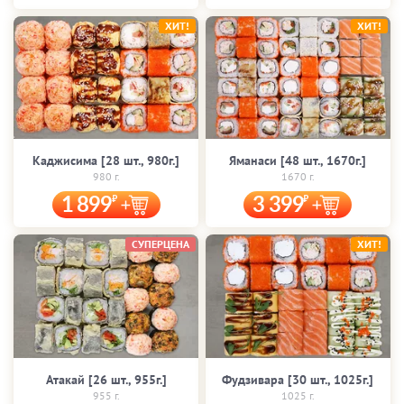
ХИТ!
ХИТ!
Каджисима [28 шт., 980г.]
Яманаси [48 шт., 1670г.]
980 г.
1670 г.
1 899
3 399
СУПЕРЦЕНА
ХИТ!
Атакай [26 шт., 955г.]
Фудзивара [30 шт., 1025г.]
955 г.
1025 г.