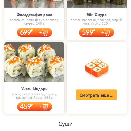
Филадельфия ролл
Эби Омуро
лосось, сливочный сыр, авокадо,
лосось, креветки, авокадо, острый
огурец, 240 г.
мягкий сыр, 210 г.
699
599
Унаги Мидори
угорь, омлет, авокадо, огурец,
Смотреть еще ...
трюфельный соус, 235 г.
459
Суши