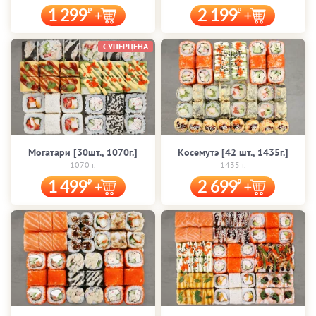
1 299
2 199
СУПЕРЦЕНА
Могатари [30шт., 1070г.]
Косемутэ [42 шт., 1435г.]
1070 г.
1435 г.
1 499
2 699