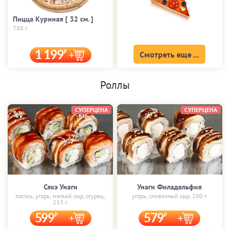
Пицца Куриная [ 32 cм. ]
780 г.
1 199
Смотреть еще ...
Роллы
СУПЕРЦЕНА
СУПЕРЦЕНА
Сякэ Унаги
Унаги Филадельфия
лосось, угорь, мягкий сыр, огурец,
угорь, сливочный сыр, 200 г.
215 г.
599
579