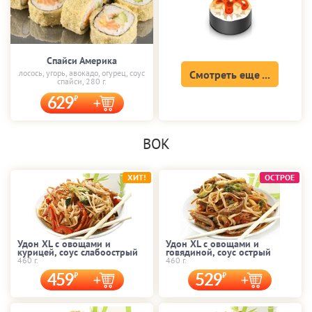
Спайси Америка
лосось, угорь, авокадо, огурец, соус
Смотреть еще ...
спайси, 280 г.
629
ВОК
ХИТ!
ОСТРОЕ
Удон XL с овощами и
Удон XL с овощами и
курицей, соус слабоострый
говядиной, соус острый
460 г.
460 г.
459
529