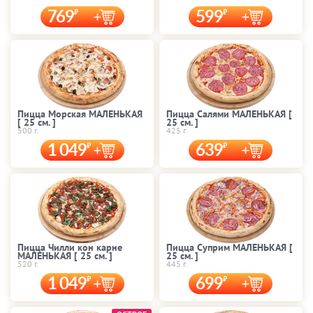
769
599
Пицца Морская МАЛЕНЬКАЯ
Пицца Салями МАЛЕНЬКАЯ [
[ 25 cм. ]
25 cм. ]
500 г.
425 г.
1 049
639
Пицца Чилли кон карне
Пицца Суприм МАЛЕНЬКАЯ [
МАЛЕНЬКАЯ [ 25 cм. ]
25 cм. ]
520 г.
445 г.
1 049
699