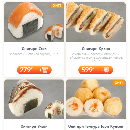
ХИТ!
Онигири Сякэ
Онигири Кранч
с лососем и спайси соусом, 95 г.
с копчёным лососем, огурцом и
тайским соусом в хрустящем кляре,
230 г.
279
599
ХИТ!
Онигири Унаги
Онигири Темпура Тори Кунсей