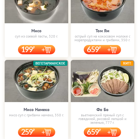
Мисо
Том Ям
суп из соевой пасты, 320 г.
острый суп на кокосовом молоке с
морепродуктами и грибами, 350 г.
199
659
ВЕГЕТАРИАНСКОЕ
ХИТ!
Мисо Намеко
Фо Бо
мисо суп с грибами намеко, 350 г.
вьетнамский пряный суп с
говядиной, рисовой лапшой и
зеленью, 777 г.
259
659