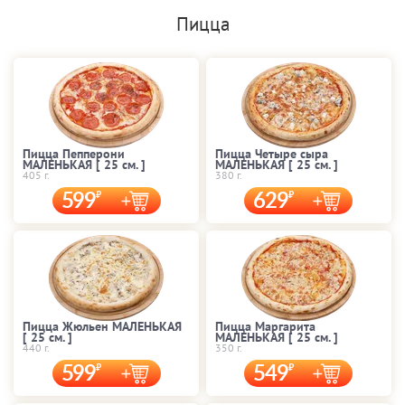
Пицца
Пицца Пепперони
Пицца Четыре сыра
МАЛЕНЬКАЯ [ 25 cм. ]
МАЛЕНЬКАЯ [ 25 cм. ]
405 г.
380 г.
599
629
Пицца Жюльен МАЛЕНЬКАЯ
Пицца Маргарита
[ 25 cм. ]
МАЛЕНЬКАЯ [ 25 cм. ]
440 г.
350 г.
599
549