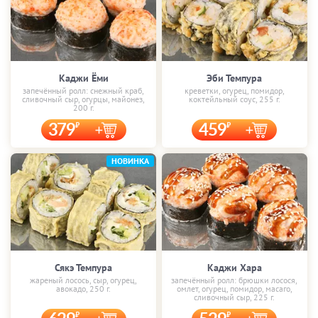
Каджи Ёми
Эби Темпура
запечённый ролл: снежный краб,
креветки, огурец, помидор,
сливочный сыр, огурцы, майонез,
коктейльный соус, 255 г.
200 г.
379
459
НОВИНКА
Сякэ Темпура
Каджи Хара
жареный лосось, сыр, огурец,
запечённый ролл: брюшки лосося,
авокадо, 250 г.
омлет, огурец, помидор, масаго,
сливочный сыр, 225 г.