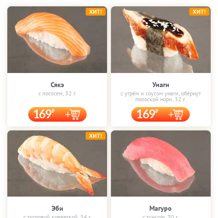
ХИТ!
ХИТ!
Сякэ
Унаги
с лососем, 32 г.
с угрём и соусом унаги, обёрнут
полоской нори, 32 г.
169
169
ХИТ!
Эби
Магуро
с тигровой креветкой, 34 г.
с тунцом, 30 г.