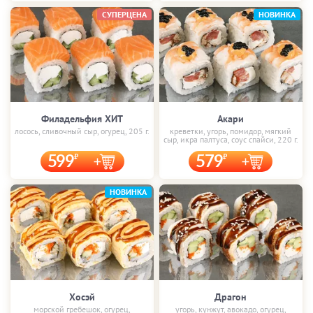
СУПЕРЦЕНА
НОВИНКА
Филадельфия ХИТ
Акари
лосось, сливочный сыр, огурец, 205 г.
креветки, угорь, помидор, мягкий
сыр, икра палтуса, соус спайси, 220 г.
599
579
НОВИНКА
Хосэй
Драгон
морской гребешок, огурец,
угорь, кунжут, авокадо, огурец,