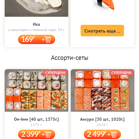
Ика
с кальмаром и полоской нори, 30 г.
Смотреть еще ...
169
Ассорти-сеты
СУПЕРЦЕНА
СУПЕРЦЕНА
Он-ёми [40 шт., 1375г.]
Аисуро [30 шт., 1020г.]
1375 г.
1020 г.
2 399
2 499