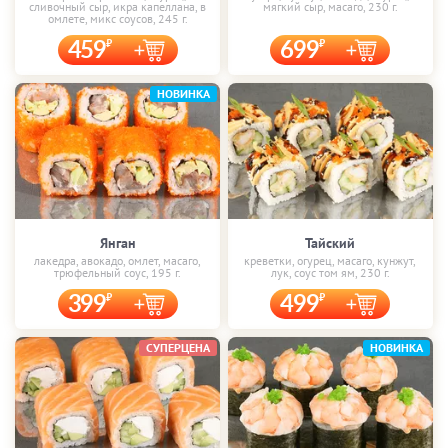
сливочный сыр, икра капеллана, в
мягкий сыр, масаго, 230 г.
омлете, микс соусов, 245 г.
459
699
НОВИНКА
Янган
Тайский
лакедра, авокадо, омлет, масаго,
креветки, огурец, масаго, кунжут,
трюфельный соус, 195 г.
лук, соус том ям, 230 г.
399
499
СУПЕРЦЕНА
НОВИНКА