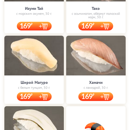
Изуми Тай
Тако
с морским окунем, 30 г.
с осьминогом, обёрнут полоской
нори, 30 г.
169
169
Широй Магуро
Хамачи
с белым тунцом, 30 г.
с лакедрой, 30 г.
169
169