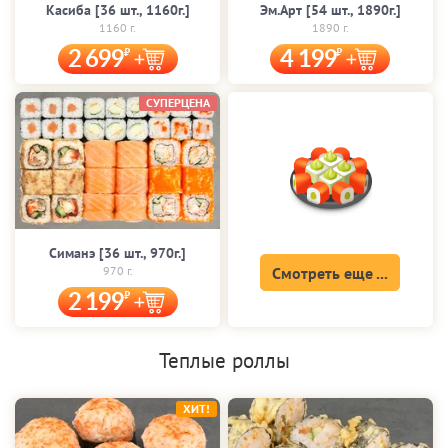
Касиба [36 шт., 1160г.]
Эм.Арт [54 шт., 1890г.]
1160 г.
1890 г.
2 699
4 199
СУПЕРЦЕНА
Симанэ [36 шт., 970г.]
970 г.
Смотреть еще ...
2 199
Теплые роллы
ХИТ!