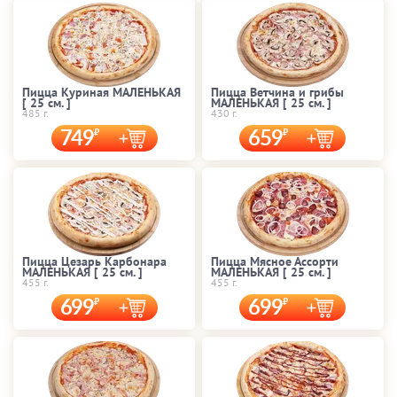
Пицца Куриная МАЛЕНЬКАЯ
Пицца Ветчина и грибы
[ 25 cм. ]
МАЛЕНЬКАЯ [ 25 cм. ]
485 г.
430 г.
749
659
Пицца Цезарь Карбонара
Пицца Мясное Ассорти
МАЛЕНЬКАЯ [ 25 cм. ]
МАЛЕНЬКАЯ [ 25 cм. ]
455 г.
455 г.
699
699