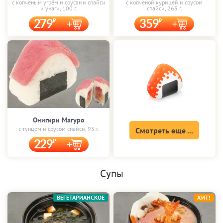
с копчёным угрём и соусами спайси
с копчёной курицей и соусом
и унаги, 100 г.
спайси, 265 г.
279
359
Онигири Магуро
с тунцом и соусом спайси, 95 г.
Смотреть еще ...
229
Супы
ВЕГЕТАРИАНСКОЕ
ХИТ!