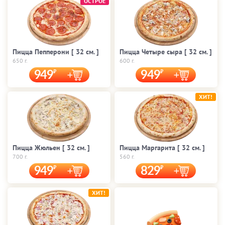
ОСТРОЕ
Пицца Пепперони [ 32 cм. ]
Пицца Четыре сыра [ 32 cм. ]
650 г.
600 г.
949
949
ХИТ!
Пицца Жюльен [ 32 cм. ]
Пицца Маргарита [ 32 cм. ]
700 г.
560 г.
949
829
ХИТ!