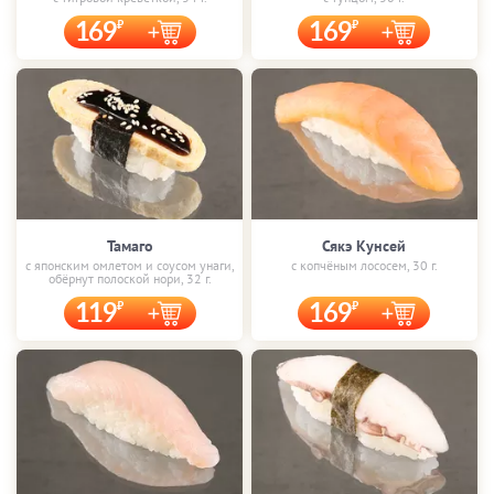
169
169
Тамаго
Сякэ Кунсей
с японским омлетом и соусом унаги,
с копчёным лососем, 30 г.
обёрнут полоской нори, 32 г.
119
169