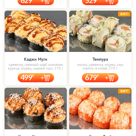
629
529
ХИТ!
Каджи Муги
Темпура
креветка, снежный краб, копчёная
лосось, креветка, огурец, соус
курица, огурец, сырный соус, 270 г.
спайси; в кляре, 270 г.
499
679
ХИТ!