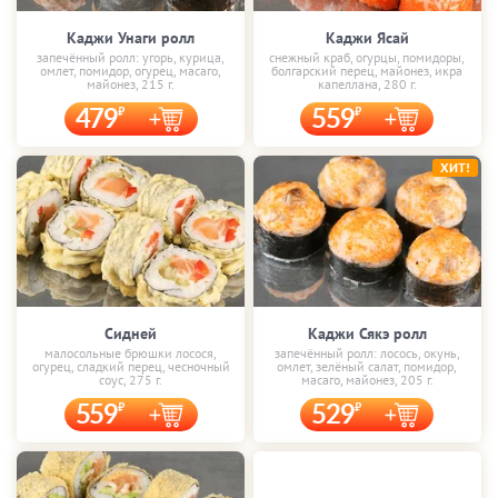
Каджи Унаги ролл
Каджи Ясай
запечённый ролл: угорь, курица,
снежный краб, огурцы, помидоры,
омлет, помидор, огурец, масаго,
болгарский перец, майонез, икра
майонез, 215 г.
капеллана, 280 г.
479
559
ХИТ!
Сидней
Каджи Сякэ ролл
малосольные брюшки лосося,
запечённый ролл: лосось, окунь,
огурец, сладкий перец, чесночный
омлет, зелёный салат, помидор,
соус, 275 г.
масаго, майонез, 205 г.
559
529