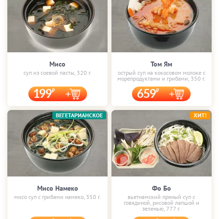
Мисо
Том Ям
суп из соевой пасты, 320 г.
острый суп на кокосовом молоке с
морепродуктами и грибами, 350 г.
199
659
ВЕГЕТАРИАНСКОЕ
ХИТ!
Мисо Намеко
Фо Бо
мисо суп с грибами намеко, 350 г.
вьетнамский пряный суп с
говядиной, рисовой лапшой и
зеленью, 777 г.