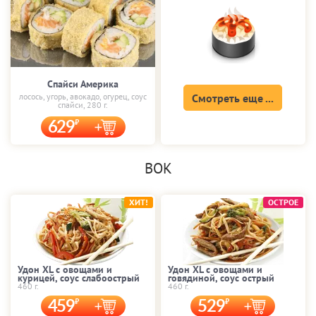
Спайси Америка
лосось, угорь, авокадо, огурец, соус
Смотреть еще ...
спайси, 280 г.
629
ВОК
ХИТ!
ОСТРОЕ
Удон XL с овощами и
Удон XL с овощами и
курицей, соус слабоострый
говядиной, соус острый
460 г.
460 г.
459
529