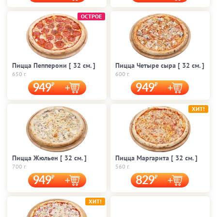
ОСТРОЕ
Пицца Пепперони [ 32 cм. ]
Пицца Четыре сыра [ 32 cм. ]
650 г.
600 г.
949
949
ХИТ!
Пицца Жюльен [ 32 cм. ]
Пицца Маргарита [ 32 cм. ]
700 г.
560 г.
949
829
ХИТ!