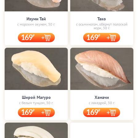
Изуми Тай
Тако
с морским окунем, 30 г.
с осьминогом, обёрнут полоской
нори, 30 г.
169
169
Широй Магуро
Хамачи
с белым тунцом, 30 г.
с лакедрой, 30 г.
169
169