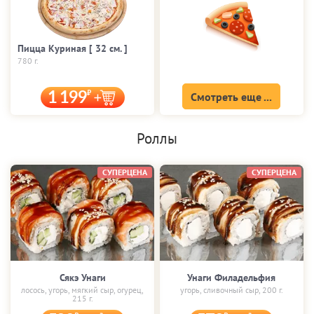
Пицца Куриная [ 32 cм. ]
780 г.
1 199
Смотреть еще ...
Роллы
СУПЕРЦЕНА
СУПЕРЦЕНА
Сякэ Унаги
Унаги Филадельфия
лосось, угорь, мягкий сыр, огурец,
угорь, сливочный сыр, 200 г.
215 г.