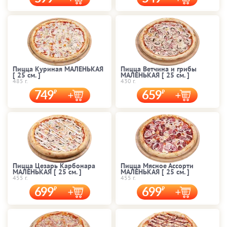
Пицца Куриная МАЛЕНЬКАЯ
Пицца Ветчина и грибы
[ 25 cм. ]
МАЛЕНЬКАЯ [ 25 cм. ]
485 г.
430 г.
749
659
Пицца Цезарь Карбонара
Пицца Мясное Ассорти
МАЛЕНЬКАЯ [ 25 cм. ]
МАЛЕНЬКАЯ [ 25 cм. ]
455 г.
455 г.
699
699