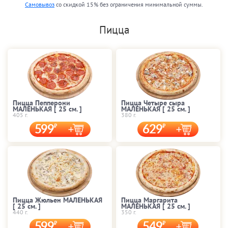
Самовывоз
со скидкой 15% без ограничения минимальной суммы.
Пицца
Пицца Пепперони
Пицца Четыре сыра
МАЛЕНЬКАЯ [ 25 cм. ]
МАЛЕНЬКАЯ [ 25 cм. ]
405 г.
380 г.
599
629
Пицца Жюльен МАЛЕНЬКАЯ
Пицца Маргарита
[ 25 cм. ]
МАЛЕНЬКАЯ [ 25 cм. ]
440 г.
350 г.
599
549