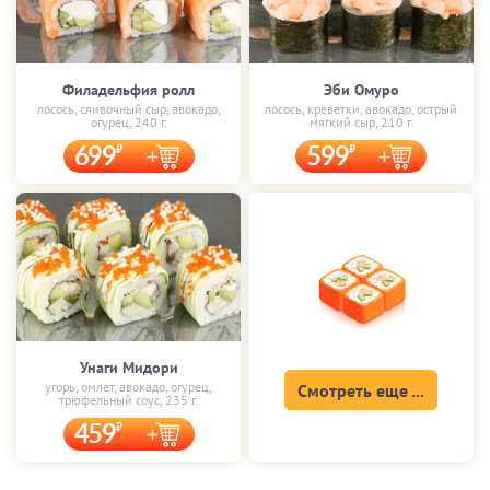
Филадельфия ролл
Эби Омуро
лосось, сливочный сыр, авокадо,
лосось, креветки, авокадо, острый
огурец, 240 г.
мягкий сыр, 210 г.
699
599
Унаги Мидори
угорь, омлет, авокадо, огурец,
Смотреть еще ...
трюфельный соус, 235 г.
459