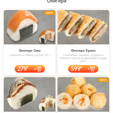
Онигири
ХИТ!
Онигири Сякэ
Онигири Кранч
с лососем и спайси соусом, 95 г.
с копчёным лососем, огурцом и
тайским соусом в хрустящем кляре,
230 г.
279
599
ХИТ!