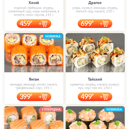
Хосэй
Драгон
морской гребешок, огурец,
угорь, кунжут, авокадо, огурец,
сливочный сыр, икра капеллана, в
мягкий сыр, масаго, 230 г.
омлете, микс соусов, 245 г.
459
699
НОВИНКА
Янган
Тайский
лакедра, авокадо, омлет, масаго,
креветки, огурец, масаго, кунжут,
трюфельный соус, 195 г.
лук, соус том ям, 230 г.
399
499
СУПЕРЦЕНА
НОВИНКА