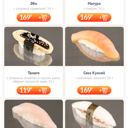
Эби
Магуро
с тигровой креветкой, 34 г.
с тунцом, 30 г.
169
169
Тамаго
Сякэ Кунсей
с японским омлетом и соусом унаги,
с копчёным лососем, 30 г.
обёрнут полоской нори, 32 г.
119
169