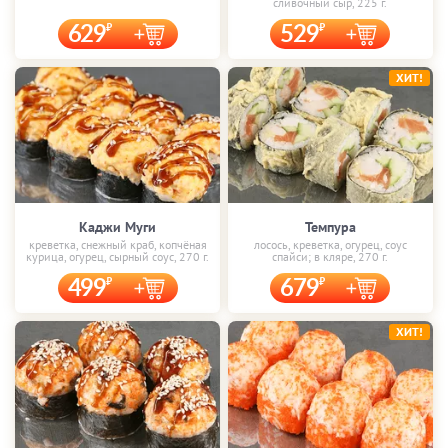
сливочный сыр, 225 г.
629
529
ХИТ!
Каджи Муги
Темпура
креветка, снежный краб, копчёная
лосось, креветка, огурец, соус
курица, огурец, сырный соус, 270 г.
спайси; в кляре, 270 г.
499
679
ХИТ!