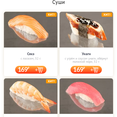
Суши
ХИТ!
ХИТ!
Сякэ
Унаги
с лососем, 32 г.
с угрём и соусом унаги, обёрнут
полоской нори, 32 г.
169
169
ХИТ!