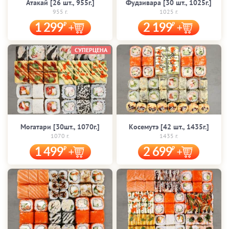
Атакай [26 шт., 955г.]
Фудзивара [30 шт., 1025г.]
955 г.
1025 г.
1 299
2 199
СУПЕРЦЕНА
Могатари [30шт., 1070г.]
Косемутэ [42 шт., 1435г.]
1070 г.
1435 г.
1 499
2 699