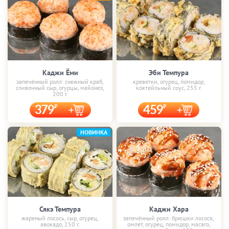
Каджи Ёми
Эби Темпура
запечённый ролл: снежный краб,
креветки, огурец, помидор,
сливочный сыр, огурцы, майонез,
коктейльный соус, 255 г.
200 г.
379
459
НОВИНКА
Сякэ Темпура
Каджи Хара
жареный лосось, сыр, огурец,
запечённый ролл: брюшки лосося,
авокадо, 250 г.
омлет, огурец, помидор, масаго,