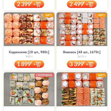
2 399
2 499
ХИТ!
ХИТ!
Каджисима [28 шт., 980г.]
Яманаси [48 шт., 1670г.]
980 г.
1670 г.
1 899
3 399
СУПЕРЦЕНА
ХИТ!