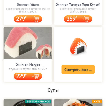
Онигири Унаги
Онигири Темпура Тори Кунсей
с копчёным угрём и соусами спайси
с копчёной курицей и соусом
и унаги, 100 г.
спайси, 265 г.
279
359
Онигири Магуро
с тунцом и соусом спайси, 95 г.
Смотреть еще ...
229
Супы
ВЕГЕТАРИАНСКОЕ
ХИТ!