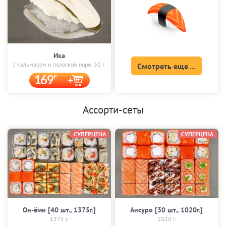
Ика
с кальмаром и полоской нори, 30 г.
Смотреть еще ...
169
Ассорти-сеты
СУПЕРЦЕНА
СУПЕРЦЕНА
Он-ёми [40 шт., 1375г.]
Аисуро [30 шт., 1020г.]
1375 г.
1020 г.