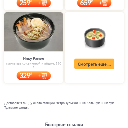
259
659
Нику Рамен
суп-лапша со свининой и яйцом, 350
Смотреть еще ...
г.
329
Доставляем пиццу около станции метро Тульская и на Большую и Малую
Тульские улицы.
Быстрые ссылки