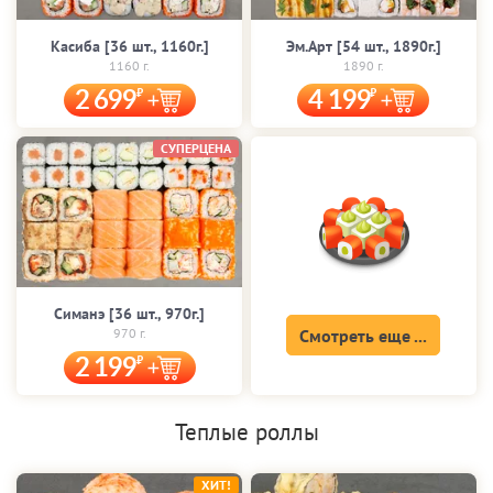
Касиба [36 шт., 1160г.]
Эм.Арт [54 шт., 1890г.]
1160 г.
1890 г.
2 699
4 199
СУПЕРЦЕНА
Симанэ [36 шт., 970г.]
970 г.
Смотреть еще ...
2 199
Теплые роллы
ХИТ!