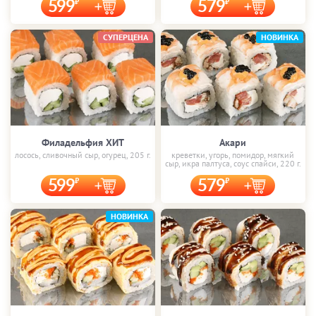
599
579
СУПЕРЦЕНА
НОВИНКА
Филадельфия ХИТ
Акари
лосось, сливочный сыр, огурец, 205 г.
креветки, угорь, помидор, мягкий
сыр, икра палтуса, соус спайси, 220 г.
599
579
НОВИНКА