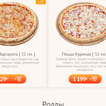
ХИТ!
ргарита [ 32 cм. ]
Пицца Куриная [ 32 cм.
 пицца: сыр моцарелла, сыр
Куриное филе: свежее и копчёное, 
альянские травы, фирменный
томаты, лук, итальянские трав
пицца-соус.
фирменный пицца-соус, соус тар-та
моцарелла.
829
1 199
Роллы