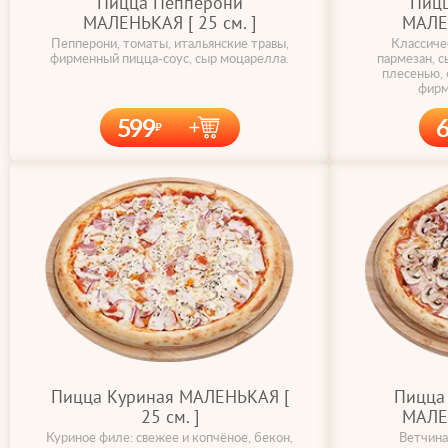
Пицца Пепперони
Пицц
МАЛЕНЬКАЯ [ 25 cм. ]
МАЛЕН
Пепперони, томаты, итальянские травы,
Классиче
фирменный пицца-соус, сыр моцарелла.
пармезан, с
плесенью, 
фирм
599
Пицца Куриная МАЛЕНЬКАЯ [
Пицца 
25 cм. ]
МАЛЕН
Куриное филе: свежее и копчёное, бекон,
Ветчина