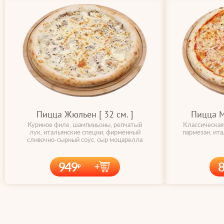
Пицца Жюльен [ 32 cм. ]
Пицца Ма
Куриное филе, шампиньоны, репчатый
Классическая
лук, итальянские специи, фирменный
пармезан, ит
сливочно-сырный соус, сыр моцарелла
949