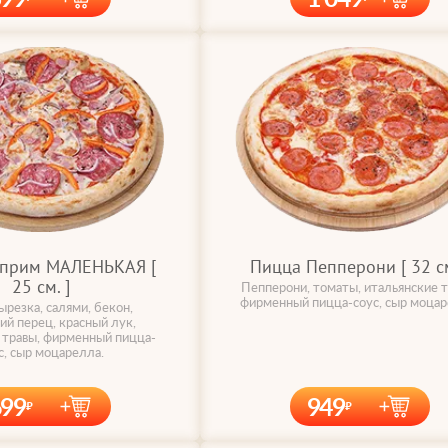
уприм МАЛЕНЬКАЯ [
Пицца Пепперони [ 32 cм
25 cм. ]
Пепперони, томаты, итальянские т
фирменный пицца-соус, сыр моцар
ырезка, салями, бекон,
ий перец, красный лук,
 травы, фирменный пицца-
с, сыр моцарелла.
699
949