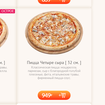
ОСТРОЕ
. ]
Пицца Четыре сыра [ 32 cм. ]
равы,
Классическая пицца: моцарелла,
елла.
пармезан, сыр с благородной голубой
плесенью, фета, итальянские травы,
фирменный пицца-соус.
949