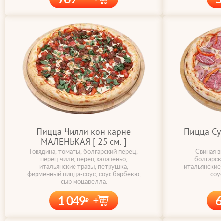
Пицца Чилли кон карне
Пицца С
МАЛЕНЬКАЯ [ 25 cм. ]
Говядина, томаты, болгарский перец,
Свиная в
перец чили, перец халапеньо,
болгарск
итальянские травы, петрушка,
итальянские
фирменный пицца-соус, соус барбекю,
соу
сыр моцарелла.
1 049