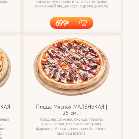
арь,
томаты, лук порей, итальянские травы,
фирменный пицца-соус, сыр моцарелла.
699
ЬКАЯ
Пицца Мясная МАЛЕНЬКАЯ [
25 cм. ]
чёный
Говядина, свинина, курица, томаты,
цы,
красный лук, итальянские травы,
ские
фирменный пицца-соус, соус барбекю,
,
сыр моцарелла.
а