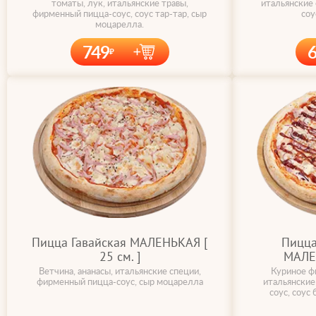
томаты, лук, итальянские травы,
итальянские
фирменный пицца-соус, соус тар-тар, сыр
соу
моцарелла.
749
Пицца Гавайская МАЛЕНЬКАЯ [
Пицца
25 cм. ]
МАЛЕН
Ветчина, ананасы, итальянские специи,
Куриное фи
фирменный пицца-соус, сыр моцарелла
итальянские
соус, соус