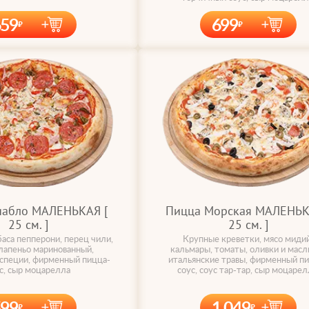
659
699
иабло МАЛЕНЬКАЯ [
Пицца Морская МАЛЕНЬК
25 cм. ]
25 cм. ]
аса пепперони, перец чили,
Крупные креветки, мясо мидий
лапеньо маринованный,
кальмары, томаты, оливки и масл
 специи, фирменный пицца-
итальянские травы, фирменный п
с, сыр моцарелла
соус, соус тар-тар, сыр моцарел
599
1 049