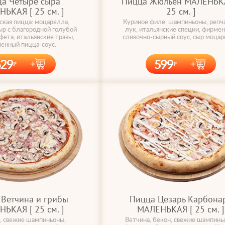
а Четыре сыра
Пицца Жюльен МАЛЕНЬКА
ЬКАЯ [ 25 cм. ]
25 cм. ]
ская пицца: моцарелла,
Куриное филе, шампиньоны, репч
ыр с благородной голубой
лук, итальянские специи, фирме
фета, итальянские травы,
сливочно-сырный соус, сыр моца
енный пицца-соус.
629
599
Ветчина и грибы
Пицца Цезарь Карбона
ЬКАЯ [ 25 cм. ]
МАЛЕНЬКАЯ [ 25 cм. ]
, свежие шампиньоны,
Ветчина, бекон, свежие шампинь