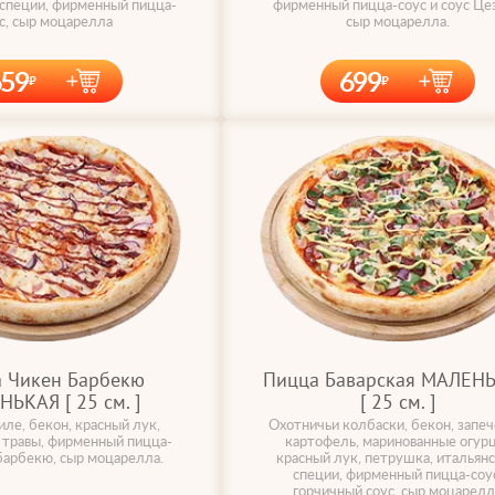
 специи, фирменный пицца-
фирменный пицца-соус и соус Цез
с, сыр моцарелла
сыр моцарелла.
659
699
 Чикен Барбекю
Пицца Баварская МАЛЕН
ЬКАЯ [ 25 cм. ]
[ 25 cм. ]
ле, бекон, красный лук,
Охотничьи колбаски, бекон, запе
 травы, фирменный пицца-
картофель, маринованные огур
 барбекю, сыр моцарелла.
красный лук, петрушка, итальян
специи, фирменный пицца-соус
горчичный соус, сыр моцарелл