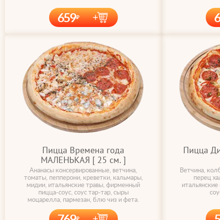
659
Пицца Времена года
Пицца Д
МАЛЕНЬКАЯ [ 25 cм. ]
Ананасы консервированные, ветчина,
Ветчина, колб
томаты, пепперони, креветки, кальмары,
перец ха
мидии, итальянские травы, фирменный
итальянские
пицца-соус, соус тар-тар, сыры
соу
моцарелла, пармезан, блю чиз и фета.
769