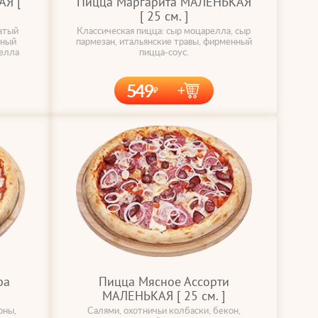
Я [
Пицца Маргарита МАЛЕНЬКАЯ
[ 25 cм. ]
атый
Классическая пицца: сыр моцарелла, сыр
нный
пармезан, итальянские травы, фирменный
релла
пицца-соус.
549
ра
Пицца Мясное Ассорти
МАЛЕНЬКАЯ [ 25 cм. ]
оны,
Салями, охотничьи колбаски, бекон,