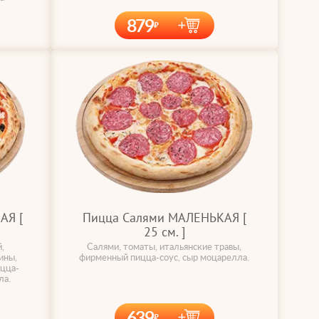
879
АЯ [
Пицца Салями МАЛЕНЬКАЯ [
25 cм. ]
,
Салями, томаты, итальянские травы,
ины,
фирменный пицца-соус, сыр моцарелла.
ицца-
ла.
639