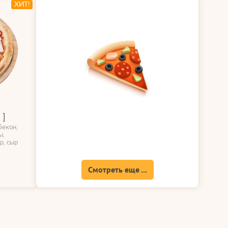
ХИТ!
 ]
бекон,
ы,
р, сыр
Смотреть еще ...