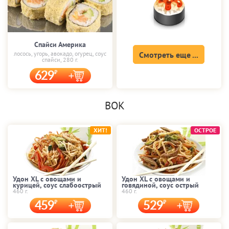
Спайси Америка
лосось, угорь, авокадо, огурец, соус
Смотреть еще ...
спайси, 280 г.
629
ВОК
ХИТ!
ОСТРОЕ
Удон XL с овощами и
Удон XL с овощами и
курицей, соус слабоострый
говядиной, соус острый
460 г.
460 г.
459
529