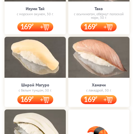
Изуми Тай
Тако
с морским окунем, 30 г.
с осьминогом, обёрнут полоской
нори, 30 г.
169
169
Широй Магуро
Хамачи
с белым тунцом, 30 г.
с лакедрой, 30 г.
169
169