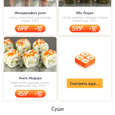
Филадельфия ролл
Эби Омуро
лосось, сливочный сыр, авокадо,
лосось, креветки, авокадо, острый
огурец, 240 г.
мягкий сыр, 210 г.
699
599
Унаги Мидори
угорь, омлет, авокадо, огурец,
Смотреть еще ...
трюфельный соус, 235 г.
459
Суши