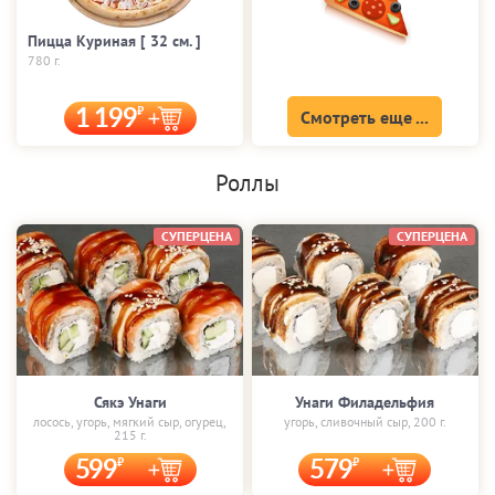
Пицца Куриная [ 32 cм. ]
780 г.
1 199
Смотреть еще ...
Роллы
СУПЕРЦЕНА
СУПЕРЦЕНА
Сякэ Унаги
Унаги Филадельфия
лосось, угорь, мягкий сыр, огурец,
угорь, сливочный сыр, 200 г.
215 г.
599
579