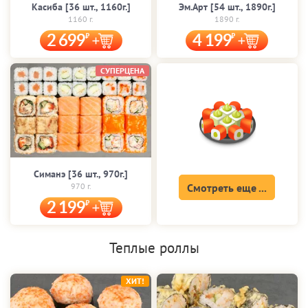
Касиба [36 шт., 1160г.]
Эм.Арт [54 шт., 1890г.]
1160 г.
1890 г.
2 699
4 199
СУПЕРЦЕНА
Симанэ [36 шт., 970г.]
970 г.
Смотреть еще ...
2 199
Теплые роллы
ХИТ!