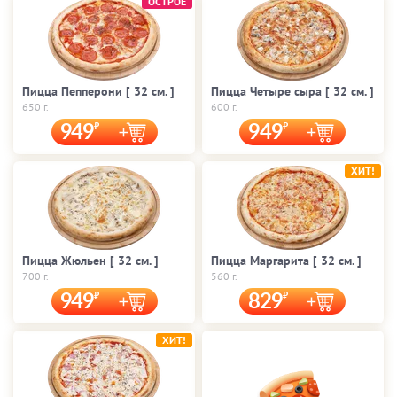
ОСТРОЕ
Пицца Пепперони [ 32 cм. ]
Пицца Четыре сыра [ 32 cм. ]
650 г.
600 г.
949
949
ХИТ!
Пицца Жюльен [ 32 cм. ]
Пицца Маргарита [ 32 cм. ]
700 г.
560 г.
949
829
ХИТ!