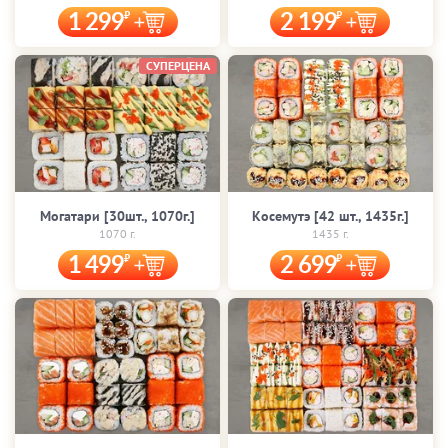
1 299
2 199
СУПЕРЦЕНА
Могатари [30шт., 1070г.]
Косемутэ [42 шт., 1435г.]
1070 г.
1435 г.
1 499
2 699