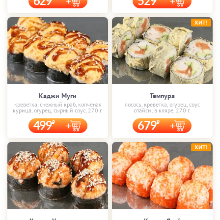
629
529
ХИТ!
Каджи Муги
Темпура
креветка, снежный краб, копчёная
лосось, креветка, огурец, соус
курица, огурец, сырный соус, 270 г.
спайси; в кляре, 270 г.
499
679
ХИТ!