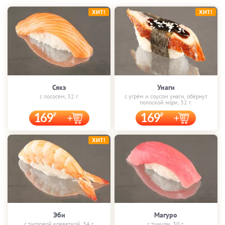
ХИТ!
ХИТ!
Сякэ
Унаги
с лососем, 32 г.
с угрём и соусом унаги, обёрнут
полоской нори, 32 г.
169
169
ХИТ!
Эби
Магуро
с тигровой креветкой, 34 г.
с тунцом, 30 г.