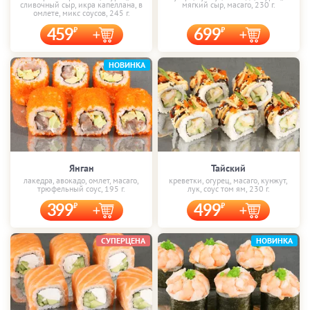
сливочный сыр, икра капеллана, в
мягкий сыр, масаго, 230 г.
омлете, микс соусов, 245 г.
459
699
НОВИНКА
Янган
Тайский
лакедра, авокадо, омлет, масаго,
креветки, огурец, масаго, кунжут,
трюфельный соус, 195 г.
лук, соус том ям, 230 г.
399
499
СУПЕРЦЕНА
НОВИНКА