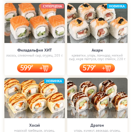
СУПЕРЦЕНА
НОВИНКА
Филадельфия ХИТ
Акари
лосось, сливочный сыр, огурец, 205 г.
креветки, угорь, помидор, мягкий
сыр, икра палтуса, соус спайси, 220 г.
599
579
НОВИНКА
Хосэй
Драгон
морской гребешок, огурец,
угорь, кунжут, авокадо, огурец,