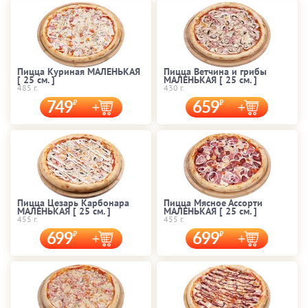
Пицца Куриная МАЛЕНЬКАЯ
Пицца Ветчина и грибы
[ 25 cм. ]
МАЛЕНЬКАЯ [ 25 cм. ]
485 г.
430 г.
749
659
Пицца Цезарь Карбонара
Пицца Мясное Ассорти
МАЛЕНЬКАЯ [ 25 cм. ]
МАЛЕНЬКАЯ [ 25 cм. ]
455 г.
455 г.
699
699