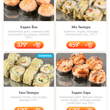
Каджи Ёми
Эби Темпура
запечённый ролл: снежный краб,
креветки, огурец, помидор,
сливочный сыр, огурцы, майонез,
коктейльный соус, 255 г.
200 г.
379
459
НОВИНКА
Сякэ Темпура
Каджи Хара
жареный лосось, сыр, огурец,
запечённый ролл: брюшки лосося,
авокадо, 250 г.
омлет, огурец, помидор, масаго,
сливочный сыр, 225 г.