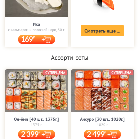
Ика
с кальмаром и полоской нори, 30 г.
Смотреть еще ...
169
Ассорти-сеты
СУПЕРЦЕНА
СУПЕРЦЕНА
Он-ёми [40 шт., 1375г.]
Аисуро [30 шт., 1020г.]
1375 г.
1020 г.
2 399
2 499