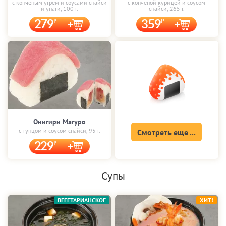
с копчёным угрём и соусами спайси
с копчёной курицей и соусом
и унаги, 100 г.
спайси, 265 г.
279
359
Онигири Магуро
с тунцом и соусом спайси, 95 г.
Смотреть еще ...
229
Супы
ВЕГЕТАРИАНСКОЕ
ХИТ!