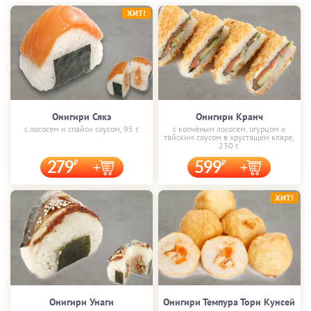
ХИТ!
Онигири Сякэ
Онигири Кранч
с лососем и спайси соусом, 95 г.
с копчёным лососем, огурцом и
тайским соусом в хрустящем кляре,
230 г.
279
599
ХИТ!
Онигири Унаги
Онигири Темпура Тори Кунсей