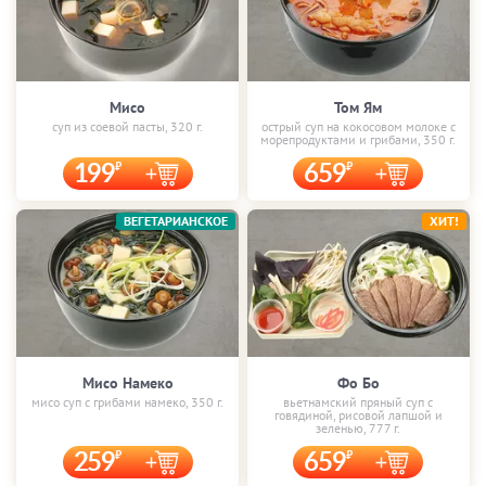
Мисо
Том Ям
суп из соевой пасты, 320 г.
острый суп на кокосовом молоке с
морепродуктами и грибами, 350 г.
199
659
ВЕГЕТАРИАНСКОЕ
ХИТ!
Мисо Намеко
Фо Бо
мисо суп с грибами намеко, 350 г.
вьетнамский пряный суп с
говядиной, рисовой лапшой и
зеленью, 777 г.
259
659