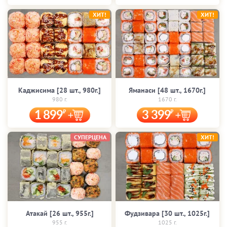
ХИТ!
ХИТ!
Каджисима [28 шт., 980г.]
Яманаси [48 шт., 1670г.]
980 г.
1670 г.
1 899
3 399
СУПЕРЦЕНА
ХИТ!
Атакай [26 шт., 955г.]
Фудзивара [30 шт., 1025г.]
955 г.
1025 г.