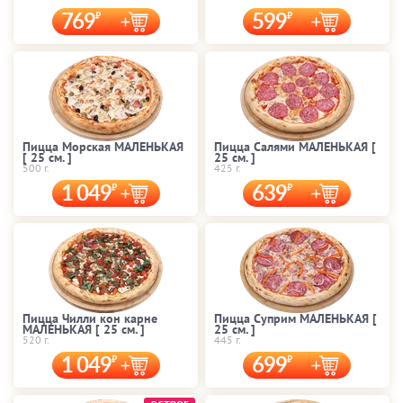
769
599
Пицца Морская МАЛЕНЬКАЯ
Пицца Салями МАЛЕНЬКАЯ [
[ 25 cм. ]
25 cм. ]
500 г.
425 г.
1 049
639
Пицца Чилли кон карне
Пицца Суприм МАЛЕНЬКАЯ [
МАЛЕНЬКАЯ [ 25 cм. ]
25 cм. ]
520 г.
445 г.
1 049
699