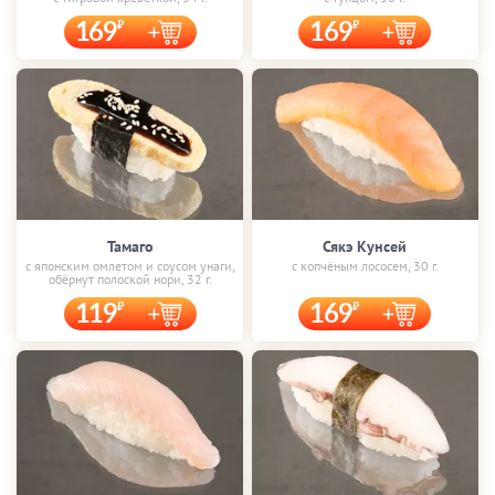
169
169
Тамаго
Сякэ Кунсей
с японским омлетом и соусом унаги,
с копчёным лососем, 30 г.
обёрнут полоской нори, 32 г.
119
169