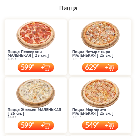
Пицца
Пицца Пепперони
Пицца Четыре сыра
МАЛЕНЬКАЯ [ 25 cм. ]
МАЛЕНЬКАЯ [ 25 cм. ]
405 г.
380 г.
599
629
Пицца Жюльен МАЛЕНЬКАЯ
Пицца Маргарита
[ 25 cм. ]
МАЛЕНЬКАЯ [ 25 cм. ]
440 г.
350 г.
599
549