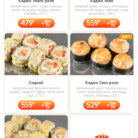
Каджи Унаги ролл
Каджи Ясай
запечённый ролл: угорь, курица,
снежный краб, огурцы, помидоры,
омлет, помидор, огурец, масаго,
болгарский перец, майонез, икра
майонез, 215 г.
капеллана, 280 г.
479
559
ХИТ!
Сидней
Каджи Сякэ ролл
малосольные брюшки лосося,
запечённый ролл: лосось, окунь,
огурец, сладкий перец, чесночный
омлет, зелёный салат, помидор,
соус, 275 г.
масаго, майонез, 205 г.
559
529