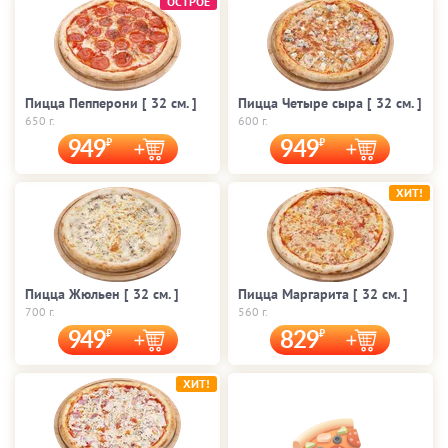
ОСТРОЕ
Пицца Пепперони [ 32 cм. ]
Пицца Четыре сыра [ 32 cм. ]
650 г.
600 г.
949
949
ХИТ!
Пицца Жюльен [ 32 cм. ]
Пицца Маргарита [ 32 cм. ]
700 г.
560 г.
949
829
ХИТ!