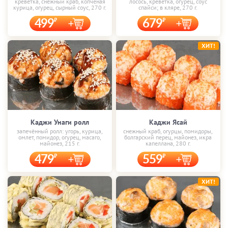
креветка, снежный краб, копчёная
лосось, креветка, огурец, соус
курица, огурец, сырный соус, 270 г.
спайси; в кляре, 270 г.
499
679
ХИТ!
Каджи Унаги ролл
Каджи Ясай
запечённый ролл: угорь, курица,
снежный краб, огурцы, помидоры,
омлет, помидор, огурец, масаго,
болгарский перец, майонез, икра
майонез, 215 г.
капеллана, 280 г.
479
559
ХИТ!