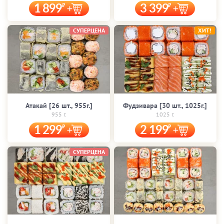
1 899
3 399
СУПЕРЦЕНА
ХИТ!
Атакай [26 шт., 955г.]
Фудзивара [30 шт., 1025г.]
955 г.
1025 г.
1 299
2 199
СУПЕРЦЕНА