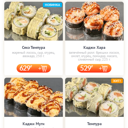
НОВИНКА
Сякэ Темпура
Каджи Хара
жареный лосось, сыр, огурец,
запечённый ролл: брюшки лосося,
авокадо, 250 г.
омлет, огурец, помидор, масаго,
сливочный сыр, 225 г.
629
529
ХИТ!
Каджи Муги
Темпура