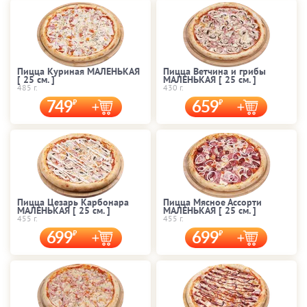
Пицца Куриная МАЛЕНЬКАЯ
Пицца Ветчина и грибы
[ 25 cм. ]
МАЛЕНЬКАЯ [ 25 cм. ]
485 г.
430 г.
749
659
Пицца Цезарь Карбонара
Пицца Мясное Ассорти
МАЛЕНЬКАЯ [ 25 cм. ]
МАЛЕНЬКАЯ [ 25 cм. ]
455 г.
455 г.
699
699