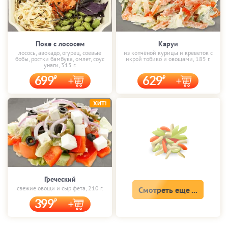
Поке с лососем
Каруи
лосось, авокадо, огурец, соевые
из копчёной курицы и креветок с
бобы, ростки бамбука, омлет, соус
икрой тобико и овощами, 185 г.
унаги, 315 г.
699
629
ХИТ!
Греческий
свежие овощи и сыр фета, 210 г.
Смотреть еще ...
399