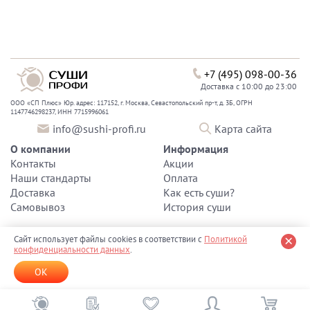
+7 (495) 098-00-36
Доставка с 10:00 до 23:00
ООО «СП Плюс» Юр. адрес: 117152, г. Москва, Севастопольский пр-т, д. 3Б, ОГРН
1147746298237, ИНН 7715996061
info@sushi-profi.ru
Карта сайта
О компании
Информация
Контакты
Акции
Наши стандарты
Оплата
Доставка
Как есть суши?
Самовывоз
История суши
Оформляя заказ на сайте
Sushi-Profi.ru
или через мобильное
Сайт использует файлы cookies в соответствии с
Политикой
приложение "Суши-Профи" , вы тем самым соглашаетесь с
конфиденциальности данных
.
правилами оказания услуг компании
"Суши Профи" и принимаете
политику конфиденциальности персональных данных
.
OK