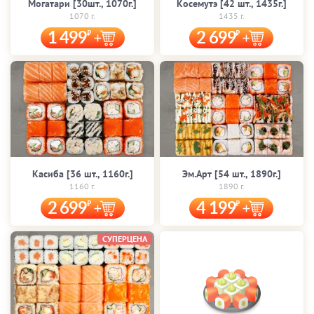
Могатари [30шт., 1070г.]
Косемутэ [42 шт., 1435г.]
1070 г.
1435 г.
1 499
2 699
Касиба [36 шт., 1160г.]
Эм.Арт [54 шт., 1890г.]
1160 г.
1890 г.
2 699
4 199
СУПЕРЦЕНА