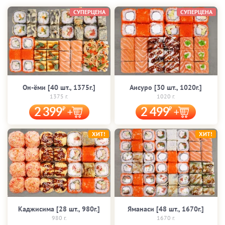
СУПЕРЦЕНА
СУПЕРЦЕНА
Он-ёми [40 шт., 1375г.]
Аисуро [30 шт., 1020г.]
1375 г.
1020 г.
2 399
2 499
ХИТ!
ХИТ!
Каджисима [28 шт., 980г.]
Яманаси [48 шт., 1670г.]
980 г.
1670 г.