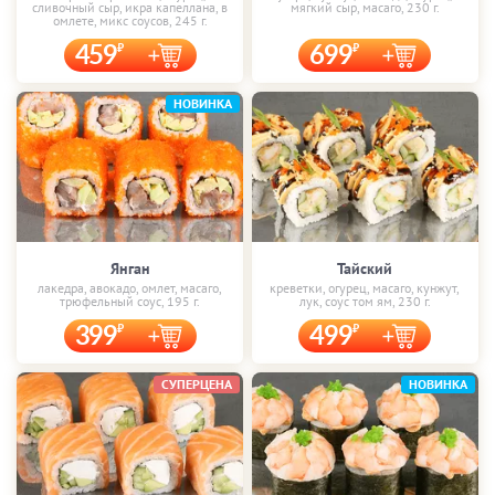
сливочный сыр, икра капеллана, в
мягкий сыр, масаго, 230 г.
омлете, микс соусов, 245 г.
459
699
НОВИНКА
Янган
Тайский
лакедра, авокадо, омлет, масаго,
креветки, огурец, масаго, кунжут,
трюфельный соус, 195 г.
лук, соус том ям, 230 г.
399
499
СУПЕРЦЕНА
НОВИНКА