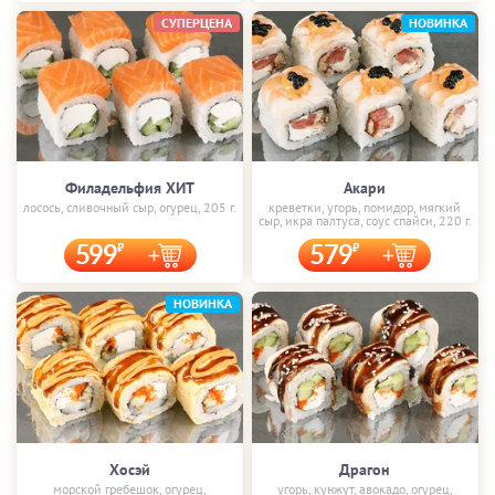
СУПЕРЦЕНА
НОВИНКА
Филадельфия ХИТ
Акари
лосось, сливочный сыр, огурец, 205 г.
креветки, угорь, помидор, мягкий
сыр, икра палтуса, соус спайси, 220 г.
599
579
НОВИНКА
Хосэй
Драгон
морской гребешок, огурец,
угорь, кунжут, авокадо, огурец,