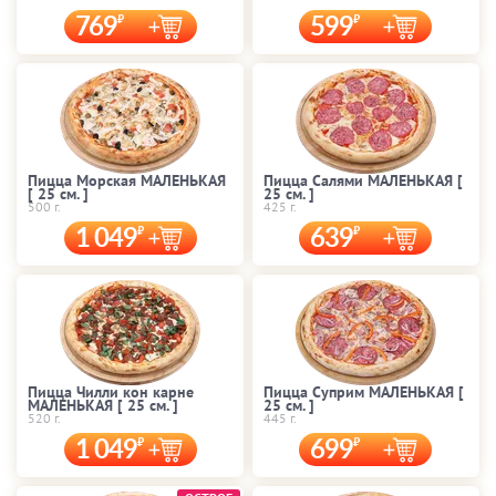
769
599
Пицца Морская МАЛЕНЬКАЯ
Пицца Салями МАЛЕНЬКАЯ [
[ 25 cм. ]
25 cм. ]
500 г.
425 г.
1 049
639
Пицца Чилли кон карне
Пицца Суприм МАЛЕНЬКАЯ [
МАЛЕНЬКАЯ [ 25 cм. ]
25 cм. ]
520 г.
445 г.
1 049
699