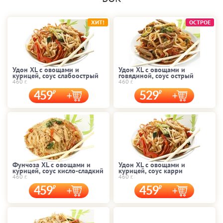
ХИТ!
ОСТРОЕ
Удон XL с овощами и
Удон XL с овощами и
курицей, соус слабоострый
говядиной, соус острый
460 г.
460 г.
459
529
Фунчоза XL с овощами и
Удон XL с овощами и
курицей, соус кисло-сладкий
курицей, соус карри
460 г.
460 г.
459
459