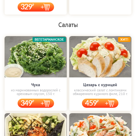
329
Салаты
ВЕГЕТАРИАНСКОЕ
ХИТ!
Чука
Цезарь с курицей
из маринованных водорослей с
классический салат с ломтиками
ореховым соусом, 150 г.
обжаренного куриного филе, 210 г.
349
459