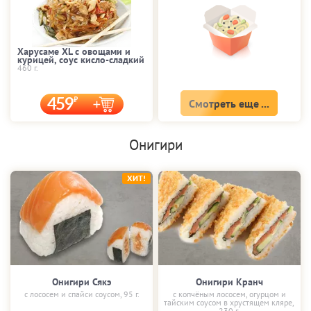
Харусаме XL с овощами и
курицей, соус кисло-сладкий
460 г.
459
Смотреть еще ...
Онигири
ХИТ!
Онигири Сякэ
Онигири Кранч
с лососем и спайси соусом, 95 г.
с копчёным лососем, огурцом и
тайским соусом в хрустящем кляре,
230 г.