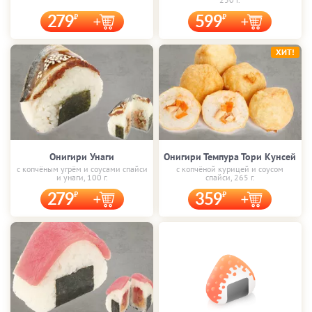
279
599
ХИТ!
Онигири Унаги
Онигири Темпура Тори Кунсей
с копчёным угрём и соусами спайси
с копчёной курицей и соусом
и унаги, 100 г.
спайси, 265 г.
279
359