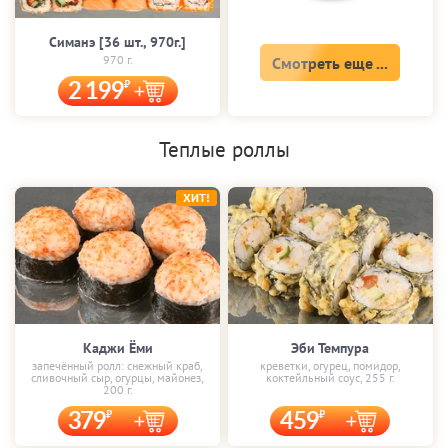
Симанэ [36 шт., 970г.]
970 г.
Смотреть еще ...
2 199
Теплые роллы
ХИТ!
Каджи Ёми
Эби Темпура
запечённый ролл: снежный краб,
креветки, огурец, помидор,
сливочный сыр, огурцы, майонез,
коктейльный соус, 255 г.
200 г.
379
459