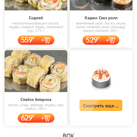
Сидней
Каджи Сякэ ролл
малосольные брюшки лосося,
запечённый ролл: лосось, окунь,
огурец, сладкий перец, чесночный
омлет, зелёный салат, помидор,
соус, 275 г.
масаго, майонез, 205 г.
559
529
Спайси Америка
лосось, угорь, авокадо, огурец, соус
Смотреть еще ...
спайси, 280 г.
629
ВОК