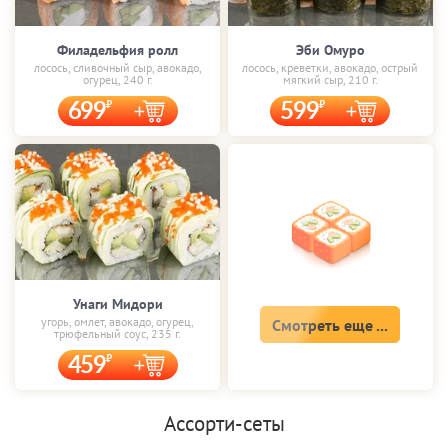
Филадельфия ролл
Эби Омуро
лосось, сливочный сыр, авокадо,
лосось, креветки, авокадо, острый
огурец, 240 г.
мягкий сыр, 210 г.
699
599
Унаги Мидори
угорь, омлет, авокадо, огурец,
Смотреть еще ...
трюфельный соус, 235 г.
459
Ассорти-сеты