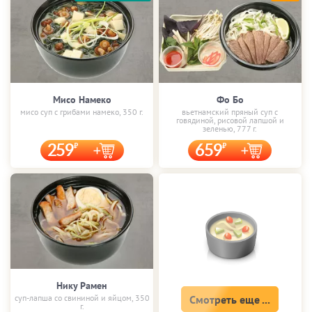
Мисо Намеко
Фо Бо
мисо суп с грибами намеко, 350 г.
вьетнамский пряный суп с
говядиной, рисовой лапшой и
зеленью, 777 г.
259
659
Нику Рамен
суп-лапша со свининой и яйцом, 350
Смотреть еще ...
г.