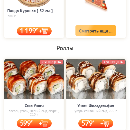
Пицца Куриная [ 32 cм. ]
780 г.
1 199
Смотреть еще ...
Роллы
СУПЕРЦЕНА
СУПЕРЦЕНА
Сякэ Унаги
Унаги Филадельфия
лосось, угорь, мягкий сыр, огурец,
угорь, сливочный сыр, 200 г.
215 г.
599
579