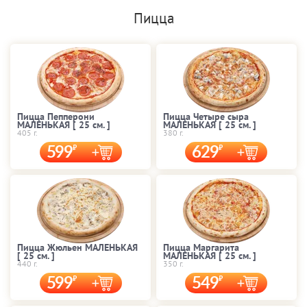
Пицца
Пицца Пепперони
Пицца Четыре сыра
МАЛЕНЬКАЯ [ 25 cм. ]
МАЛЕНЬКАЯ [ 25 cм. ]
405 г.
380 г.
599
629
Пицца Жюльен МАЛЕНЬКАЯ
Пицца Маргарита
[ 25 cм. ]
МАЛЕНЬКАЯ [ 25 cм. ]
440 г.
350 г.
599
549