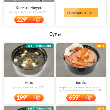
Онигири Магуро
с тунцом и соусом спайси, 95 г.
Смотреть еще ...
229
Супы
ВЕГЕТАРИАНСКОЕ
ХИТ!
Мисо
Том Ям
суп из соевой пасты, 320 г.
острый суп на кокосовом молоке с
морепродуктами и грибами, 350 г.
199
659
ВЕГЕТАРИАНСКОЕ
ХИТ!