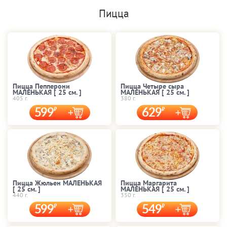
Пицца
Пицца Пепперони
Пицца Четыре сыра
МАЛЕНЬКАЯ [ 25 cм. ]
МАЛЕНЬКАЯ [ 25 cм. ]
405 г.
380 г.
599
629
Пицца Жюльен МАЛЕНЬКАЯ
Пицца Маргарита
[ 25 cм. ]
МАЛЕНЬКАЯ [ 25 cм. ]
440 г.
350 г.
599
549