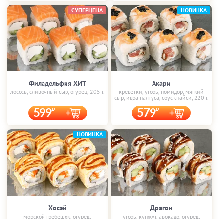
СУПЕРЦЕНА
НОВИНКА
Филадельфия ХИТ
Акари
лосось, сливочный сыр, огурец, 205 г.
креветки, угорь, помидор, мягкий
сыр, икра палтуса, соус спайси, 220 г.
599
579
НОВИНКА
Хосэй
Драгон
морской гребешок, огурец,
угорь, кунжут, авокадо, огурец,