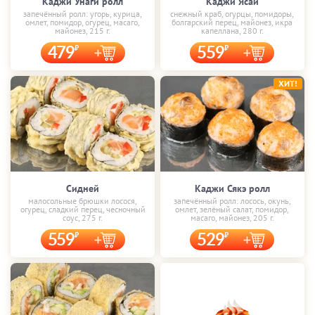
Каджи Унаги ролл
Каджи Ясай
запечённый ролл: угорь, курица,
снежный краб, огурцы, помидоры,
омлет, помидор, огурец, масаго,
болгарский перец, майонез, икра
майонез, 215 г.
капеллана, 280 г.
479
559
ХИТ!
Сидней
Каджи Сякэ ролл
малосольные брюшки лосося,
запечённый ролл: лосось, окунь,
огурец, сладкий перец, чесночный
омлет, зелёный салат, помидор,
соус, 275 г.
масаго, майонез, 205 г.
559
529