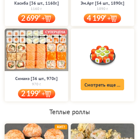
Касиба [36 шт., 1160г.]
Эм.Арт [54 шт., 1890г.]
1160 г.
1890 г.
2 699
4 199
СУПЕРЦЕНА
Симанэ [36 шт., 970г.]
970 г.
Смотреть еще ...
2 199
Теплые роллы
ХИТ!