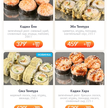
Каджи Ёми
Эби Темпура
запечённый ролл: снежный краб,
креветки, огурец, помидор,
сливочный сыр, огурцы, майонез,
коктейльный соус, 255 г.
200 г.
379
459
НОВИНКА
Сякэ Темпура
Каджи Хара
жареный лосось, сыр, огурец,
запечённый ролл: брюшки лосося,
авокадо, 250 г.
омлет, огурец, помидор, масаго,
сливочный сыр, 225 г.