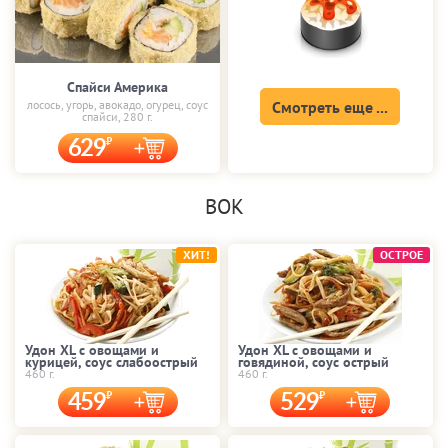
Спайси Америка
лосось, угорь, авокадо, огурец, соус
Смотреть еще ...
спайси, 280 г.
629
ВОК
ХИТ!
ОСТРОЕ
Удон XL с овощами и
Удон XL с овощами и
курицей, соус слабоострый
говядиной, соус острый
460 г.
460 г.
459
529