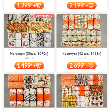
1 299
2 199
СУПЕРЦЕНА
Могатари [30шт., 1070г.]
Косемутэ [42 шт., 1435г.]
1070 г.
1435 г.
1 499
2 699