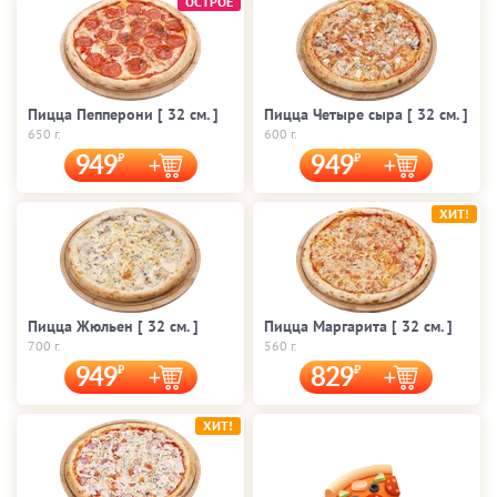
ОСТРОЕ
Пицца Пепперони [ 32 cм. ]
Пицца Четыре сыра [ 32 cм. ]
650 г.
600 г.
949
949
ХИТ!
Пицца Жюльен [ 32 cм. ]
Пицца Маргарита [ 32 cм. ]
700 г.
560 г.
949
829
ХИТ!