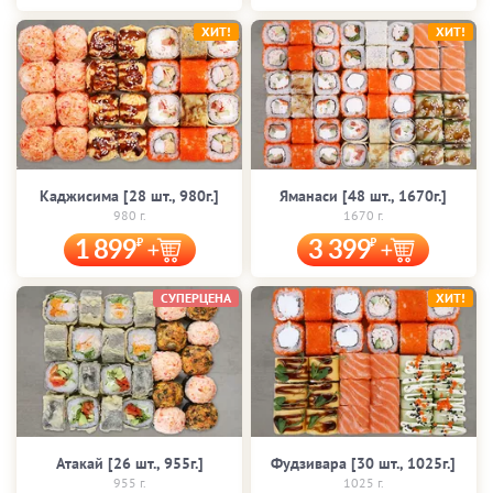
ХИТ!
ХИТ!
Каджисима [28 шт., 980г.]
Яманаси [48 шт., 1670г.]
980 г.
1670 г.
1 899
3 399
СУПЕРЦЕНА
ХИТ!
Атакай [26 шт., 955г.]
Фудзивара [30 шт., 1025г.]
955 г.
1025 г.