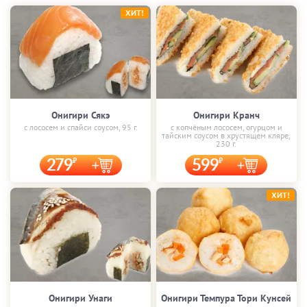
ХИТ!
Онигири Сякэ
Онигири Кранч
с лососем и спайси соусом, 95 г.
с копчёным лососем, огурцом и
тайским соусом в хрустящем кляре,
230 г.
279
599
ХИТ!
Онигири Унаги
Онигири Темпура Тори Кунсей