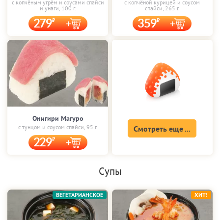
с копчёным угрём и соусами спайси
с копчёной курицей и соусом
и унаги, 100 г.
спайси, 265 г.
279
359
Онигири Магуро
с тунцом и соусом спайси, 95 г.
Смотреть еще ...
229
Супы
ВЕГЕТАРИАНСКОЕ
ХИТ!