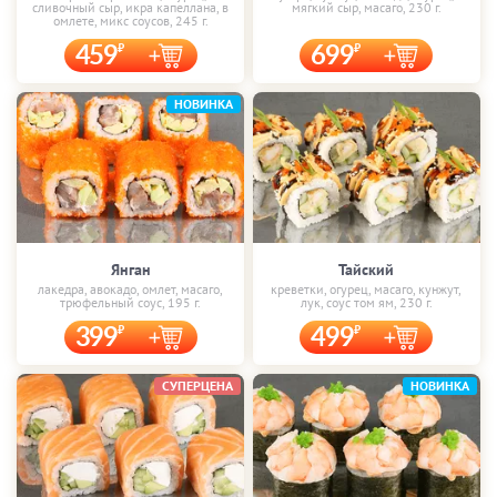
сливочный сыр, икра капеллана, в
мягкий сыр, масаго, 230 г.
омлете, микс соусов, 245 г.
459
699
НОВИНКА
Янган
Тайский
лакедра, авокадо, омлет, масаго,
креветки, огурец, масаго, кунжут,
трюфельный соус, 195 г.
лук, соус том ям, 230 г.
399
499
СУПЕРЦЕНА
НОВИНКА