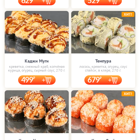
629
529
ХИТ!
Каджи Муги
Темпура
креветка, снежный краб, копчёная
лосось, креветка, огурец, соус
курица, огурец, сырный соус, 270 г.
спайси; в кляре, 270 г.
499
679
ХИТ!