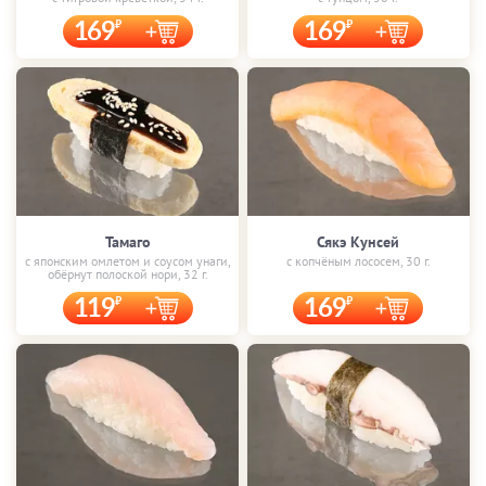
169
169
Тамаго
Сякэ Кунсей
с японским омлетом и соусом унаги,
с копчёным лососем, 30 г.
обёрнут полоской нори, 32 г.
119
169