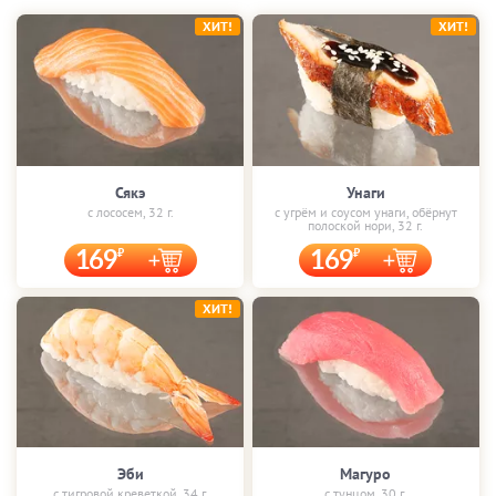
ХИТ!
ХИТ!
Сякэ
Унаги
с лососем, 32 г.
с угрём и соусом унаги, обёрнут
полоской нори, 32 г.
169
169
ХИТ!
Эби
Магуро
с тигровой креветкой, 34 г.
с тунцом, 30 г.