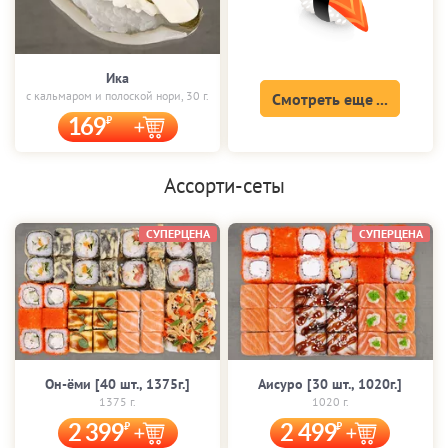
Ика
с кальмаром и полоской нори, 30 г.
Смотреть еще ...
169
Ассорти-сеты
СУПЕРЦЕНА
СУПЕРЦЕНА
Он-ёми [40 шт., 1375г.]
Аисуро [30 шт., 1020г.]
1375 г.
1020 г.
2 399
2 499