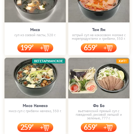
Мисо
Том Ям
суп из соевой пасты, 320 г.
острый суп на кокосовом молоке с
морепродуктами и грибами, 350 г.
199
659
ВЕГЕТАРИАНСКОЕ
ХИТ!
Мисо Намеко
Фо Бо
мисо суп с грибами намеко, 350 г.
вьетнамский пряный суп с
говядиной, рисовой лапшой и
зеленью, 777 г.
259
659