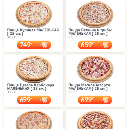
Пицца Куриная МАЛЕНЬКАЯ
Пицца Ветчина и грибы
[ 25 cм. ]
МАЛЕНЬКАЯ [ 25 cм. ]
485 г.
430 г.
749
659
Пицца Цезарь Карбонара
Пицца Мясное Ассорти
МАЛЕНЬКАЯ [ 25 cм. ]
МАЛЕНЬКАЯ [ 25 cм. ]
455 г.
455 г.
699
699