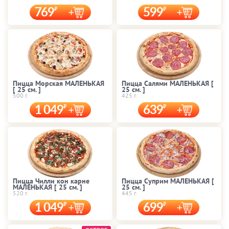
769
599
Пицца Морская МАЛЕНЬКАЯ
Пицца Салями МАЛЕНЬКАЯ [
[ 25 cм. ]
25 cм. ]
500 г.
425 г.
1 049
639
Пицца Чилли кон карне
Пицца Суприм МАЛЕНЬКАЯ [
МАЛЕНЬКАЯ [ 25 cм. ]
25 cм. ]
520 г.
445 г.
1 049
699