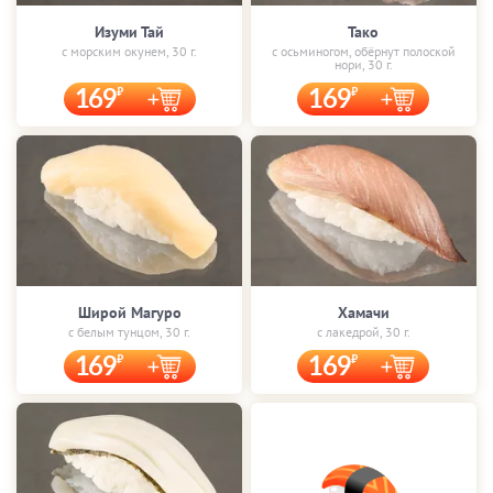
Изуми Тай
Тако
с морским окунем, 30 г.
с осьминогом, обёрнут полоской
нори, 30 г.
169
169
Широй Магуро
Хамачи
с белым тунцом, 30 г.
с лакедрой, 30 г.
169
169