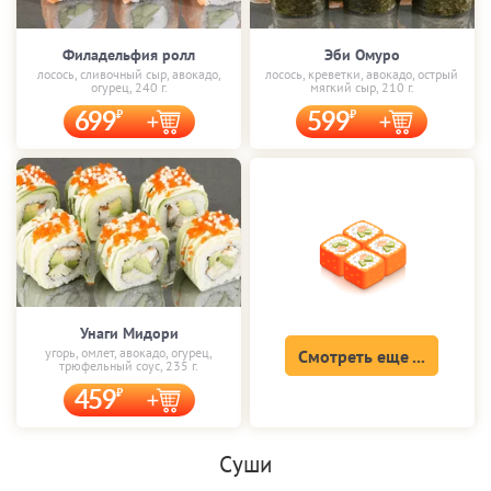
Филадельфия ролл
Эби Омуро
лосось, сливочный сыр, авокадо,
лосось, креветки, авокадо, острый
огурец, 240 г.
мягкий сыр, 210 г.
699
599
Унаги Мидори
угорь, омлет, авокадо, огурец,
Смотреть еще ...
трюфельный соус, 235 г.
459
Суши