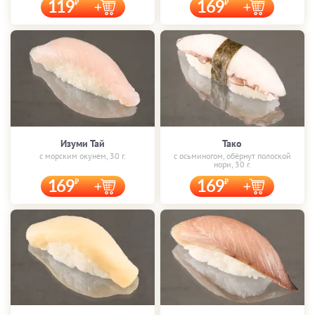
119
169
Изуми Тай
Тако
с морским окунем, 30 г.
с осьминогом, обёрнут полоской
нори, 30 г.
169
169