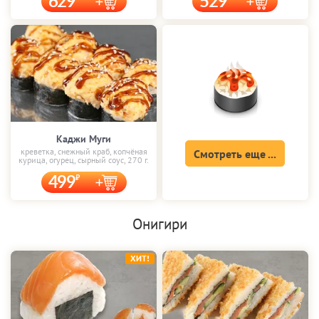
629
529
Каджи Муги
креветка, снежный краб, копчёная
Смотреть еще ...
курица, огурец, сырный соус, 270 г.
499
Онигири
ХИТ!