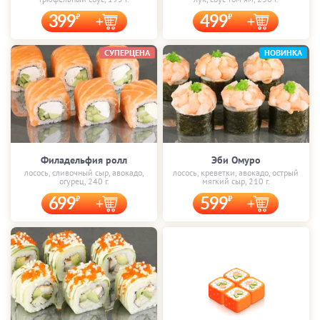
399
499
СУПЕРЦЕНА
НОВИНКА
Филадельфия ролл
Эби Омуро
лосось, сливочный сыр, авокадо,
лосось, креветки, авокадо, острый
огурец, 240 г.
мягкий сыр, 210 г.
699
599