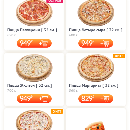
ОСТРОЕ
Пицца Пепперони [ 32 cм. ]
Пицца Четыре сыра [ 32 cм. ]
650 г.
600 г.
949
949
ХИТ!
Пицца Жюльен [ 32 cм. ]
Пицца Маргарита [ 32 cм. ]
700 г.
560 г.
949
829
ХИТ!