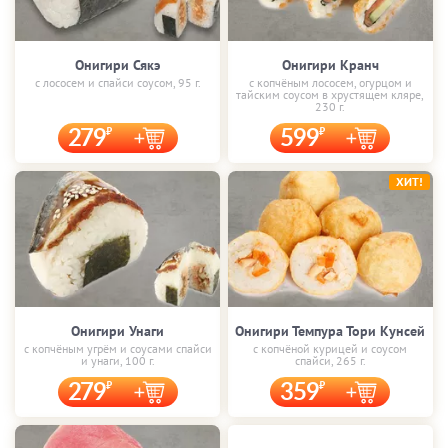
Онигири Сякэ
Онигири Кранч
с лососем и спайси соусом, 95 г.
с копчёным лососем, огурцом и
тайским соусом в хрустящем кляре,
230 г.
279
599
ХИТ!
Онигири Унаги
Онигири Темпура Тори Кунсей
с копчёным угрём и соусами спайси
с копчёной курицей и соусом
и унаги, 100 г.
спайси, 265 г.
279
359