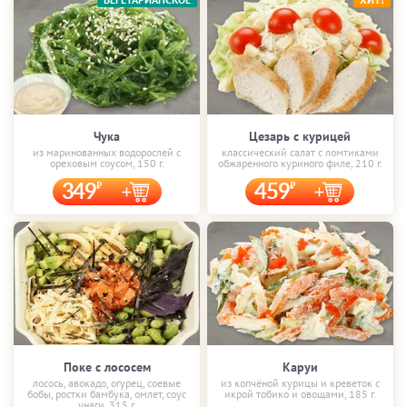
Чука
Цезарь с курицей
из маринованных водорослей с
классический салат с ломтиками
ореховым соусом, 150 г.
обжаренного куриного филе, 210 г.
349
459
Поке с лососем
Каруи
лосось, авокадо, огурец, соевые
из копчёной курицы и креветок с
бобы, ростки бамбука, омлет, соус
икрой тобико и овощами, 185 г.
унаги, 315 г.