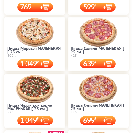
769
599
Пицца Морская МАЛЕНЬКАЯ
Пицца Салями МАЛЕНЬКАЯ [
[ 25 cм. ]
25 cм. ]
500 г.
425 г.
1 049
639
Пицца Чилли кон карне
Пицца Суприм МАЛЕНЬКАЯ [
МАЛЕНЬКАЯ [ 25 cм. ]
25 cм. ]
520 г.
445 г.
1 049
699