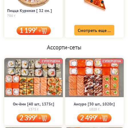
Пицца Куриная [ 32 cм. ]
780 г.
1 199
Смотреть еще ...
Ассорти-сеты
СУПЕРЦЕНА
СУПЕРЦЕНА
Он-ёми [40 шт., 1375г.]
Аисуро [30 шт., 1020г.]
1375 г.
1020 г.
2 399
2 499