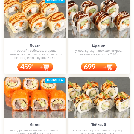
НОВИНКА
Хосэй
Драгон
морской гребешок, огурец,
угорь, кунжут, авокадо, огурец,
сливочный сыр, икра капеллана, в
мягкий сыр, масаго, 230 г.
омлете, микс соусов, 245 г.
459
699
НОВИНКА
Янган
Тайский
лакедра, авокадо, омлет, масаго,
креветки, огурец, масаго, кунжут,
трюфельный соус, 195 г.
лук, соус том ям, 230 г.