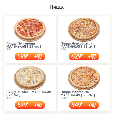
Пицца
Пицца Пепперони
Пицца Четыре сыра
МАЛЕНЬКАЯ [ 25 cм. ]
МАЛЕНЬКАЯ [ 25 cм. ]
405 г.
380 г.
599
629
Пицца Жюльен МАЛЕНЬКАЯ
Пицца Маргарита
[ 25 cм. ]
МАЛЕНЬКАЯ [ 25 cм. ]
440 г.
350 г.
599
549