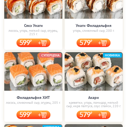
Сякэ Унаги
Унаги Филадельфия
лосось, угорь, мягкий сыр, огурец,
угорь, сливочный сыр, 200 г.
215 г.
599
579
СУПЕРЦЕНА
НОВИНКА
Филадельфия ХИТ
Акари
лосось, сливочный сыр, огурец, 205 г.
креветки, угорь, помидор, мягкий
сыр, икра палтуса, соус спайси, 220 г.
599
579