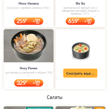
Мисо Намеко
Фо Бо
мисо суп с грибами намеко, 350 г.
вьетнамский пряный суп с
говядиной, рисовой лапшой и
зеленью, 777 г.
259
659
Нику Рамен
суп-лапша со свининой и яйцом, 350
Смотреть еще ...
г.
329
Салаты
ВЕГЕТАРИАНСКОЕ
ХИТ!