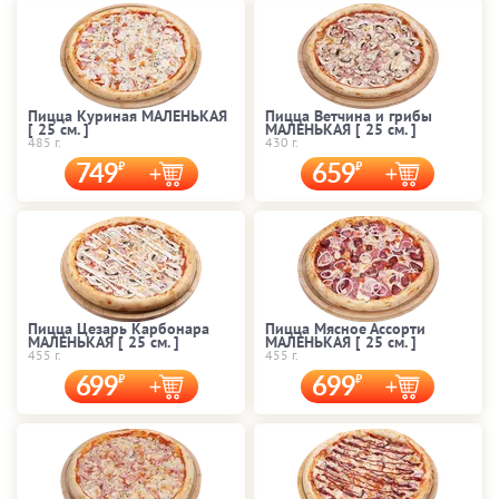
Пицца Куриная МАЛЕНЬКАЯ
Пицца Ветчина и грибы
[ 25 cм. ]
МАЛЕНЬКАЯ [ 25 cм. ]
485 г.
430 г.
749
659
Пицца Цезарь Карбонара
Пицца Мясное Ассорти
МАЛЕНЬКАЯ [ 25 cм. ]
МАЛЕНЬКАЯ [ 25 cм. ]
455 г.
455 г.
699
699