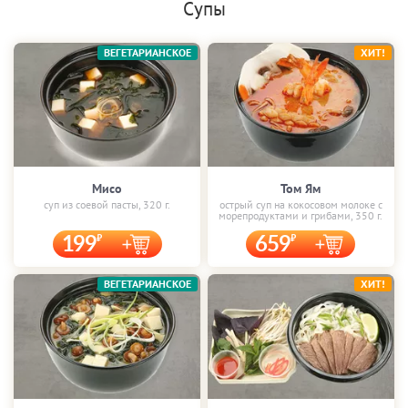
Супы
ВЕГЕТАРИАНСКОЕ
ХИТ!
Мисо
Том Ям
суп из соевой пасты, 320 г.
острый суп на кокосовом молоке с
морепродуктами и грибами, 350 г.
199
659
ВЕГЕТАРИАНСКОЕ
ХИТ!