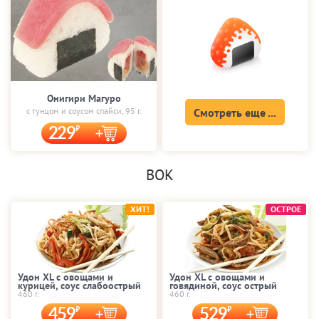
Онигири Магуро
с тунцом и соусом спайси, 95 г.
Смотреть еще ...
229
ВОК
ХИТ!
ОСТРОЕ
Удон XL с овощами и
Удон XL с овощами и
курицей, соус слабоострый
говядиной, соус острый
460 г.
460 г.
459
529