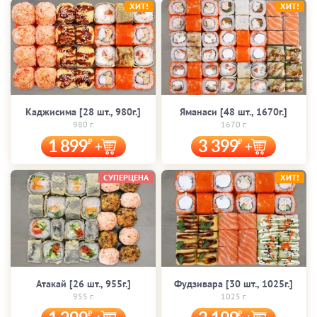
ХИТ!
ХИТ!
Каджисима [28 шт., 980г.]
Яманаси [48 шт., 1670г.]
980 г.
1670 г.
1 899
3 399
СУПЕРЦЕНА
ХИТ!
Атакай [26 шт., 955г.]
Фудзивара [30 шт., 1025г.]
955 г.
1025 г.