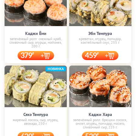
Каджи Ёми
Эби Темпура
запечённый ролл: снежный краб,
креветки, огурец, помидор,
сливочный сыр, огурцы, майонез,
коктейльный соус, 255 г.
200 г.
379
459
НОВИНКА
Сякэ Темпура
Каджи Хара
жареный лосось, сыр, огурец,
запечённый ролл: брюшки лосося,
авокадо, 250 г.
омлет, огурец, помидор, масаго,
сливочный сыр, 225 г.