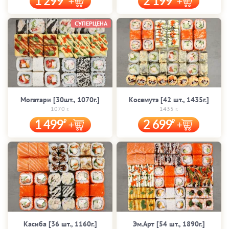
1 299
2 199
СУПЕРЦЕНА
Могатари [30шт., 1070г.]
Косемутэ [42 шт., 1435г.]
1070 г.
1435 г.
1 499
2 699
Касиба [36 шт., 1160г.]
Эм.Арт [54 шт., 1890г.]