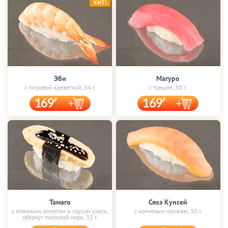
ХИТ!
Эби
Магуро
с тигровой креветкой, 34 г.
с тунцом, 30 г.
169
169
Тамаго
Сякэ Кунсей
с японским омлетом и соусом унаги,
с копчёным лососем, 30 г.
обёрнут полоской нори, 32 г.