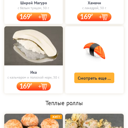
Широй Магуро
Хамачи
с белым тунцом, 30 г.
с лакедрой, 30 г.
169
169
Ика
с кальмаром и полоской нори, 30 г.
Смотреть еще ...
169
Теплые роллы
ХИТ!