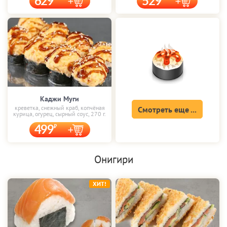
629
529
Каджи Муги
креветка, снежный краб, копчёная
Смотреть еще ...
курица, огурец, сырный соус, 270 г.
499
Онигири
ХИТ!