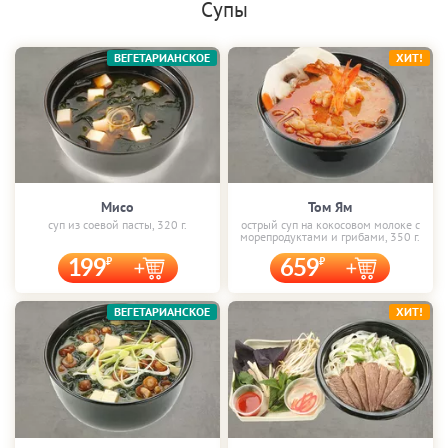
Супы
ВЕГЕТАРИАНСКОЕ
ХИТ!
Мисо
Том Ям
суп из соевой пасты, 320 г.
острый суп на кокосовом молоке с
морепродуктами и грибами, 350 г.
199
659
ВЕГЕТАРИАНСКОЕ
ХИТ!