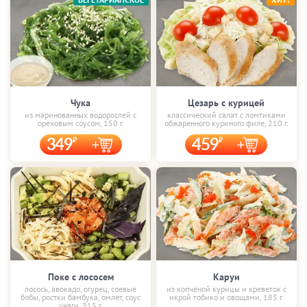
Чука
Цезарь с курицей
из маринованных водорослей с
классический салат с ломтиками
ореховым соусом, 150 г.
обжаренного куриного филе, 210 г.
349
459
Поке с лососем
Каруи
лосось, авокадо, огурец, соевые
из копчёной курицы и креветок с
бобы, ростки бамбука, омлет, соус
икрой тобико и овощами, 185 г.
унаги, 315 г.