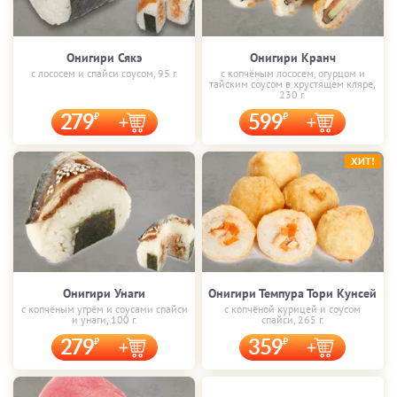
Онигири Сякэ
Онигири Кранч
с лососем и спайси соусом, 95 г.
с копчёным лососем, огурцом и
тайским соусом в хрустящем кляре,
230 г.
279
599
ХИТ!
Онигири Унаги
Онигири Темпура Тори Кунсей
с копчёным угрём и соусами спайси
с копчёной курицей и соусом
и унаги, 100 г.
спайси, 265 г.
279
359