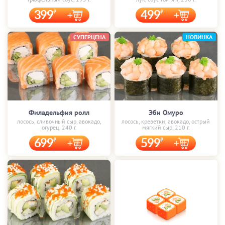
399
499
СУПЕРЦЕНА
НОВИНКА
Филадельфия ролл
Эби Омуро
лосось, сливочный сыр, авокадо,
лосось, креветки, авокадо, острый
огурец, 240 г.
мягкий сыр, 210 г.
699
599