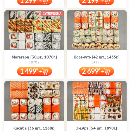
1 299
2 199
СУПЕРЦЕНА
Могатари [30шт., 1070г.]
Косемутэ [42 шт., 1435г.]
1070 г.
1435 г.
1 499
2 699
Касиба [36 шт., 1160г.]
Эм.Арт [54 шт., 1890г.]