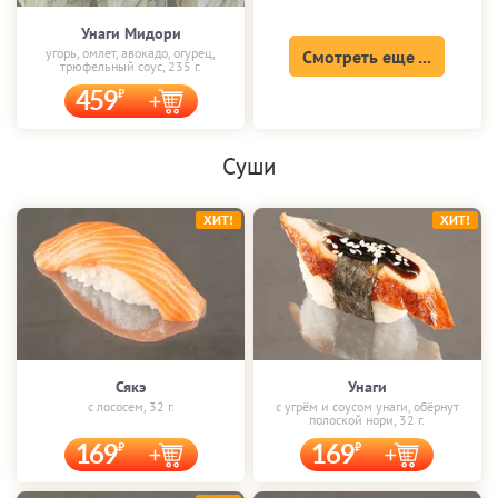
Унаги Мидори
угорь, омлет, авокадо, огурец,
Смотреть еще ...
трюфельный соус, 235 г.
459
Суши
ХИТ!
ХИТ!
Сякэ
Унаги
с лососем, 32 г.
с угрём и соусом унаги, обёрнут
полоской нори, 32 г.
169
169