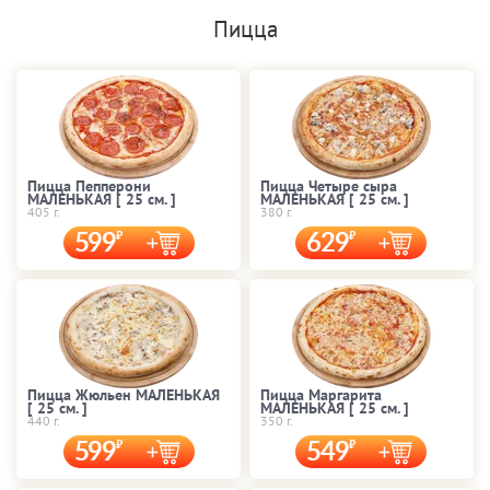
Пицца
Пицца Пепперони
Пицца Четыре сыра
МАЛЕНЬКАЯ [ 25 cм. ]
МАЛЕНЬКАЯ [ 25 cм. ]
405 г.
380 г.
599
629
Пицца Жюльен МАЛЕНЬКАЯ
Пицца Маргарита
[ 25 cм. ]
МАЛЕНЬКАЯ [ 25 cм. ]
440 г.
350 г.
599
549