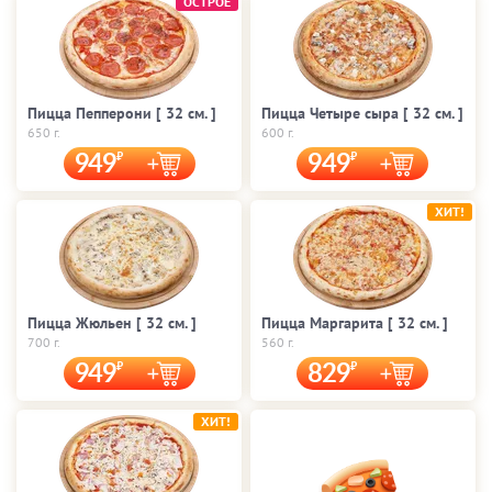
ОСТРОЕ
Пицца Пепперони [ 32 cм. ]
Пицца Четыре сыра [ 32 cм. ]
650 г.
600 г.
949
949
ХИТ!
Пицца Жюльен [ 32 cм. ]
Пицца Маргарита [ 32 cм. ]
700 г.
560 г.
949
829
ХИТ!