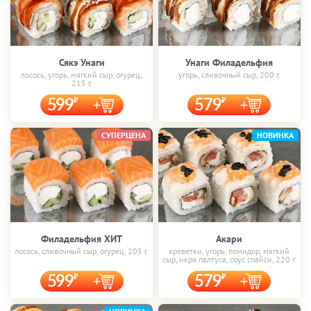
Сякэ Унаги
Унаги Филадельфия
лосось, угорь, мягкий сыр, огурец,
угорь, сливочный сыр, 200 г.
215 г.
599
579
СУПЕРЦЕНА
НОВИНКА
Филадельфия ХИТ
Акари
лосось, сливочный сыр, огурец, 205 г.
креветки, угорь, помидор, мягкий
сыр, икра палтуса, соус спайси, 220 г.
599
579