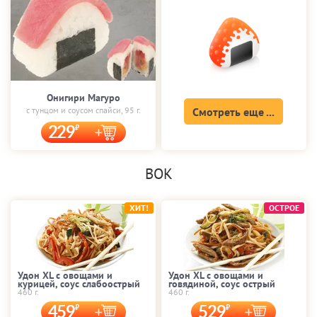
Онигири Магуро
с тунцом и соусом спайси, 95 г.
Смотреть еще ...
229
ВОК
ХИТ!
ОСТРОЕ
Удон XL с овощами и
Удон XL с овощами и
курицей, соус слабоострый
говядиной, соус острый
460 г.
460 г.
459
529