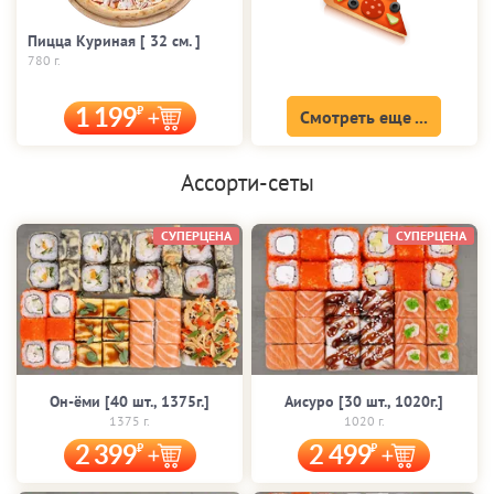
Пицца Куриная [ 32 cм. ]
780 г.
1 199
Смотреть еще ...
Ассорти-сеты
СУПЕРЦЕНА
СУПЕРЦЕНА
Он-ёми [40 шт., 1375г.]
Аисуро [30 шт., 1020г.]
1375 г.
1020 г.
2 399
2 499