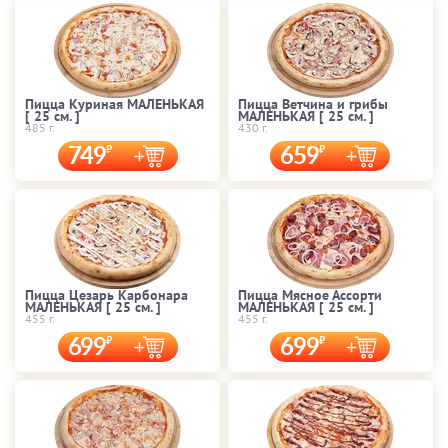
Пицца Куриная МАЛЕНЬКАЯ
Пицца Ветчина и грибы
[ 25 cм. ]
МАЛЕНЬКАЯ [ 25 cм. ]
485 г.
430 г.
749
659
Пицца Цезарь Карбонара
Пицца Мясное Ассорти
МАЛЕНЬКАЯ [ 25 cм. ]
МАЛЕНЬКАЯ [ 25 cм. ]
455 г.
455 г.
699
699