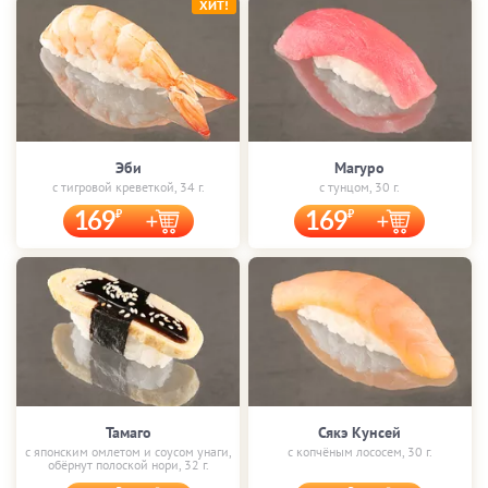
ХИТ!
Эби
Магуро
с тигровой креветкой, 34 г.
с тунцом, 30 г.
169
169
Тамаго
Сякэ Кунсей
с японским омлетом и соусом унаги,
с копчёным лососем, 30 г.
обёрнут полоской нори, 32 г.