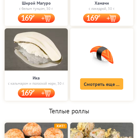
Широй Магуро
Хамачи
с белым тунцом, 30 г.
с лакедрой, 30 г.
169
169
Ика
с кальмаром и полоской нори, 30 г.
Смотреть еще ...
169
Теплые роллы
ХИТ!