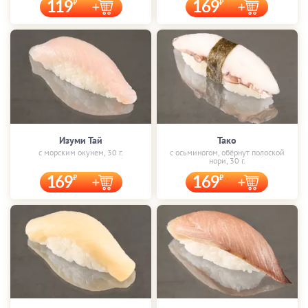
119
169
Изуми Тай
Тако
с морским окунем, 30 г.
с осьминогом, обёрнут полоской
нори, 30 г.
169
169