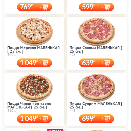
769
599
Пицца Морская МАЛЕНЬКАЯ
Пицца Салями МАЛЕНЬКАЯ [
[ 25 cм. ]
25 cм. ]
500 г.
425 г.
1 049
639
Пицца Чилли кон карне
Пицца Суприм МАЛЕНЬКАЯ [
МАЛЕНЬКАЯ [ 25 cм. ]
25 cм. ]
520 г.
445 г.
1 049
699