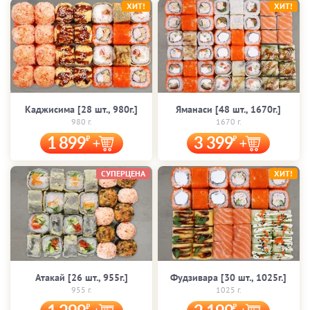
ХИТ!
ХИТ!
Каджисима [28 шт., 980г.]
Яманаси [48 шт., 1670г.]
980 г.
1670 г.
1 899
3 399
СУПЕРЦЕНА
ХИТ!
Атакай [26 шт., 955г.]
Фудзивара [30 шт., 1025г.]
955 г.
1025 г.