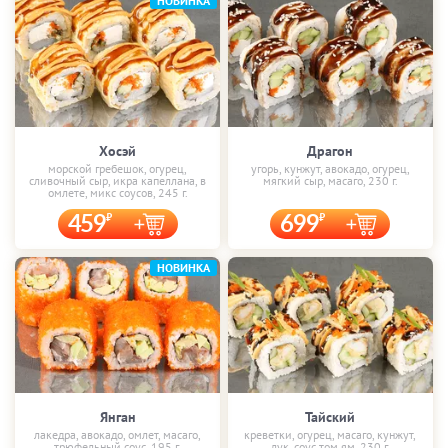
НОВИНКА
Хосэй
Драгон
морской гребешок, огурец,
угорь, кунжут, авокадо, огурец,
сливочный сыр, икра капеллана, в
мягкий сыр, масаго, 230 г.
омлете, микс соусов, 245 г.
459
699
НОВИНКА
Янган
Тайский
лакедра, авокадо, омлет, масаго,
креветки, огурец, масаго, кунжут,
трюфельный соус, 195 г.
лук, соус том ям, 230 г.