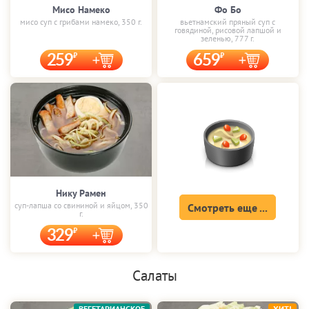
Мисо Намеко
Фо Бо
мисо суп с грибами намеко, 350 г.
вьетнамский пряный суп с
говядиной, рисовой лапшой и
зеленью, 777 г.
259
659
Нику Рамен
суп-лапша со свининой и яйцом, 350
Смотреть еще ...
г.
329
Салаты
ВЕГЕТАРИАНСКОЕ
ХИТ!